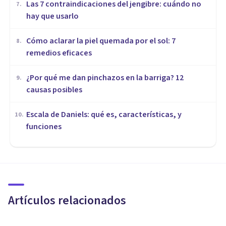
Las 7 contraindicaciones del jengibre: cuándo no
7
.
hay que usarlo
Cómo aclarar la piel quemada por el sol: 7
8
.
remedios eficaces
¿Por qué me dan pinchazos en la barriga? 12
9
.
causas posibles
Escala de Daniels: qué es, características, y
10
.
funciones
MEDICINA Y SALUD
Jet Lag: causas, síntomas y
remedios para prevenirlo y
aliviarlo
Artículos relacionados
Grecia Guzmán Martínez