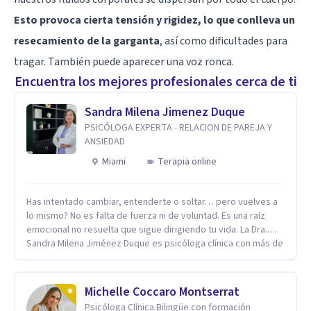
Esto provoca cierta tensión y rigidez, lo que conlleva un
resecamiento de la garganta
, así como dificultades para
tragar. También puede aparecer una voz ronca.
Encuentra los mejores profesionales cerca de ti
Sandra Milena Jimenez Duque
PSICÓLOGA EXPERTA - RELACION DE PAREJA Y
ANSIEDAD
Miami
Terapia online
Has intentado cambiar, entenderte o soltar… pero vuelves a
lo mismo? No es falta de fuerza ni de voluntad. Es una raíz
emocional no resuelta que sigue dirigiendo tu vida. La Dra.
Sandra Milena Jiménez Duque es psicóloga clínica con más de
10 años de experiencia, reconocida como una de las
profesionales más destacadas en el abordaje profundo de la
ansiedad, la baja autoestima, la dependencia emocional y los
Michelle Coccaro Montserrat
conflictos de pareja. Ha trabajado con pacientes en
Psicóloga Clínica Bilingüe con formación