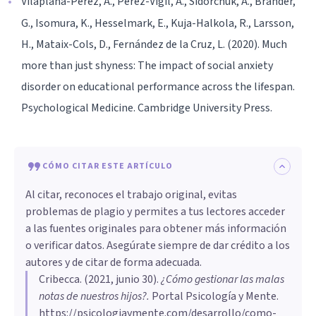
Vilaplana-Pérez, A., Pérez-Vigil, A., Sidorchuk, A., Brander,
G., Isomura, K., Hesselmark, E., Kuja-Halkola, R., Larsson,
H., Mataix-Cols, D., Fernández de la Cruz, L. (2020). Much
more than just shyness: The impact of social anxiety
disorder on educational performance across the lifespan.
Psychological Medicine. Cambridge University Press.
CÓMO CITAR ESTE ARTÍCULO
Al citar, reconoces el trabajo original, evitas
problemas de plagio y permites a tus lectores acceder
a las fuentes originales para obtener más información
o verificar datos. Asegúrate siempre de dar crédito a los
autores y de citar de forma adecuada.
Cribecca
. (
2021, junio 30
).
¿Cómo gestionar las malas
notas de nuestros hijos?
.
Portal Psicología y Mente.
https://psicologiaymente.com/desarrollo/como-