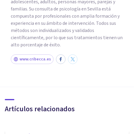
adolescentes, adultos, personas mayores, parejas y
familias. Su consulta de psicología en Sevilla está
compuesta por profesionales con amplia formación y
experiencia en su ámbito de intervención. Todos sus
métodos son individualizados y validados
científicamente, por lo que sus tratamientos tienen un
alto porcentaje de éxito.
www.cribecca.es
PSICOLOGÍA EDUCATIVA Y DEL DESARROLLO
Andragogía: el aprendizaje en
edades avanzadas
Artículos relacionados
Elisabet Rodríguez Camón