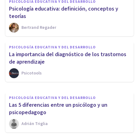
PSICOLOGÍA EDUCATIVA Y DEL DESARROLLO
Psicología educativa: definición, conceptos y
teorías
Bertrand Regader
PSICOLOGÍA EDUCATIVA Y DEL DESARROLLO
​Piaget vs Vygotsky:
PSICOLOGÍA EDUCATIVA Y DEL DESARROLLO
similitudes y diferencias entre
La importancia del diagnóstico de los trastornos
sus teorías
de aprendizaje
Psicotools
Jonathan García-Allen
PSICOLOGÍA EDUCATIVA Y DEL DESARROLLO
Las 5 diferencias entre un psicólogo y un
psicopedagogo
Adrián Triglia