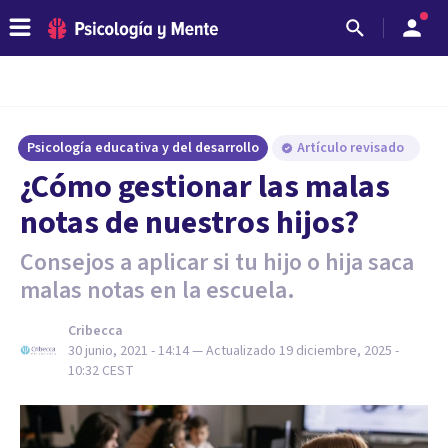
Psicología educativa y del desarrollo
Artículo revisado
¿Cómo gestionar las malas
notas de nuestros hijos?
Consejos a aplicar si tu hijo o hija saca
malas notas en la escuela.
Cribecca
30 junio, 2021 - 14:14
— Actualizado
19 diciembre, 2025 -
10:32
CEST