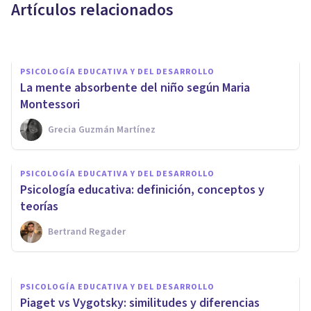
Artículos relacionados
Elisabet Rodríguez Camón
PSICOLOGÍA EDUCATIVA Y DEL DESARROLLO
La mente absorbente del niño según Maria
Montessori
Grecia Guzmán Martínez
PSICOLOGÍA EDUCATIVA Y DEL DESARROLLO
PSICOLOGÍA EDUCATIVA Y DEL DESARROLLO
Andragogía: el aprendizaje en
Psicología educativa: definición, conceptos y
edades avanzadas
teorías
Bertrand Regader
Elisabet Rodríguez Camón
PSICOLOGÍA EDUCATIVA Y DEL DESARROLLO
​Piaget vs Vygotsky: similitudes y diferencias