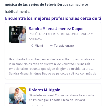
música de las series de televisión
que su madre ve
habitualmente.
Encuentra los mejores profesionales cerca de ti
Sandra Milena Jimenez Duque
PSICÓLOGA EXPERTA - RELACION DE PAREJA Y
ANSIEDAD
Miami
Terapia online
Has intentado cambiar, entenderte o soltar… pero vuelves a
lo mismo? No es falta de fuerza ni de voluntad. Es una raíz
emocional no resuelta que sigue dirigiendo tu vida. La Dra.
Sandra Milena Jiménez Duque es psicóloga clínica con más de
10 años de experiencia, reconocida como una de las
profesionales más destacadas en el abordaje profundo de la
ansiedad, la baja autoestima, la dependencia emocional y los
Dolores M. Irigoin
conflictos de pareja. Ha trabajado con pacientes en
BA in International Communications Licenciada
diferentes países, acompañando procesos complejos. Su
en Psicologia Filosofia China en Harvard
enfoque terapéutico se diferencia por una premisa clara: no