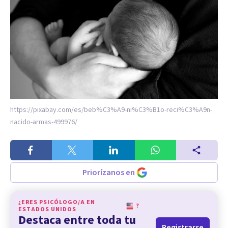
https://pixabay.com/es/beb%C3%A9-ni%C3%B1o-reci%C3%A9n-
nacido-armas-499976/
Priorízanos en
¿ERES PSICÓLOGO/A EN
?
ESTADOS UNIDOS
Destaca entre toda tu
Registrarse