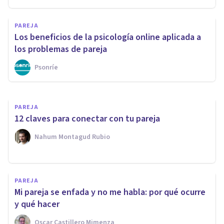
Relaciones de pareja
PAREJA
disfuncionales: 10 señales de
Los beneficios de la psicología online aplicada a
alerta
los problemas de pareja
Psonríe
El Prado Psicólogos
PAREJA
12 claves para conectar con tu pareja
Nahum Montagud Rubio
PAREJA
Mi pareja se enfada y no me habla: por qué ocurre
y qué hacer
Oscar Castillero Mimenza