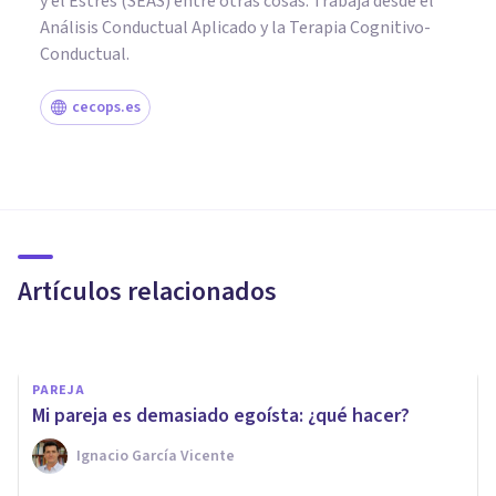
y el Estrés (SEAS) entre otras cosas. Trabaja desde el
Análisis Conductual Aplicado y la Terapia Cognitivo-
Conductual.
cecops.es
PAREJA
6 mitos sobre la terapia de
pareja
Artículos relacionados
Upad Psicología Y Coaching
PAREJA
Mi pareja es demasiado egoísta: ¿qué hacer?
Ignacio García Vicente
PAREJA