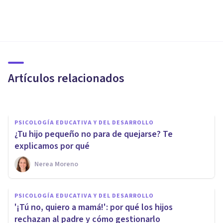
PSICOLOGÍA EDUCATIVA Y DEL DESARROLLO
¿Por qué reacciono así con mi
hijo? La proyección en la
crianza
Artículos relacionados
Nerea Moreno
PSICOLOGÍA EDUCATIVA Y DEL DESARROLLO
¿Tu hijo pequeño no para de quejarse? Te
explicamos por qué
Nerea Moreno
PSICOLOGÍA EDUCATIVA Y DEL DESARROLLO
Pesadillas en niños: por qué
PSICOLOGÍA EDUCATIVA Y DEL DESARROLLO
ocurren y cómo calmarlas paso
'¡Tú no, quiero a mamá!': por qué los hijos
a paso
rechazan al padre y cómo gestionarlo