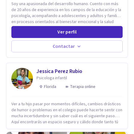
Soy una apasionada del desarrollo humano. Cuento con más
de 20 años de experiencia en los campos de la educación y la
psicología, acompañando a adolescentes y adultos y familias
en procesos orientados al bienestar emocional y la salud
mental. Mi visión es contribuir, a través de mi trabajo, a que
Ver perfil
las personas accedan a una vida más digna, plena y con
sentido. Considero que esto es posible cuando
desarrollamos una mayor conciencia de nuestro mundo
Contactar
interior y de la manera en que nuestras experiencias influyen
en nuestra forma de sentir, pensar y relacionarnos. Mi misión
es ofrecer un espacio de acompañamiento en salud mental
basado en la comprensión, la compasión y el respeto por el
Jessica Perez Rubio
ritmo de cada persona. Integro conocimientos y herramientas
Psicologa infantil
de la psicología con un enfoque informado en trauma para
Florida
Terapia online
ayudar a mis clientes a comprender sus conflictos internos,
fortalecer sus recursos personales, desarrollar nuevas
estrategias de afrontamiento y avanzar con mayor claridad,
Ver a tu hijo pasar por momentos difíciles, cambios drásticos
resiliencia y bienestar. Creo profundamente en la
de humor o problemas en el colegio puede hacerte sentir con
autoconciencia como un camino fundamental para la
mucha incertidumbre y sin saber cuál es el siguiente paso.
transformación personal y para construir una vida más
Aquí encontrarás un espacio seguro y cálido donde tanto tú
auténtica y significativa.
como tus hijos se sentirán realmente escuchados,
comprendidos y apoyados para recuperar la tranquilidad en