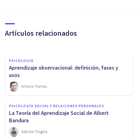
​Aprendizaje vicario:
observando a otros para
educarnos
Artículos relacionados
Adrián Triglia
PSICOLOGÍA
Aprendizaje observacional: definición, fases y
usos
Arturo Torres
PSICOLOGÍA EDUCATIVA Y DEL DESARROLLO
PSICOLOGÍA SOCIAL Y RELACIONES PERSONALES
Psicología educativa:
La Teoría del Aprendizaje Social de Albert
definición, conceptos y teorías
Bandura
Adrián Triglia
Bertrand Regader