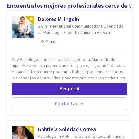
Encuentra los mejores profesionales cerca de ti
Dolores M. Irigoin
BA in International Communications Licenciada
en Psicologia Filosofia China en Harvard
Miami
Soy Psicóloga, con 16 años de trayectoria. Madre de dos
hijos. Me dedico a jóvenes adultos y parejas , brindándoles un
espacio íntimo donde podamos trabajar para mejorar todos
los aspectos de sus vidas. Conozco primero a los padres, en
el caso de niños u adolescentes, para luego seguir la terapia
Ver perfil
con sus hijos, apuntalándolos en su futuro personal,
universitario y profesional, siempre conteniendo
paralelamente a los padres y brindándoles un espacio de
Contactar
seguridad. Hago terapia de pareja y adultos con método
integrativo. Más información en: intherapy.today
Gabriela Soledad Correa
Psicóloga - EMDR - Terapia orientada al Trauma-