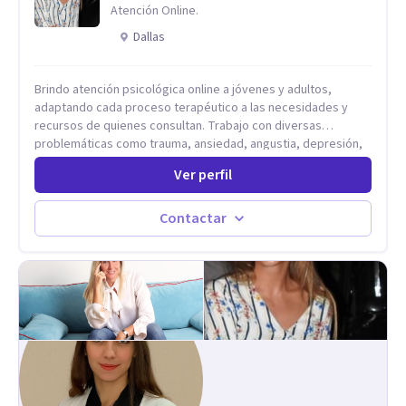
Atención Online.
Dallas
Brindo atención psicológica online a jóvenes y adultos,
adaptando cada proceso terapéutico a las necesidades y
recursos de quienes consultan. Trabajo con diversas
problemáticas como trauma, ansiedad, angustia, depresión,
estrés, violencias, abuso sexual y procesos migratorios,
Ver perfil
entre otros. Ofrezco un espacio seguro, de escucha activa y
contención, comprometido con tu bienestar emocional y con
un enfoque centrado en el autoconocimiento y el aprendizaje
Contactar
mutuo. Mi manera de trabajar se enfoca principalmente en los
conflictos y malestares que emergen en el presente,
estableciendo objetivos graduales y flexibles, de acuerdo a
tu ritmo y posibilidades.