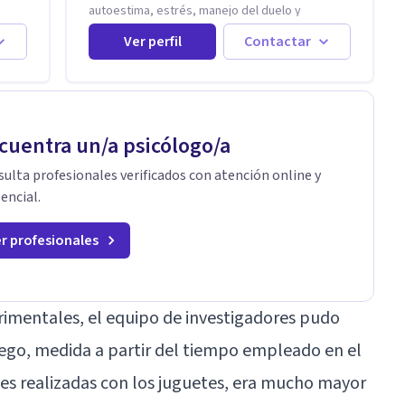
autoestima, estrés, manejo del duelo y
cio
personas con ansiedad y depresión, así como
lar
Ver perfil
Contactar
problemas de conducta y comportamiento.
Desarrollo de personas maximizando su
potencial y elevando su desempeño.
Retos
Estableciendo metas a corto y largo plazo, es
tica
vital para la vida de cada uno tener su propia
vision.
cuentra un/a psicólogo/a
 he
on
ulta profesionales verificados con atención online y
encial.
r profesionales
erimentales, el equipo de investigadores pudo
ego, medida a partir del tiempo empleado en el
ades realizadas con los juguetes, era mucho mayor