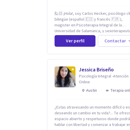
🙋🏻 ¡Hola!, soy Carlos Hecker, psicólogo cl
bilingüe (español 🇪🇸 y francés 🇫🇷 ),
magister en Psicoterapia Integral de la
Universidad de Salamanca, y sexoterapeut
certificado en Francia. Trabajo con person
Ver perfil
Contactar
que sienten que algo en su vida dejó de cal
ansiedad que se desborda, tristeza que no
va, duelos que se alargan, relaciones que
repiten el mismo patrón o preguntas en tor
la sexualidad y la identidad que necesitan u
Jessica Briseño
espacio seguro para ser habladas. Mi
Psicología Integral -Atención
orientación teórica integra una mirada
Online
Humanista-Relacional con Terapia Breve, 
el modo en que te vinculas ocupa un lugar
Austin
Terapia onl
central: cómo te relacionas contigo, con la
demás personas y con tu entorno. Además
mi formación en psicoterapia, cuento con
¿Estas atravesando un momento difícil o e
especialización en sexoterapia, por lo que
deseando un cambio en tu vida?... Te ofrez
también acompaño temas de salud sexual,
espacio abierto y respetuoso donde podr
terapia de pareja, diversidad sexual y de
hablar con libertad y comenzar a trabajar en
género, dificultades en el deseo, intimidad