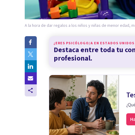
A la hora de dar regalos a los niños y niñas de menor edad, 
¿ERES PSICÓLOGO/A EN
ESTADOS UNIDOS
Destaca entre toda tu c
profesional.
Te
¿Qué
Ha