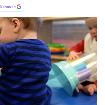
rízanos en