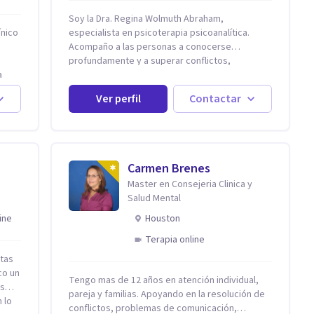
Soy la Dra. Regina Wolmuth Abraham,
ínico
especialista en psicoterapia psicoanalítica.
Acompaño a las personas a conocerse
profundamente y a superar conflictos,
a
problemas emocionales y traumas que limitan
as
su calidad de vida. He trabajado en reconocidas
Ver perfil
Contactar
zar:
instituciones como el Hospital Psiquiátrico San
 se
Rafael, Instituto Psiquiátrico MENDAO, San
Bernardino, Hospital Psiquiátrico Infantil y el
no a
Centro de Integración Juvenil. Además, tuve el
n
privilegio de colaborar en comunidades como
Carmen Brenes
Olivar del Conde y Xochimilco, lo que me
Master en Consejeria Clinica y
permitió conocer diversas realidades y
Salud Mental
donde
necesidades.
ine
Houston
s
Terapia online
 de
stas
co un
Tengo mas de 12 años en atención individual,
ás
pareja y familias. Apoyando en la resolución de
 lo
conflictos, problemas de comunicación,
,