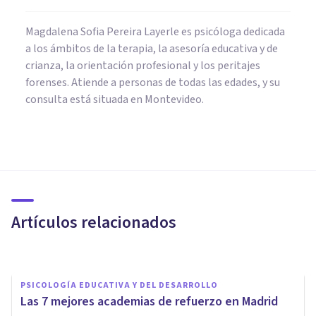
Magdalena Sofia Pereira Layerle es psicóloga dedicada
a los ámbitos de la terapia, la asesoría educativa y de
crianza, la orientación profesional y los peritajes
forenses. Atiende a personas de todas las edades, y su
consulta está situada en Montevideo.
PSICOLOGÍA EDUCATIVA Y DEL DESARROLLO
Método Troncoso: qué es y
cómo se aplica en niños y niñas
Artículos relacionados
Nahum Montagud Rubio
PSICOLOGÍA EDUCATIVA Y DEL DESARROLLO
Las 7 mejores academias de refuerzo en Madrid