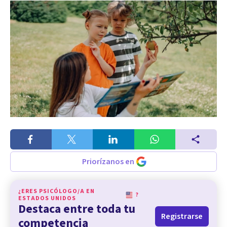
Priorízanos en
¿ERES PSICÓLOGO/A EN
?
ESTADOS UNIDOS
Destaca entre toda tu
Registrarse
competencia