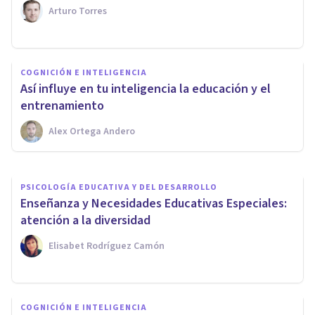
Arturo Torres
PSICOLOGÍA EDUCATIVA Y DEL DESARROLLO
Desarrollo del lenguaje en
COGNICIÓN E INTELIGENCIA
niños con discapacidad
Así influye en tu inteligencia la educación y el
auditiva
entrenamiento
Alex Ortega Andero
Elisabet Rodríguez Camón
PSICOLOGÍA EDUCATIVA Y DEL DESARROLLO
Enseñanza y Necesidades Educativas Especiales:
atención a la diversidad
Elisabet Rodríguez Camón
COGNICIÓN E INTELIGENCIA