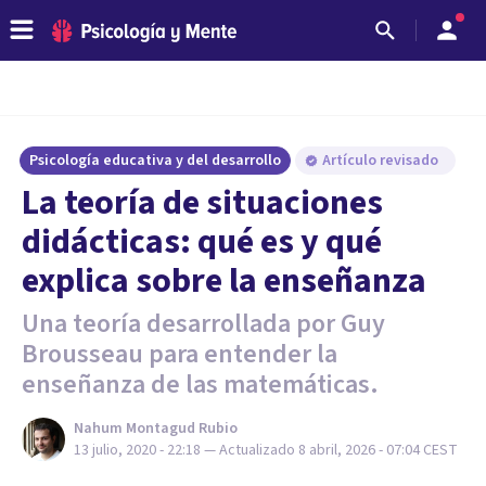
Psicología educativa y del desarrollo
Artículo revisado
La teoría de situaciones
didácticas: qué es y qué
explica sobre la enseñanza
Una teoría desarrollada por Guy
Brousseau para entender la
enseñanza de las matemáticas.
Nahum Montagud Rubio
13 julio, 2020 - 22:18
— Actualizado
8 abril, 2026 - 07:04
CEST