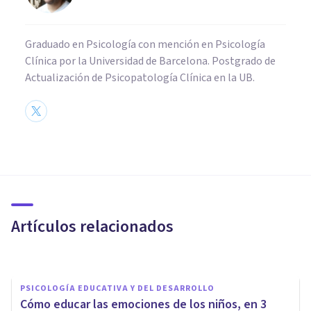
Graduado en Psicología con mención en Psicología
Clínica por la Universidad de Barcelona. Postgrado de
Actualización de Psicopatología Clínica en la UB.
PSICOLOGÍA EDUCATIVA Y DEL DESARROLLO
Sobre la responsabilidad en la
educación de los niños: familia
y escuela
Artículos relacionados
Pablo Álvarez Carneros
PSICOLOGÍA EDUCATIVA Y DEL DESARROLLO
Cómo educar las emociones de los niños, en 3