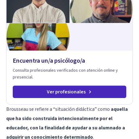
contigo, con las demás personas y con tu entorno. Además
de mi formación en psicoterapia, cuento con especialización
en sexoterapia, por lo que también acompaño temas de salud
sexual, terapia de pareja, diversidad sexual y de género,
dificultades en el deseo, intimidad, orientación o identidad.
Busco que el espacio terapéutico sea un lugar donde puedas
hablar de estos temas sin juicios, con respeto y libertad.
Trabajo con objetivos claros y realistas, sin fórmulas rígidas:
combinamos profundidad emocional con una mirada práctica
Encuentra un/a psicólogo/a
sobre tu vida diaria.
Consulta profesionales verificados con atención online y
presencial.
Ver profesionales
Brousseau se refiere a “situación didáctica” como
aquella
que ha sido construida intencionalmente por el
educador, con la finalidad de ayudar a su alumnado a
adquirir un conocimiento determinado
.