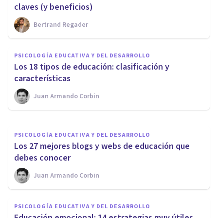
claves (y beneficios)
Bertrand Regader
PSICOLOGÍA EDUCATIVA Y DEL DESARROLLO
Aprendizaje dialógico:
PSICOLOGÍA EDUCATIVA Y DEL DESARROLLO
principios, precedentes y
​Los 18 tipos de educación: clasificación y
beneficios
características
Juan Armando Corbin
Isabel Rovira Salvador
PSICOLOGÍA EDUCATIVA Y DEL DESARROLLO
Los 27 mejores blogs y webs de educación que
debes conocer
Juan Armando Corbin
PSICOLOGÍA EDUCATIVA Y DEL DESARROLLO
​Educación emocional: 14 estrategias muy útiles