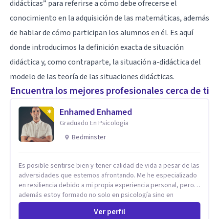
didácticas” para referirse a cómo debe ofrecerse el
conocimiento en la adquisición de las matemáticas, además
de hablar de cómo participan los alumnos en él. Es aquí
donde introducimos la definición exacta de situación
didáctica y, como contraparte, la situación a-didáctica del
modelo de las teoría de las situaciones didácticas.
Encuentra los mejores profesionales cerca de ti
Enhamed Enhamed
Graduado En Psicología
Bedminster
Es posible sentirse bien y tener calidad de vida a pesar de las
adversidades que estemos afrontando. Me he especializado
en resiliencia debido a mi propia experiencia personal, pero
además estoy formado no solo en psicología sino en
coaching y técnicas de alto impacto centradas en: depresión,
Ver perfil
ansiedad y terapia de parejas. Sé que con el plan correcto y