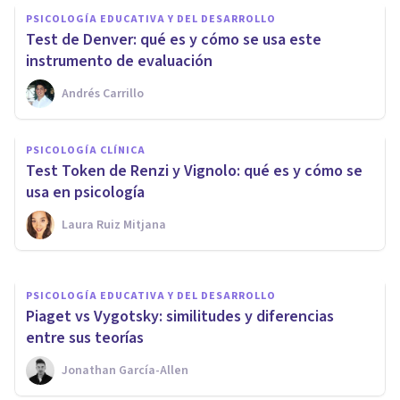
PSICOLOGÍA EDUCATIVA Y DEL DESARROLLO
Test de Denver: qué es y cómo se usa este
instrumento de evaluación
Andrés Carrillo
PSICOLOGÍA EDUCATIVA Y DEL DESARROLLO
PSICOLOGÍA CLÍNICA
Psicología evolutiva: qué es, y
Test Token de Renzi y Vignolo: qué es y cómo se
principales autores y teorías
usa en psicología
Laura Ruiz Mitjana
Oscar Castillero Mimenza
PSICOLOGÍA EDUCATIVA Y DEL DESARROLLO
​Piaget vs Vygotsky: similitudes y diferencias
entre sus teorías
Jonathan García-Allen