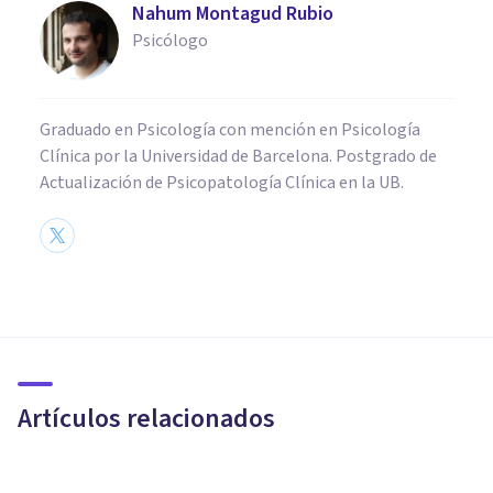
Nahum Montagud Rubio
Psicólogo
Graduado en Psicología con mención en Psicología
Clínica por la Universidad de Barcelona. Postgrado de
Actualización de Psicopatología Clínica en la UB.
PSICOLOGÍA EDUCATIVA Y DEL DESARROLLO
La Batería de Evaluación para
Niños de Kaufman
Artículos relacionados
Laura Ruiz Mitjana