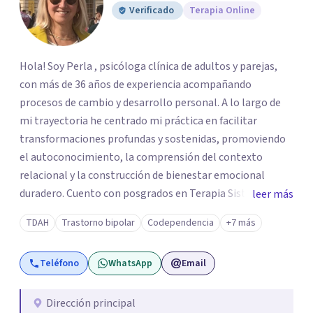
Verificado
Terapia Online
Hola! Soy Perla , psicóloga clínica de adultos y parejas,
con más de 36 años de experiencia acompañando
procesos de cambio y desarrollo personal. A lo largo de
mi trayectoria he centrado mi práctica en facilitar
transformaciones profundas y sostenidas, promoviendo
el autoconocimiento, la comprensión del contexto
relacional y la construcción de bienestar emocional
duradero. Cuento con posgrados en Terapia Sistémica
leer más
Familiar y de Pareja, Terapia Cognitiva Procesal Sistémica
TDAH
Trastorno bipolar
Codependencia
+7 más
Postracionalista y un Diplomado en Psicología Forense,
además de formación y certificación como Terapeuta
Teléfono
WhatsApp
Email
EMDR, enfoque especializado en el tratamiento de
experiencias traumáticas y bloqueos emocionales. Esta
combinación de herramientas me permite integrar
Dirección principal