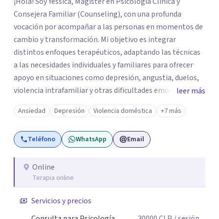
¡Hola! Soy Yessica, Magíster en Psicología Clínica y
Consejera Familiar (Counseling), con una profunda
vocación por acompañar a las personas en momentos de
cambio y transformación. Mi objetivo es integrar
distintos enfoques terapéuticos, adaptando las técnicas
a las necesidades individuales y familiares para ofrecer
apoyo en situaciones como depresión, angustia, duelos,
violencia intrafamiliar y otras dificultades emocionales,
leer más
tanto a nivel individual, de pareja o familiar. Cuento con
Ansiedad
Depresión
Violencia doméstica
+7 más
más de 10 años de experiencia profesional en consulta
privada y en diversas instituciones de salud mental,
Teléfono
WhatsApp
Email
trabajando con adolescentes, adultos jóvenes, adultos y
personas mayores. Mi enfoque principal es la
Psicoterapia Sistémica, una metodología que considera
Online
Terapia online
las dinámicas y relaciones dentro de cada sistema
(individual, familiar, de pareja o grupal). A través de
Servicios y precios
técnicas como la Terapia Breve Sistémica y la Terapia
Enfocada en Soluciones, busco comprender cómo los
Consulta para Psicología
30000
CLP
/ sesión