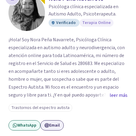
Psicóloga clínica especializada en
Autismo Adulto, Psicoterapeuta.
Verificado
Terapia Online
¡Hola! Soy Nora Peña Navarrete, Psicóloga Clínica
especializada en autismo adulto y neurodivergencia, con
atención online para toda Latinoamérica, mi número de
registro en el Servicio de Salud es 280683. Me especializo
en acompañarte tanto si eres adolescente o adulto,
hombre o mujer, que sospecha o sabe que es parte del
Espectro Autista. Mi foco es el encuentro y un espacio
seguro y libre para ti. ¿Y en qué puedo apoyarte? Si tienes
leer más
la intuición de ser autista, realizo la Evaluación
Trastornos del espectro autista
Diagnóstica utilizando protocolos de alta precisión
(incluyendo la formación en ADOS-2 y Diplomas UV). Te
WhatsApp
Email
entrego un informe que le da nombre y comprensión a tu
historia. Si sufres de Burnout o el Trauma de haber tenido