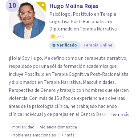
10
Hugo Molina Rojas
Psicólogo, Postitulo en Terapia
Cognitiva Post-Racionalista y
Diplomado en Terapia Narrativa
5
/ 5
Verificado
Terapia Online
¡Hola! Soy Hugo, Me defino como un terapeuta narrativo,
respaldado por una sólida formación académica que
incluye Postítulo en Terapia Cognitiva Post-Racionalista
y diplomados en Terapia Narrativa, Masculinidades,
Perspectiva de Género y trabajo con hombres que ejercen
violencia. Con más de 15 años de experiencia en diversas
áreas de la psicología clínica, he trabajado haciendo
clínica individual y de parejas en el Centro Desafío de
leer más
Pareja y el Centro de Diálisis Renacer, coordinando el
Impulsividad
Violencia doméstica
Programa de Resocialización Para hombre que ejercen
Problemas emocionales
+7 más