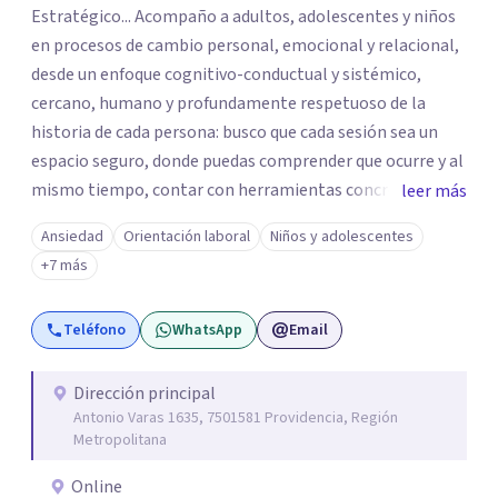
Estratégico... Acompaño a adultos, adolescentes y niños
en procesos de cambio personal, emocional y relacional,
desde un enfoque cognitivo-conductual y sistémico,
cercano, humano y profundamente respetuoso de la
historia de cada persona: busco que cada sesión sea un
espacio seguro, donde puedas comprender que ocurre y al
mismo tiempo, contar con herramientas concretar para
leer más
avanzar... Creo profundamente en la resiliencia y en la
Ansiedad
Orientación laboral
Niños y adolescentes
capacidad que todos tenemos de crecer incluso en
+7 más
momentos difíciles Si quieres comenzar tu proceso de
cambio, estaré encantado de acompañarte! Puedes
Teléfono
WhatsApp
Email
escribirme para coordinar una primera sesión
Dirección principal
Antonio Varas 1635, 7501581 Providencia, Región
Metropolitana
Online