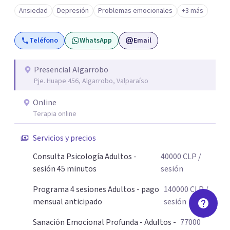
emocional profunda y duradera, te espero en sesión.
Ansiedad
Depresión
Problemas emocionales
+3 más
Atiendo con frecuencia a personas que han convivido por
meses o años con síntomas de depresión y ansiedad,
Teléfono
WhatsApp
Email
principalmente mujeres adultas y adolescentes.
Necesitas saber que el cambio es posible y accesible. Un
abrazo, Pamela
Presencial Algarrobo
Pje. Huape 456, Algarrobo, Valparaíso
Online
Terapia online
Servicios y precios
Consulta Psicología Adultos -
40000
CLP
/
sesión 45 minutos
sesión
Programa 4 sesiones Adultos - pago
140000
CLP
/
mensual anticipado
sesión
Sanación Emocional Profunda - Adultos -
77000