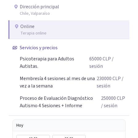
que "enmascarar" tu identidad por años, mi trabajo está
Dirección principal
Chile, Valparaíso
profundamente basado en la comprensión del Trauma
Complejo y la subjetividad (Psicoterapia Lacaniana). No
Online
se trata solo de herramientas, sino de sanar la raíz del
Terapia online
agotamiento. Modalidad: Atención 100% Online (Video o
Solo Voz, tú eliges). La comodidad de tu propio espacio es
Servicios y precios
clave para nuestro autocuidado. Si buscas una respuesta o
Psicoterapia para Adultos
65000
CLP
/
un camino de sanación profunda, nos encontramos. Gran
Autistas.
sesión
abrazo, Nora.
Membresía 4 sesiones al mes de una
230000
CLP
/
vez a la semana
sesión
Proceso de Evaluación Diagnóstico
250000
CLP
Autismo 4 Sesiones + Informe
/ sesión
Hoy