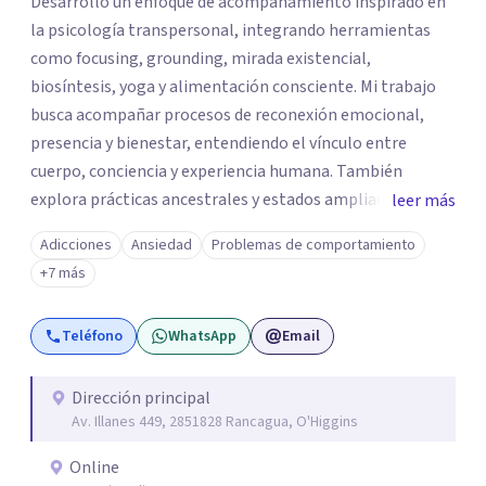
Desarrollo un enfoque de acompañamiento inspirado en
la psicología transpersonal, integrando herramientas
como focusing, grounding, mirada existencial,
biosíntesis, yoga y alimentación consciente. Mi trabajo
busca acompañar procesos de reconexión emocional,
presencia y bienestar, entendiendo el vínculo entre
cuerpo, conciencia y experiencia humana. También
explora prácticas ancestrales y estados ampliados de
leer más
conciencia como caminos de introspección,
Adicciones
Ansiedad
Problemas de comportamiento
resignificación emocional y crecimiento personal. Se
+7 más
caracteriza por crear espacios cálidos y humanos,
orientados a la autenticidad, la escucha y el desarrollo de
Teléfono
WhatsApp
Email
una relación más consciente con uno mismo y con la vida.
Dirección principal
Av. Illanes 449, 2851828 Rancagua, O'Higgins
Online