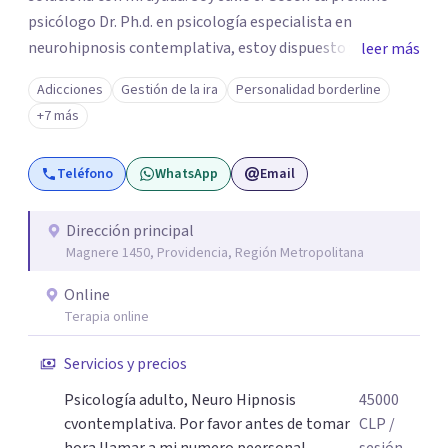
psicólogo Dr. Ph.d. en psicología especialista en
neurohipnosis contemplativa, estoy dispuesto y deseoso
leer más
de acompañarte en este camino de auto descubrimiento
Adicciones
Gestión de la ira
Personalidad borderline
y crecimiento personal dejando atrás todo aquello que
+7 más
nos impiden avanzar y ser exitosos.Vamos a transitar
juntos el camino a tu sanidad. DFisponible y atento a tu
Teléfono
WhatsApp
Email
llamado un abrazo cordial.
Dirección principal
Magnere 1450, Providencia, Región Metropolitana
Online
Terapia online
Servicios y precios
Psicología adulto, Neuro Hipnosis
45000
cvontemplativa. Por favor antes de tomar
CLP
/