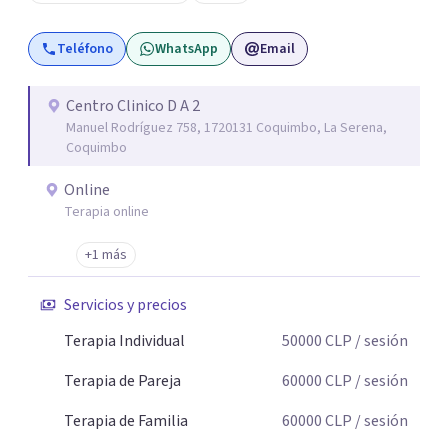
Violencia contra la Pareja (PRHEVIP) y siendo docente en
la Universidad de Aconcagua impartiendo cátedras de
Teléfono
WhatsApp
Email
Psicología Social y Teoría de Sistemas Psicológicos y
permanentemente en consulta particular.
Centro Clinico D A 2
Manuel Rodríguez 758, 1720131 Coquimbo, La Serena,
Coquimbo
Online
Terapia online
+1 más
Servicios y precios
Terapia Individual
50000
CLP
/ sesión
Terapia de Pareja
60000
CLP
/ sesión
Terapia de Familia
60000
CLP
/ sesión