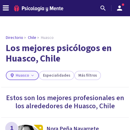
Directorio
Chile
Huasco
ENCONTRAR MI TERAPEUTA
¿Necesitas ayuda para encontrar el
Los mejores psicólogos en
psicólogo adecuado?
Huasco, Chile
Responde a unas breves preguntas y te ofreceremos
los profesionales que más se ajustan a tus
necesidades.
Huasco
Especialidades
Más filtros
Responder cuestionario
Estos son los mejores profesionales en
los alrededores de
Huasco
,
Chile
1
Nora Peña Navarrete