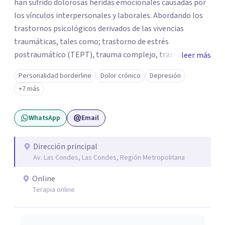
han sufrido dolorosas heridas emocionales causadas por
los vínculos interpersonales y laborales. Abordando los
trastornos psicológicos derivados de las vivencias
traumáticas, tales como; trastorno de estrés
postraumático (TEPT), trauma complejo, trastornos
leer más
disociativos, ansiedad, depresión, trastorno límite de la
Personalidad borderline
Dolor crónico
Depresión
personalidad. Como también la posibilidad de salir
+7 más
adelante y reparar el daño en quienes han sido víctimas
de abuso, violencia de género, maltrato en ambiente
WhatsApp
Email
laboral o mobbing, entre otros. Mi enfoque es
proporcionar un espacio seguro y comprensivo donde las
personas puedan sentirse escuchadas y apoyadas, en su
Dirección principal
Av. Las Condes, Las Condes, Región Metropolitana
camino hacia la sanación y transformación de sus heridas
y vidas.
Online
Terapia online