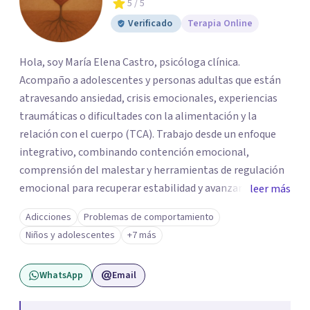
5
/ 5
Verificado
Terapia Online
Hola, soy María Elena Castro, psicóloga clínica.
Acompaño a adolescentes y personas adultas que están
atravesando ansiedad, crisis emocionales, experiencias
traumáticas o dificultades con la alimentación y la
relación con el cuerpo (TCA). Trabajo desde un enfoque
integrativo, combinando contención emocional,
comprensión del malestar y herramientas de regulación
emocional para recuperar estabilidad y avanzar con
leer más
mayor claridad. Tengo experiencia en intervención en
Adicciones
Problemas de comportamiento
crisis y evaluación de riesgo cuando corresponde,
Niños y adolescentes
+7 más
cuidando siempre un encuadre seguro, respetuoso y a tu
ritmo. Atiendo principalmente en modalidad online y
WhatsApp
Email
también presencial en Santiago, según disponibilidad.
Registro en la Superintendencia de Salud (RNPI 826604).