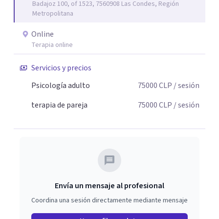
Badajoz 100, of 1523, 7560908 Las Condes, Región
distintas perspectivas terapéuticas, adaptándolas a las
Metropolitana
necesidades únicas de cada persona o pareja que consulta.
Online
Terapia online
Servicios y precios
Psicología adulto
75000
CLP
/ sesión
terapia de pareja
75000
CLP
/ sesión
Envía un mensaje al profesional
Coordina una sesión directamente mediante mensaje