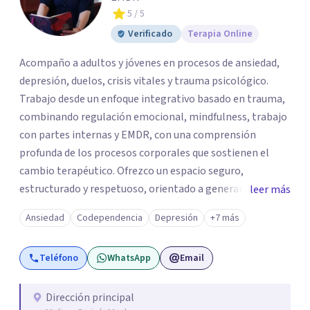
5
/ 5
Verificado
Terapia Online
Acompaño a adultos y jóvenes en procesos de ansiedad,
depresión, duelos, crisis vitales y trauma psicológico.
Trabajo desde un enfoque integrativo basado en trauma,
combinando regulación emocional, mindfulness, trabajo
con partes internas y EMDR, con una comprensión
profunda de los procesos corporales que sostienen el
cambio terapéutico. Ofrezco un espacio seguro,
estructurado y respetuoso, orientado a generar
leer más
estabilidad, alivio sintomático y transformación
Ansiedad
Codependencia
Depresión
+7 más
profunda, avanzando a un ritmo acorde a la historia y
necesidades de cada persona. Si buscas un
Teléfono
WhatsApp
Email
acompañamiento profesional, humano y comprometido
con procesos terapéuticos reales y sostenidos, será un
honor acompañarte.
Dirección principal