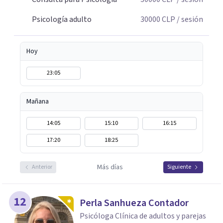
contextos y vínculos influyen en el bienestar de cada
Psicología adulto
30000
CLP
/ sesión
persona, promoviendo un cambio duradero, significativo
y orientado a los recursos.
Hoy
23:05
Mañana
14:05
15:10
16:15
17:20
18:25
Más días
Anterior
Siguiente
12
Perla Sanhueza Contador
Psicóloga Clínica de adultos y parejas