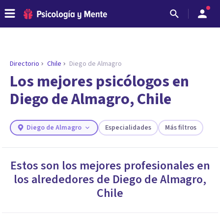
Directorio
Chile
Diego de Almagro
ENCONTRAR MI TERAPEUTA
¿Necesitas ayuda para encontrar el
Los mejores psicólogos en
psicólogo adecuado?
Diego de Almagro, Chile
Responde a unas breves preguntas y te ofreceremos
los profesionales que más se ajustan a tus
necesidades.
Diego de Almagro
Especialidades
Más filtros
Responder cuestionario
Estos son los mejores profesionales en
los alrededores de
Diego de Almagro
,
Chile