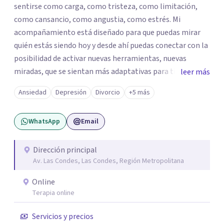
sentirse como carga, como tristeza, como limitación,
como cansancio, como angustia, como estrés. Mi
acompañamiento está diseñado para que puedas mirar
quién estás siendo hoy y desde ahí puedas conectar con la
posibilidad de activar nuevas herramientas, nuevas
miradas, que se sientan más adaptativas para ti y para la
leer más
forma en la que quieres vivir todos los ámbitos de tu vida.
Ansiedad
Depresión
Divorcio
+5 más
Así también, para que puedas recordar tu valor interior,
para que logres re conocerte y confiar en tus talentos y
WhatsApp
Email
dar pasos firmes hacia los cambios que deseas tanto en el
ámbito personal como en el profesional. Soy Lorena de la
Fuente, Psicóloga, Psicoterapeuta Corporal - Emocional
Dirección principal
Av. Las Condes, Las Condes, Región Metropolitana
y Coach Ontológica y estoy disponible para acompañarte
si decides iniciar este viaje, agenda tu sesión y caminemos
Online
juntos hacia el futuro que deseas.
Terapia online
Servicios y precios