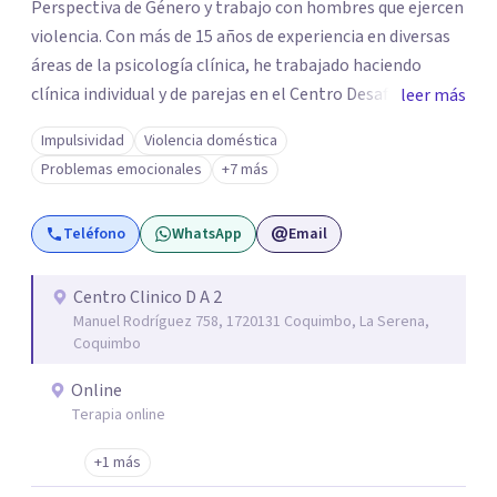
Perspectiva de Género y trabajo con hombres que ejercen
violencia. Con más de 15 años de experiencia en diversas
áreas de la psicología clínica, he trabajado haciendo
clínica individual y de parejas en el Centro Desafío de
leer más
Pareja y el Centro de Diálisis Renacer, coordinando el
Impulsividad
Violencia doméstica
Programa de Resocialización Para hombre que ejercen
Problemas emocionales
+7 más
Violencia contra la Pareja (PRHEVIP) y siendo docente en
la Universidad de Aconcagua impartiendo cátedras de
Teléfono
WhatsApp
Email
Psicología Social y Teoría de Sistemas Psicológicos y
permanentemente en consulta particular.
Centro Clinico D A 2
Manuel Rodríguez 758, 1720131 Coquimbo, La Serena,
Coquimbo
Online
Terapia online
+1 más