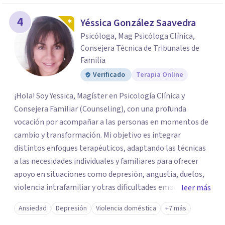
4
Yéssica González Saavedra
Psicóloga, Mag Psicóloga Clínica,
Consejera Técnica de Tribunales de
Familia
Verificado
Terapia Online
¡Hola! Soy Yessica, Magíster en Psicología Clínica y
Consejera Familiar (Counseling), con una profunda
vocación por acompañar a las personas en momentos de
cambio y transformación. Mi objetivo es integrar
distintos enfoques terapéuticos, adaptando las técnicas
a las necesidades individuales y familiares para ofrecer
apoyo en situaciones como depresión, angustia, duelos,
violencia intrafamiliar y otras dificultades emocionales,
leer más
tanto a nivel individual, de pareja o familiar. Cuento con
Ansiedad
Depresión
Violencia doméstica
+7 más
más de 10 años de experiencia profesional en consulta