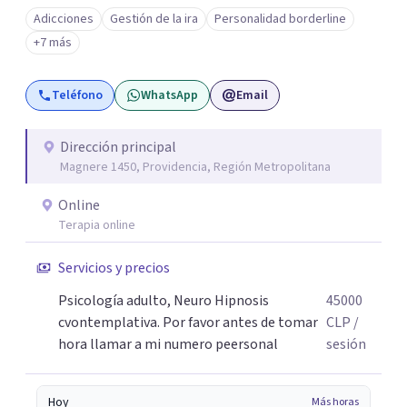
de acompañarte en este camino de auto descubrimiento
Adicciones
Gestión de la ira
Personalidad borderline
y crecimiento personal dejando atrás todo aquello que
+7 más
nos impiden avanzar y ser exitosos.Vamos a transitar
juntos el camino a tu sanidad. DFisponible y atento a tu
Teléfono
WhatsApp
Email
llamado un abrazo cordial.
Dirección principal
Magnere 1450, Providencia, Región Metropolitana
Online
Terapia online
Servicios y precios
Psicología adulto, Neuro Hipnosis
45000
cvontemplativa. Por favor antes de tomar
CLP
/
hora llamar a mi numero peersonal
sesión
Hoy
Más horas