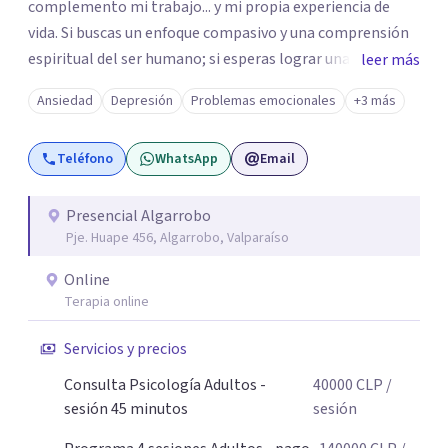
complemento mi trabajo... y mi propia experiencia de
vida. Si buscas un enfoque compasivo y una comprensión
espiritual del ser humano; si esperas lograr una sanación
leer más
emocional profunda y duradera, te espero en sesión.
Ansiedad
Depresión
Problemas emocionales
+3 más
Atiendo con frecuencia a personas que han convivido por
meses o años con síntomas de depresión y ansiedad,
Teléfono
WhatsApp
Email
principalmente mujeres adultas y adolescentes.
Necesitas saber que el cambio es posible y accesible. Un
abrazo, Pamela
Presencial Algarrobo
Pje. Huape 456, Algarrobo, Valparaíso
Online
Terapia online
Servicios y precios
Consulta Psicología Adultos -
40000
CLP
/
sesión 45 minutos
sesión