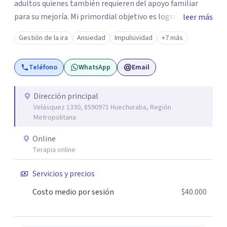
adultos quienes también requieren del apoyo familiar
para su mejoría. Mi primordial objetivo es lograr un
leer más
vínculo cercano con mis pacientes, para así establecer
Gestión de la ira
Ansiedad
Impulsividad
+7 más
confianzas mutuas con la idea de realizar un proceso
terapéutico, que les permita obtener resultados de
Teléfono
WhatsApp
Email
bienestar, que a su vez les facilite llegar a ser personas
integrales, capaces de enfrentar los conflictos pero a la
vez el disfrute de una vida sana, en un auténtico descubrir
Dirección principal
Velásquez 1330, 8590971 Huechuraba, Región
de sus habilidades y recursos personales que además les
Metropolitana
haga ser capaces de aceptarse a plenitud.
Online
Terapia online
Servicios y precios
Costo medio por sesión
$40.000