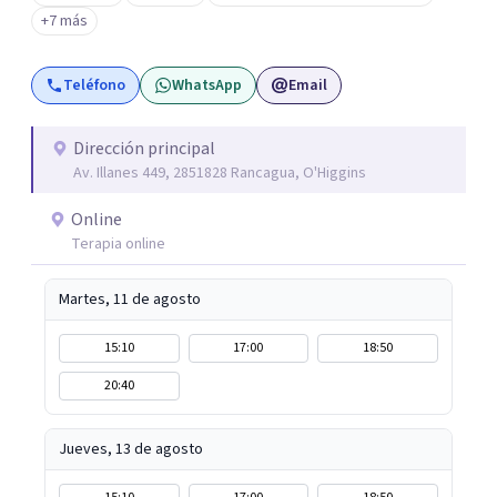
resignificación emocional y crecimiento personal. Se
+7 más
caracteriza por crear espacios cálidos y humanos,
orientados a la autenticidad, la escucha y el desarrollo de
Teléfono
WhatsApp
Email
una relación más consciente con uno mismo y con la vida.
Dirección principal
Av. Illanes 449, 2851828 Rancagua, O'Higgins
Online
Terapia online
Martes, 11 de agosto
15:10
17:00
18:50
20:40
Jueves, 13 de agosto