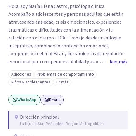
Hola, soy María Elena Castro, psicóloga clínica.
Acompaño a adolescentes y personas adultas que están
atravesando ansiedad, crisis emocionales, experiencias
traumáticas o dificultades con la alimentación y la
relación con el cuerpo (TCA). Trabajo desde un enfoque
integrativo, combinando contención emocional,
comprensión del malestar y herramientas de regulación
emocional para recuperar estabilidad y avanzar con
leer más
mayor claridad. Tengo experiencia en intervención en
Adicciones
Problemas de comportamiento
crisis y evaluación de riesgo cuando corresponde,
Niños y adolescentes
+7 más
cuidando siempre un encuadre seguro, respetuoso y a tu
ritmo. Atiendo principalmente en modalidad online y
WhatsApp
Email
también presencial en Santiago, según disponibilidad.
Registro en la Superintendencia de Salud (RNPI 826604).
Dirección principal
La Hijuela Sur, Peñalolén, Región Metropolitana