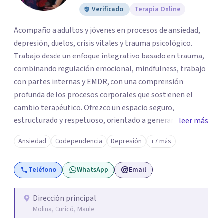
Verificado
Terapia Online
Acompaño a adultos y jóvenes en procesos de ansiedad,
depresión, duelos, crisis vitales y trauma psicológico.
Trabajo desde un enfoque integrativo basado en trauma,
combinando regulación emocional, mindfulness, trabajo
con partes internas y EMDR, con una comprensión
profunda de los procesos corporales que sostienen el
cambio terapéutico. Ofrezco un espacio seguro,
estructurado y respetuoso, orientado a generar
leer más
estabilidad, alivio sintomático y transformación
Ansiedad
Codependencia
Depresión
+7 más
profunda, avanzando a un ritmo acorde a la historia y
necesidades de cada persona. Si buscas un
Teléfono
WhatsApp
Email
acompañamiento profesional, humano y comprometido
con procesos terapéuticos reales y sostenidos, será un
honor acompañarte.
Dirección principal
Molina, Curicó, Maule