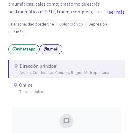
traumáticas, tales como; trastorno de estrés
postraumático (TEPT), trauma complejo, trastornos
leer más
disociativos, ansiedad, depresión, trastorno límite de la
Personalidad borderline
Dolor crónico
Depresión
personalidad. Como también la posibilidad de salir
+7 más
adelante y reparar el daño en quienes han sido víctimas
de abuso, violencia de género, maltrato en ambiente
WhatsApp
Email
laboral o mobbing, entre otros. Mi enfoque es
proporcionar un espacio seguro y comprensivo donde las
personas puedan sentirse escuchadas y apoyadas, en su
Dirección principal
Av. Las Condes, Las Condes, Región Metropolitana
camino hacia la sanación y transformación de sus heridas
y vidas.
Online
Terapia online