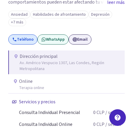
comportamientos pueden estar afectando tu vida. Me
leer más
gusta crear un clima de confianza, libre de juicios, donde
Ansiedad
Habilidades de afrontamiento
Depresión
puedas expresar con libertad las cosas que te
+7 más
aprobleman. Si quieres que trabajemos juntos para
encontrar nuevas formas de enfrentar tus dificultades,
Teléfono
WhatsApp
Email
haciendo cambios positivos y duraderos para sentirte
mejor, contáctame.
Dirección principal
Av. Américo Vespucio 1307, Las Condes, Región
Metropolitana
Online
Terapia online
Servicios y precios
Consulta Individual Presencial
0
CLP
/ sesión
Consulta Individual Online
0
CLP
/ sesión