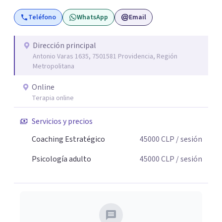
cambio, estaré encantado de acompañarte! Puedes
Teléfono
WhatsApp
Email
escribirme para coordinar una primera sesión
Dirección principal
Antonio Varas 1635, 7501581 Providencia, Región
Metropolitana
Online
Terapia online
Servicios y precios
Coaching Estratégico
45000
CLP
/ sesión
Psicología adulto
45000
CLP
/ sesión