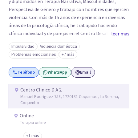
y diplomados en Terapia Narrativa, Masculinidades,
Perspectiva de Género y trabajo con hombres que ejercen
violencia. Con más de 15 años de experiencia en diversas
áreas de la psicología clínica, he trabajado haciendo
clínica individual y de parejas en el Centro Desafío de
leer más
Pareja y el Centro de Diálisis Renacer, coordinando el
Impulsividad
Violencia doméstica
Programa de Resocialización Para hombre que ejercen
Problemas emocionales
+7 más
Violencia contra la Pareja (PRHEVIP) y siendo docente en
la Universidad de Aconcagua impartiendo cátedras de
Teléfono
WhatsApp
Email
Psicología Social y Teoría de Sistemas Psicológicos y
permanentemente en consulta particular.
Centro Clinico D A 2
Manuel Rodríguez 758, 1720131 Coquimbo, La Serena,
Coquimbo
Online
Terapia online
+1 más