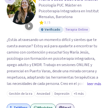
Psicología PUC. Máster en
Psicoterapia Integradora en Institut
Mensalus, Barcelona
5
/ 5
Verificado
Terapia Online
¿Estás atravesando un momento difícil y sientes que te
cuesta avanzar? Estoy acá para ayudarte a encontrar tu
camino con contención y escucha! Soy María Jesús,
psicóloga con formación en psicoterapia integradora,
apego adulto y EMDR. Trabajo en sesiones ONLINE y
presencial en Puerto Varas, desde una mirada cercana y
respetuosa, adaptando las herramientas terapéuticas a
las necesidades de cada persona. Creo en el poder del
leer más
vínculo y en acompañar procesos desde la escucha activa,
Gestión de la ira
Ansiedad
Depresión
+5 más
la empatía y la colaboración. Si sientes que este puede ser
tu momento, te invito a escribirme y dar juntos el primer
Teléfono
WhatsApp
Email