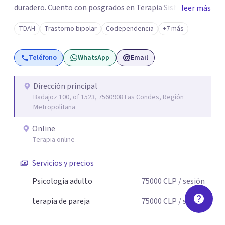
duradero. Cuento con posgrados en Terapia Sistémica
leer más
Familiar y de Pareja, Terapia Cognitiva Procesal Sistémica
TDAH
Trastorno bipolar
Codependencia
+7 más
Postracionalista y un Diplomado en Psicología Forense,
además de formación y certificación como Terapeuta
Teléfono
WhatsApp
Email
EMDR, enfoque especializado en el tratamiento de
experiencias traumáticas y bloqueos emocionales. Esta
combinación de herramientas me permite integrar
Dirección principal
Badajoz 100, of 1523, 7560908 Las Condes, Región
distintas perspectivas terapéuticas, adaptándolas a las
Metropolitana
necesidades únicas de cada persona o pareja que consulta.
Online
Terapia online
Servicios y precios
Psicología adulto
75000
CLP
/ sesión
terapia de pareja
75000
CLP
/ sesión