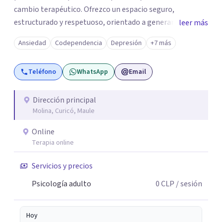
cambio terapéutico. Ofrezco un espacio seguro,
estructurado y respetuoso, orientado a generar
leer más
estabilidad, alivio sintomático y transformación
Ansiedad
Codependencia
Depresión
+7 más
profunda, avanzando a un ritmo acorde a la historia y
necesidades de cada persona. Si buscas un
Teléfono
WhatsApp
Email
acompañamiento profesional, humano y comprometido
con procesos terapéuticos reales y sostenidos, será un
honor acompañarte.
Dirección principal
Molina, Curicó, Maule
Online
Terapia online
Servicios y precios
Psicología adulto
0
CLP
/ sesión
Hoy