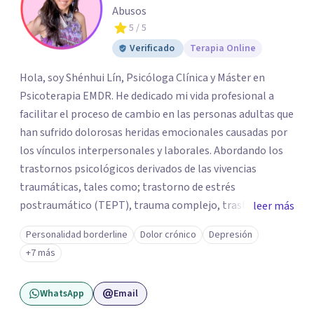
Abusos
5
/ 5
Verificado
Terapia Online
Hola, soy Shénhui Lín, Psicóloga Clínica y Máster en
Psicoterapia EMDR. He dedicado mi vida profesional a
facilitar el proceso de cambio en las personas adultas que
han sufrido dolorosas heridas emocionales causadas por
los vínculos interpersonales y laborales. Abordando los
trastornos psicológicos derivados de las vivencias
traumáticas, tales como; trastorno de estrés
postraumático (TEPT), trauma complejo, trastornos
leer más
disociativos, ansiedad, depresión, trastorno límite de la
Personalidad borderline
Dolor crónico
Depresión
personalidad. Como también la posibilidad de salir
+7 más
adelante y reparar el daño en quienes han sido víctimas
de abuso, violencia de género, maltrato en ambiente
WhatsApp
Email
laboral o mobbing, entre otros. Mi enfoque es