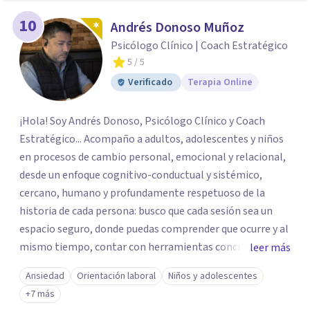
10
Andrés Donoso Muñoz
Psicólogo Clínico | Coach Estratégico
5
/ 5
Verificado
Terapia Online
¡Hola! Soy Andrés Donoso, Psicólogo Clínico y Coach
Estratégico... Acompaño a adultos, adolescentes y niños
en procesos de cambio personal, emocional y relacional,
desde un enfoque cognitivo-conductual y sistémico,
cercano, humano y profundamente respetuoso de la
historia de cada persona: busco que cada sesión sea un
espacio seguro, donde puedas comprender que ocurre y al
mismo tiempo, contar con herramientas concretar para
leer más
avanzar... Creo profundamente en la resiliencia y en la
Ansiedad
Orientación laboral
Niños y adolescentes
capacidad que todos tenemos de crecer incluso en
+7 más
momentos difíciles Si quieres comenzar tu proceso de