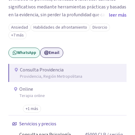
significativos mediante herramientas prácticas y basadas
en la evidencia, sin perder la profundidad que cada
leer más
proceso requiere. Mi práctica integra una perspectiva
Ansiedad
Habilidades de afrontamiento
Divorcio
clínica, humanista y existencial. Además, soy Magíster en
+7 más
Filosofía, Doctora en Filosofía y Consultora Filosófica,
formación que me permite acompañar no solo el alivio
WhatsApp
Email
del malestar emocional, sino también la reflexión sobre
la identidad, el sentido de vida y la toma de decisiones en
momentos de cambio o crisis.
Consulta Providencia
Providencia, Región Metropolitana
Online
Terapia online
+1 más
Servicios y precios
Consulta para Psicología
45000
CLP
/ sesión