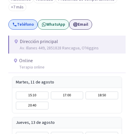
resignificación emocional y crecimiento personal. Se
+7 más
caracteriza por crear espacios cálidos y humanos,
orientados a la autenticidad, la escucha y el desarrollo de
Teléfono
WhatsApp
Email
una relación más consciente con uno mismo y con la vida.
Dirección principal
Av. Illanes 449, 2851828 Rancagua, O'Higgins
Online
Terapia online
Martes, 11 de agosto
15:10
17:00
18:50
20:40
Jueves, 13 de agosto