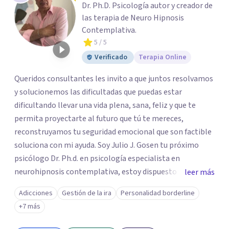
Dr. Ph.D. Psicología autor y creador de
las terapia de Neuro Hipnosis
Contemplativa.
5
/ 5
Verificado
Terapia Online
Queridos consultantes les invito a que juntos resolvamos
y solucionemos las dificultadas que puedas estar
dificultando llevar una vida plena, sana, feliz y que te
permita proyectarte al futuro que tú te mereces,
reconstruyamos tu seguridad emocional que son factible
soluciona con mi ayuda. Soy Julio J. Gosen tu próximo
psicólogo Dr. Ph.d. en psicología especialista en
neurohipnosis contemplativa, estoy dispuesto y deseoso
leer más
de acompañarte en este camino de auto descubrimiento
Adicciones
Gestión de la ira
Personalidad borderline
y crecimiento personal dejando atrás todo aquello que
+7 más
nos impiden avanzar y ser exitosos.Vamos a transitar
juntos el camino a tu sanidad. DFisponible y atento a tu