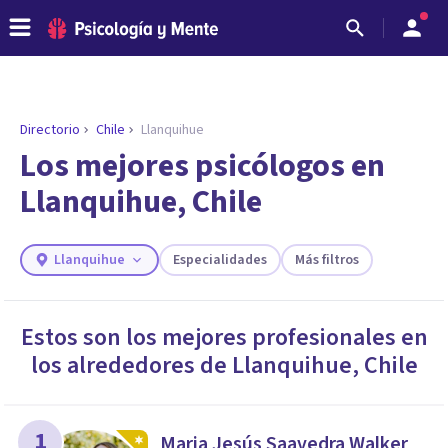
Directorio
Chile
Llanquihue
ENCONTRAR MI TERAPEUTA
¿Necesitas ayuda para encontrar el
Los mejores psicólogos en
psicólogo adecuado?
Llanquihue, Chile
Responde a unas breves preguntas y te ofreceremos
los profesionales que más se ajustan a tus
necesidades.
Llanquihue
Especialidades
Más filtros
Responder cuestionario
Estos son los mejores profesionales en
los alrededores de
Llanquihue
,
Chile
1
Maria Jesús Saavedra Walker