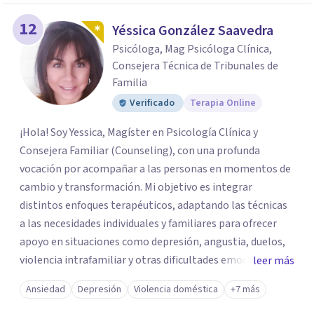
12
Yéssica González Saavedra
Psicóloga, Mag Psicóloga Clínica,
Consejera Técnica de Tribunales de
Familia
Verificado
Terapia Online
¡Hola! Soy Yessica, Magíster en Psicología Clínica y
Consejera Familiar (Counseling), con una profunda
vocación por acompañar a las personas en momentos de
cambio y transformación. Mi objetivo es integrar
distintos enfoques terapéuticos, adaptando las técnicas
a las necesidades individuales y familiares para ofrecer
apoyo en situaciones como depresión, angustia, duelos,
violencia intrafamiliar y otras dificultades emocionales,
leer más
tanto a nivel individual, de pareja o familiar. Cuento con
Ansiedad
Depresión
Violencia doméstica
+7 más
más de 10 años de experiencia profesional en consulta