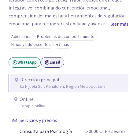
relación con el cuerpo (TCA). Trabajo desde un enfoque
integrativo, combinando contención emocional,
comprensión del malestar y herramientas de regulación
emocional para recuperar estabilidad y avanzar con
leer más
mayor claridad. Tengo experiencia en intervención en
Adicciones
Problemas de comportamiento
crisis y evaluación de riesgo cuando corresponde,
Niños y adolescentes
+7 más
cuidando siempre un encuadre seguro, respetuoso y a tu
ritmo. Atiendo principalmente en modalidad online y
WhatsApp
Email
también presencial en Santiago, según disponibilidad.
Registro en la Superintendencia de Salud (RNPI 826604).
Dirección principal
La Hijuela Sur, Peñalolén, Región Metropolitana
Online
Terapia online
Servicios y precios
Consulta para Psicología
30000
CLP
/ sesión