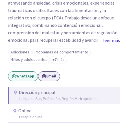
atravesando ansiedad, crisis emocionales, experiencias
traumáticas o dificultades con la alimentación y la
relación con el cuerpo (TCA). Trabajo desde un enfoque
integrativo, combinando contención emocional,
comprensión del malestar y herramientas de regulación
emocional para recuperar estabilidad y avanzar con
leer más
mayor claridad. Tengo experiencia en intervención en
Adicciones
Problemas de comportamiento
crisis y evaluación de riesgo cuando corresponde,
Niños y adolescentes
+7 más
cuidando siempre un encuadre seguro, respetuoso y a tu
ritmo. Atiendo principalmente en modalidad online y
WhatsApp
Email
también presencial en Santiago, según disponibilidad.
Registro en la Superintendencia de Salud (RNPI 826604).
Dirección principal
La Hijuela Sur, Peñalolén, Región Metropolitana
Online
Terapia online