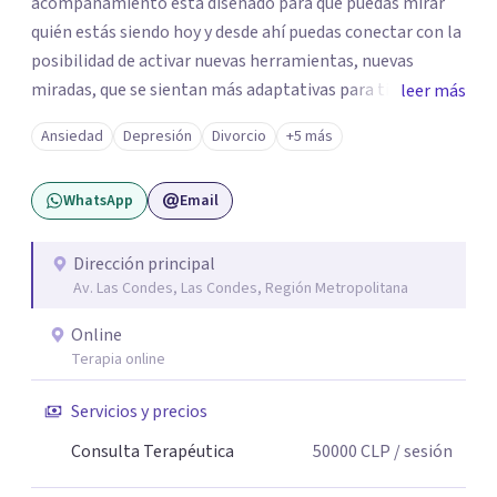
acompañamiento está diseñado para que puedas mirar
quién estás siendo hoy y desde ahí puedas conectar con la
posibilidad de activar nuevas herramientas, nuevas
miradas, que se sientan más adaptativas para ti y para la
leer más
forma en la que quieres vivir todos los ámbitos de tu vida.
Ansiedad
Depresión
Divorcio
+5 más
Así también, para que puedas recordar tu valor interior,
para que logres re conocerte y confiar en tus talentos y
WhatsApp
Email
dar pasos firmes hacia los cambios que deseas tanto en el
ámbito personal como en el profesional. Soy Lorena de la
Fuente, Psicóloga, Psicoterapeuta Corporal - Emocional
Dirección principal
Av. Las Condes, Las Condes, Región Metropolitana
y Coach Ontológica y estoy disponible para acompañarte
si decides iniciar este viaje, agenda tu sesión y caminemos
Online
juntos hacia el futuro que deseas.
Terapia online
Servicios y precios
Consulta Terapéutica
50000
CLP
/ sesión