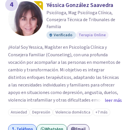
4
Yéssica González Saavedra
Psicóloga, Mag Psicóloga Clínica,
Consejera Técnica de Tribunales de
Familia
Verificado
Terapia Online
¡Hola! Soy Yessica, Magíster en Psicología Clínica y
Consejera Familiar (Counseling), con una profunda
vocación por acompañar a las personas en momentos de
cambio y transformación. Mi objetivo es integrar
distintos enfoques terapéuticos, adaptando las técnicas
a las necesidades individuales y familiares para ofrecer
apoyo en situaciones como depresión, angustia, duelos,
violencia intrafamiliar y otras dificultades emocionales,
leer más
tanto a nivel individual, de pareja o familiar. Cuento con
Ansiedad
Depresión
Violencia doméstica
+7 más
más de 10 años de experiencia profesional en consulta
privada y en diversas instituciones de salud mental,
Teléfono
WhatsApp
Email