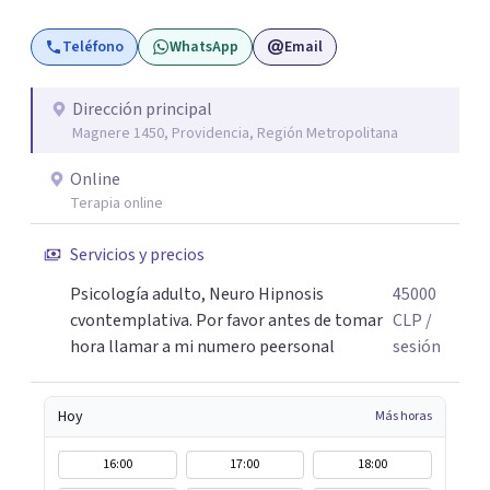
juntos el camino a tu sanidad. DFisponible y atento a tu
Teléfono
WhatsApp
Email
llamado un abrazo cordial.
Dirección principal
Magnere 1450, Providencia, Región Metropolitana
Online
Terapia online
Servicios y precios
Psicología adulto, Neuro Hipnosis
45000
cvontemplativa. Por favor antes de tomar
CLP
/
hora llamar a mi numero peersonal
sesión
Hoy
Más horas
16:00
17:00
18:00