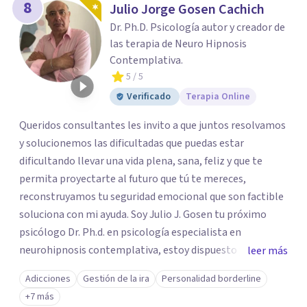
8
Julio Jorge Gosen Cachich
Dr. Ph.D. Psicología autor y creador de
las terapia de Neuro Hipnosis
Contemplativa.
5
/ 5
Verificado
Terapia Online
Queridos consultantes les invito a que juntos resolvamos
y solucionemos las dificultadas que puedas estar
dificultando llevar una vida plena, sana, feliz y que te
permita proyectarte al futuro que tú te mereces,
reconstruyamos tu seguridad emocional que son factible
soluciona con mi ayuda. Soy Julio J. Gosen tu próximo
psicólogo Dr. Ph.d. en psicología especialista en
neurohipnosis contemplativa, estoy dispuesto y deseoso
leer más
de acompañarte en este camino de auto descubrimiento
Adicciones
Gestión de la ira
Personalidad borderline
y crecimiento personal dejando atrás todo aquello que
+7 más
nos impiden avanzar y ser exitosos.Vamos a transitar