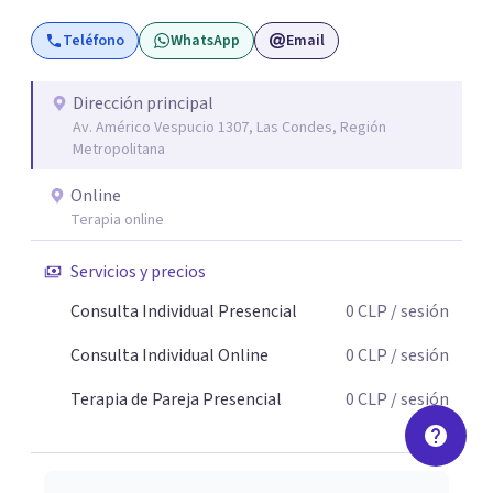
encontrar nuevas formas de enfrentar tus dificultades,
Teléfono
WhatsApp
Email
haciendo cambios positivos y duraderos para sentirte
mejor, contáctame.
Dirección principal
Av. Américo Vespucio 1307, Las Condes, Región
Metropolitana
Online
Terapia online
Servicios y precios
Consulta Individual Presencial
0
CLP
/ sesión
Consulta Individual Online
0
CLP
/ sesión
Terapia de Pareja Presencial
0
CLP
/ sesión