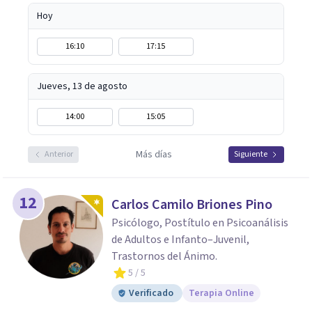
Hoy
16:10
17:15
Jueves, 13 de agosto
14:00
15:05
Más días
Anterior
Siguiente
12
Carlos Camilo Briones Pino
Psicólogo, Postítulo en Psicoanálisis
de Adultos e Infanto–Juvenil,
Trastornos del Ánimo.
5
/ 5
Verificado
Terapia Online