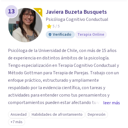
13
Javiera Buzeta Busquets
Psicóloga Cognitivo Conductual
5
/ 5
Verificado
Terapia Online
Psicóloga de la Universidad de Chile, con más de 15 años
de experiencia en distintos ámbitos de la psicología.
Tengo especialización en Terapia Cognitivo Conductual y
Método Gottman para Terapia de Parejas. Trabajo con un
enfoque práctico, estructurado y ampliamente
respaldado por la evidencia científica, con tareas y
actividades para entender como tus pensamientos y
comportamientos pueden estar afectando tu vida. Me
leer más
gusta crear un clima de confianza, libre de juicios, donde
Ansiedad
Habilidades de afrontamiento
Depresión
puedas expresar con libertad las cosas que te
+7 más
aprobleman. Si quieres que trabajemos juntos para