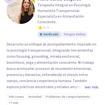
Terapeuta Integral en Psicología
Humanista Transpersonal.
Especialista en Alimentación
Consciente.
5
/ 5
Verificado
Terapia Online
Desarrollo un enfoque de acompañamiento inspirado en
la psicología transpersonal, integrando herramientas
como focusing, grounding, mirada existencial,
biosíntesis, yoga y alimentación consciente. Mi trabajo
busca acompañar procesos de reconexión emocional,
presencia y bienestar, entendiendo el vínculo entre
cuerpo, conciencia y experiencia humana. También
explora prácticas ancestrales y estados ampliados de
leer más
conciencia como caminos de introspección,
Adicciones
Ansiedad
Problemas de comportamiento
resignificación emocional y crecimiento personal. Se
+7 más