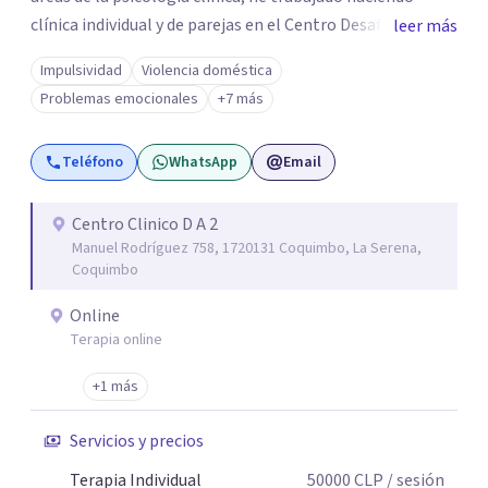
clínica individual y de parejas en el Centro Desafío de
leer más
Pareja y el Centro de Diálisis Renacer, coordinando el
Impulsividad
Violencia doméstica
Programa de Resocialización Para hombre que ejercen
Problemas emocionales
+7 más
Violencia contra la Pareja (PRHEVIP) y siendo docente en
la Universidad de Aconcagua impartiendo cátedras de
Teléfono
WhatsApp
Email
Psicología Social y Teoría de Sistemas Psicológicos y
permanentemente en consulta particular.
Centro Clinico D A 2
Manuel Rodríguez 758, 1720131 Coquimbo, La Serena,
Coquimbo
Online
Terapia online
+1 más
Servicios y precios
Terapia Individual
50000
CLP
/ sesión