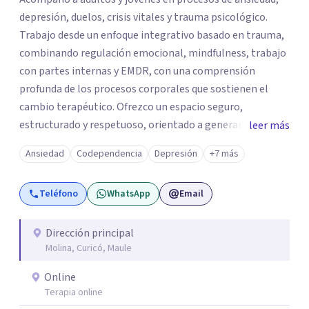
depresión, duelos, crisis vitales y trauma psicológico.
Trabajo desde un enfoque integrativo basado en trauma,
combinando regulación emocional, mindfulness, trabajo
con partes internas y EMDR, con una comprensión
profunda de los procesos corporales que sostienen el
cambio terapéutico. Ofrezco un espacio seguro,
estructurado y respetuoso, orientado a generar
leer más
estabilidad, alivio sintomático y transformación
Ansiedad
Codependencia
Depresión
+7 más
profunda, avanzando a un ritmo acorde a la historia y
necesidades de cada persona. Si buscas un
Teléfono
WhatsApp
Email
acompañamiento profesional, humano y comprometido
con procesos terapéuticos reales y sostenidos, será un
honor acompañarte.
Dirección principal
Molina, Curicó, Maule
Online
Terapia online