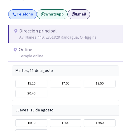
caracteriza por crear espacios cálidos y humanos,
orientados a la autenticidad, la escucha y el desarrollo de
Teléfono
WhatsApp
Email
una relación más consciente con uno mismo y con la vida.
Dirección principal
Av. Illanes 449, 2851828 Rancagua, O'Higgins
Online
Terapia online
Martes, 11 de agosto
15:10
17:00
18:50
20:40
Jueves, 13 de agosto
15:10
17:00
18:50