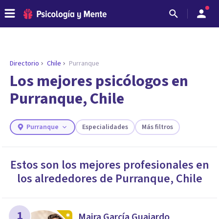
Directorio
Chile
Purranque
ENCONTRAR MI TERAPEUTA
¿Necesitas ayuda para encontrar el
Los mejores psicólogos en
psicólogo adecuado?
Purranque, Chile
Responde a unas breves preguntas y te ofreceremos
los profesionales que más se ajustan a tus
necesidades.
Purranque
Especialidades
Más filtros
Responder cuestionario
Estos son los mejores profesionales en
los alrededores de
Purranque
,
Chile
1
Maira García Guajardo