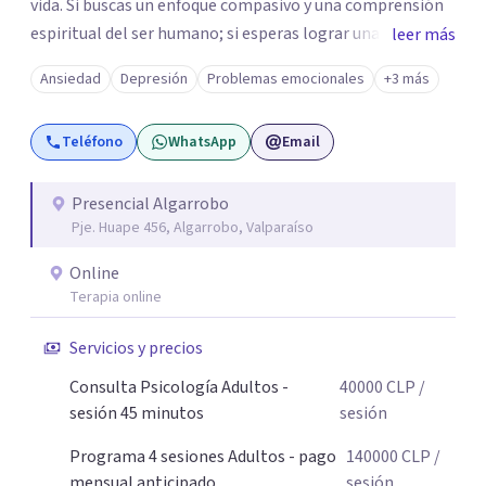
vida. Si buscas un enfoque compasivo y una comprensión
espiritual del ser humano; si esperas lograr una sanación
leer más
emocional profunda y duradera, te espero en sesión.
Ansiedad
Depresión
Problemas emocionales
+3 más
Atiendo con frecuencia a personas que han convivido por
meses o años con síntomas de depresión y ansiedad,
Teléfono
WhatsApp
Email
principalmente mujeres adultas y adolescentes.
Necesitas saber que el cambio es posible y accesible. Un
abrazo, Pamela
Presencial Algarrobo
Pje. Huape 456, Algarrobo, Valparaíso
Online
Terapia online
Servicios y precios
Consulta Psicología Adultos -
40000
CLP
/
sesión 45 minutos
sesión
Programa 4 sesiones Adultos - pago
140000
CLP
/
mensual anticipado
sesión