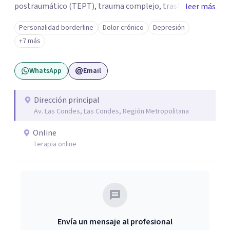
postraumático (TEPT), trauma complejo, trastornos
leer más
disociativos, ansiedad, depresión, trastorno límite de la
Personalidad borderline
Dolor crónico
Depresión
personalidad. Como también la posibilidad de salir
+7 más
adelante y reparar el daño en quienes han sido víctimas
de abuso, violencia de género, maltrato en ambiente
WhatsApp
Email
laboral o mobbing, entre otros. Mi enfoque es
proporcionar un espacio seguro y comprensivo donde las
personas puedan sentirse escuchadas y apoyadas, en su
Dirección principal
Av. Las Condes, Las Condes, Región Metropolitana
camino hacia la sanación y transformación de sus heridas
y vidas.
Online
Terapia online
Envía un mensaje al profesional