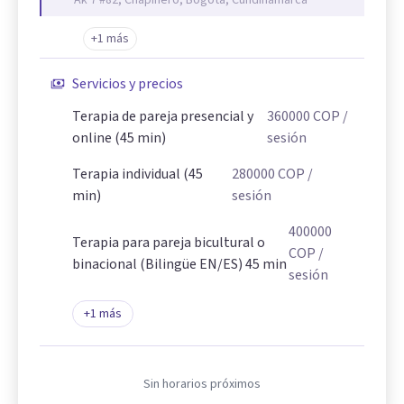
Ak 7 #82, Chapinero, Bogotá, Cundinamarca
+1 más
Servicios y precios
Terapia de pareja presencial y
360000
COP
/
online (45 min)
sesión
Terapia individual (45
280000
COP
/
min)
sesión
400000
Terapia para pareja bicultural o
COP
/
binacional (Bilingüe EN/ES) 45 min
sesión
+
1
más
Sin horarios próximos