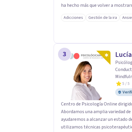
ha hecho más que volver a mostrarno
olvidada, la salud mental es esencial para tu bienes
Adicciones
Gestión de la ira
Ansi
que nuestro papel como psicólogos
las herramientas necesarias para q
emocionales.
3
Lucía
Psicólog
Conductu
Mindfuln
5
/ 5
Verif
Centro de Psicología Online dirigid
Abordamos una amplia variedad de d
ayudaremos a alcanzar un estado de 
utilizamos técnicas psicoterapéuti