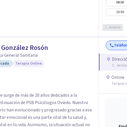
08:00
13:30
Anterior
Teléfo
 González Rosón
a General Sanitaria
Direcci
icado
Terapia Online
C. Jerón
Online
Terapia o
e surge de más de 20 años dedicados a la
nuación de PSB Psicólogos Oviedo. Nuestro
rlo han evolucionado y progresado gracias a esa
, la situación actual no
Enví