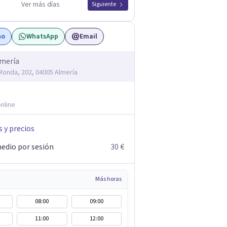
Ver más días
Siguiente
no
WhatsApp
Email
lmería
 Ronda, 202, 04005 Almería
nline
s y precios
edio por sesión
30 €
Más horas
08:00
09:00
11:00
12:00