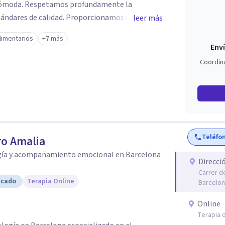
undamente la
ándares de calidad. Proporcionamos un servicio
leer más
e es la principal razón de nuestra existencia.
limentarios
+7 más
nto será personalizado. Te sentirás
Enví
gado. Los profesionales de la Clínica poseen
Coordin
idad, además de todas las acreditaciones
sicología. La modalidad Online es tan eficaz
da, segura e íntima. Puede realizarse en un
confianza y ofrece la posibilidad de establecer
rta una amplia compatibilidad horaria, mayor
la regularidad, el seguimiento y ahorrarás tiempo
Teléfo
o Amalia
gía y acompañamiento emocional en Barcelona
Direcci
Carrer d
icado
Terapia Online
Barcelo
Online
Terapia o