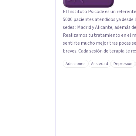
El Instituto Psicode es un referent
5000 pacientes atendidos ya desde l
sedes : Madrid y Alicante, además de
Realizamos tu tratamiento en el m
sentirte mucho mejor tras pocas se
breves. Cada sesión de terapia te re
objetivos. Entre nuestras especialid
Adicciones
Ansiedad
Depresión
como el tratamiento de problemas 
duelos, insomnio y depresión, entre otros. Contamos además con 
hipnosis regresiva para el trabajo d