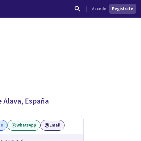
Accede
Regístrate
dades.
e
Alava
,
España
no
WhatsApp
Email
ón principal