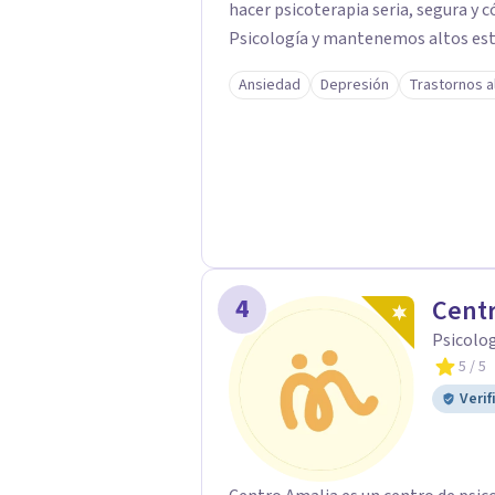
hacer psicoterapia seria, segura y cómoda. Respetamos prof
Psicología y mantenemos altos est
de vital importancia dónde el client
Ansiedad
Depresión
Trastornos a
Cada cliente es único y el tratamie
comprendido, respetado y jamás juz
experiencia y formación de alta cal
necesarias para el ejercicio de la p
como la modalidad presencial, cómo
ambiente familiar, con un clima de 
una buena alianza terapéutica. Apo
cobertura y accesibilidad. Facilita 
4
Centr
y dinero.
Psicolo
5
/ 5
Verif