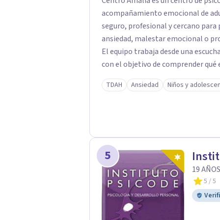
Centro Amalia es un centro de psic
acompañamiento emocional de adult
seguro, profesional y cercano par
ansiedad, malestar emocional o pro
El equipo trabaja desde una escucha 
con el objetivo de comprender qué e
avanzar con mayor equilibrio y bien
TDAH
Ansiedad
Niños y adolesce
confidencial y tranquilo, cuidando 
terapéutico. En Centro Amalia atienden dificultades como la ansiedad, el duelo, el
trauma, la depresión y otros retos
personal y acompañamiento psicológ
humano y orientado a generar un esp
5
Insti
centro ofrece una primera orientaci
valorar el tipo de acompañamiento
19 AÑOS
5
/ 5
Verif