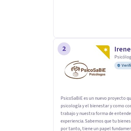
2
Irene
Psicólog
Verif
PsicoSaBiE es un nuevo proyecto qu
psicología y el bienestar y como conti
trabajo y nuestra forma de entende
experiencia. Sabemos que tu bienestar emocional es una parte vital de tu salud y,
por tanto, tiene un papel fundamental en tu vida. Asimismo