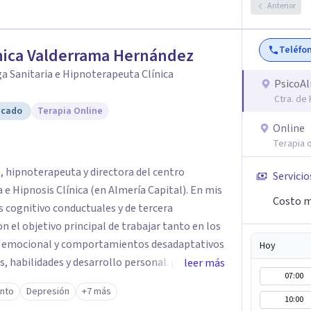
Anterior
Teléfo
nica Valderrama Hernández
a Sanitaria e Hipnoterapeuta Clínica
PsicoA
Ctra. de
icado
Terapia Online
Online
Terapia o
, hipnoterapeuta y directora del centro
Servicio
Hipnosis Clínica (en Almería Capital). En mis
Costo m
s cognitivo conductuales y de tercera
on el objetivo principal de trabajar tanto en los
 emocional y comportamientos desadaptativos
Hoy
 habilidades y desarrollo personal. ¡Tus
leer más
07:00
bjetivo principal es que
ento
Depresión
+7 más
que buscas, siendo consciente de que cada
10:00