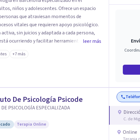
ología en Barcelona especializado en el
os, niños y adolescentes. Ofrece un espacio
a personas que atraviesan momentos de
cesos vitales que requieren apoyo psicológico.
activa, sin juicios y adaptada a cada persona,
stá ocurriendo y facilitar herramientas para
Enví
leer más
estar. La intervención se realiza en un entorno
Coordin
ntes
+7 más
el ritmo y las necesidades de cada proceso
 emocionales, así como procesos de crecimiento
ico infantil. El enfoque es respetuoso,
acio de confianza desde el primer contacto. El
Teléfo
tuto De Psicología Psicode
ón gratuita para ayudar a dar el primer paso y
 más adecuado en cada caso.
 DE PSICOLOGÍA ESPECIALIZADA
Direcci
C. de Mi
icado
Terapia Online
Online
Terapia o