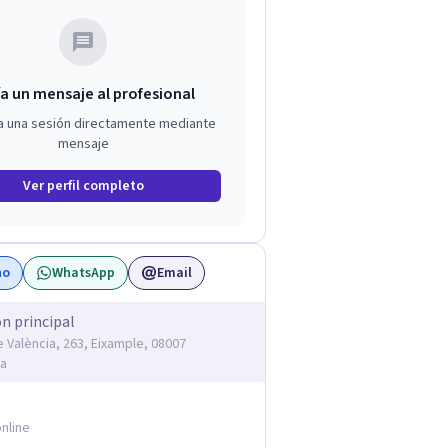
a un mensaje al profesional
a una sesión directamente mediante
mensaje
Ver perfil completo
no
WhatsApp
Email
ón principal
e València, 263, Eixample, 08007
na
nline