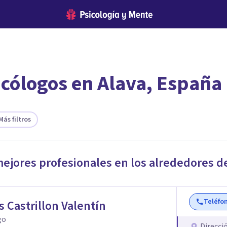
icólogos en Alava, España
encontrar el psicólogo adecuado?
te ofreceremos los profesionales que más se ajustan a tus necesi
Más filtros
mejores profesionales en los alrededores d
Teléfo
s Castrillon Valentín
go
Direcci