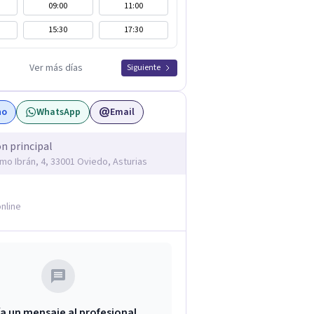
09:00
11:00
15:30
17:30
Ver más días
Siguiente
no
WhatsApp
Email
ón principal
imo Ibrán, 4, 33001 Oviedo, Asturias
nline
a un mensaje al profesional