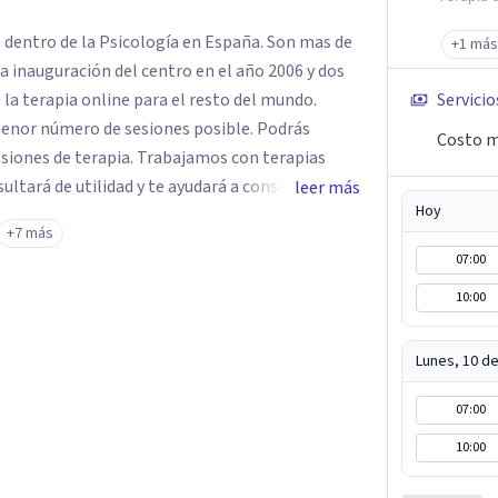
e dentro de la Psicología en España. Son mas de
+1 más
a inauguración del centro en el año 2006 y dos
 la terapia online para el resto del mundo.
Servicio
enor número de sesiones posible. Podrás
Costo m
siones de terapia. Trabajamos con terapias
sultará de utilidad y te ayudará a conseguir tus
leer más
Hoy
ades destaca la terapia de pareja y sexual, así
+7 más
emocionales, obsesiones, ansiedad , estrés,
07:00
un servicio de
10:00
e "Terapia del Alma".
Lunes, 10 d
07:00
10:00