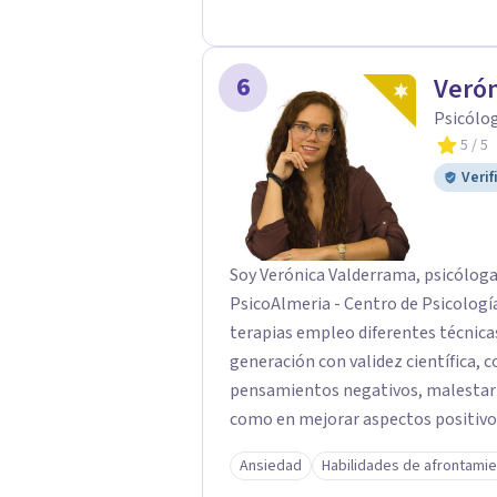
6
Veró
Psicólog
5
/ 5
Verif
Soy Verónica Valderrama, psicóloga
PsicoAlmeria - Centro de Psicología e 
terapias empleo diferentes técnica
generación con validez científica, c
pensamientos negativos, malestar
como en mejorar aspectos positivos,
objetivos son los míos y juntos los alcanzaremos!. Mi o
Ansiedad
Habilidades de afrontami
consigas el bienestar y equilibrio 