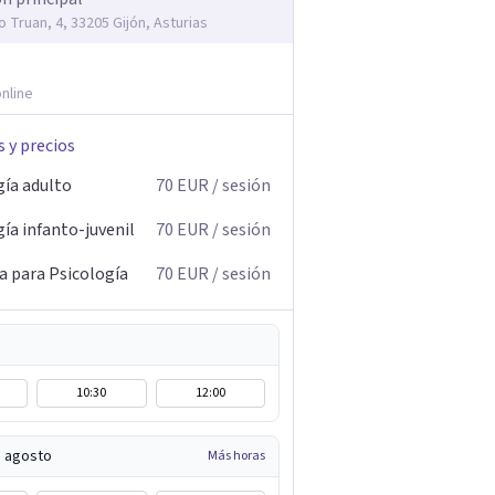
o Truan, 4, 33205 Gijón, Asturias
nline
s y precios
gía adulto
70
EUR
/ sesión
ía infanto-juvenil
70
EUR
/ sesión
a para Psicología
70
EUR
/ sesión
10:30
12:00
e agosto
Más horas