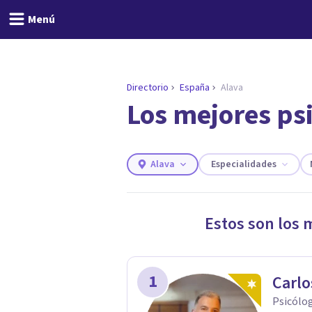
Menú
Directorio
España
Alava
Los mejores ps
ENCONTRAR MI TERAPEUTA
¿Necesitas ayuda para 
Responde a unas breves preguntas y 
Responder cuestionario
Alava
Especialidades
Estos son los 
1
Carlo
Psicólo