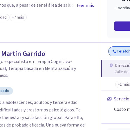
s que, a pesar de ser el área de salud más
leer más
Coordin
tar. En PsicoSaBiE entendemos
edad
+7 más
 es el de profesionales que pueden enseñarte
ue estés más cerca de alcanzar esos objetivos
Teléfo
 Martín Garrido
o especialista en Terapia Cognitivo-
Direcci
al, Terapia basada en Mentalización y
Calle de
ess.
+1 más
icado
Servicio
o a adolescentes, adultos y tercera edad.
Costo m
ificultades y trastornos psicológicos. Te
bienestar y satisfacción global. Para ello,
cas de probada eficacia. Una nueva forma de