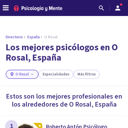
Directorio
España
O Rosal
ENCONTRAR MI TERAPEUTA
¿Necesitas ayuda para encontrar el
Los mejores psicólogos en O
psicólogo adecuado?
Rosal, España
Responde a unas breves preguntas y te ofreceremos
los profesionales que más se ajustan a tus
necesidades.
O Rosal
Especialidades
Más filtros
Responder cuestionario
Estos son los mejores profesionales en
los alrededores de
O Rosal
,
España
1
Roberto Antón Psicólogo