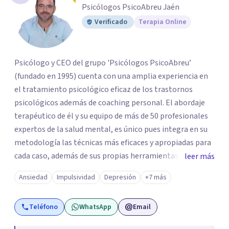
Psicólogos PsicoAbreu Jaén
Verificado
Terapia Online
Psicólogo y CEO del grupo 'Psicólogos PsicoAbreu’
(fundado en 1995) cuenta con una amplia experiencia en
el tratamiento psicológico eficaz de los trastornos
psicológicos además de coaching personal. El abordaje
terapéutico de él y su equipo de más de 50 profesionales
expertos de la salud mental, es único pues integra en su
metodología las técnicas más eficaces y apropiadas para
cada caso, además de sus propias herramientas y técnicas
leer más
psicológicas que le hacen un equipo de profesionales
Ansiedad
Impulsividad
Depresión
+7 más
único en su campo. Rodolfo de Porras hace énfasis en la
importancia de trabajar no solo el síntoma que trae a la
Teléfono
WhatsApp
Email
persona a consulta sino tratar la raíz del problema para
que el problema psicológico de la persona no vuelva a