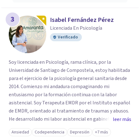
3
Isabel Fernández Pérez
Licenciada En Psicología
Verificado
Soy licenciada en Psicología, rama clínica, por la
Universidad de Santiago de Compostela, estoy habilitada
para el ejercicio de la psicología general sanitaria desde
2014. Comienzo mi andadura compaginando mi
entusiasmo por la formación continua con la labor
asistencial. Soy Terapeuta EMDR por el Instituto español
de EMDR, orientado al tratamiento de traumas y abusos.
He desarrollado mi labor asistencial en gabinetes de
leer más
psicología lo que me confiere una gran versatilidad a la
Ansiedad
Codependencia
Depresión
+7 más
hora de trabajar con un amplio espectro de pacientes y