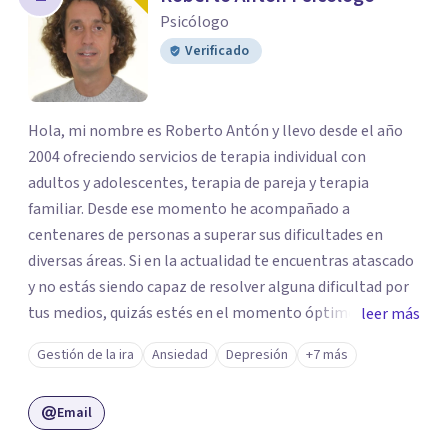
Psicólogo
Verificado
Hola, mi nombre es Roberto Antón y llevo desde el año
2004 ofreciendo servicios de terapia individual con
adultos y adolescentes, terapia de pareja y terapia
familiar. Desde ese momento he acompañado a
centenares de personas a superar sus dificultades en
diversas áreas. Si en la actualidad te encuentras atascado
y no estás siendo capaz de resolver alguna dificultad por
tus medios, quizás estés en el momento óptimo para
leer más
pedir ayuda. Mi compromiso es acompañarte, durante el
Gestión de la ira
Ansiedad
Depresión
+7 más
menor número de sesiones posible, a superar tus
dificultades, ofreciéndote sugerencias e ideas de cambio
Email
que puedan tener impacto. Las sesiones tienen una
duración de una hora, y suelo citar cada dos semanas al