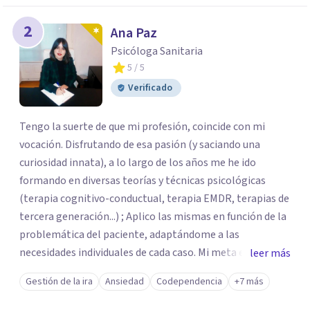
2
Ana Paz
Psicóloga Sanitaria
5
/ 5
Verificado
Tengo la suerte de que mi profesión, coincide con mi
vocación. Disfrutando de esa pasión (y saciando una
curiosidad innata), a lo largo de los años me he ido
formando en diversas teorías y técnicas psicológicas
(terapia cognitivo-conductual, terapia EMDR, terapias de
tercera generación...) ; Aplico las mismas en función de la
problemática del paciente, adaptándome a las
necesidades individuales de cada caso. Mi meta es que el
leer más
paciente adquiera las estrategias psicoemocionales que
Gestión de la ira
Ansiedad
Codependencia
+7 más
necesita para alcanzar su bienestar, interiorizando las
mismas y convirtiendo estas herramientas en un