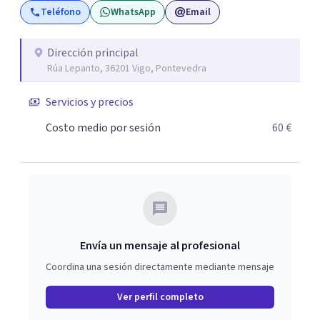
Teléfono
WhatsApp
Email
amortiguador ante diversos acontecimientos vitales
(presentes y futuros). Trabajo con el paciente como un
equipo: yo proporciono un entorno seguro donde
Dirección principal
Rúa Lepanto, 36201 Vigo, Pontevedra
expresarse y aprender (en base al conocimiento
científico), y el paciente se implica aportándome datos,
Servicios y precios
profundizando en sí mismo y realizando ejercicios
dirigidos a que la mejoría sea lo más intensa,
Costo medio por sesión
60 €
generalizada y rápida posible. Quiero ayudarte, ¿te
animas a que formemos un equipo?
Envía un mensaje al profesional
Coordina una sesión directamente mediante mensaje
Ver perfil completo