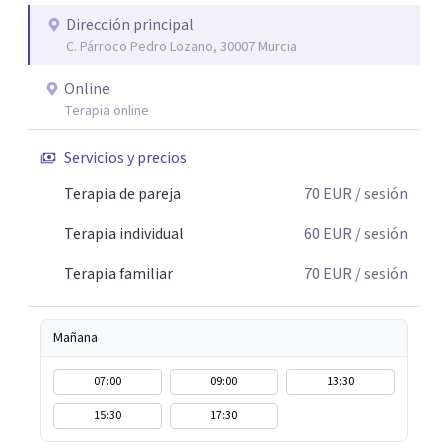
aquellas decisiones en tu vida que te puedan llevar a estar
Dirección principal
C. Párroco Pedro Lozano, 30007 Murcia
mejor con lo que piensas y con lo que haces.
Online
Terapia online
Servicios y precios
Terapia de pareja
70
EUR
/ sesión
Terapia individual
60
EUR
/ sesión
Terapia familiar
70
EUR
/ sesión
Mañana
07:00
09:00
13:30
15:30
17:30