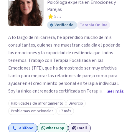
Psicóloga experta en Emociones y
Parejas
5
/ 5
Verificado
Terapia Online
A lo largo de mi carrera, he aprendido mucho de mis
consultantes, quienes me muestran cada día el poder de
las emociones y la capacidad de resiliencia que todos
tenemos. Trabajo con Terapia Focalizada en las
Emociones (TFE), que ha demostrado ser muy efectiva
tanto para mejorar las relaciones de pareja como para
ayudar en el crecimiento personal en terapia individual.
Soy la única entrenadora certificada en Terapia
leer más
Focalizada en las Emociones (TFE) en España, además de
Habilidades de afrontamiento
Divorcio
supervisora y terapeuta certificada. La TFE ha
Problemas emocionales
+7 más
demostrado una mejora significativa en las relaciones,
con un 70-75% de éxito y felicidad duradera. Este enfoque
Teléfono
WhatsApp
Email
también transforma la vida en terapia individual,