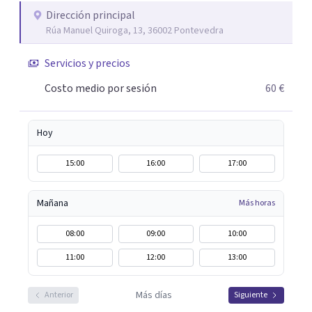
principio, espaciándolas a medida que se va resolviendo la
Dirección principal
Rúa Manuel Quiroga, 13, 36002 Pontevedra
dificultad. Me adapto a tus horarios, ya que trabajo en
horario de mañana y tarde. También tenemos posibilidad
Servicios y precios
de vernos online El coste de cada sesión es de 60 euros.
Costo medio por sesión
60 €
Hoy
15:00
16:00
17:00
Mañana
Más horas
08:00
09:00
10:00
11:00
12:00
13:00
Más días
Anterior
Siguiente