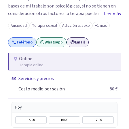
bases de mi trabajo son psicológicas, si no se tienen en
consideración otros factores la terapia puede no
leer más
funcionar al tener una visión demasiado simplista,
Ansiedad
Terapia sexual
Adicción al sexo
+1 más
excluyendo de antemano otros factores que pueden
influir. Mi intención es ayudar para conseguir una mejora
Teléfono
WhatsApp
Email
global de tu sexualidad, considerando cada caso como
algo particular e intentando adaptarme a tu situación
personal concreta. En especial mi ámbito de trabajo es la
Online
Terapia online
disfunción eréctil, la eyaculación precoz y la falta de
deseo tanto en mujeres como en hombres. La sexualidad
Servicios y precios
es de enorme importancia tanto para el bienestar físico y
mental como a nivel personal para una buena
Costo medio por sesión
80 €
autoestima y una relación saludable de pareja.
Hoy
15:00
16:00
17:00