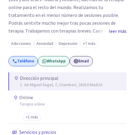
online para el resto del mundo. Realizamos tu
tratamiento en el menor número de sesiones posible.
Podrás sentirte mucho mejor tras pocas sesiones de
terapia. Trabajamos con terapias breves. Cada sesión de
leer más
terapia te resultará de utilidad y te ayudará a conseguir
Adicciones
Ansiedad
Depresión
+7 más
tus objetivos. Entre nuestras especialidades destaca la
terapia de pareja y sexual, así como el tratamiento de
Teléfono
WhatsApp
Email
problemas emocionales, obsesiones, ansiedad , estrés,
duelos, insomnio y depresión, entre otros. Contamos
además con un servicio de hipnosis regresiva para el
Dirección principal
C. de Miguel Ángel, 7, Chamberí, 28010 Madrid
trabajo de "Terapia del Alma".
Online
Terapia online
+1 más
Servicios y precios