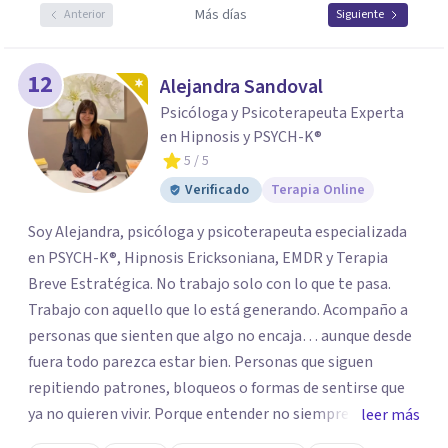
Más días
Anterior
Siguiente
12
Alejandra Sandoval
Psicóloga y Psicoterapeuta Experta
en Hipnosis y PSYCH-K®
5
/ 5
Verificado
Terapia Online
Soy Alejandra, psicóloga y psicoterapeuta especializada
en PSYCH-K®, Hipnosis Ericksoniana, EMDR y Terapia
Breve Estratégica. No trabajo solo con lo que te pasa.
Trabajo con aquello que lo está generando. Acompaño a
personas que sienten que algo no encaja… aunque desde
fuera todo parezca estar bien. Personas que siguen
repitiendo patrones, bloqueos o formas de sentirse que
ya no quieren vivir. Porque entender no siempre
leer más
transforma. Mi enfoque va más allá de la conversación.