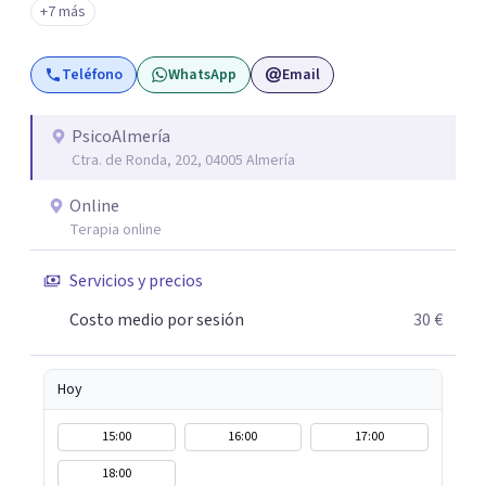
+7 más
que consigas el bienestar y equilibrio que buscas, siendo
consciente de que cada persona es diferente y por ello
Teléfono
WhatsApp
Email
inicialmente realizaremos una adecuada evaluación para
conseguir un tratamiento individualizado y
personalizado. Utilizo diferentes técnicas psicológicas
PsicoAlmería
Ctra. de Ronda, 202, 04005 Almería
aunque mi especialidad es la hipnosis clínica, como
técnica útil en las terapias psicológicas aumentando su
Online
eficacia, reduciendo el tiempo de tratamiento y
Terapia online
consiguiendo cambios positivos desde la primera sesión.
¿Tienes dudas de cómo enfocaré tu problema o situación?
Servicios y precios
Contáctame y te informaré con mucho gusto. Es el
Costo medio por sesión
30 €
momento de dar el paso a una nueva etapa en tu vida.
Hoy
15:00
16:00
17:00
18:00