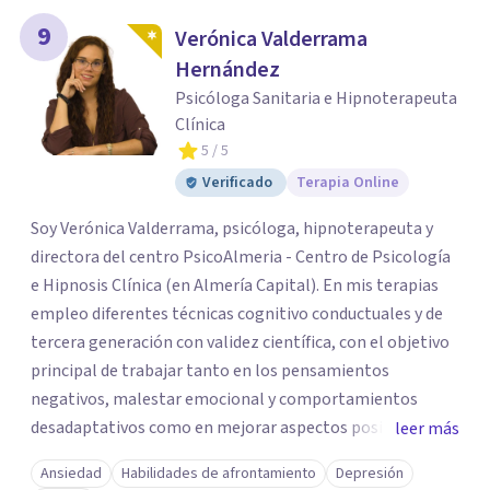
9
Verónica Valderrama
Hernández
Psicóloga Sanitaria e Hipnoterapeuta
Clínica
5
/ 5
Verificado
Terapia Online
Soy Verónica Valderrama, psicóloga, hipnoterapeuta y
directora del centro PsicoAlmeria - Centro de Psicología
e Hipnosis Clínica (en Almería Capital). En mis terapias
empleo diferentes técnicas cognitivo conductuales y de
tercera generación con validez científica, con el objetivo
principal de trabajar tanto en los pensamientos
negativos, malestar emocional y comportamientos
desadaptativos como en mejorar aspectos positivos,
leer más
habilidades y desarrollo personal. ¡Tus objetivos son los
Ansiedad
Habilidades de afrontamiento
Depresión
míos y juntos los alcanzaremos!. Mi objetivo principal es