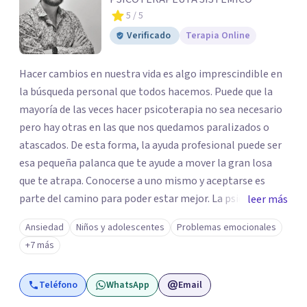
5
/ 5
Verificado
Terapia Online
Hacer cambios en nuestra vida es algo imprescindible en
la búsqueda personal que todos hacemos. Puede que la
mayoría de las veces hacer psicoterapia no sea necesario
pero hay otras en las que nos quedamos paralizados o
atascados. De esta forma, la ayuda profesional puede ser
esa pequeña palanca que te ayude a mover la gran losa
que te atrapa. Conocerse a uno mismo y aceptarse es
parte del camino para poder estar mejor. La psicoterapia
leer más
es una forma de colaboración en donde diálogo, además
Ansiedad
Niños y adolescentes
Problemas emocionales
de la confianza y el apoyo, es el camino para poder
+7 más
identificar qué es lo que sucede, qué sentido tiene y cuales
son los pasos para el cambio. Además, creo que los
Teléfono
WhatsApp
Email
verdaderos cambios tienen que partir de uno mismo y mi
idea es poder acompañarte para que puedas tomar