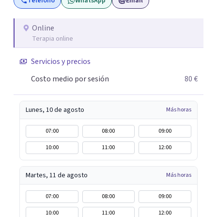
Teléfono
WhatsApp
Email
global de tu sexualidad, considerando cada caso como
algo particular e intentando adaptarme a tu situación
personal concreta. En especial mi ámbito de trabajo es la
Online
Terapia online
disfunción eréctil, la eyaculación precoz y la falta de
deseo tanto en mujeres como en hombres. La sexualidad
Servicios y precios
es de enorme importancia tanto para el bienestar físico y
mental como a nivel personal para una buena
Costo medio por sesión
80 €
autoestima y una relación saludable de pareja.
Lunes, 10 de agosto
Más horas
07:00
08:00
09:00
10:00
11:00
12:00
Martes, 11 de agosto
Más horas
07:00
08:00
09:00
10:00
11:00
12:00