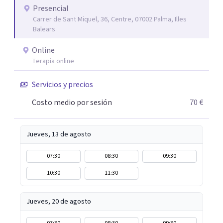
conozco de primera mano tras haber vivido fuera de
Presencial
Carrer de Sant Miquel, 36, Centre, 07002 Palma, Illes
España durante años. Además, soy madre, lo que me ha
Balears
dado una sensibilidad especial para comprender las
exigencias emocionales de la vida cotidiana y la necesidad
Online
de cuidarse sin culpa. En sesión encontrarás un espacio
Terapia online
seguro donde sentirte escuchado/a, comprendido/a y
Servicios y precios
acompañado/a, a tu ritmo, con herramientas prácticas
que te ayuden a generar cambios reales y sostenibles en
Costo medio por sesión
70 €
tu bienestar emocional.
Jueves, 13 de agosto
07:30
08:30
09:30
10:30
11:30
Jueves, 20 de agosto