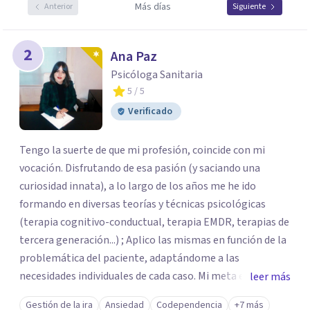
Más días
Anterior
Siguiente
2
Ana Paz
Psicóloga Sanitaria
5
/ 5
Verificado
Tengo la suerte de que mi profesión, coincide con mi
vocación. Disfrutando de esa pasión (y saciando una
curiosidad innata), a lo largo de los años me he ido
formando en diversas teorías y técnicas psicológicas
(terapia cognitivo-conductual, terapia EMDR, terapias de
tercera generación...) ; Aplico las mismas en función de la
problemática del paciente, adaptándome a las
necesidades individuales de cada caso. Mi meta es que el
leer más
paciente adquiera las estrategias psicoemocionales que
Gestión de la ira
Ansiedad
Codependencia
+7 más