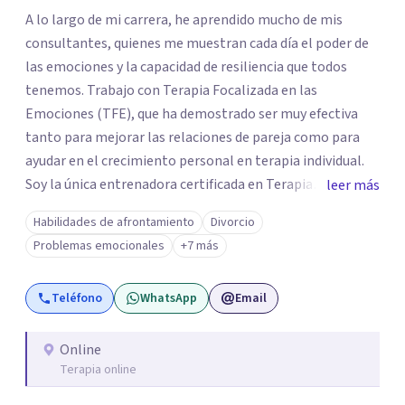
A lo largo de mi carrera, he aprendido mucho de mis
consultantes, quienes me muestran cada día el poder de
las emociones y la capacidad de resiliencia que todos
tenemos. Trabajo con Terapia Focalizada en las
Emociones (TFE), que ha demostrado ser muy efectiva
tanto para mejorar las relaciones de pareja como para
ayudar en el crecimiento personal en terapia individual.
Soy la única entrenadora certificada en Terapia
leer más
Focalizada en las Emociones (TFE) en España, además de
Habilidades de afrontamiento
Divorcio
supervisora y terapeuta certificada. La TFE ha
Problemas emocionales
+7 más
demostrado una mejora significativa en las relaciones,
con un 70-75% de éxito y felicidad duradera. Este enfoque
Teléfono
WhatsApp
Email
también transforma la vida en terapia individual,
ofreciendo nuevas herramientas para el bienestar
emocional. Desde que me gradué en Psicología en 2002,
Online
Terapia online
siempre he estado en constante aprendizaje y
crecimiento. He complementado mi formación con un