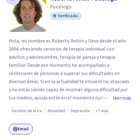
los profesionales que más se ajustan a tus
Psicólogo
necesidades.
Verificado
Responder cuestionario
Hola, mi nombre es Roberto Antón y llevo desde el año
2004 ofreciendo servicios de terapia individual con
adultos y adolescentes, terapia de pareja y terapia
familiar. Desde ese momento he acompañado a
centenares de personas a superar sus dificultades en
diversas áreas. Si en la actualidad te encuentras atascado
y no estás siendo capaz de resolver alguna dificultad por
tus medios, quizás estés en el momento óptimo para
leer más
pedir ayuda. Mi compromiso es acompañarte, durante el
Gestión de la ira
Ansiedad
Depresión
+7 más
menor número de sesiones posible, a superar tus
dificultades, ofreciéndote sugerencias e ideas de cambio
Email
que puedan tener impacto. Las sesiones tienen una
duración de una hora, y suelo citar cada dos semanas al