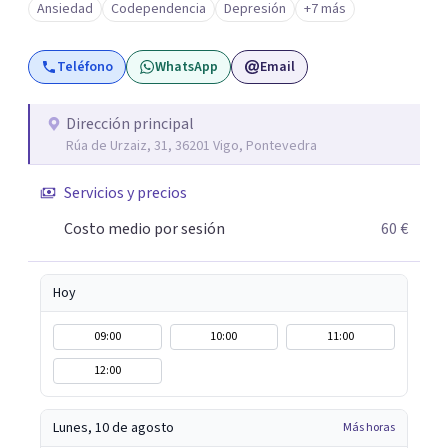
Ansiedad
Codependencia
Depresión
+7 más
hora de trabajar con un amplio espectro de pacientes y
patologías.
Teléfono
WhatsApp
Email
Dirección principal
Rúa de Urzaiz, 31, 36201 Vigo, Pontevedra
Servicios y precios
Costo medio por sesión
60 €
Hoy
09:00
10:00
11:00
12:00
Lunes, 10 de agosto
Más horas