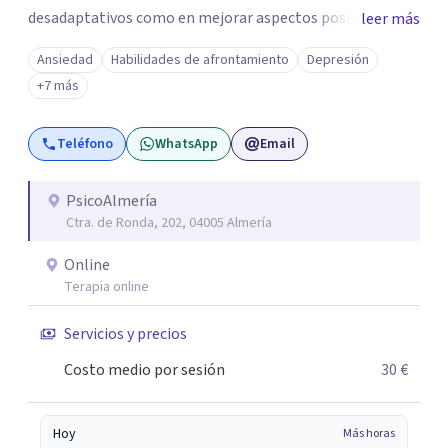
desadaptativos como en mejorar aspectos positivos,
leer más
habilidades y desarrollo personal. ¡Tus objetivos son los
Ansiedad
Habilidades de afrontamiento
Depresión
míos y juntos los alcanzaremos!. Mi objetivo principal es
+7 más
que consigas el bienestar y equilibrio que buscas, siendo
consciente de que cada persona es diferente y por ello
Teléfono
WhatsApp
Email
inicialmente realizaremos una adecuada evaluación para
conseguir un tratamiento individualizado y
personalizado. Utilizo diferentes técnicas psicológicas
PsicoAlmería
Ctra. de Ronda, 202, 04005 Almería
aunque mi especialidad es la hipnosis clínica, como
técnica útil en las terapias psicológicas aumentando su
Online
eficacia, reduciendo el tiempo de tratamiento y
Terapia online
consiguiendo cambios positivos desde la primera sesión.
¿Tienes dudas de cómo enfocaré tu problema o situación?
Servicios y precios
Contáctame y te informaré con mucho gusto. Es el
Costo medio por sesión
30 €
momento de dar el paso a una nueva etapa en tu vida.
Hoy
Más horas