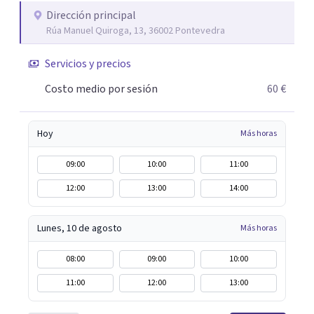
principio, espaciándolas a medida que se va resolviendo la
Dirección principal
Rúa Manuel Quiroga, 13, 36002 Pontevedra
dificultad. Me adapto a tus horarios, ya que trabajo en
horario de mañana y tarde. También tenemos posibilidad
Servicios y precios
de vernos online El coste de cada sesión es de 60 euros.
Costo medio por sesión
60 €
Hoy
Más horas
09:00
10:00
11:00
12:00
13:00
14:00
Lunes, 10 de agosto
Más horas
08:00
09:00
10:00
11:00
12:00
13:00