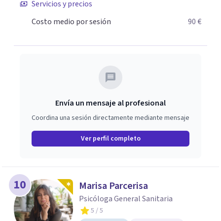
Servicios y precios
Máster en Terapia Cognitivo-Conductual y otro en
Psicodrama, profundizando en la mente humana y las
Costo medio por sesión
90 €
dinámicas que guían nuestras relaciones. Mi objetivo es
ofrecerte un espacio de confianza donde podamos
trabajar en mejorar tu bienestar emocional y tus
relaciones. Estoy aquí para acompañarte en ese proceso.
Envía un mensaje al profesional
Coordina una sesión directamente mediante mensaje
Ver perfil completo
10
Marisa Parcerisa
Psicóloga General Sanitaria
5
/ 5