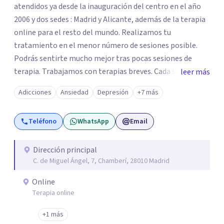
atendidos ya desde la inauguración del centro en el año
2006 y dos sedes : Madrid y Alicante, además de la terapia
online para el resto del mundo. Realizamos tu
tratamiento en el menor número de sesiones posible.
Podrás sentirte mucho mejor tras pocas sesiones de
terapia. Trabajamos con terapias breves. Cada sesión de
leer más
terapia te resultará de utilidad y te ayudará a conseguir
Adicciones
Ansiedad
Depresión
+7 más
tus objetivos. Entre nuestras especialidades destaca la
terapia de pareja y sexual, así como el tratamiento de
Teléfono
WhatsApp
Email
problemas emocionales, obsesiones, ansiedad , estrés,
duelos, insomnio y depresión, entre otros. Contamos
además con un servicio de hipnosis regresiva para el
Dirección principal
C. de Miguel Ángel, 7, Chamberí, 28010 Madrid
trabajo de "Terapia del Alma".
Online
Terapia online
+1 más