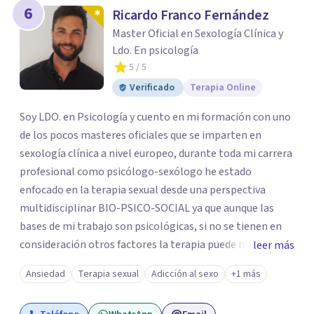
6
Ricardo Franco Fernández
Master Oficial en Sexología Clínica y
Ldo. En psicología
5
/ 5
Verificado
Terapia Online
Soy LDO. en Psicología y cuento en mi formación con uno
de los pocos masteres oficiales que se imparten en
sexología clínica a nivel europeo, durante toda mi carrera
profesional como psicólogo-sexólogo he estado
enfocado en la terapia sexual desde una perspectiva
multidisciplinar BIO-PSICO-SOCIAL ya que aunque las
bases de mi trabajo son psicológicas, si no se tienen en
consideración otros factores la terapia puede no
leer más
funcionar al tener una visión demasiado simplista,
Ansiedad
Terapia sexual
Adicción al sexo
+1 más
excluyendo de antemano otros factores que pueden
influir. Mi intención es ayudar para conseguir una mejora