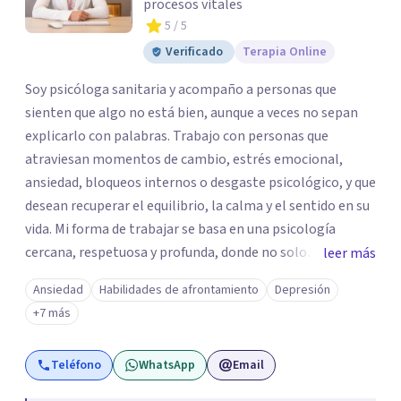
procesos vitales
5
/ 5
Verificado
Terapia Online
Soy psicóloga sanitaria y acompaño a personas que
sienten que algo no está bien, aunque a veces no sepan
explicarlo con palabras. Trabajo con personas que
atraviesan momentos de cambio, estrés emocional,
ansiedad, bloqueos internos o desgaste psicológico, y que
desean recuperar el equilibrio, la calma y el sentido en su
vida. Mi forma de trabajar se basa en una psicología
cercana, respetuosa y profunda, donde no solo
leer más
atendemos los síntomas, sino también lo que los
Ansiedad
Habilidades de afrontamiento
Depresión
provoca. Integro la psicología positiva y la terapia
+7 más
cognitivo-conductual con una mirada más amplia,
teniendo en cuenta la mente, el cuerpo y la emoción.
Teléfono
WhatsApp
Email
Tengo una amplia experiencia acompañando a personas
en contextos de adaptación y cambio vital, algo que