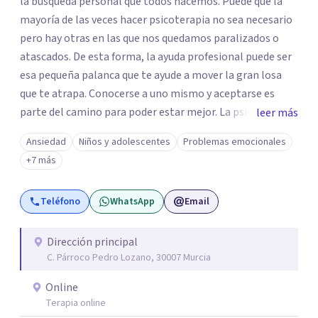
la búsqueda personal que todos hacemos. Puede que la
mayoría de las veces hacer psicoterapia no sea necesario
pero hay otras en las que nos quedamos paralizados o
atascados. De esta forma, la ayuda profesional puede ser
esa pequeña palanca que te ayude a mover la gran losa
que te atrapa. Conocerse a uno mismo y aceptarse es
parte del camino para poder estar mejor. La psicoterapia
leer más
es una forma de colaboración en donde diálogo, además
Ansiedad
Niños y adolescentes
Problemas emocionales
de la confianza y el apoyo, es el camino para poder
+7 más
identificar qué es lo que sucede, qué sentido tiene y cuales
son los pasos para el cambio. Además, creo que los
Teléfono
WhatsApp
Email
verdaderos cambios tienen que partir de uno mismo y mi
idea es poder acompañarte para que puedas tomar
aquellas decisiones en tu vida que te puedan llevar a estar
Dirección principal
C. Párroco Pedro Lozano, 30007 Murcia
mejor con lo que piensas y con lo que haces.
Online
Terapia online