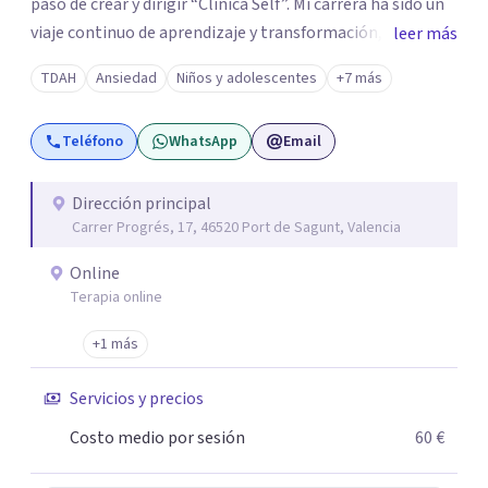
paso de crear y dirigir “Clínica Self”. Mi carrera ha sido un
viaje continuo de aprendizaje y transformación,
leer más
moldeado por másters, especializaciones y experiencias
TDAH
Ansiedad
Niños y adolescentes
+7 más
que han reafirmado mi verdadera vocación: acompañar a
familias y adolescentes en sus momentos más cruciales,
Teléfono
WhatsApp
Email
guiándolos hacia relaciones más saludables y un
desarrollo personal integral.
Dirección principal
Carrer Progrés, 17, 46520 Port de Sagunt, Valencia
Online
Terapia online
+1 más
Servicios y precios
Costo medio por sesión
60 €