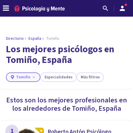
Directorio
España
Tomiño
Los mejores psicólogos en
Tomiño, España
Tomiño
Especialidades
Más filtros
Estos son los mejores profesionales en
los alrededores de
Tomiño
,
España
ENCONTRAR MI TERAPEUTA
¿Necesitas ayuda para encontrar el
psicólogo adecuado?
Responde a unas breves preguntas y te ofreceremos
1
Roberto Antón Psicólogo