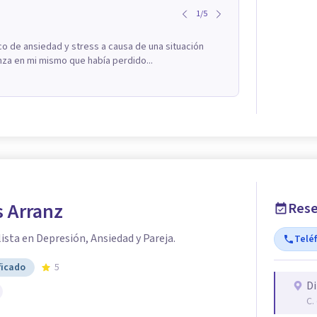
1
/
5
co de ansiedad y stress a causa de una situación
nza en mi mismo que había perdido...
s Arranz
Rese
ista en Depresión, Ansiedad y Pareja.
Telé
ficado
5
Di
C.