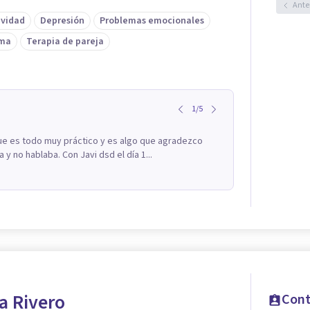
Ante
ividad
Depresión
Problemas emocionales
ima
Terapia de pareja
1
/
5
ue es todo muy práctico y es algo que agradezco
 no hablaba. Con Javi dsd el día 1...
na Rivero
Cont