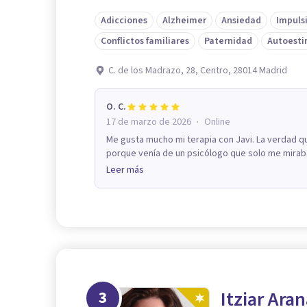
Adicciones
Alzheimer
Ansiedad
Impuls
Conflictos familiares
Paternidad
Autoest
C. de los Madrazo, 28, Centro, 28014 Madrid
O. C.
·
17 de marzo de 2026
Online
Me gusta mucho mi terapia con Javi. La verdad q
porque venía de un psicólogo que solo me miraba y
Leer más
3
Itziar Ara