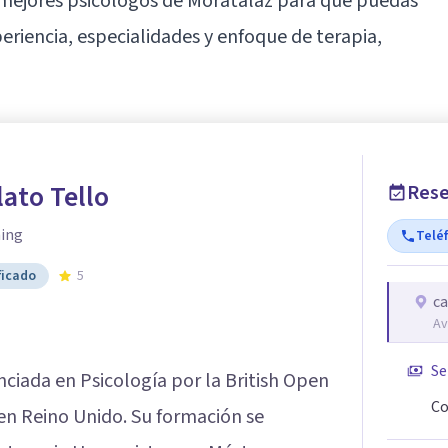
os mejores psicólogos de Moratalaz para que puedas
eriencia, especialidades y enfoque de terapia,
lato Tello
Rese
hing
Telé
ficado
5
ca
Av
Se
nciada en Psicología por la British Open
Co
 en Reino Unido. Su formación se