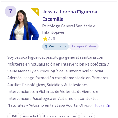
7
Jessica Lorena Figueroa
Escamilla
Psicóloga General Sanitaria e
Infantojuvenil
5
/ 5
Verificado
Terapia Online
Soy Jessica Figueroa, psicología general sanitaria con
másteres en Actualización en Intervención Psicológica y
Salud Mental y en Psicología de la Intervención Social.
Además, tengo formación complementaria en Primeros
Auxilios Psicológicos, Suicidio y Autolesiones,
Intervención con Victimas de Violencia de Género e
Intervención Psicológica en Autismo en Contextos
Naturales y Autismo en la Etapa Adulta. Ofrezco un lugar
leer más
seguro y cómodo que ayuda a las personas a fomentar el
TDAH
Ansiedad
Niños y adolescentes
+7 más