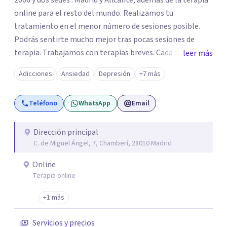
2006 y dos sedes : Madrid y Alicante, además de la terapia
online para el resto del mundo. Realizamos tu
tratamiento en el menor número de sesiones posible.
Podrás sentirte mucho mejor tras pocas sesiones de
terapia. Trabajamos con terapias breves. Cada sesión de
leer más
terapia te resultará de utilidad y te ayudará a conseguir
Adicciones
Ansiedad
Depresión
+7 más
tus objetivos. Entre nuestras especialidades destaca la
terapia de pareja y sexual, así como el tratamiento de
Teléfono
WhatsApp
Email
problemas emocionales, obsesiones, ansiedad , estrés,
duelos, insomnio y depresión, entre otros. Contamos
además con un servicio de hipnosis regresiva para el
Dirección principal
C. de Miguel Ángel, 7, Chamberí, 28010 Madrid
trabajo de "Terapia del Alma".
Online
Terapia online
+1 más
Servicios y precios