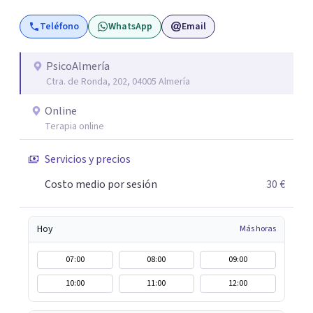
consciente de que cada persona es diferente y por ello
Teléfono
WhatsApp
Email
inicialmente realizaremos una adecuada evaluación para
conseguir un tratamiento individualizado y
personalizado. Utilizo diferentes técnicas psicológicas
PsicoAlmería
Ctra. de Ronda, 202, 04005 Almería
aunque mi especialidad es la hipnosis clínica, como
técnica útil en las terapias psicológicas aumentando su
Online
eficacia, reduciendo el tiempo de tratamiento y
Terapia online
consiguiendo cambios positivos desde la primera sesión.
¿Tienes dudas de cómo enfocaré tu problema o situación?
Servicios y precios
Contáctame y te informaré con mucho gusto. Es el
Costo medio por sesión
30 €
momento de dar el paso a una nueva etapa en tu vida.
Hoy
Más horas
07:00
08:00
09:00
10:00
11:00
12:00