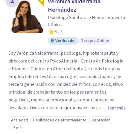
2
Verónica Valderrama
Hernández
Psicóloga Sanitaria e Hipnoterapeuta
Clínica
5
/ 5
Verificado
Terapia Online
Soy Verónica Valderrama, psicóloga, hipnoterapeuta y
directora del centro PsicoAlmeria - Centro de Psicología
e Hipnosis Clínica (en Almería Capital). En mis terapias
empleo diferentes técnicas cognitivo conductuales y de
tercera generación con validez científica, con el objetivo
principal de trabajar tanto en los pensamientos
negativos, malestar emocional y comportamientos
desadaptativos como en mejorar aspectos positivos,
leer más
habilidades y desarrollo personal. ¡Tus objetivos son los
Ansiedad
Habilidades de afrontamiento
Depresión
míos y juntos los alcanzaremos!. Mi objetivo principal es
+7 más
que consigas el bienestar y equilibrio que buscas, siendo