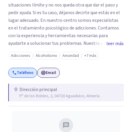
situaciones límite y no nos queda otra que dar el paso y
pedir ayuda. Si es tu caso, déjanos decirte que estás en el
lugar adecuado. En nuestro centro somos especialistas
en el tratamiento psicológico de adicciones. Contamos
con la experiencia y herramientas necesarias para
ayudarte a solucionar tus problemas. Nuestra atención es
leer más
individualizada y personalizada a las circunstancias de
Adicciones
Alcoholismo
Ansiedad
+7 más
cada cliente por eso, en PsicoIndalo disponemos de un
modelo integrador del que se han beneficiado muchas
Teléfono
Email
familias a lo largo de todos estos años.
Dirección principal
P.º de los Robles, 2, 04720 Aguadulce, Almería