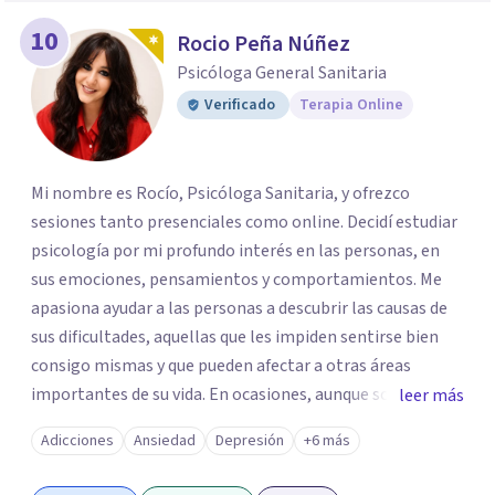
10
Rocio Peña Núñez
Psicóloga General Sanitaria
Verificado
Terapia Online
Mi nombre es Rocío, Psicóloga Sanitaria, y ofrezco
sesiones tanto presenciales como online. Decidí estudiar
psicología por mi profundo interés en las personas, en
sus emociones, pensamientos y comportamientos. Me
apasiona ayudar a las personas a descubrir las causas de
sus dificultades, aquellas que les impiden sentirse bien
consigo mismas y que pueden afectar a otras áreas
importantes de su vida. En ocasiones, aunque somos
leer más
conscientes de que algo no está funcionando, no
Adicciones
Ansiedad
Depresión
+6 más
sabemos cómo resolverlo, y ahí es donde intervengo para
acompañar en ese proceso. Soy titulada con un Máster en