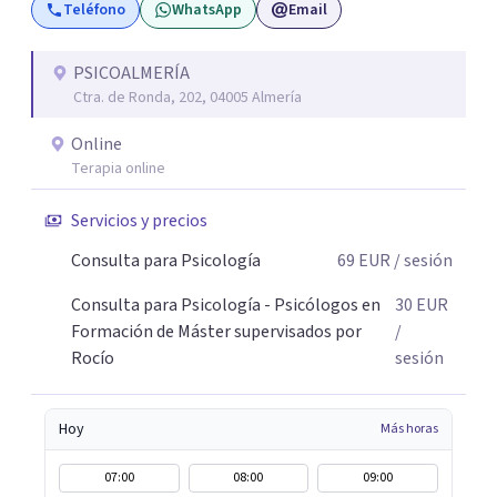
Teléfono
WhatsApp
Email
Psicología General Sanitaria y experta en terapias de
Tercera Generación, enfocándome en el tratamiento de
creencias y pensamientos limitantes, ansiedad, estrés,
PSICOALMERÍA
Ctra. de Ronda, 202, 04005 Almería
desmotivación, tristeza o depresión, además de miedos,
obsesiones, problemas de autoestima, inseguridad,
Online
enfado patológico, insomnio y dificultades en habilidades
Terapia online
sociales, entre otros.
Servicios y precios
Consulta para Psicología
69
EUR
/ sesión
Consulta para Psicología - Psicólogos en
30
EUR
Formación de Máster supervisados por
/
Rocío
sesión
Hoy
Más horas
07:00
08:00
09:00