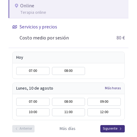
personal concreta. En especial mi ámbito de trabajo es la
Online
Terapia online
disfunción eréctil, la eyaculación precoz y la falta de
deseo tanto en mujeres como en hombres. La sexualidad
Servicios y precios
es de enorme importancia tanto para el bienestar físico y
mental como a nivel personal para una buena
Costo medio por sesión
80 €
autoestima y una relación saludable de pareja.
Hoy
07:00
08:00
Lunes, 10 de agosto
Más horas
07:00
08:00
09:00
10:00
11:00
12:00
Más días
Anterior
Siguiente