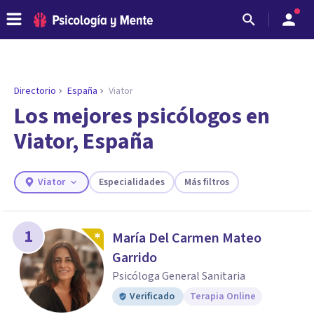
Directorio
España
Viator
Los mejores psicólogos en
Viator, España
Viator
Especialidades
Más filtros
1
María Del Carmen Mateo
ENCONTRAR MI TERAPEUTA
Garrido
¿Necesitas ayuda para encontrar el
Psicóloga General Sanitaria
psicólogo adecuado?
Verificado
Terapia Online
Responde a unas breves preguntas y te ofreceremos