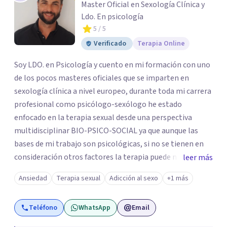
Master Oficial en Sexología Clínica y
Ldo. En psicología
5
/ 5
Verificado
Terapia Online
Soy LDO. en Psicología y cuento en mi formación con uno
de los pocos masteres oficiales que se imparten en
sexología clínica a nivel europeo, durante toda mi carrera
profesional como psicólogo-sexólogo he estado
enfocado en la terapia sexual desde una perspectiva
multidisciplinar BIO-PSICO-SOCIAL ya que aunque las
bases de mi trabajo son psicológicas, si no se tienen en
consideración otros factores la terapia puede no
leer más
funcionar al tener una visión demasiado simplista,
Ansiedad
Terapia sexual
Adicción al sexo
+1 más
excluyendo de antemano otros factores que pueden
influir. Mi intención es ayudar para conseguir una mejora
Teléfono
WhatsApp
Email
global de tu sexualidad, considerando cada caso como
algo particular e intentando adaptarme a tu situación