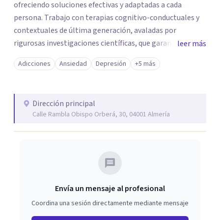
ofreciendo soluciones efectivas y adaptadas a cada
persona. Trabajo con terapias cognitivo-conductuales y
contextuales de última generación, avaladas por
rigurosas investigaciones científicas, que garantizan
leer más
resultados en un tiempo reducido. Mi enfoque combina
Adicciones
Ansiedad
Depresión
+5 más
diversas técnicas que priorizan un trato humano, cercano
y respetuoso, porque sé que cada persona es única. Me
mantengo en continua formación para brindarte un
Dirección principal
tratamiento psicológico personalizado, adaptado a tus
Calle Rambla Obispo Orberá, 30, 04001 Almería
necesidades y objetivos. Te ofrezco una atención
completa, rigurosa y eficaz, acompañándote en cada
paso hacia tu bienestar. No esperes más para mejorar tu
calidad de vida. Ponte en contacto conmigo y comienza
tu proceso de cambio hoy mismo.
Envía un mensaje al profesional
Coordina una sesión directamente mediante mensaje