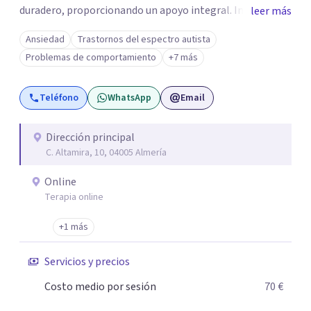
duradero, proporcionando un apoyo integral. Incluso en
leer más
los trastornos más graves. Cultivan la confianza y
Ansiedad
Trastornos del espectro autista
habilidades emocionales en los jóvenes, sentando las
Problemas de comportamiento
+7 más
bases para un futuro emocionalmente saludable.
Teléfono
WhatsApp
Email
Dirección principal
C. Altamira, 10, 04005 Almería
Online
Terapia online
+1 más
Servicios y precios
Costo medio por sesión
70 €