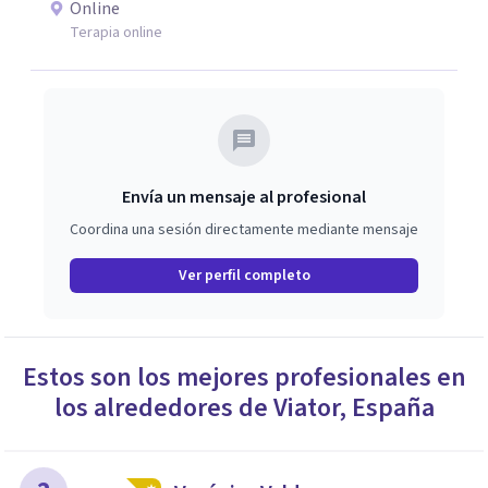
Online
terapia tambien es un proceso para sanar, entenderte y
Terapia online
aprender a vivir con más equilibrio y bienestar. Si estás
pasando por un momento complicado o sientes que
necesitas apoyo profesional, estaré encantada de
ayudarte.
Envía un mensaje al profesional
Coordina una sesión directamente mediante mensaje
Ver perfil completo
Estos son los mejores profesionales en
los alrededores de
Viator
,
España