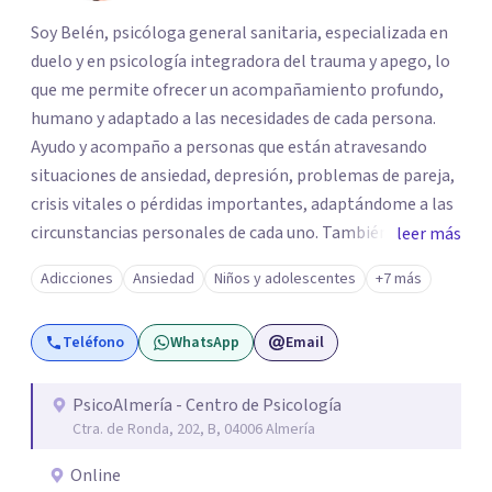
Soy Belén, psicóloga general sanitaria, especializada en
duelo y en psicología integradora del trauma y apego, lo
que me permite ofrecer un acompañamiento profundo,
humano y adaptado a las necesidades de cada persona.
Ayudo y acompaño a personas que están atravesando
situaciones de ansiedad, depresión, problemas de pareja,
crisis vitales o pérdidas importantes, adaptándome a las
circunstancias personales de cada uno. También trabajo
leer más
con quienes no saben exactamente qué les pasa, pero
Adicciones
Ansiedad
Niños y adolescentes
+7 más
sienten que algo no va bien y quieren comprenderse
mejor. Desde la adolescencia tuve claro que quería
Teléfono
WhatsApp
Email
dedicarme a algo que me permitiera ayudar y estar cerca
de las personas. Estudié Psicología porque quería ofrecer
acompañamiento desde un lugar seguro, con respeto,
PsicoAlmería - Centro de Psicología
Ctra. de Ronda, 202, B, 04006 Almería
escucha y herramientas que realmente ayuden. A día de
hoy, esa elección sigue dándole sentido a mi trabajo
Online
como psicóloga. Si quieres que te acompañe en este