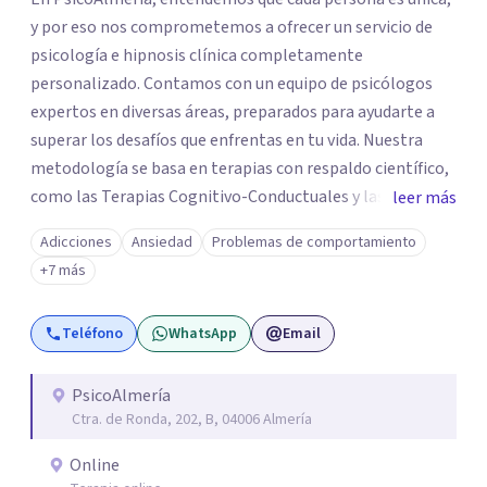
y por eso nos comprometemos a ofrecer un servicio de
psicología e hipnosis clínica completamente
personalizado. Contamos con un equipo de psicólogos
expertos en diversas áreas, preparados para ayudarte a
superar los desafíos que enfrentas en tu vida. Nuestra
metodología se basa en terapias con respaldo científico,
como las Terapias Cognitivo-Conductuales y las Terapias
leer más
de Tercera Generación, diseñadas para ayudarte a
Adicciones
Ansiedad
Problemas de comportamiento
transformar pensamientos y comportamientos que
+7 más
afectan tu bienestar. Sabemos lo difícil que puede ser dar
el primer paso, pero estamos aquí para caminar a tu lado.
Teléfono
WhatsApp
Email
En PsicoAlmeria, tus objetivos serán los nuestros.
¿Tienes dudas o te preocupa cómo enfocaremos tu
situación? Escríbenos o llámanos; estaremos encantados
PsicoAlmería
Ctra. de Ronda, 202, B, 04006 Almería
de escucharte y ofrecerte toda la información que
necesites. No importa dónde estés, nuestras sesiones
Online
son tanto presenciales como online, adaptándonos a ti.