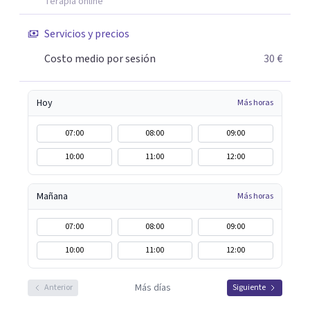
Terapia online
Ha llegado el momento de priorizar tu bienestar y dar el
paso hacia una nueva etapa en tu vida. ¡Contáctanos hoy y
Servicios y precios
empieza tu camino hacia el cambio que mereces!
Costo medio por sesión
30 €
Hoy
Más horas
07:00
08:00
09:00
10:00
11:00
12:00
Mañana
Más horas
07:00
08:00
09:00
10:00
11:00
12:00
Más días
Anterior
Siguiente