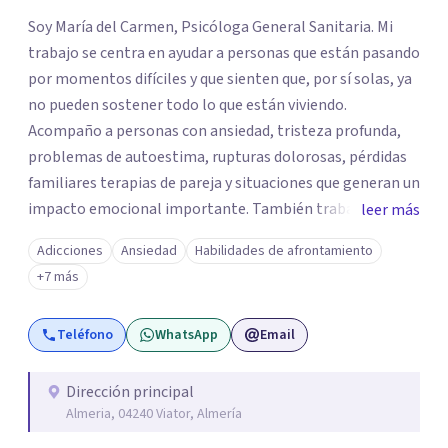
los profesionales que más se ajustan a tus
Soy María del Carmen, Psicóloga General Sanitaria. Mi
necesidades.
trabajo se centra en ayudar a personas que están pasando
Responder cuestionario
por momentos difíciles y que sienten que, por sí solas, ya
no pueden sostener todo lo que están viviendo.
Acompaño a personas con ansiedad, tristeza profunda,
problemas de autoestima, rupturas dolorosas, pérdidas
familiares terapias de pareja y situaciones que generan un
impacto emocional importante. También trabajo con
leer más
niños y adolescentes que presentan miedos, dificultades
Adicciones
Ansiedad
Habilidades de afrontamiento
escolares o cambios de comportamiento, así como con
+7 más
padres que necesitan orientación para comprender y
apoyar mejor a sus hijos. Mi enfoque es cercano,
Teléfono
WhatsApp
Email
respetuoso y práctico, en consulta trabajamos para
comprender qué está ocurriendo, aliviar el malestar y
construir herramientas adaptadas a ti. Mi objetivo es que
Dirección principal
Almeria, 04240 Viator, Almería
te sientas escuchado, acompañado y seguro para
expresar lo que te preocupa sin miedo a ser juzgado. La