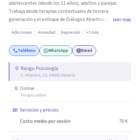
adolescentes (desde los 11 años), adultos y parejas.
Trabaja desde terapias contextuales de tercera
generación y el enfoque de Diálogos Abiertos, un modelo
leer más
terapéutico con amplia trayectoria internacional.
Adicciones
Ansiedad
Depresión
+7 más
Destaca por crear un vínculo terapéutico cercano y eficaz,
utilizando herramientas prácticas y metáforas que
Teléfono
WhatsApp
Email
facilitan la comprensión y el cambio. Sus procesos
terapéuticos suelen ser eficientes y focalizados,
adaptados a las necesidades de cada persona y orientados
Rango Psicología
C. Altamira, 10, 04005 Almería
a generar mejoras reales en el menor número de sesiones
posible.
Online
Terapia online
Servicios y precios
Costo medio por sesión
70 €