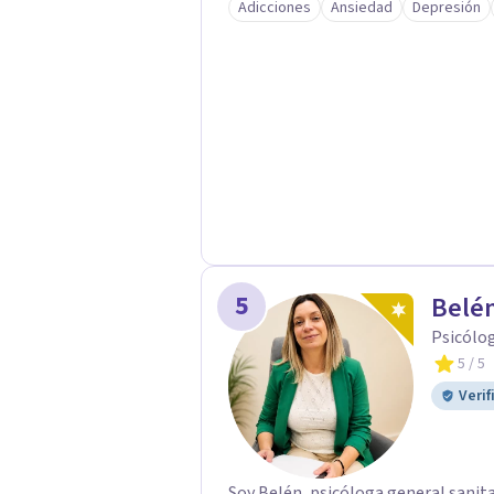
Adicciones
Ansiedad
Depresión
prácticas y metáforas que facilitan
terapéuticos suelen ser eficientes 
cada persona y orientados a gener
sesiones posible.
5
Belé
Psicólog
5
/ 5
Verif
Soy Belén, psicóloga general sanita