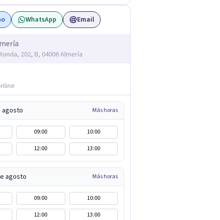
no
WhatsApp
Email
lmería
 Ronda, 202, B, 04006 Almería
nline
e agosto
Más horas
09:00
10:00
12:00
13:00
de agosto
Más horas
09:00
10:00
12:00
13:00