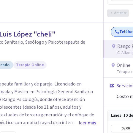
rigor profesional, siempre desde una relación
. Creo profundamente en la capacidad de las
Anterior
 y estaré encantada de guiarte y acompañarte
Teléfo
Luis López "cheli"
o Sanitario, Sexólogo y Psicoterapeuta de
Rango P
C. Altami
icado
Terapia Online
Online
Terapia o
apeuta familiar y de pareja. Licenciado en
Servicio
anada y Máster en Psicología General Sanitaria
Costo m
ge Rango Psicología, donde ofrece atención
olescentes (desde los 11 años), adultos y
textuales de tercera generación y el enfoque de
Lunes, 10 d
éutico con amplia trayectoria internacional.
leer más
08:00
utico cercano y eficaz, utilizando herramientas