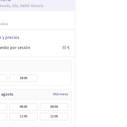
 Ronda, 202, 04005 Almería
nline
s y precios
edio por sesión
30 €
18:00
e agosto
Más horas
08:00
09:00
11:00
12:00