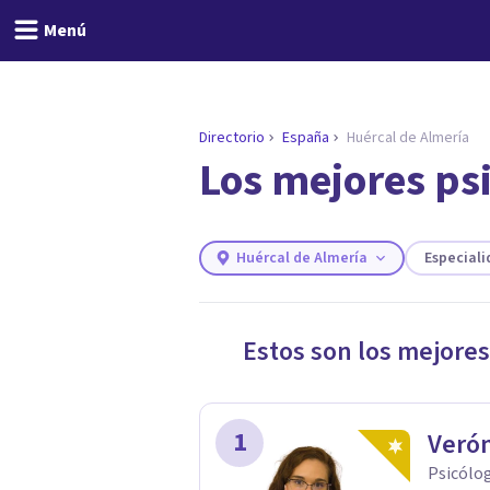
Menú
Directorio
España
Huércal de Almería
Los mejores ps
ENCONTRAR MI TERAPEUTA
¿Necesitas ayuda para 
Responde a unas breves preguntas y 
Responder cuestionario
Huércal de Almería
Especial
Estos son los mejores
1
Veró
Psicólog