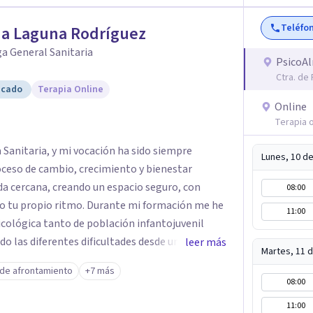
ado, adaptado a tus necesidades y objetivos. Te
Teléfo
gurosa y eficaz, acompañándote en cada paso
na Laguna Rodríguez
para mejorar tu calidad de vida. Ponte en
a General Sanitaria
PsicoA
roceso de cambio hoy mismo.
Ctra. de
icado
Terapia Online
Online
Terapia o
Sanitaria, y mi vocación ha sido siempre
Lunes, 10 d
ceso de cambio, crecimiento y bienestar
a cercana, creando un espacio seguro, con
08:00
endo tu propio ritmo. Durante mi formación me he
11:00
icológica tanto de población infantojuvenil
o las diferentes dificultades desde una
leer más
Martes, 11 
ada etapa vital. Entiendo cada proceso
 de afrontamiento
+7 más
la intervención a las necesidades,
08:00
persona. Mi forma de trabajar está basada en el
11:00