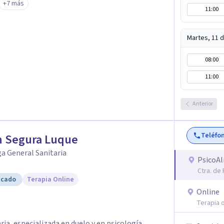
+7 más
 la comprensión y el cambio. Sus procesos
11:00
y focalizados, adaptados a las necesidades de
ar mejoras reales en el menor número de
Martes, 11 
08:00
11:00
Anterior
Teléfo
n Segura Luque
a General Sanitaria
PsicoAl
Ctra. de
icado
Terapia Online
Online
Terapia o
ria, especializada en duelo y en psicología