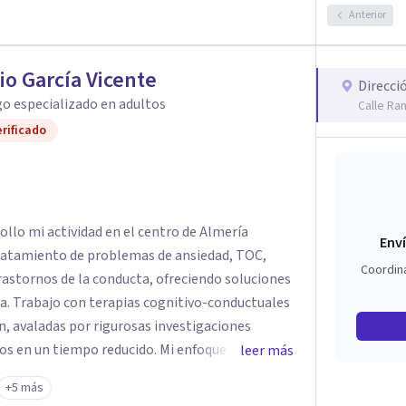
a o situación? Contáctame y te informaré con
Anterior
el paso a una nueva etapa en tu vida.
io García Vicente
Direcci
o especializado en adultos
Calle Ra
rificado
ollo mi actividad en el centro de Almería
Enví
 tratamiento de problemas de ansiedad, TOC,
Coordin
rastornos de la conducta, ofreciendo soluciones
na. Trabajo con terapias cognitivo-conductuales
n, avaladas por rigurosas investigaciones
ados en un tiempo reducido. Mi enfoque combina
leer más
 trato humano, cercano y respetuoso, porque sé
+5 más
tengo en continua formación para brindarte un