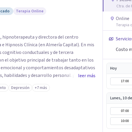
Ctra. de
icado
Terapia Online
Online
Terapia o
, hipnoterapeuta y directora del centro
Servicio
Hipnosis Clínica (en Almería Capital). En mis
Costo m
s cognitivo conductuales y de tercera
on el objetivo principal de trabajar tanto en los
 emocional y comportamientos desadaptativos
Hoy
 habilidades y desarrollo personal. ¡Tus
leer más
17:00
bjetivo principal es que
ento
Depresión
+7 más
que buscas, siendo consciente de que cada
icialmente realizaremos una adecuada evaluación
Lunes, 10 d
 y personalizado. Utilizo diferentes
07:00
ecialidad es la hipnosis clínica, como técnica
icacia, reduciendo el tiempo de
10:00
itivos desde la primera sesión. ¿Tienes