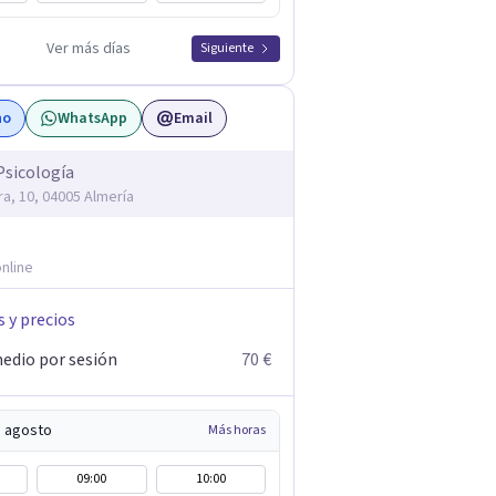
Ver más días
Siguiente
no
WhatsApp
Email
sicología
ra, 10, 04005 Almería
nline
s y precios
edio por sesión
70 €
e agosto
Más horas
09:00
10:00