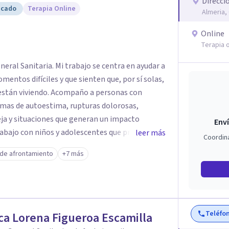
Direcci
icado
Terapia Online
Almeria, 
Online
Terapia o
eral Sanitaria. Mi trabajo se centra en ayudar a
ntos difíciles y que sienten que, por sí solas,
compaño a personas con
emas de autoestima, rupturas dolorosas,
eja y situaciones que generan un impacto
Enví
bajo con niños y adolescentes que presentan
leer más
Coordin
cambios de comportamiento, así como con padres
 de afrontamiento
+7 más
r y apoyar mejor a sus hijos. Mi enfoque
 en consulta trabajamos para comprender qué
y construir herramientas adaptadas a ti. Mi
do, acompañado y seguro para expresar lo que te
ien es un proceso para sanar,
Teléfo
ca Lorena Figueroa Escamilla
 y bienestar. Si estás pasando por