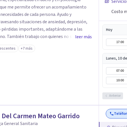
Servicio
o que me permite ofrecer un acompañamiento
Costo m
necesidades de cada persona. Ayudo y
avesando situaciones de ansiedad, depresión,
s o pérdidas importantes, adaptándome a las
Hoy
uno. También trabajo con quienes no saben
leer más
17:00
ten que algo no va bien y quieren
lescentes
+7 más
scencia tuve claro que quería dedicarme a algo
rca de las personas. Estudié Psicología porque
Lunes, 10 d
e un lugar seguro, con respeto, escucha y
07:00
 A día de hoy, esa elección sigue dándole
a. Si quieres que te acompañe en este
10:00
onerte en contacto conmigo.
Anterior
Teléfo
 Del Carmen Mateo Garrido
a General Sanitaria