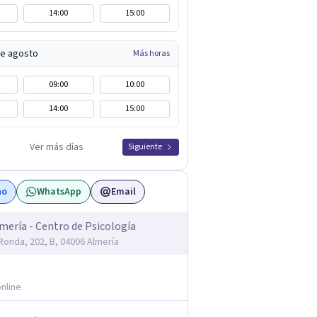
14:00
15:00
de agosto
Más horas
09:00
10:00
14:00
15:00
Ver más días
Siguiente
no
WhatsApp
Email
mería - Centro de Psicología
 Ronda, 202, B, 04006 Almería
nline