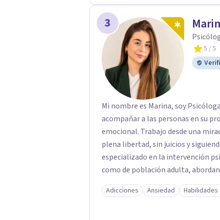
tratamiento psicológico personaliz
3
ofrezco una atención completa, ri
Mari
hacia tu bienestar. No esperes más 
Psicólog
contacto conmigo y comienza tu p
5
/ 5
Verif
Mi nombre es Marina, soy Psicóloga 
acompañar a las personas en su pro
emocional. Trabajo desde una mirad
plena libertad, sin juicios y sigui
especializado en la intervención ps
como de población adulta, abordand
perspectiva integral y adaptada a c
Adicciones
Ansiedad
Habilidades
terapéutico como único, adaptando 
circunstancias y objetivos de cada 