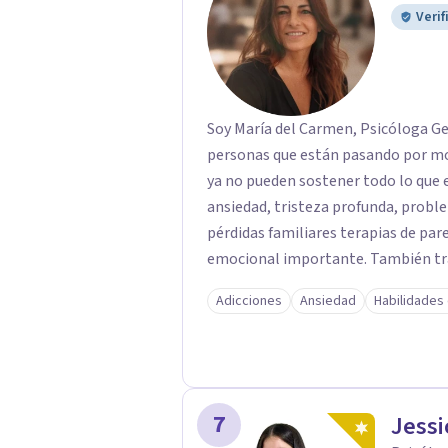
Verif
Soy María del Carmen, Psicóloga Gen
personas que están pasando por mome
ya no pueden sostener todo lo que están viviendo. A
ansiedad, tristeza profunda, probl
pérdidas familiares terapias de par
emocional importante. También tra
miedos, dificultades escolares o 
Adicciones
Ansiedad
Habilidades
que necesitan orientación para comprende
es cercano, respetuoso y práctico,
está ocurriendo, aliviar el malestar 
objetivo es que te sientas escucha
preocupa sin miedo a ser juzgado. La terapia tamb
7
Jessi
entenderte y aprender a vivir con más equilibrio