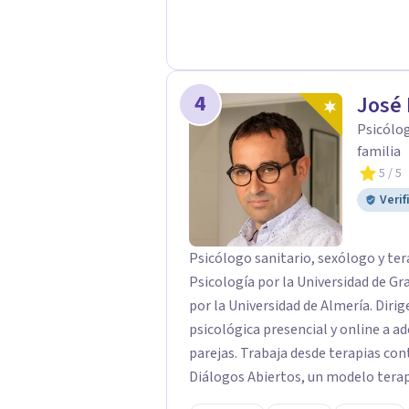
compromiso, la escucha activa y el 
terapéutica basada en la confianza
personas para transformar su vida,
en cada paso de este camino.
4
José 
Psicólog
familia
5
/ 5
Verif
Psicólogo sanitario, sexólogo y ter
Psicología por la Universidad de Gr
por la Universidad de Almería. Diri
psicológica presencial y online a ad
parejas. Trabaja desde terapias con
Diálogos Abiertos, un modelo terap
Destaca por crear un vínculo terapé