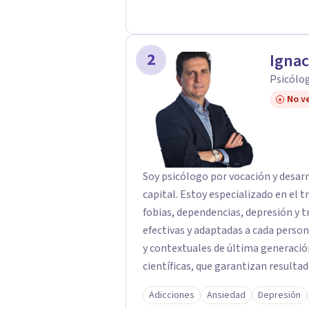
dudas de cómo enfocaré tu problem
mucho gusto. Es el momento de dar 
2
Ignac
Psicólog
No ve
Soy psicólogo por vocación y desarr
capital. Estoy especializado en el
fobias, dependencias, depresión y t
efectivas y adaptadas a cada perso
y contextuales de última generació
científicas, que garantizan result
diversas técnicas que priorizan un
Adicciones
Ansiedad
Depresión
que cada persona es única. Me man