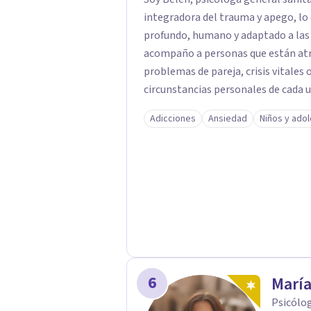
integradora del trauma y apego, l
profundo, humano y adaptado a las 
acompaño a personas que están atr
problemas de pareja, crisis vitale
circunstancias personales de cada 
exactamente qué les pasa, pero sien
Adicciones
Ansiedad
Niños y ado
comprenderse mejor. Desde la adole
que me permitiera ayudar y estar ce
quería ofrecer acompañamiento desd
herramientas que realmente ayuden.
sentido a mi trabajo como psicólog
momento de tu vida, no dudes en p
6
María
Psicólog