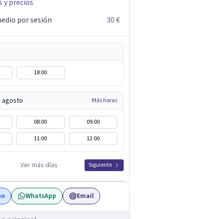
s y precios
edio por sesión
30 €
18:00
e agosto
Más horas
08:00
09:00
11:00
12:00
Ver más días
Siguiente
no
WhatsApp
Email