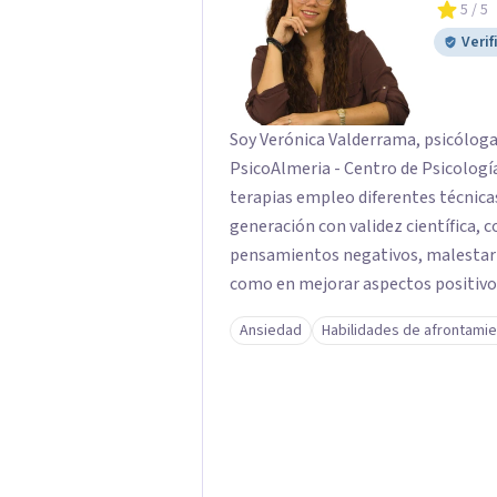
5
/ 5
Verif
Soy Verónica Valderrama, psicóloga
PsicoAlmeria - Centro de Psicología e 
terapias empleo diferentes técnica
generación con validez científica, c
pensamientos negativos, malestar
como en mejorar aspectos positivos,
objetivos son los míos y juntos los alcanzaremos!. Mi o
Ansiedad
Habilidades de afrontami
consigas el bienestar y equilibrio 
persona es diferente y por ello in
para conseguir un tratamiento individualizado
técnicas psicológicas aunque mi esp
útil en las terapias psicológicas aumentando su ef
tratamiento y consiguiendo cambios pos