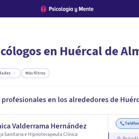
icólogos en Huércal de Al
encontrar el psicólogo adecuado?
te ofreceremos los profesionales que más se ajustan a tus necesi
idades
Más filtros
 profesionales en los alrededores de
Huérc
Teléfo
nica Valderrama Hernández
a Sanitaria e Hipnoterapeuta Clínica
PsicoA