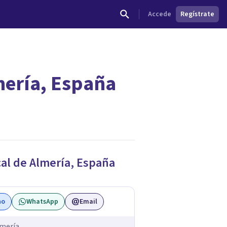
Accede
Regístrate
mería, España
dades.
al de Almería
,
España
no
WhatsApp
Email
lmería