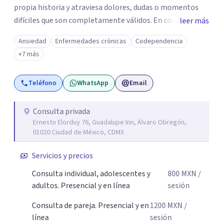
propia historia y atraviesa dolores, dudas o momentos
difíciles que son completamente válidos. En consulta, mi
leer más
intención es ofrecerte un espacio humano y seguro, en el
Ansiedad
Enfermedades crónicas
Codependencia
que sientas la confianza para expresarte y sentir. Nos
+7 más
daremos el tiempo de ir recorriendo tu historia de vida,
identificando con calma de dónde viene aquello que hoy
Teléfono
WhatsApp
Email
pesa haciendo consciente el origen, tus emociones y
experiencias, tanto pasadas como presentes. Es un lugar
para comprender mejor tu mundo interno o cualquier
Consulta privada
Ernesto Elorduy 76, Guadalupe Inn, Álvaro Obregón,
situación que estés atravesando. Acompañarte en lo que
01020 Ciudad de México, CDMX
sientes es el primer paso para darle un nuevo sentido a
las cosas, aprender a mirar tus emociones con más
Servicios y precios
amabilidad e ir soltando de a poco las cargas que llevas
Consulta individual, adolescentes y
800
MXN
/
día a día. Si buscas un espacio donde sentirte escuchado o
adultos. Presencial y en línea
sesión
escuchada y reencontrarte contigo y tu tranquilidad, aquí
estoy para acompañarte en tu proceso.
Consulta de pareja. Presencial y en
1200
MXN
/
línea
sesión