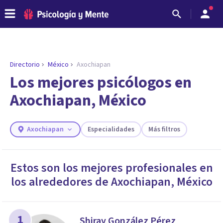
Directorio
México
Axochiapan
ENCONTRAR MI TERAPEUTA
¿Necesitas ayuda para encontrar el
Los mejores psicólogos en
psicólogo adecuado?
Axochiapan, México
Responde a unas breves preguntas y te ofreceremos
los profesionales que más se ajustan a tus
necesidades.
Axochiapan
Especialidades
Más filtros
Responder cuestionario
Estos son los mejores profesionales en
los alrededores de
Axochiapan
,
México
1
Shiray González Pérez