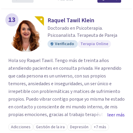
13
Raquel Tawil Klein
Doctorado en Psicoterapia.
Psicoanalista. Terapeuta de Pareja
Verificado
Terapia Online
Hola soy Raquel Tawil. Tengo más de treinta años
atendiendo pacientes en consulta privada. He aprendido
que cada persona es un universo, con sus propios
temores, ansiedades e inseguridades, un ser único e
irrepetible con problemáticas y matices de sufrimiento
propios. Puedo vibrar contigo porque yo misma he estado
en contacto y consciente de mi mundo interno, de mis
propias emociones, gracias al trabajo terapéutico que he
leer más
llevado como parte de mi formación como
Adicciones
Gestión de la ira
Depresión
+7 más
psicoterapeuta, lo que me permitirá comprenderte