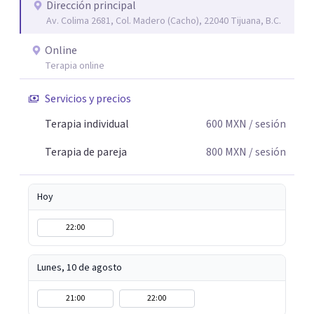
escuchada. Si pudiste conectar con algo de esto,
Dirección principal
Av. Colima 2681, Col. Madero (Cacho), 22040 Tijuana, B.C.
mándame un mensaje y comencemos juntos a trabajar en
eso que has dejado de lado.
Online
Terapia online
Servicios y precios
Terapia individual
600
MXN
/ sesión
Terapia de pareja
800
MXN
/ sesión
Hoy
22:00
Lunes, 10 de agosto
21:00
22:00