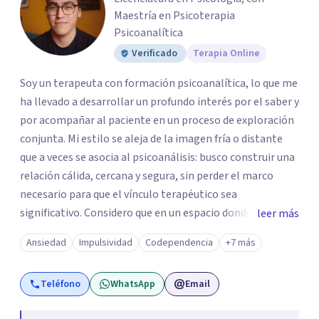
Maestría en Psicoterapia
Psicoanalítica
Verificado
Terapia Online
Soy un terapeuta con formación psicoanalítica, lo que me
ha llevado a desarrollar un profundo interés por el saber y
por acompañar al paciente en un proceso de exploración
conjunta. Mi estilo se aleja de la imagen fría o distante
que a veces se asocia al psicoanálisis: busco construir una
relación cálida, cercana y segura, sin perder el marco
necesario para que el vínculo terapéutico sea
significativo. Considero que en un espacio donde uno
leer más
puede sentirse acompañado y escuchado, es posible
Ansiedad
Impulsividad
Codependencia
+7 más
mirar con honestidad cómo nos vinculamos afuera, qué se
repite, qué duele, y qué puede transformarse. En mi
Teléfono
WhatsApp
Email
consultorio hay lugar para todo: risas, tristezas, enojos y
silencios; cada emoción tiene sentido y merece ser