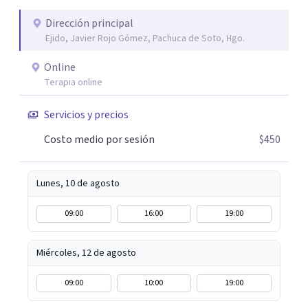
necesita humanidad, presencia y una conexión real para
que el proceso terapéutico tenga sentido. Trabajo
Dirección principal
Ejido, Javier Rojo Gómez, Pachuca de Soto, Hgo.
especialmente con procesos de duelo Y psicooncología,
ofreciendo un espacio cercano, humano y libre de juicios.
Online
Si tú o algún familiar están atravesando un proceso
Terapia online
relacionado con cáncer, puedes escribirme por WhatsApp
para agendar una primera sesión gratuita. Y si estás
Servicios y precios
pasando por un momento difícil y necesitas hablar con
Costo medio por sesión
$450
alguien, también puedes contactarme: la primera
conversación no tiene costo.
Lunes, 10 de agosto
09:00
16:00
19:00
Miércoles, 12 de agosto
09:00
10:00
19:00