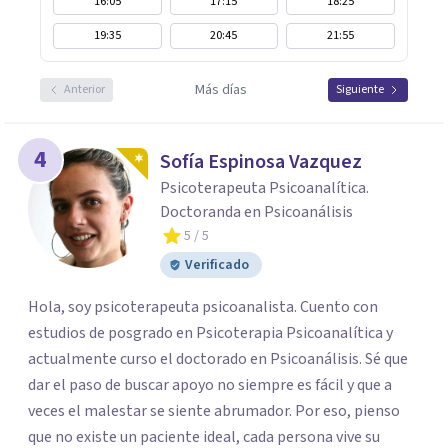
16:05
17:15
18:25
19:35
20:45
21:55
Más días
Anterior
Siguiente
4
Sofía Espinosa Vazquez
Psicoterapeuta Psicoanalítica.
Doctoranda en Psicoanálisis
5
/ 5
Verificado
Hola, soy psicoterapeuta psicoanalista. Cuento con
estudios de posgrado en Psicoterapia Psicoanalítica y
actualmente curso el doctorado en Psicoanálisis. Sé que
dar el paso de buscar apoyo no siempre es fácil y que a
veces el malestar se siente abrumador. Por eso, pienso
que no existe un paciente ideal, cada persona vive su