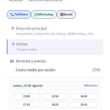
Ansiedad
Trastornos alimentarios
población infantil y juvenil. Me mantengo en constante
formación y actualización para brindar el
Teléfono
WhatsApp
Email
acompañamiento más efectivo a cada persona. Ofrezco
un espacio de apoyo, educación sobre salud mental y
alimentación consciente, adaptado a las necesidades de
Dirección principal
Campestre, Campestre de Celaya, 38080 Celaya, Gto.
cada paciente y su familia. Atiendo de forma online.
Puedes reservar tu primera sesión directamente desde mi
Online
perfil.
Terapia online
Servicios y precios
Costo medio por sesión
$700
Lunes, 10 de agosto
Más horas
15:00
15:50
16:40
17:30
18:20
19:10