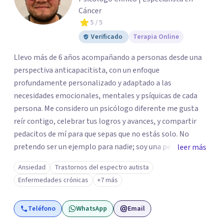
Cáncer
5
/ 5
Verificado
Terapia Online
Llevo más de 6 años acompañando a personas desde una
perspectiva anticapacitista, con un enfoque
profundamente personalizado y adaptado a las
necesidades emocionales, mentales y psíquicas de cada
persona. Me considero un psicólogo diferente me gusta
reír contigo, celebrar tus logros y avances, y compartir
pedacitos de mí para que sepas que no estás solo. No
pretendo ser un ejemplo para nadie; soy una persona que
leer más
también sufre, llora, ríe y grita. Para mí, tu salud, tu paz y
Ansiedad
Trastornos del espectro autista
tu tranquilidad siempre estarán por encima de lo
Enfermedades crónicas
+7 más
económico. A lo largo de mi camino he cuestionado
muchas de las reglas rígidas que aprendí en la formación
Teléfono
WhatsApp
Email
tradicional, porque creo que antes que las técnicas se