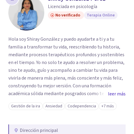
Licenciada en psicología
No verificado
Terapia Online
Hola soy Shiray González y puedo ayudarte a ti y a tu
familia a transformar tu vida, reescribiendo tu historia,
mediante procesos terapéuticos profundos y sostenibles
en el tiempo. Yo no solo te ayudo a resolver un problema,
sino te ayudo, guío y acompaño a cambiar tu vida para
vivirla de manera más plena, más consciente y más feliz,
construyendo tu mejor versión. Con una formación
académica sólida mediante posgrados como terapeuta
leer más
breve, familiar e infantil, así como con respaldo
Gestión de la ira
Ansiedad
Codependencia
+7 más
profesional y experiencia clínica de más de 26 años y
personal te acompaño en el proceso con empatía
auténtica y comunicación clara y directa para darte
Dirección principal
seguridad emocional y una dirección firme de tu proceso