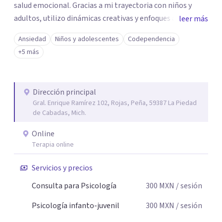
salud emocional. Gracias a mi trayectoria con niños y
adultos, utilizo dinámicas creativas y enfoques adaptados
leer más
a tus necesidades específicas. Estoy aquí para escucharte
Ansiedad
Niños y adolescentes
Codependencia
y brindarte las herramientas necesarias para fortalecer
+5 más
tu paz mental.
Dirección principal
Gral. Enrique Ramírez 102, Rojas, Peña, 59387 La Piedad
de Cabadas, Mich.
Online
Terapia online
Servicios y precios
Consulta para Psicología
300
MXN
/ sesión
Psicología infanto-juvenil
300
MXN
/ sesión