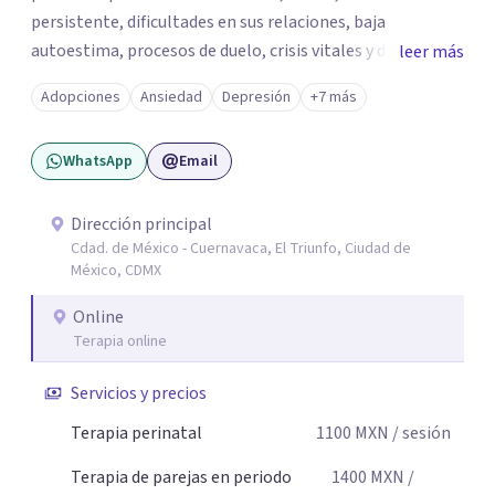
persistente, dificultades en sus relaciones, baja
autoestima, procesos de duelo, crisis vitales y desafíos
leer más
relacionados con la adaptación a nuevas etapas de la vida.
Adopciones
Ansiedad
Depresión
+7 más
Mi enfoque se basa en la escucha empática, el respeto por
la historia de cada persona y el trabajo conjunto para
WhatsApp
Email
desarrollar herramientas que favorezcan el bienestar
emocional y una mejor calidad de vida. Creo firmemente
que buscar ayuda psicológica es un acto de valentía y
Dirección principal
Cdad. de México - Cuernavaca, El Triunfo, Ciudad de
autocuidado. Mi objetivo es acompañarte para que puedas
México, CDMX
comprender mejor lo que estás viviendo, fortalecer tus
recursos personales y construir una vida más plena y
Online
congruente con tus necesidades y valores.
Terapia online
Servicios y precios
Terapia perinatal
1100
MXN
/ sesión
Terapia de parejas en periodo
1400
MXN
/