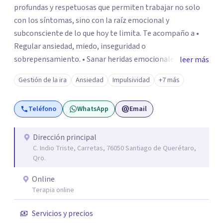
profundas y respetuosas que permiten trabajar no solo
con los síntomas, sino con la raíz emocional y
subconsciente de lo que hoy te limita. Te acompaño a •
Regular ansiedad, miedo, inseguridad o
sobrepensamiento. • Sanar heridas emocionales y
leer más
fortalecer tu autoestima. . Comprender por qué repites
Gestión de la ira
Ansiedad
Impulsividad
+7 más
ciertos patrones o emociones. Puedes superar lo que te
preocupa y lograr tus objetivos más pronto de lo que
Teléfono
WhatsApp
Email
imaginas. Contáctame por Wahtsapp. Puedo ayudarte.
Dirección principal
C. Indio Triste, Carretas, 76050 Santiago de Querétaro,
Qro.
Online
Terapia online
Servicios y precios