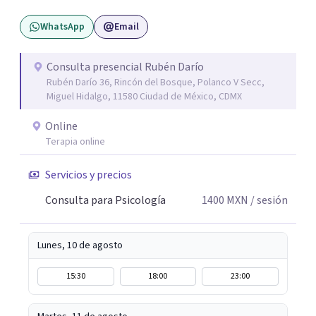
mejor. Nadie puede entender al otro si no se ha puesto en
WhatsApp
Email
contacto consigo mismo. Me gustaría acompañarte en
un camino de crecimiento y de conocimiento. Si por algún
motivo la vida te esta poniendo retos difíciles estoy aquí
Consulta presencial Rubén Darío
Rubén Darío 36, Rincón del Bosque, Polanco V Secc,
para acompañarte y buscar las mejores soluciones. Si
Miguel Hidalgo, 11580 Ciudad de México, CDMX
estas sufriendo puedo ayudarte a aminorarlo y resolverlo
a través del trabajo conjunto de recordar, reacomodar,
Online
resignificar y elaborar, para que puedas sentirte mejor,
Terapia online
ser mas productivo y en general tener una vida más feliz.
Servicios y precios
Mi lema es: PUEDES ESTAR MEJOR.
Consulta para Psicología
1400
MXN
/ sesión
Lunes, 10 de agosto
15:30
18:00
23:00