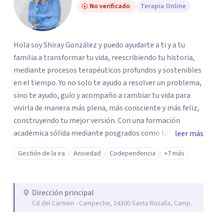
No verificado
Terapia Online
Hola soy Shiray González y puedo ayudarte a ti y a tu
familia a transformar tu vida, reescribiendo tu historia,
mediante procesos terapéuticos profundos y sostenibles
en el tiempo. Yo no solo te ayudo a resolver un problema,
sino te ayudo, guío y acompaño a cambiar tu vida para
vivirla de manera más plena, más consciente y más feliz,
construyendo tu mejor versión. Con una formación
académica sólida mediante posgrados como terapeuta
leer más
breve, familiar e infantil, así como con respaldo
Gestión de la ira
Ansiedad
Codependencia
+7 más
profesional y experiencia clínica de más de 26 años y
personal te acompaño en el proceso con empatía
auténtica y comunicación clara y directa para darte
Dirección principal
seguridad emocional y una dirección firme de tu proceso
Cd del Carmen - Campeche, 24300 Santa Rosalía, Camp.
de cambio.