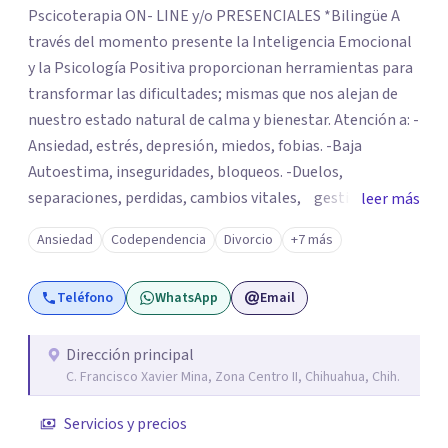
Pscicoterapia ON- LINE y/o PRESENCIALES *Bilingüe A
través del momento presente la Inteligencia Emocional
y la Psicología Positiva proporcionan herramientas para
transformar las dificultades; mismas que nos alejan de
nuestro estado natural de calma y bienestar. Atención a: -
Ansiedad, estrés, depresión, miedos, fobias. -Baja
Autoestima, inseguridades, bloqueos. -Duelos,
separaciones, perdidas, cambios vitales, gestión de
leer más
emociones, tristeza, ira, soledad. Si deseas resolver una
Ansiedad
Codependencia
Divorcio
+7 más
situación determinada o realizar cambios en tu vida, el
asesoramiento profesional será la clave para encontrar
Teléfono
WhatsApp
Email
las herramientas adecuadas para superar tanto la
dificultad actual como para las que se vayan presentando
a lo largo de tu vida. Realizar la correcta gestión de las
Dirección principal
C. Francisco Xavier Mina, Zona Centro II, Chihuahua, Chih.
mismas de manera consciente y sana evita que se queden
abiertas y sean el origen de malestares permanentes o
Servicios y precios
futuros conflictos. Inteligencia Emocional Fúa I.