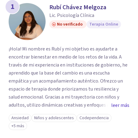
los profesionales que más se ajustan a tus
1
Rubí Chávez Melgoza
necesidades.
Lic. Psicología Clínica
Responder cuestionario
No verificado
Terapia Online
¡Hola! Mi nombre es Rubí y mi objetivo es ayudarte a
encontrar bienestar en medio de los retos de la vida. A
través de mi experiencia en instituciones de gobierno, he
aprendido que la base del cambio es una escucha
empática y un acompañamiento auténtico. ​Ofrezco un
espacio de terapia donde priorizamos tu resiliencia y
salud emocional. Gracias a mi trayectoria con niños y
adultos, utilizo dinámicas creativas y enfoques adaptados
leer más
a tus necesidades específicas. Estoy aquí para escucharte
Ansiedad
Niños y adolescentes
Codependencia
y brindarte las herramientas necesarias para fortalecer
+5 más
tu paz mental.