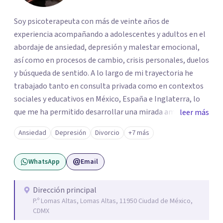
Soy psicoterapeuta con más de veinte años de
experiencia acompañando a adolescentes y adultos en el
abordaje de ansiedad, depresión y malestar emocional,
así como en procesos de cambio, crisis personales, duelos
y búsqueda de sentido. A lo largo de mi trayectoria he
trabajado tanto en consulta privada como en contextos
sociales y educativos en México, España e Inglaterra, lo
que me ha permitido desarrollar una mirada amplia,
leer más
sensible y profundamente humana del sufrimiento
Ansiedad
Depresión
Divorcio
+7 más
psicológico. Trabajo desde un enfoque integral que
combina la Psicología Existencial, la Logoterapia, el
WhatsApp
Email
Análisis Conductual y la Terapia Dialéctico Conductual.
Este enfoque me permite acompañar de manera efectiva
a personas que atraviesan ansiedad persistente, estados
Dirección principal
P.º Lomas Altas, Lomas Altas, 11950 Ciudad de México,
depresivos, agotamiento emocional, pensamientos
CDMX
negativos recurrentes o dificultades para regular sus