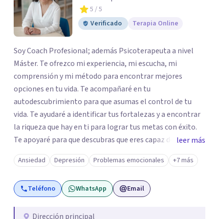
5
/ 5
Verificado
Terapia Online
Soy Coach Profesional; además Psicoterapeuta a nivel
Máster. Te ofrezco mi experiencia, mi escucha, mi
comprensión y mi método para encontrar mejores
opciones en tu vida. Te acompañaré en tu
autodescubrimiento para que asumas el control de tu
vida. Te ayudaré a identificar tus fortalezas y a encontrar
la riqueza que hay en ti para lograr tus metas con éxito.
Te apoyaré para que descubras que eres capaz de
leer más
convertir los problemas en oportunidades Tú tienes
Ansiedad
Depresión
Problemas emocionales
+7 más
derecho a vivir con bienestar, sin culpas, sin
remordimientos y en plenitud. Con amor propio todo es
Teléfono
WhatsApp
Email
posible. En el viaje de tu vida. ¿Te das cuenta que tienes
fortalezas que te han llevado a alcanzar metas y
objetivos pero también hay momentos en los que has
Dirección principal