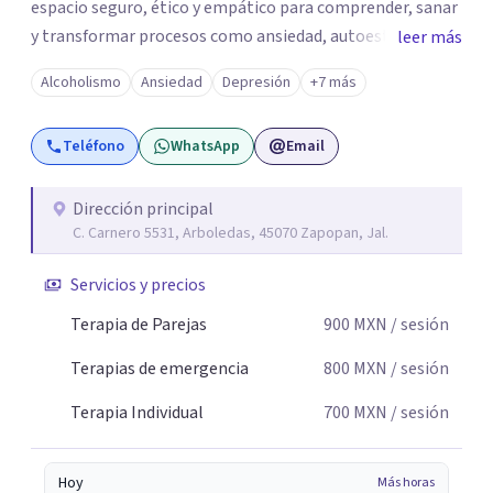
espacio seguro, ético y empático para comprender, sanar
y transformar procesos como ansiedad, autoestima,
leer más
duelos, conflictos familiares y crisis personales.
Alcoholismo
Ansiedad
Depresión
+7 más
Acompaña desde una mirada humana e integral,
favoreciendo el autoconocimiento, la regulación
Teléfono
WhatsApp
Email
emocional y el equilibrio interno. 💖 💕 💫 🔥 🌹 Como
sexóloga, especializada en Sexualidad Humana
consciente, saludable y respetuosa. Acompaña procesos
Dirección principal
C. Carnero 5531, Arboledas, 45070 Zapopan, Jal.
relacionados con identidad sexual, educación sexual,
placer, vínculos afectivos, comunicación íntima y
Servicios y precios
sanación de la historia sexual personal. Su enfoque
integra cuerpo, emociones y conciencia, promoviendo
Terapia de Parejas
900
MXN
/ sesión
una vivencia de la sexualidad libre de culpa y en armonía
Terapias de emergencia
800
MXN
/ sesión
con el bienestar emocional. ✨ “Acompaño el alma a
sanar, recordando el equilibrio entre mente, cuerpo,
Terapia Individual
700
MXN
/ sesión
emociones y energía, desde una presencia amorosa y
consciente.” 💫
Hoy
Más horas