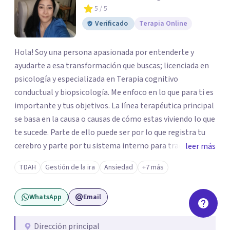
5
/ 5
Verificado
Terapia Online
Hola! Soy una persona apasionada por entenderte y
ayudarte a esa transformación que buscas; licenciada en
psicología y especializada en Terapia cognitivo
conductual y biopsicología. Me enfoco en lo que para ti es
importante y tus objetivos. La línea terapéutica principal
se basa en la causa o causas de cómo estas viviendo lo que
te sucede. Parte de ello puede ser por lo que registra tu
cerebro y parte por tu sistema interno para traducir lo
leer más
que te pasa. Trabajo con técnicas de: *Mindfulness para
TDAH
Gestión de la ira
Ansiedad
+7 más
que aprendas a gestionar tus emociones *Transpersonal
para que comprendas como es que tus vivencias generan
WhatsApp
Email
un impacto en tu hoy. *Respiración para enfoque de
atención, aumento de concentración, memoria y
desempeño (ideales para TDA) *Neuroaprendizaje
Dirección principal