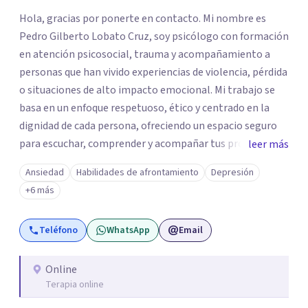
Hola, gracias por ponerte en contacto. Mi nombre es
Pedro Gilberto Lobato Cruz, soy psicólogo con formación
en atención psicosocial, trauma y acompañamiento a
personas que han vivido experiencias de violencia, pérdida
o situaciones de alto impacto emocional. Mi trabajo se
basa en un enfoque respetuoso, ético y centrado en la
dignidad de cada persona, ofreciendo un espacio seguro
para escuchar, comprender y acompañar tus procesos
leer más
emocionales a tu propio ritmo. Creo firmemente en la
Ansiedad
Habilidades de afrontamiento
Depresión
importancia de construir juntos herramientas que
+6 más
fortalezcan el bienestar, la autonomía y el sentido de
vida. Será un gusto acompañarte en este proceso. Quedo
Teléfono
WhatsApp
Email
atento para resolver cualquier duda y acordar una cita. Un
abrazo, Pedro Gilberto Lobato Cruz Psicólogo
Online
Terapia online