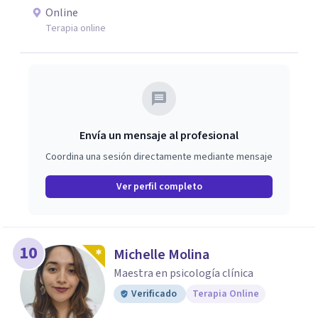
emociones, integrando herramientas basadas en
Online
evidencia con una comprensión profunda de la historia y
Terapia online
el contexto de cada persona.
Envía un mensaje al profesional
Coordina una sesión directamente mediante mensaje
Ver perfil completo
10
Michelle Molina
Maestra en psicología clínica
Verificado
Terapia Online