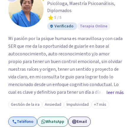
Psicóloga, Maestría Psicoanálisis,
Diplomados
5
/ 5
Verificado
Terapia Online
Mi pasión por la psique humana es maravillosa y con cada
SER que me da la oportunidad de guiarle en base al
autoconocimiento, auto reconocimiento y/o amor
propio para tener un buen control emocional, sin olvidar
nuestras raíces y origen, tener un sentido y proyecto de
vida claro, en mi consulta te guio para lograr todo lo
mencionado desde un enfoque cognitivo conductual. Lo
cual es clave y definitivo para tener un día a día mucho
leer más
mas llevadero y productivo. Aún cuando también en base
Gestión de la ira
Ansiedad
Impulsividad
+7 más
a la problemática sugiero trabajar desde un enfoque
psicoanalítico.
Teléfono
WhatsApp
Email