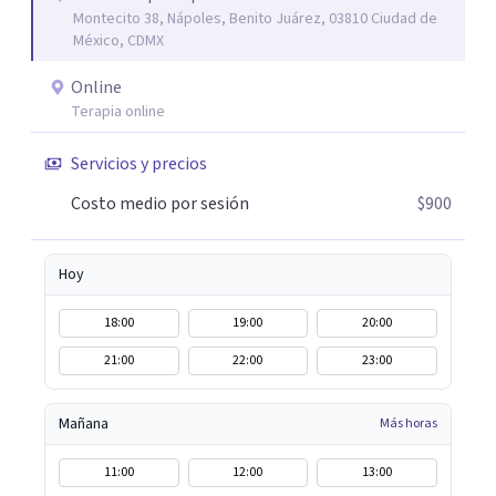
Montecito 38, Nápoles, Benito Juárez, 03810 Ciudad de
experimentado situaciones que no te favorecen y te
México, CDMX
gustaría que fueran diferentes? Pedir ayuda es el primer
paso para encontrar soluciones.
Online
Terapia online
Servicios y precios
Costo medio por sesión
$900
Hoy
18:00
19:00
20:00
21:00
22:00
23:00
Mañana
Más horas
11:00
12:00
13:00