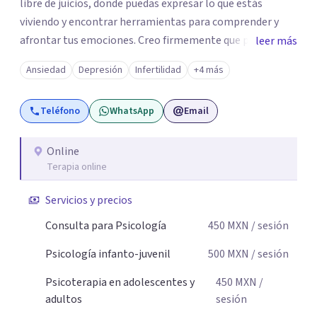
libre de juicios, donde puedas expresar lo que estás
viviendo y encontrar herramientas para comprender y
afrontar tus emociones. Creo firmemente que pedir ayuda
leer más
psicológica no significa tener todas las respuestas, sino
Ansiedad
Depresión
Infertilidad
+4 más
permitirse contar con un espacio para detenerse,
comprender lo que sucede y comenzar a construir nuevas
Teléfono
WhatsApp
Email
formas de afrontar aquello que nos está generando
malestar. Será un gusto acompañarte en este proceso.
Online
Terapia online
Servicios y precios
Consulta para Psicología
450
MXN
/ sesión
Psicología infanto-juvenil
500
MXN
/ sesión
Psicoterapia en adolescentes y
450
MXN
/
adultos
sesión