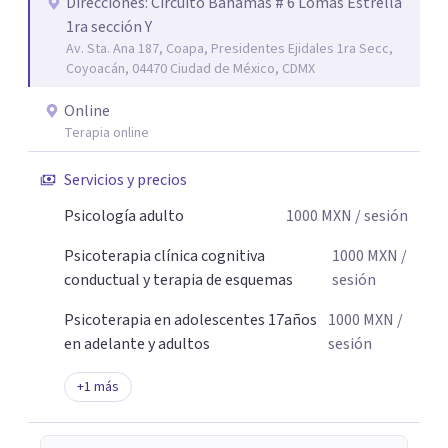
parejas que desean superar la ansiedad, la depresión, el
Direcciones: Circuito Bahamas # 6 Lomas Estrella
1ra sección Y
estrés, los duelos, fortalecer su autoestima, establecer
Av. Sta. Ana 187, Coapa, Presidentes Ejidales 1ra Secc,
límites saludables, mejorar sus relaciones y afrontar los
Coyoacán, 04470 Ciudad de México, CDMX
desafíos de la vida con mayor seguridad y equilibrio. Será
un privilegio acompañarte en este camino hacia una vida
Online
con mayor bienestar y tranquilidad.
Terapia online
Servicios y precios
Psicología adulto
1000
MXN
/ sesión
Psicoterapia clínica cognitiva
1000
MXN
/
conductual y terapia de esquemas
sesión
Psicoterapia en adolescentes 17años
1000
MXN
/
en adelante y adultos
sesión
+
1
más