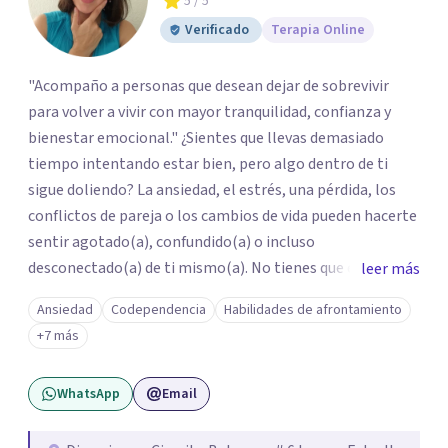
5
/ 5
Verificado
Terapia Online
"Acompaño a personas que desean dejar de sobrevivir
para volver a vivir con mayor tranquilidad, confianza y
bienestar emocional." ¿Sientes que llevas demasiado
tiempo intentando estar bien, pero algo dentro de ti
sigue doliendo? La ansiedad, el estrés, una pérdida, los
conflictos de pareja o los cambios de vida pueden hacerte
sentir agotado(a), confundido(a) o incluso
desconectado(a) de ti mismo(a). No tienes que enfrentar
leer más
este proceso en soledad. Te ofrezco un espacio seguro,
Ansiedad
Codependencia
Habilidades de afrontamiento
libre de juicios y basado en la empatía, el respeto y la
+7 más
confidencialidad, donde juntos comprenderemos qué está
ocurriendo y trabajaremos con herramientas respaldadas
WhatsApp
Email
por la evidencia para ayudarte a recuperar tu bienestar.
Acompaño a adolescentes (desde los 17 años), adultos y