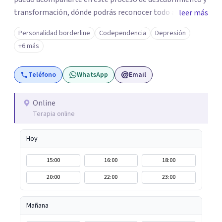
transformación, dónde podrás reconocer todo aquello
leer más
que te ha aqueja. Así que si buscas un espacio de compañía
Personalidad borderline
Codependencia
Depresión
seguro respetuoso y fraternal yo puedo acompañarte.
+6 más
Teléfono
WhatsApp
Email
Online
Terapia online
Hoy
15:00
16:00
18:00
20:00
22:00
23:00
Mañana