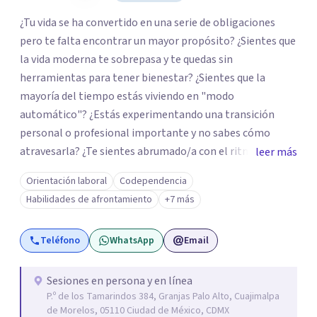
¿Tu vida se ha convertido en una serie de obligaciones
pero te falta encontrar un mayor propósito? ¿Sientes que
la vida moderna te sobrepasa y te quedas sin
herramientas para tener bienestar? ¿Sientes que la
mayoría del tiempo estás viviendo en "modo
automático"? ¿Estás experimentando una transición
personal o profesional importante y no sabes cómo
atravesarla? ¿Te sientes abrumado/a con el ritmo de tu
leer más
día a día y te preguntas si hay una mejor manera de vivir?
Orientación laboral
Codependencia
¿Aunque no estás deprimido/a sientes que te gustaría
Habilidades de afrontamiento
+7 más
potenciar tu capacidad de bienestar? Hola, Soy
Mariangela Rodriguez Badel. Uno de mis propósitos de
Teléfono
WhatsApp
Email
vida es impactar positivamente la vida de jóvenes y
adultos. Lo hago entendiendo el “mundo” que es cada
uno/a y acompañándolo/as a encontrar herramientas
Sesiones en persona y en línea
P.º de los Tamarindos 384, Granjas Palo Alto, Cuajimalpa
que les permitan conectar con su vida de maneras
de Morelos, 05110 Ciudad de México, CDMX