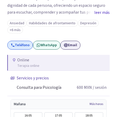
dignidad de cada persona, ofreciendo un espacio seguro
para escuchar, comprender y acompañar tus procesos
leer más
emocionales a tu propio ritmo. Creo firmemente en la
Ansiedad
Habilidades de afrontamiento
Depresión
importancia de construir juntos herramientas que
+6 más
fortalezcan el bienestar, la autonomía y el sentido de
vida. Será un gusto acompañarte en este proceso. Quedo
Teléfono
WhatsApp
Email
atento para resolver cualquier duda y acordar una cita. Un
abrazo, Pedro Gilberto Lobato Cruz Psicólogo
Online
Terapia online
Servicios y precios
Consulta para Psicología
600
MXN
/ sesión
Mañana
Más horas
16:05
17:05
18:05