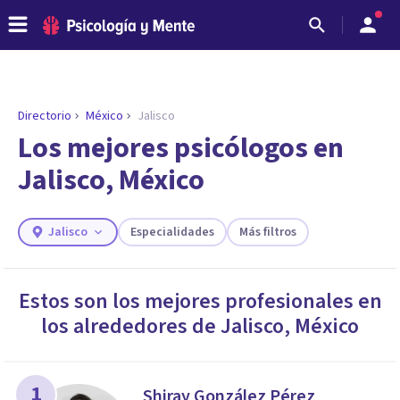
Directorio
México
Jalisco
Los mejores psicólogos en
Jalisco, México
Jalisco
Especialidades
Más filtros
Estos son los mejores profesionales en
los alrededores de
Jalisco
,
México
ENCONTRAR MI TERAPEUTA
¿Necesitas ayuda para encontrar el
psicólogo adecuado?
Responde a unas breves preguntas y te ofreceremos
1
Shiray González Pérez