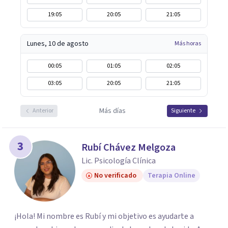
19:05
20:05
21:05
Lunes, 10 de agosto
Más horas
00:05
01:05
02:05
03:05
20:05
21:05
Más días
Anterior
Siguiente
3
Rubí Chávez Melgoza
Lic. Psicología Clínica
No verificado
Terapia Online
¡Hola! Mi nombre es Rubí y mi objetivo es ayudarte a