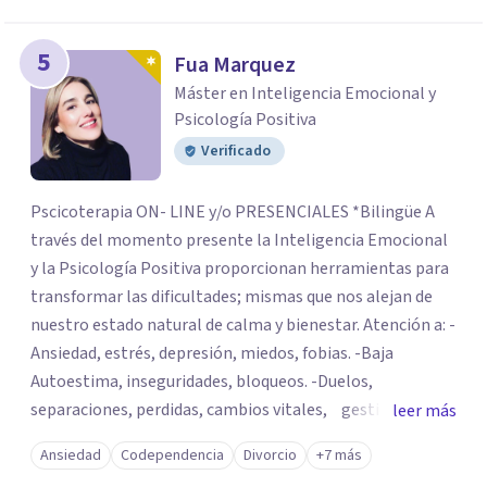
5
Fua Marquez
Máster en Inteligencia Emocional y
Psicología Positiva
Verificado
Pscicoterapia ON- LINE y/o PRESENCIALES *Bilingüe A
través del momento presente la Inteligencia Emocional
y la Psicología Positiva proporcionan herramientas para
transformar las dificultades; mismas que nos alejan de
nuestro estado natural de calma y bienestar. Atención a: -
Ansiedad, estrés, depresión, miedos, fobias. -Baja
Autoestima, inseguridades, bloqueos. -Duelos,
separaciones, perdidas, cambios vitales, gestión de
leer más
emociones, tristeza, ira, soledad. Si deseas resolver una
Ansiedad
Codependencia
Divorcio
+7 más
situación determinada o realizar cambios en tu vida, el