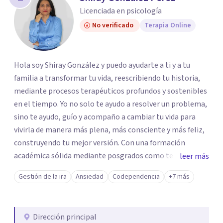
los profesionales que más se ajustan a tus
Licenciada en psicología
necesidades.
No verificado
Terapia Online
Responder cuestionario
Hola soy Shiray González y puedo ayudarte a ti y a tu
familia a transformar tu vida, reescribiendo tu historia,
mediante procesos terapéuticos profundos y sostenibles
en el tiempo. Yo no solo te ayudo a resolver un problema,
sino te ayudo, guío y acompaño a cambiar tu vida para
vivirla de manera más plena, más consciente y más feliz,
construyendo tu mejor versión. Con una formación
académica sólida mediante posgrados como terapeuta
leer más
breve, familiar e infantil, así como con respaldo
Gestión de la ira
Ansiedad
Codependencia
+7 más
profesional y experiencia clínica de más de 26 años y
personal te acompaño en el proceso con empatía
auténtica y comunicación clara y directa para darte
Dirección principal
seguridad emocional y una dirección firme de tu proceso