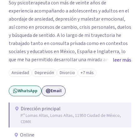
Soy psicoterapeuta con más de veinte años de
experiencia acompañando a adolescentes y adultos en el
abordaje de ansiedad, depresión y malestar emocional,
así como en procesos de cambio, crisis personales, duelos
y búsqueda de sentido. A lo largo de mi trayectoria he
trabajado tanto en consulta privada como en contextos
sociales y educativos en México, España e Inglaterra, lo
que me ha permitido desarrollar una mirada amplia,
leer más
sensible y profundamente humana del sufrimiento
Ansiedad
Depresión
Divorcio
+7 más
psicológico. Trabajo desde un enfoque integral que
combina la Psicología Existencial, la Logoterapia, el
WhatsApp
Email
Análisis Conductual y la Terapia Dialéctico Conductual.
Este enfoque me permite acompañar de manera efectiva
a personas que atraviesan ansiedad persistente, estados
Dirección principal
P.º Lomas Altas, Lomas Altas, 11950 Ciudad de México,
depresivos, agotamiento emocional, pensamientos
CDMX
negativos recurrentes o dificultades para regular sus
emociones, integrando herramientas basadas en
Online