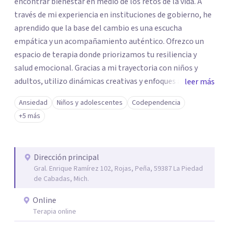
encontrar bienestar en medio de los retos de la vida. A
través de mi experiencia en instituciones de gobierno, he
aprendido que la base del cambio es una escucha
empática y un acompañamiento auténtico. ​Ofrezco un
espacio de terapia donde priorizamos tu resiliencia y
salud emocional. Gracias a mi trayectoria con niños y
adultos, utilizo dinámicas creativas y enfoques adaptados
leer más
a tus necesidades específicas. Estoy aquí para escucharte
Ansiedad
Niños y adolescentes
Codependencia
y brindarte las herramientas necesarias para fortalecer
+5 más
tu paz mental.
Dirección principal
Gral. Enrique Ramírez 102, Rojas, Peña, 59387 La Piedad
de Cabadas, Mich.
Online
Terapia online