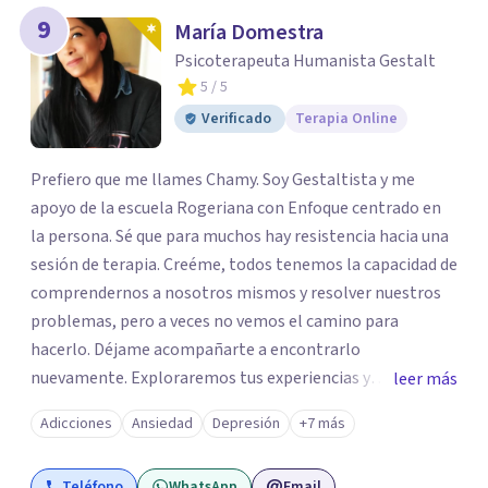
9
María Domestra
Psicoterapeuta Humanista Gestalt
5
/ 5
Verificado
Terapia Online
Prefiero que me llames Chamy. Soy Gestaltista y me
apoyo de la escuela Rogeriana con Enfoque centrado en
la persona. Sé que para muchos hay resistencia hacia una
sesión de terapia. Creéme, todos tenemos la capacidad de
comprendernos a nosotros mismos y resolver nuestros
problemas, pero a veces no vemos el camino para
hacerlo. Déjame acompañarte a encontrarlo
nuevamente. Exploraremos tus experiencias y
leer más
emociones; encontrar en la novedad otra forma de
Adicciones
Ansiedad
Depresión
+7 más
responder a ellas y enfrentarlas hoy es a lo que te invito.
Reinventarse es una opción. La relación que
Teléfono
WhatsApp
Email