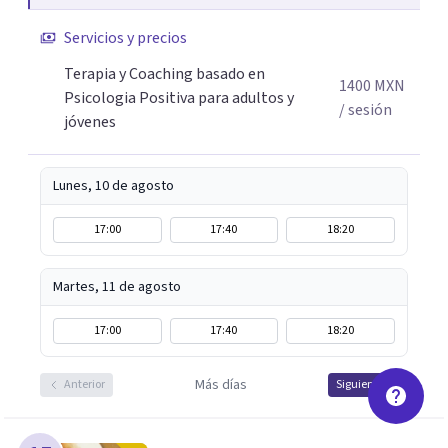
diferentes y avanzar hacia donde lo necesitan. Hago
procesos de terapia y coaching individual en línea o de
Servicios y precios
manera presencial en la Ciudad de México.
Terapia y Coaching basado en
Adicionalmente enseño herramientas de psicología
1400
MXN
Psicologia Positiva para adultos y
positiva y bienestar a grupos y equipos.
/ sesión
jóvenes
Lunes, 10 de agosto
17:00
17:40
18:20
Martes, 11 de agosto
17:00
17:40
18:20
Más días
Anterior
Siguiente