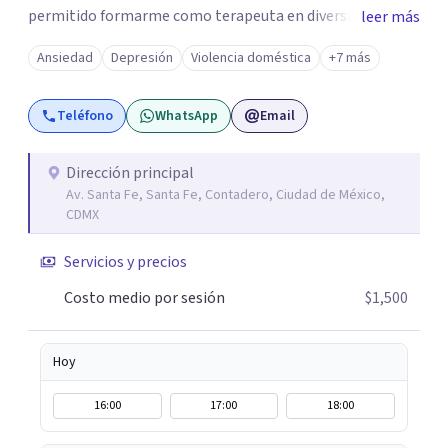
permitido formarme como terapeuta en diversas
leer más
técnicas e idiomas y trabajar con personas de un amplio
Ansiedad
Depresión
Violencia doméstica
+7 más
espectro de culturas, historias y profesiones. Al ser
promotora de Mindfulness como habilitador para una
Teléfono
WhatsApp
Email
vida más satisfactoria, mi proceso de psicoterapia se
apoya en cimientos de Conciencia Plena y Compasión
para explorar tus procesos mentales y emocionales con
Dirección principal
Av. Santa Fe, Santa Fe, Contadero, Ciudad de México,
mayor claridad, perspectiva y amabilidad.
CDMX
Servicios y precios
Costo medio por sesión
$1,500
Hoy
16:00
17:00
18:00