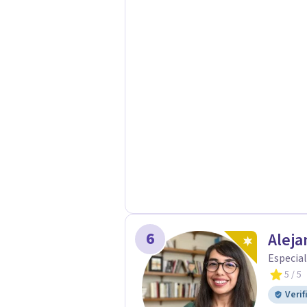
6
Aleja
Especial
5
/ 5
Verif