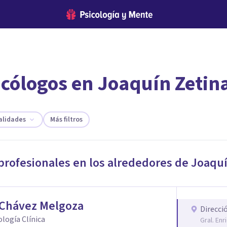
icólogos en Joaquín Zetin
encontrar el psicólogo adecuado?
te ofreceremos los profesionales que más se ajustan a tus necesi
alidades
Más filtros
 profesionales en los alrededores de
Joaquí
 Chávez Melgoza
Direcci
cología Clínica
Gral. En