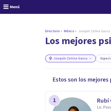
Menú
Directorio
México
Joaquín Zetina Gasca
Los mejores ps
ENCONTRAR MI TERAPEUTA
¿Necesitas ayuda para 
Responde a unas breves preguntas y 
Responder cuestionario
Joaquín Zetina Gasca
Especi
Estos son los mejores
1
Rubí
Lic. Psi