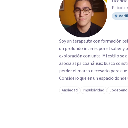
Licencia
Psicoter
Verif
Soy un terapeuta con formación psic
un profundo interés por el saber y
exploración conjunta. Mi estilo se a
asocia al psicoanálisis: busco constr
perder el marco necesario para que e
Considero que en un espacio donde
es posible mirar con honestidad có
Ansiedad
Impulsividad
Codepend
duele, y qué puede transformarse. E
tristezas, enojos y silencios; cada 
pudiste conectar con algo de est
trabajar en eso que has dejado de la