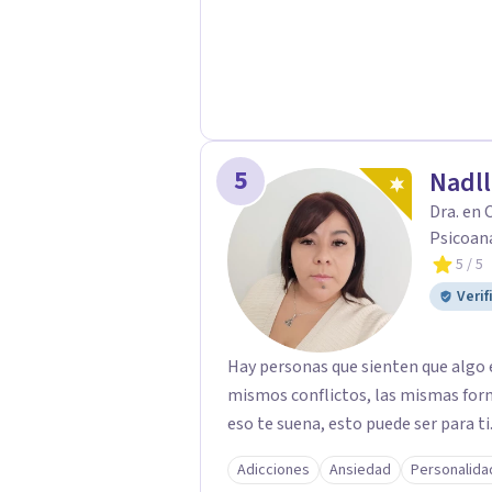
5
Nadll
Dra. en 
Psicoana
5
/ 5
Verif
Hay personas que sienten que algo e
mismos conflictos, las mismas form
eso te suena, esto puede ser para ti
Adicciones
Ansiedad
Personalida