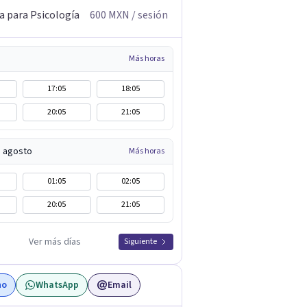
a para Psicología
600
MXN
/ sesión
Más horas
17:05
18:05
20:05
21:05
e agosto
Más horas
01:05
02:05
20:05
21:05
Ver más días
Siguiente
no
WhatsApp
Email