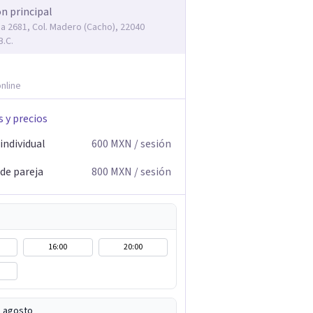
ón principal
ma 2681, Col. Madero (Cacho), 22040
B.C.
nline
s y precios
individual
600
MXN
/ sesión
 de pareja
800
MXN
/ sesión
16:00
20:00
e agosto