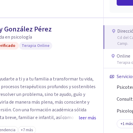
y González Pérez
Direcci
da en psicología
Cd del C
Camp.
rificado
Terapia Online
Online
Terapia o
Servicio
darte a ti y a tu familia a transformar tu vida,
e procesos terapéuticos profundos y sostenibles
Psicote
resolver un problema, sino te ayudo, guío y
Consult
virla de manera más plena, más consciente y
émica sólida
Psicolog
breve, familiar e infantil, así como con
leer más
+
1
más
clínica de más de 26 años y personal te
endencia
+7 más