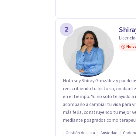
2
Shira
Licencia
No ve
Hola soy Shiray González y puedo ayu
reescribiendo tu historia, mediant
en el tiempo. Yo no solo te ayudo a 
acompaño a cambiar tu vida para vi
más feliz, construyendo tu mejor versión. Con una formación acad
mediante posgrados como terapeuta 
respaldo profesional y experiencia 
Gestión de la ira
Ansiedad
Codep