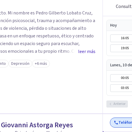
Consult
cto. Mi nombre es Pedro Gilberto Lobato Cruz,
ención psicosocial, trauma y acompañamiento a
Hoy
 de violencia, pérdida o situaciones de alto
16:05
eciendo un espacio seguro para escuchar,
19:05
os emocionales a tu propio ritmo. Creo
leer más
nstruir juntos herramientas que fortalezcan el
ento
Depresión
+6 más
Lunes, 10 d
mpañarte en este
quier duda y acordar una cita. Un abrazo,
00:05
ogo
03:05
Anterior
Teléfo
 Giovanni Astorga Reyes