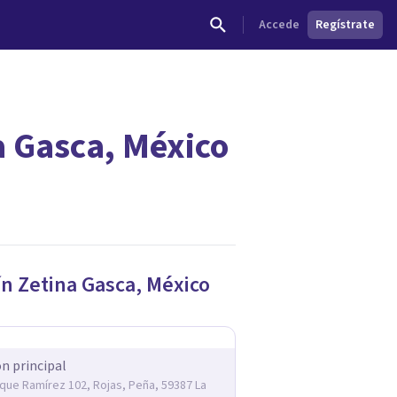
Accede
Regístrate
a Gasca, México
dades.
n Zetina Gasca
,
México
ón principal
rique Ramírez 102, Rojas, Peña, 59387 La