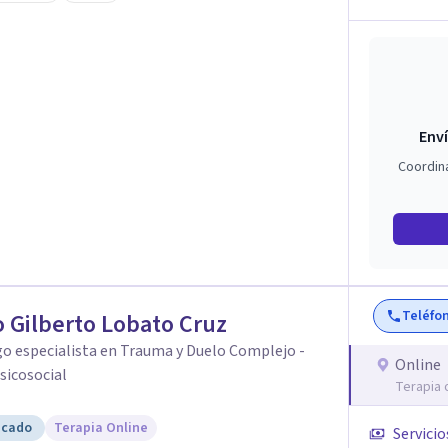
 auténtica y comunicación clara y directa para
rección firme de tu proceso de cambio.
Enví
Coordin
Teléfo
 Gilberto Lobato Cruz
o especialista en Trauma y Duelo Complejo -
Online
sicosocial
Terapia 
icado
Terapia Online
Servicio