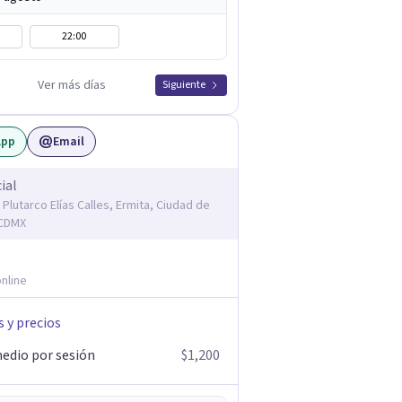
22:00
Ver más días
Siguiente
App
Email
ial
 Plutarco Elías Calles, Ermita, Ciudad de
 CDMX
nline
s y precios
edio por sesión
$1,200