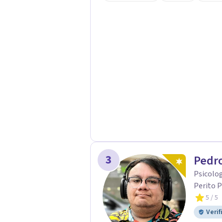
acompaño en el proceso con empatía
darte seguridad emocional y una di
3
Pedro
Psicolog
Perito P
5
/ 5
Verif