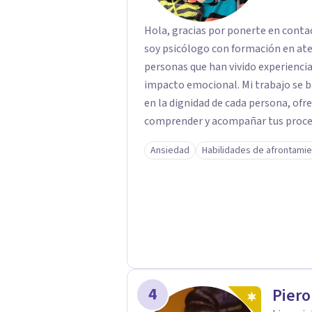
Hola, gracias por ponerte en conta
soy psicólogo con formación en at
personas que han vivido experiencias
impacto emocional. Mi trabajo se basa en un enfoque respetuoso, ético y centrado
en la dignidad de cada persona, ofr
comprender y acompañar tus proces
firmemente en la importancia de co
Ansiedad
Habilidades de afrontami
bienestar, la autonomía y el sentido de vida. Será un gusto aco
proceso. Quedo atento para resolver cual
Pedro Gilberto Lobato Cruz Psicól
4
Piero