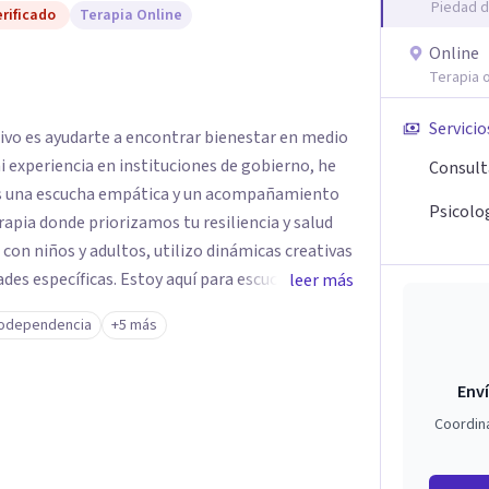
Piedad d
rificado
Terapia Online
Online
Terapia o
Servicio
tivo es ayudarte a encontrar bienestar en medio
 mi experiencia en instituciones de gobierno, he
Consult
es una escucha empática y un acompañamiento
Psicolog
rapia donde priorizamos tu resiliencia y salud
 con niños y adultos, utilizo dinámicas creativas
des específicas. Estoy aquí para escucharte y
leer más
ias para fortalecer tu paz mental.
odependencia
+5 más
Enví
Coordin