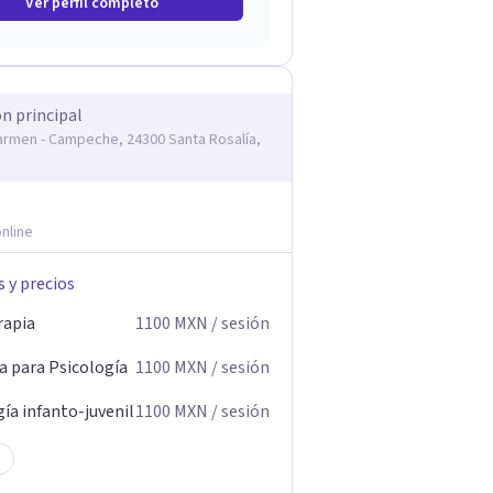
Ver perfil completo
ón principal
armen - Campeche, 24300 Santa Rosalía,
nline
s y precios
rapia
1100
MXN
/ sesión
a para Psicología
1100
MXN
/ sesión
ía infanto-juvenil
1100
MXN
/ sesión