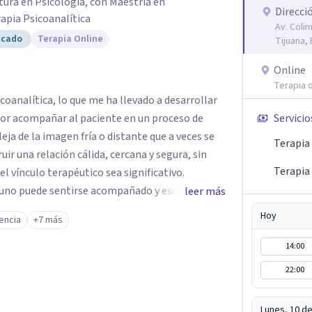
tura en Psicología, con Maestría en
Direcci
apia Psicoanalítica
Av. Coli
icado
Terapia Online
Tijuana, 
Online
Terapia o
oanalítica, lo que me ha llevado a desarrollar
 por acompañar al paciente en un proceso de
Servicio
leja de la imagen fría o distante que a veces se
Terapia 
uir una relación cálida, cercana y segura, sin
Terapia
l vínculo terapéutico sea significativo.
 uno puede sentirse acompañado y escuchado,
leer más
mo nos vinculamos afuera, qué se repite, qué
Hoy
encia
+7 más
n mi consultorio hay lugar para todo: risas,
emoción tiene sentido y merece ser escuchada. Si
14:00
o, mándame un mensaje y comencemos juntos a
22:00
do.
Lunes, 10 d