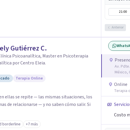
21:00
Anterior
Whats
ely Gutiérrez C.
Clínica Psicoanalítica, Master en Psicoterapia
Presenc
lítica por Centro Eleia.
Av. Pdte.
México,
icado
Terapia Online
Online
Terapia o
n ellas se repite — las mismas situaciones, los
as de relacionarse — y no saben cómo salir. Si
Servicio
.
Costo m
d borderline
+7 más