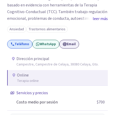
basado en evidencia con herramientas de la Terapia
Cognitivo-Conductual (TCC). También trabajo regulación
emocional, problemas de conducta, autoestima y
leer más
desarrollo de habilidades sociales y emocionales en
Ansiedad
Trastornos alimentarios
población infantil y juvenil. Me mantengo en constante
formación y actualización para brindar el
Teléfono
WhatsApp
Email
acompañamiento más efectivo a cada persona. Ofrezco
un espacio de apoyo, educación sobre salud mental y
alimentación consciente, adaptado a las necesidades de
Dirección principal
Campestre, Campestre de Celaya, 38080 Celaya, Gto.
cada paciente y su familia. Atiendo de forma online.
Puedes reservar tu primera sesión directamente desde mi
Online
perfil.
Terapia online
Servicios y precios
Costo medio por sesión
$700