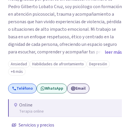
Pedro Gilberto Lobato Cruz, soy psicólogo con formación
en atención psicosocial, trauma y acompañamiento a
personas que han vivido experiencias de violencia, pérdida
o situaciones de alto impacto emocional. Mi trabajo se
basa en un enfoque respetuoso, ético y centrado en la
dignidad de cada persona, ofreciendo un espacio seguro
para escuchar, comprender y acompañar tus procesos
leer más
emocionales a tu propio ritmo. Creo firmemente en la
Ansiedad
Habilidades de afrontamiento
Depresión
importancia de construir juntos herramientas que
+6 más
fortalezcan el bienestar, la autonomía y el sentido de
vida. Será un gusto acompañarte en este proceso. Quedo
Teléfono
WhatsApp
Email
atento para resolver cualquier duda y acordar una cita. Un
abrazo, Pedro Gilberto Lobato Cruz Psicólogo
Online
Terapia online
Servicios y precios