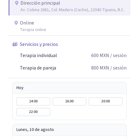
escuchada. Si pudiste conectar con algo de esto,
Dirección principal
Av. Colima 2681, Col. Madero (Cacho), 22040 Tijuana, B.C.
mándame un mensaje y comencemos juntos a trabajar en
eso que has dejado de lado.
Online
Terapia online
Servicios y precios
Terapia individual
600
MXN
/ sesión
Terapia de pareja
800
MXN
/ sesión
Hoy
14:00
16:00
20:00
22:00
Lunes, 10 de agosto