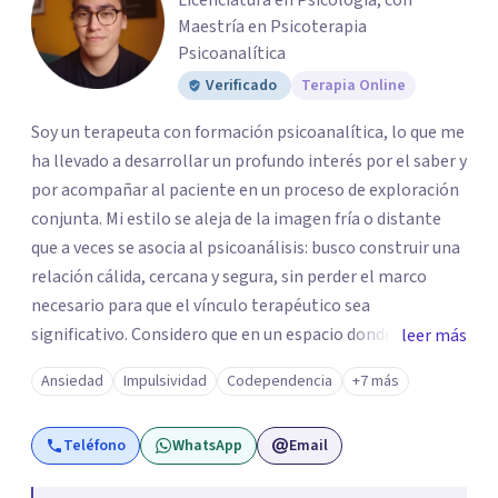
Licenciatura en Psicología, con
Maestría en Psicoterapia
Psicoanalítica
Verificado
Terapia Online
Soy un terapeuta con formación psicoanalítica, lo que me
ha llevado a desarrollar un profundo interés por el saber y
por acompañar al paciente en un proceso de exploración
conjunta. Mi estilo se aleja de la imagen fría o distante
que a veces se asocia al psicoanálisis: busco construir una
relación cálida, cercana y segura, sin perder el marco
necesario para que el vínculo terapéutico sea
significativo. Considero que en un espacio donde uno
leer más
puede sentirse acompañado y escuchado, es posible
Ansiedad
Impulsividad
Codependencia
+7 más
mirar con honestidad cómo nos vinculamos afuera, qué se
repite, qué duele, y qué puede transformarse. En mi
Teléfono
WhatsApp
Email
consultorio hay lugar para todo: risas, tristezas, enojos y
silencios; cada emoción tiene sentido y merece ser