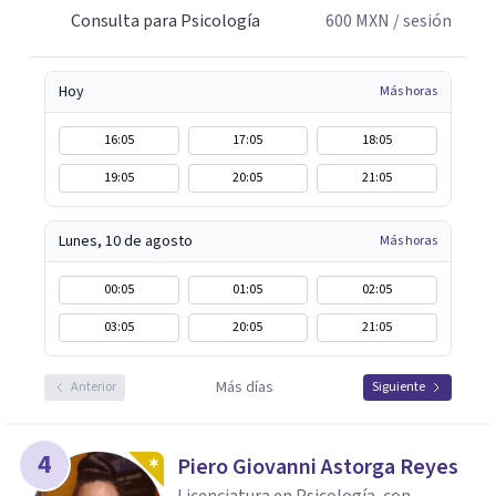
Consulta para Psicología
600
MXN
/ sesión
Hoy
Más horas
16:05
17:05
18:05
19:05
20:05
21:05
Lunes, 10 de agosto
Más horas
00:05
01:05
02:05
03:05
20:05
21:05
Más días
Anterior
Siguiente
4
Piero Giovanni Astorga Reyes