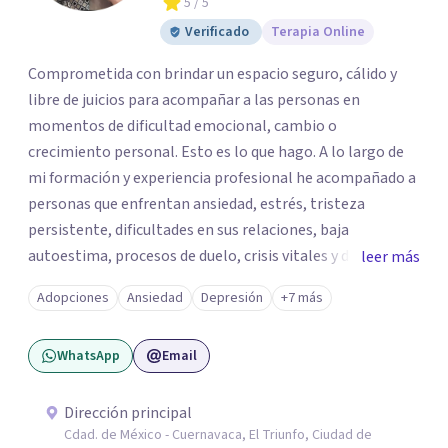
5
/ 5
Verificado
Terapia Online
Comprometida con brindar un espacio seguro, cálido y
libre de juicios para acompañar a las personas en
momentos de dificultad emocional, cambio o
crecimiento personal. Esto es lo que hago. A lo largo de
mi formación y experiencia profesional he acompañado a
personas que enfrentan ansiedad, estrés, tristeza
persistente, dificultades en sus relaciones, baja
autoestima, procesos de duelo, crisis vitales y desafíos
leer más
relacionados con la adaptación a nuevas etapas de la vida.
Adopciones
Ansiedad
Depresión
+7 más
Mi enfoque se basa en la escucha empática, el respeto por
la historia de cada persona y el trabajo conjunto para
WhatsApp
Email
desarrollar herramientas que favorezcan el bienestar
emocional y una mejor calidad de vida. Creo firmemente
que buscar ayuda psicológica es un acto de valentía y
Dirección principal
Cdad. de México - Cuernavaca, El Triunfo, Ciudad de
autocuidado. Mi objetivo es acompañarte para que puedas