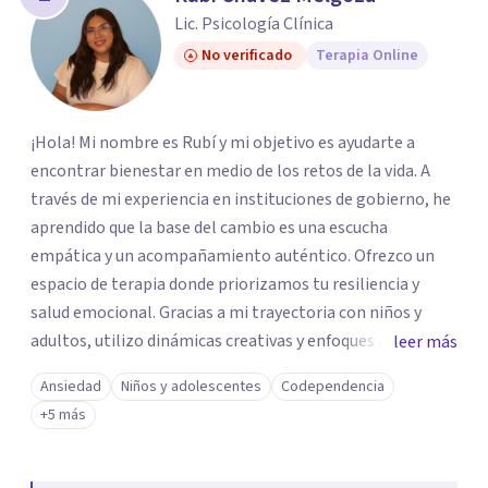
Lic. Psicología Clínica
No verificado
Terapia Online
¡Hola! Mi nombre es Rubí y mi objetivo es ayudarte a
encontrar bienestar en medio de los retos de la vida. A
través de mi experiencia en instituciones de gobierno, he
aprendido que la base del cambio es una escucha
empática y un acompañamiento auténtico. ​Ofrezco un
espacio de terapia donde priorizamos tu resiliencia y
salud emocional. Gracias a mi trayectoria con niños y
adultos, utilizo dinámicas creativas y enfoques adaptados
leer más
a tus necesidades específicas. Estoy aquí para escucharte
Ansiedad
Niños y adolescentes
Codependencia
y brindarte las herramientas necesarias para fortalecer
+5 más
tu paz mental.