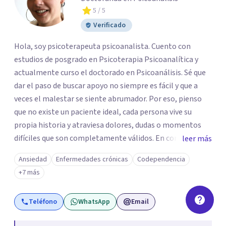
5
/ 5
Verificado
Hola, soy psicoterapeuta psicoanalista. Cuento con
estudios de posgrado en Psicoterapia Psicoanalítica y
actualmente curso el doctorado en Psicoanálisis. Sé que
dar el paso de buscar apoyo no siempre es fácil y que a
veces el malestar se siente abrumador. Por eso, pienso
que no existe un paciente ideal, cada persona vive su
propia historia y atraviesa dolores, dudas o momentos
difíciles que son completamente válidos. En consulta, mi
leer más
intención es ofrecerte un espacio humano y seguro, en el
Ansiedad
Enfermedades crónicas
Codependencia
que sientas la confianza para expresarte y sentir. Nos
+7 más
daremos el tiempo de ir recorriendo tu historia de vida,
identificando con calma de dónde viene aquello que hoy
Teléfono
WhatsApp
Email
pesa haciendo consciente el origen, tus emociones y
experiencias, tanto pasadas como presentes. Es un lugar