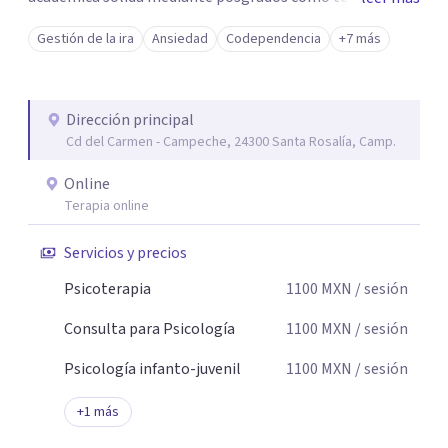
breve, familiar e infantil, así como con respaldo
Gestión de la ira
Ansiedad
Codependencia
+7 más
profesional y experiencia clínica de más de 26 años y
personal te acompaño en el proceso con empatía
auténtica y comunicación clara y directa para darte
Dirección principal
seguridad emocional y una dirección firme de tu proceso
Cd del Carmen - Campeche, 24300 Santa Rosalía, Camp.
de cambio.
Online
Terapia online
Servicios y precios
Psicoterapia
1100
MXN
/ sesión
Consulta para Psicología
1100
MXN
/ sesión
Psicología infanto-juvenil
1100
MXN
/ sesión
+
1
más