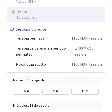
México, CDMX
comprender mejor lo que estás viviendo, fortalecer tus
recursos personales y construir una vida más plena y
Online
congruente con tus necesidades y valores.
Terapia online
Servicios y precios
Terapia perinatal
1100
MXN
/ sesión
Terapia de parejas en periodo
1400
MXN
/
perinatal
sesión
Psicología adulto
1100
MXN
/ sesión
Martes, 11 de agosto
07:00
09:00
13:00
Miércoles, 12 de agosto