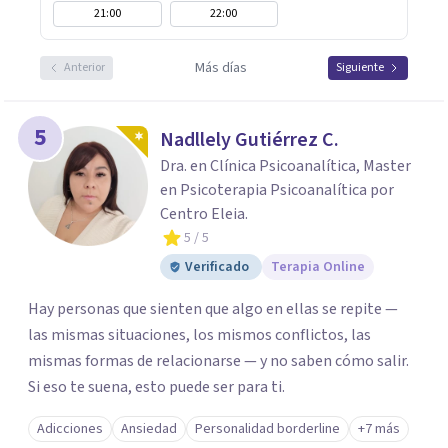
21:00
22:00
Más días
Anterior
Siguiente
5
Nadllely Gutiérrez C.
Dra. en Clínica Psicoanalítica, Master
en Psicoterapia Psicoanalítica por
Centro Eleia.
5
/ 5
Verificado
Terapia Online
Hay personas que sienten que algo en ellas se repite —
las mismas situaciones, los mismos conflictos, las
mismas formas de relacionarse — y no saben cómo salir.
Si eso te suena, esto puede ser para ti.
Adicciones
Ansiedad
Personalidad borderline
+7 más