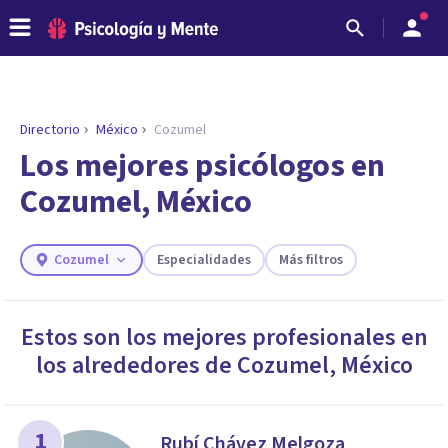
Directorio
México
Cozumel
ENCONTRAR MI TERAPEUTA
¿Necesitas ayuda para encontrar el
Los mejores psicólogos en
psicólogo adecuado?
Cozumel, México
Responde a unas breves preguntas y te ofreceremos
los profesionales que más se ajustan a tus
necesidades.
Cozumel
Especialidades
Más filtros
Responder cuestionario
Estos son los mejores profesionales en
los alrededores de
Cozumel
,
México
1
Rubí Chávez Melgoza