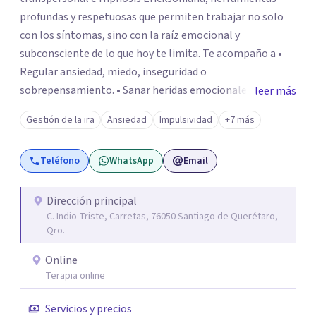
profundas y respetuosas que permiten trabajar no solo
con los síntomas, sino con la raíz emocional y
subconsciente de lo que hoy te limita. Te acompaño a •
Regular ansiedad, miedo, inseguridad o
sobrepensamiento. • Sanar heridas emocionales y
leer más
fortalecer tu autoestima. . Comprender por qué repites
Gestión de la ira
Ansiedad
Impulsividad
+7 más
ciertos patrones o emociones. Puedes superar lo que te
preocupa y lograr tus objetivos más pronto de lo que
Teléfono
WhatsApp
Email
imaginas. Contáctame por Wahtsapp. Puedo ayudarte.
Dirección principal
C. Indio Triste, Carretas, 76050 Santiago de Querétaro,
Qro.
Online
Terapia online
Servicios y precios