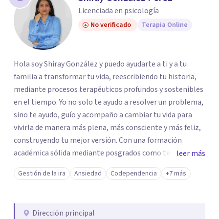
los profesionales que más se ajustan a tus
Licenciada en psicología
necesidades.
No verificado
Terapia Online
Responder cuestionario
Hola soy Shiray González y puedo ayudarte a ti y a tu
familia a transformar tu vida, reescribiendo tu historia,
mediante procesos terapéuticos profundos y sostenibles
en el tiempo. Yo no solo te ayudo a resolver un problema,
sino te ayudo, guío y acompaño a cambiar tu vida para
vivirla de manera más plena, más consciente y más feliz,
construyendo tu mejor versión. Con una formación
académica sólida mediante posgrados como terapeuta
leer más
breve, familiar e infantil, así como con respaldo
Gestión de la ira
Ansiedad
Codependencia
+7 más
profesional y experiencia clínica de más de 26 años y
personal te acompaño en el proceso con empatía
auténtica y comunicación clara y directa para darte
Dirección principal
seguridad emocional y una dirección firme de tu proceso