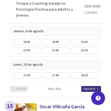
Terapia y Coaching basado en
Adicionalmente enseño herramientas de psicología
1400
MXN
Psicologia Positiva para adultos y
positiva y bienestar a grupos y equipos.
/ sesión
jóvenes
Jueves, 6 de agosto
18:00
18:40
19:20
22:00
22:40
23:20
Lunes, 10 de agosto
17:00
17:40
18:20
Más días
Anterior
Siguiente
15
Oscar Villicaña García