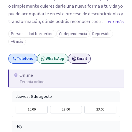
o simplemente quieres darle una nueva forma a tu vida yo
puedo acompañarte en este proceso de descubrimiento y
transformación, dónde podrás reconocer todo aquello
leer más
que te ha aqueja. Así que si buscas un espacio de compañía
Personalidad borderline
Codependencia
Depresión
seguro respetuoso y fraternal yo puedo acompañarte.
+6 más
Teléfono
WhatsApp
Email
Online
Terapia online
Jueves, 6 de agosto
16:00
22:00
23:00
Hoy