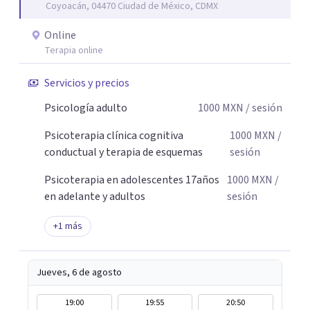
Coyoacán, 04470 Ciudad de México, CDMX
desafíos de la vida con mayor seguridad y equilibrio. Será
un privilegio acompañarte en este camino hacia una vida
Online
con mayor bienestar y tranquilidad.
Terapia online
Servicios y precios
Psicología adulto
1000
MXN
/ sesión
Psicoterapia clínica cognitiva
1000
MXN
/
conductual y terapia de esquemas
sesión
Psicoterapia en adolescentes 17años
1000
MXN
/
en adelante y adultos
sesión
+
1
más
Jueves, 6 de agosto
19:00
19:55
20:50