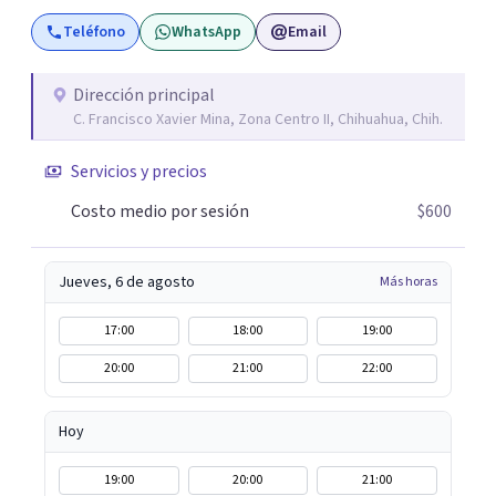
asesoramiento profesional será la clave para encontrar
Teléfono
WhatsApp
Email
las herramientas adecuadas para superar tanto la
dificultad actual como para las que se vayan presentando
a lo largo de tu vida. Realizar la correcta gestión de las
Dirección principal
C. Francisco Xavier Mina, Zona Centro II, Chihuahua, Chih.
mismas de manera consciente y sana evita que se queden
abiertas y sean el origen de malestares permanentes o
Servicios y precios
futuros conflictos. Inteligencia Emocional Fúa I.
Márquez Master en Inteligencia Emocional Universidad
Costo medio por sesión
$600
Internacional de La Rioja España
Jueves, 6 de agosto
Más horas
17:00
18:00
19:00
20:00
21:00
22:00
Hoy
19:00
20:00
21:00