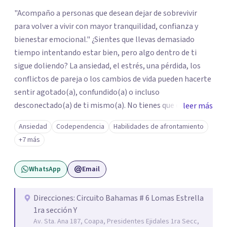
"Acompaño a personas que desean dejar de sobrevivir
para volver a vivir con mayor tranquilidad, confianza y
bienestar emocional." ¿Sientes que llevas demasiado
tiempo intentando estar bien, pero algo dentro de ti
sigue doliendo? La ansiedad, el estrés, una pérdida, los
conflictos de pareja o los cambios de vida pueden hacerte
sentir agotado(a), confundido(a) o incluso
desconectado(a) de ti mismo(a). No tienes que enfrentar
leer más
este proceso en soledad. Te ofrezco un espacio seguro,
Ansiedad
Codependencia
Habilidades de afrontamiento
libre de juicios y basado en la empatía, el respeto y la
+7 más
confidencialidad, donde juntos comprenderemos qué está
ocurriendo y trabajaremos con herramientas respaldadas
WhatsApp
Email
por la evidencia para ayudarte a recuperar tu bienestar.
Acompaño a adolescentes (desde los 17 años), adultos y
parejas que desean superar la ansiedad, la depresión, el
Direcciones: Circuito Bahamas # 6 Lomas Estrella
1ra sección Y
estrés, los duelos, fortalecer su autoestima, establecer
Av. Sta. Ana 187, Coapa, Presidentes Ejidales 1ra Secc,
límites saludables, mejorar sus relaciones y afrontar los