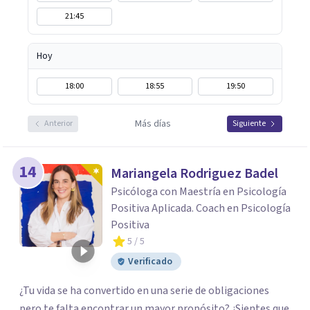
21:45
Hoy
18:00
18:55
19:50
Más días
Anterior
Siguiente
14
Mariangela Rodriguez Badel
Psicóloga con Maestría en Psicología
Positiva Aplicada. Coach en Psicología
Positiva
5
/ 5
Verificado
¿Tu vida se ha convertido en una serie de obligaciones
pero te falta encontrar un mayor propósito? ¿Sientes que