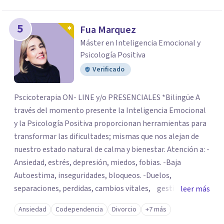
5
Fua Marquez
Máster en Inteligencia Emocional y
Psicología Positiva
Verificado
Pscicoterapia ON- LINE y/o PRESENCIALES *Bilingüe A
través del momento presente la Inteligencia Emocional
y la Psicología Positiva proporcionan herramientas para
transformar las dificultades; mismas que nos alejan de
nuestro estado natural de calma y bienestar. Atención a: -
Ansiedad, estrés, depresión, miedos, fobias. -Baja
Autoestima, inseguridades, bloqueos. -Duelos,
separaciones, perdidas, cambios vitales, gestión de
leer más
emociones, tristeza, ira, soledad. Si deseas resolver una
Ansiedad
Codependencia
Divorcio
+7 más
situación determinada o realizar cambios en tu vida, el