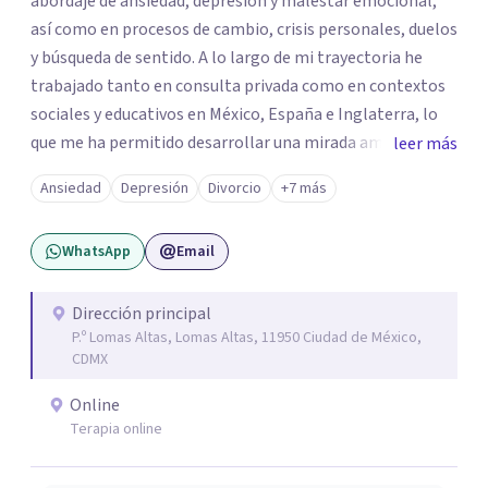
abordaje de ansiedad, depresión y malestar emocional,
así como en procesos de cambio, crisis personales, duelos
y búsqueda de sentido. A lo largo de mi trayectoria he
trabajado tanto en consulta privada como en contextos
sociales y educativos en México, España e Inglaterra, lo
que me ha permitido desarrollar una mirada amplia,
leer más
sensible y profundamente humana del sufrimiento
Ansiedad
Depresión
Divorcio
+7 más
psicológico. Trabajo desde un enfoque integral que
combina la Psicología Existencial, la Logoterapia, el
WhatsApp
Email
Análisis Conductual y la Terapia Dialéctico Conductual.
Este enfoque me permite acompañar de manera efectiva
a personas que atraviesan ansiedad persistente, estados
Dirección principal
P.º Lomas Altas, Lomas Altas, 11950 Ciudad de México,
depresivos, agotamiento emocional, pensamientos
CDMX
negativos recurrentes o dificultades para regular sus
emociones, integrando herramientas basadas en
Online
evidencia con una comprensión profunda de la historia y
Terapia online
el contexto de cada persona.