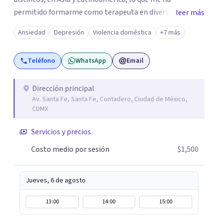
permitido formarme como terapeuta en diversas
leer más
técnicas e idiomas y trabajar con personas de un amplio
Ansiedad
Depresión
Violencia doméstica
+7 más
espectro de culturas, historias y profesiones. Al ser
promotora de Mindfulness como habilitador para una
Teléfono
WhatsApp
Email
vida más satisfactoria, mi proceso de psicoterapia se
apoya en cimientos de Conciencia Plena y Compasión
para explorar tus procesos mentales y emocionales con
Dirección principal
Av. Santa Fe, Santa Fe, Contadero, Ciudad de México,
mayor claridad, perspectiva y amabilidad.
CDMX
Servicios y precios
Costo medio por sesión
$1,500
Jueves, 6 de agosto
13:00
14:00
15:00