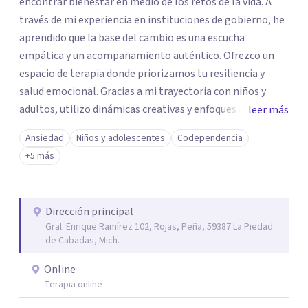
encontrar bienestar en medio de los retos de la vida. A
través de mi experiencia en instituciones de gobierno, he
aprendido que la base del cambio es una escucha
empática y un acompañamiento auténtico. ​Ofrezco un
espacio de terapia donde priorizamos tu resiliencia y
salud emocional. Gracias a mi trayectoria con niños y
adultos, utilizo dinámicas creativas y enfoques adaptados
leer más
a tus necesidades específicas. Estoy aquí para escucharte
Ansiedad
Niños y adolescentes
Codependencia
y brindarte las herramientas necesarias para fortalecer
+5 más
tu paz mental.
Dirección principal
Gral. Enrique Ramírez 102, Rojas, Peña, 59387 La Piedad
de Cabadas, Mich.
Online
Terapia online