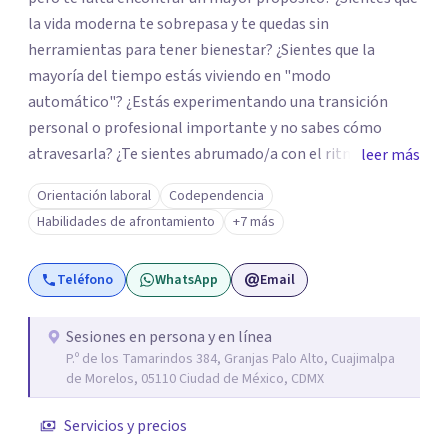
la vida moderna te sobrepasa y te quedas sin
herramientas para tener bienestar? ¿Sientes que la
mayoría del tiempo estás viviendo en "modo
automático"? ¿Estás experimentando una transición
personal o profesional importante y no sabes cómo
atravesarla? ¿Te sientes abrumado/a con el ritmo de tu
leer más
día a día y te preguntas si hay una mejor manera de vivir?
Orientación laboral
Codependencia
¿Aunque no estás deprimido/a sientes que te gustaría
Habilidades de afrontamiento
+7 más
potenciar tu capacidad de bienestar? Hola, Soy
Mariangela Rodriguez Badel. Uno de mis propósitos de
Teléfono
WhatsApp
Email
vida es impactar positivamente la vida de jóvenes y
adultos. Lo hago entendiendo el “mundo” que es cada
uno/a y acompañándolo/as a encontrar herramientas
Sesiones en persona y en línea
P.º de los Tamarindos 384, Granjas Palo Alto, Cuajimalpa
que les permitan conectar con su vida de maneras
de Morelos, 05110 Ciudad de México, CDMX
diferentes y avanzar hacia donde lo necesitan. Hago
procesos de terapia y coaching individual en línea o de
Servicios y precios
manera presencial en la Ciudad de México.