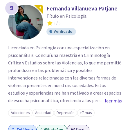
9
Fernanda Villanueva Patjane
Título en Psicología.
5
/ 5
Verificado
Licenciada en Psicología con una especialización en
psicoanálisis. Concluí una maestría en Criminología
Crítica y Estudios sobre las Violencias, lo que me permitió
profundizar en las problemática y posibles
intervenciones relacionadas con las diversas formas de
violencia presentes en nuestras sociedades. Estos
estudios y experiencias me han motivado a crear espacios
de escucha psicoanalítica, ofreciendo a las personas la
leer más
oportunidad de hablar sobre aquello que les causa
Adicciones
Ansiedad
Depresión
+7 más
padecimiento y buscar diversas formas de abordaje y
acompañamiento.
Teléfono
WhatsApp
Email