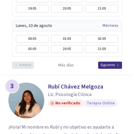
19:05
20:05
21:05
Lunes, 10 de agosto
Más horas
00:05
01:05
02:05
03:05
20:05
21:05
Más días
Anterior
Siguiente
3
Rubí Chávez Melgoza
Lic. Psicología Clínica
No verificado
Terapia Online
¡Hola! Mi nombre es Rubí y mi objetivo es ayudarte a