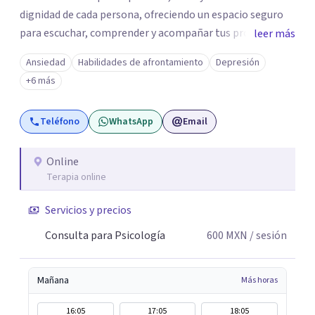
dignidad de cada persona, ofreciendo un espacio seguro
para escuchar, comprender y acompañar tus procesos
leer más
emocionales a tu propio ritmo. Creo firmemente en la
Ansiedad
Habilidades de afrontamiento
Depresión
importancia de construir juntos herramientas que
+6 más
fortalezcan el bienestar, la autonomía y el sentido de
vida. Será un gusto acompañarte en este proceso. Quedo
Teléfono
WhatsApp
Email
atento para resolver cualquier duda y acordar una cita. Un
abrazo, Pedro Gilberto Lobato Cruz Psicólogo
Online
Terapia online
Servicios y precios
Consulta para Psicología
600
MXN
/ sesión
Mañana
Más horas
16:05
17:05
18:05