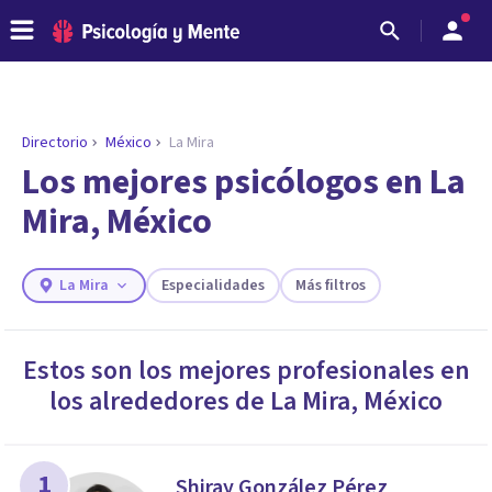
Directorio
México
La Mira
Los mejores psicólogos en La
Mira, México
La Mira
Especialidades
Más filtros
Estos son los mejores profesionales en
los alrededores de
La Mira
,
México
ENCONTRAR MI TERAPEUTA
¿Necesitas ayuda para encontrar el
psicólogo adecuado?
Responde a unas breves preguntas y te ofreceremos
1
Shiray González Pérez