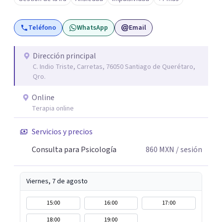
ciertos patrones o emociones. Puedes superar lo que te
preocupa y lograr tus objetivos más pronto de lo que
Teléfono
WhatsApp
Email
imaginas. Contáctame por Wahtsapp. Puedo ayudarte.
Dirección principal
C. Indio Triste, Carretas, 76050 Santiago de Querétaro,
Qro.
Online
Terapia online
Servicios y precios
Consulta para Psicología
860
MXN
/ sesión
Viernes, 7 de agosto
15:00
16:00
17:00
18:00
19:00