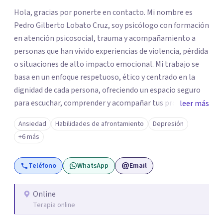
Hola, gracias por ponerte en contacto. Mi nombre es
Pedro Gilberto Lobato Cruz, soy psicólogo con formación
en atención psicosocial, trauma y acompañamiento a
personas que han vivido experiencias de violencia, pérdida
o situaciones de alto impacto emocional. Mi trabajo se
basa en un enfoque respetuoso, ético y centrado en la
dignidad de cada persona, ofreciendo un espacio seguro
para escuchar, comprender y acompañar tus procesos
leer más
emocionales a tu propio ritmo. Creo firmemente en la
Ansiedad
Habilidades de afrontamiento
Depresión
importancia de construir juntos herramientas que
+6 más
fortalezcan el bienestar, la autonomía y el sentido de
vida. Será un gusto acompañarte en este proceso. Quedo
Teléfono
WhatsApp
Email
atento para resolver cualquier duda y acordar una cita. Un
abrazo, Pedro Gilberto Lobato Cruz Psicólogo
Online
Terapia online