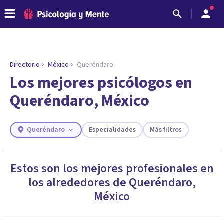
Directorio
México
Queréndaro
ENCONTRAR MI TERAPEUTA
¿Necesitas ayuda para encontrar el
Los mejores psicólogos en
psicólogo adecuado?
Queréndaro, México
Responde a unas breves preguntas y te ofreceremos
los profesionales que más se ajustan a tus
necesidades.
Queréndaro
Especialidades
Más filtros
Responder cuestionario
Estos son los mejores profesionales en
los alrededores de
Queréndaro
,
México