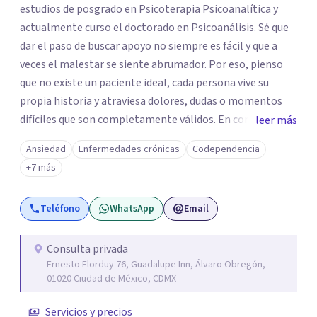
estudios de posgrado en Psicoterapia Psicoanalítica y
actualmente curso el doctorado en Psicoanálisis. Sé que
dar el paso de buscar apoyo no siempre es fácil y que a
veces el malestar se siente abrumador. Por eso, pienso
que no existe un paciente ideal, cada persona vive su
propia historia y atraviesa dolores, dudas o momentos
difíciles que son completamente válidos. En consulta, mi
leer más
intención es ofrecerte un espacio humano y seguro, en el
Ansiedad
Enfermedades crónicas
Codependencia
que sientas la confianza para expresarte y sentir. Nos
+7 más
daremos el tiempo de ir recorriendo tu historia de vida,
identificando con calma de dónde viene aquello que hoy
Teléfono
WhatsApp
Email
pesa haciendo consciente el origen, tus emociones y
experiencias, tanto pasadas como presentes. Es un lugar
para comprender mejor tu mundo interno o cualquier
Consulta privada
Ernesto Elorduy 76, Guadalupe Inn, Álvaro Obregón,
situación que estés atravesando. Acompañarte en lo que
01020 Ciudad de México, CDMX
sientes es el primer paso para darle un nuevo sentido a
las cosas, aprender a mirar tus emociones con más
Servicios y precios