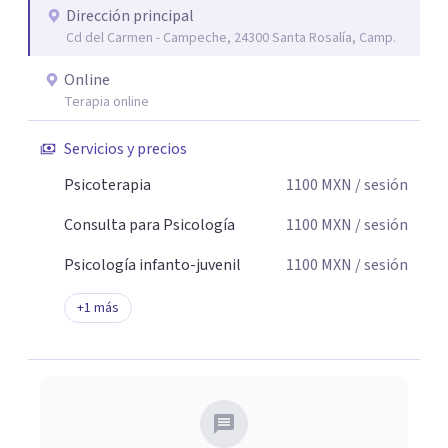
Dirección principal
seguridad emocional y una dirección firme de tu proceso
Cd del Carmen - Campeche, 24300 Santa Rosalía, Camp.
de cambio.
Online
Terapia online
Servicios y precios
Psicoterapia
1100
MXN
/ sesión
Consulta para Psicología
1100
MXN
/ sesión
Psicología infanto-juvenil
1100
MXN
/ sesión
+
1
más