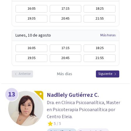
16:05
17:15
18:25
19:35
20:45
21:55
Lunes, 10 de agosto
Más horas
16:05
17:15
18:25
19:35
20:45
21:55
Más días
Anterior
Siguiente
13
Nadllely Gutiérrez C.
Dra. en Clínica Psicoanalítica, Master
en Psicoterapia Psicoanalítica por
Centro Eleia.
5
/ 5