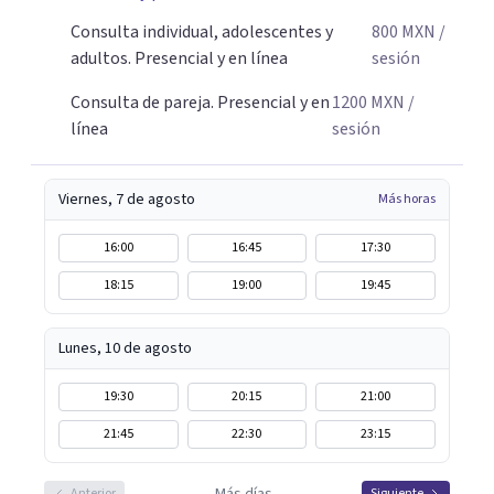
amabilidad e ir soltando de a poco las cargas que llevas
Consulta individual, adolescentes y
800
MXN
/
día a día. Si buscas un espacio donde sentirte escuchado o
adultos. Presencial y en línea
sesión
escuchada y reencontrarte contigo y tu tranquilidad, aquí
estoy para acompañarte en tu proceso.
Consulta de pareja. Presencial y en
1200
MXN
/
línea
sesión
Viernes, 7 de agosto
Más horas
16:00
16:45
17:30
18:15
19:00
19:45
Lunes, 10 de agosto
19:30
20:15
21:00
21:45
22:30
23:15
Anterior
Siguiente