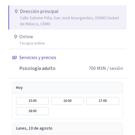
adaptando cada proceso a tu historia, personalidad y
ritmo. A veces, recuperar el equilibrio no significa tener
Dirección principal
Calle Salome Piña, San José Insurgentes, 03900 Ciudad
todas las respuestas, sino encontrar un espacio seguro
de México, CDMX
para comprender lo que sentimos y volver a nosotros
mismos. Si buscas apoyo profesional para ansiedad,
Online
bienestar emocional o dificultades personales, será un
Terapia online
gusto acompañarte en este proceso.
Servicios y precios
Psicología adulto
700
MXN
/ sesión
Hoy
15:00
16:00
17:00
18:00
Lunes, 10 de agosto