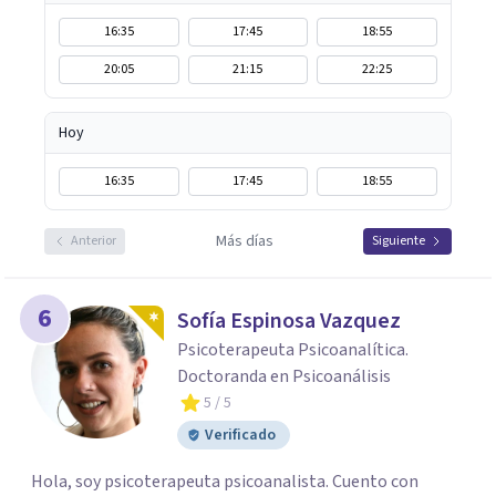
16:35
17:45
18:55
20:05
21:15
22:25
Hoy
16:35
17:45
18:55
Más días
Anterior
Siguiente
6
Sofía Espinosa Vazquez
Psicoterapeuta Psicoanalítica.
Doctoranda en Psicoanálisis
5
/ 5
Verificado
Hola, soy psicoterapeuta psicoanalista. Cuento con