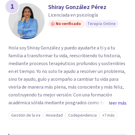
1
Shiray González Pérez
Licenciada en psicología
No verificado
Terapia Online
Hola soy Shiray González y puedo ayudarte a ti y a tu
familia a transformar tu vida, reescribiendo tu historia,
mediante procesos terapéuticos profundos y sostenibles
en el tiempo. Yo no solo te ayudo a resolver un problema,
sino te ayudo, guío y acompaño a cambiar tu vida para
vivirla de manera más plena, más consciente y más feliz,
construyendo tu mejor versión. Con una formación
académica sólida mediante posgrados como terapeuta
leer más
breve, familiar e infantil, así como con respaldo
Gestión de la ira
Ansiedad
Codependencia
+7 más
profesional y experiencia clínica de más de 26 años y
personal te acompaño en el proceso con empatía
auténtica y comunicación clara y directa para darte