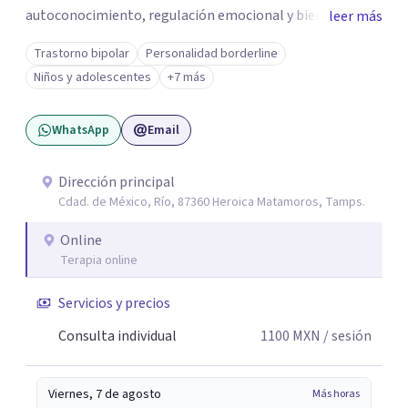
autoconocimiento, regulación emocional y bienestar.
leer más
Trabajo desde un enfoque integrativo que combina
Trastorno bipolar
Personalidad borderline
psicoanálisis, terapia somática y de trauma, psicología
Niños y adolescentes
+7 más
corporal, Mentalization Based Therapy (MBT),
hipnoterapia y respiración neurodinámica, integrando
WhatsApp
Email
actualmente la Psicología Analítica Junguiana. Mi
abordaje también incorpora perspectivas interculturales,
ecopsicología y el trabajo simbólico con el inconsciente,
Dirección principal
Cdad. de México, Río, 87360 Heroica Matamoros, Tamps.
entendiendo que cada proceso terapéutico es único y
requiere una mirada personalizada.
Online
Terapia online
Servicios y precios
Consulta individual
1100
MXN
/ sesión
Viernes, 7 de agosto
Más horas