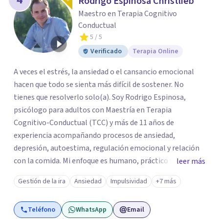
Rodrigo Espinosa Christlieb
Maestro en Terapia Cognitivo
Conductual
5
/ 5
Verificado
Terapia Online
A veces el estrés, la ansiedad o el cansancio emocional
hacen que todo se sienta más difícil de sostener. No
tienes que resolverlo solo(a). Soy Rodrigo Espinosa,
psicólogo para adultos con Maestría en Terapia
Cognitivo-Conductual (TCC) y más de 11 años de
experiencia acompañando procesos de ansiedad,
depresión, autoestima, regulación emocional y relación
con la comida. Mi enfoque es humano, práctico y sin
leer más
tecnicismos: ayudarte a entender qué te pasa y encontrar
Gestión de la ira
Ansiedad
Impulsividad
+7 más
herramientas reales que puedas aplicar desde las
primeras sesiones. Brindo terapia psicológica presencial
Teléfono
WhatsApp
Email
en Ciudad de México y online para adultos en todo México,