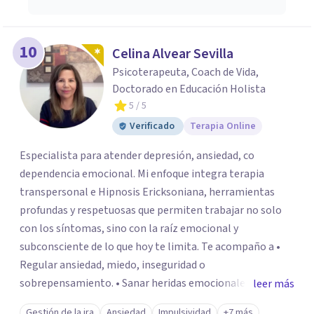
10
Celina Alvear Sevilla
Psicoterapeuta, Coach de Vida,
Doctorado en Educación Holista
5
/ 5
Verificado
Terapia Online
Especialista para atender depresión, ansiedad, co
dependencia emocional. Mi enfoque integra terapia
transpersonal e Hipnosis Ericksoniana, herramientas
profundas y respetuosas que permiten trabajar no solo
con los síntomas, sino con la raíz emocional y
subconsciente de lo que hoy te limita. Te acompaño a •
Regular ansiedad, miedo, inseguridad o
sobrepensamiento. • Sanar heridas emocionales y
leer más
fortalecer tu autoestima. . Comprender por qué repites
Gestión de la ira
Ansiedad
Impulsividad
+7 más