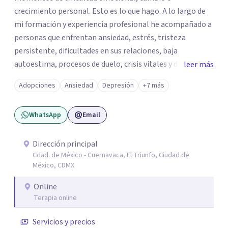
crecimiento personal. Esto es lo que hago. A lo largo de
mi formación y experiencia profesional he acompañado a
personas que enfrentan ansiedad, estrés, tristeza
persistente, dificultades en sus relaciones, baja
autoestima, procesos de duelo, crisis vitales y desafíos
leer más
relacionados con la adaptación a nuevas etapas de la vida.
Adopciones
Ansiedad
Depresión
+7 más
Mi enfoque se basa en la escucha empática, el respeto por
la historia de cada persona y el trabajo conjunto para
WhatsApp
Email
desarrollar herramientas que favorezcan el bienestar
emocional y una mejor calidad de vida. Creo firmemente
que buscar ayuda psicológica es un acto de valentía y
Dirección principal
Cdad. de México - Cuernavaca, El Triunfo, Ciudad de
autocuidado. Mi objetivo es acompañarte para que puedas
México, CDMX
comprender mejor lo que estás viviendo, fortalecer tus
recursos personales y construir una vida más plena y
Online
congruente con tus necesidades y valores.
Terapia online
Servicios y precios