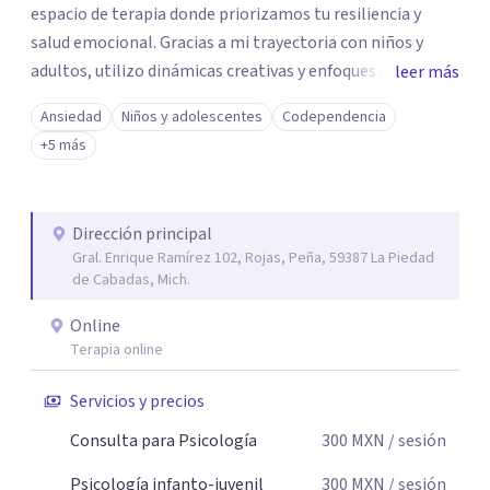
espacio de terapia donde priorizamos tu resiliencia y
salud emocional. Gracias a mi trayectoria con niños y
adultos, utilizo dinámicas creativas y enfoques adaptados
leer más
a tus necesidades específicas. Estoy aquí para escucharte
Ansiedad
Niños y adolescentes
Codependencia
y brindarte las herramientas necesarias para fortalecer
+5 más
tu paz mental.
Dirección principal
Gral. Enrique Ramírez 102, Rojas, Peña, 59387 La Piedad
de Cabadas, Mich.
Online
Terapia online
Servicios y precios
Consulta para Psicología
300
MXN
/ sesión
Psicología infanto-juvenil
300
MXN
/ sesión