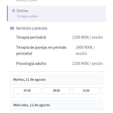
México, CDMX
comprender mejor lo que estás viviendo, fortalecer tus
recursos personales y construir una vida más plena y
Online
congruente con tus necesidades y valores.
Terapia online
Servicios y precios
Terapia perinatal
1100
MXN
/ sesión
Terapia de parejas en periodo
1400
MXN
/
perinatal
sesión
Psicología adulto
1100
MXN
/ sesión
Martes, 11 de agosto
07:00
09:00
13:00
Miércoles, 12 de agosto