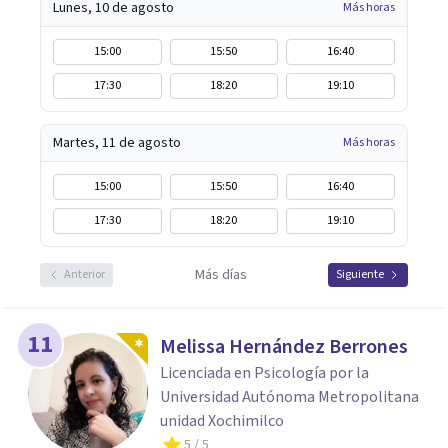
Lunes, 10 de agosto
Más horas
15:00
15:50
16:40
17:30
18:20
19:10
Martes, 11 de agosto
Más horas
15:00
15:50
16:40
17:30
18:20
19:10
Más días
Anterior
Siguiente
11
Melissa Hernández Berrones
Licenciada en Psicología por la
Universidad Autónoma Metropolitana
unidad Xochimilco
5
/ 5