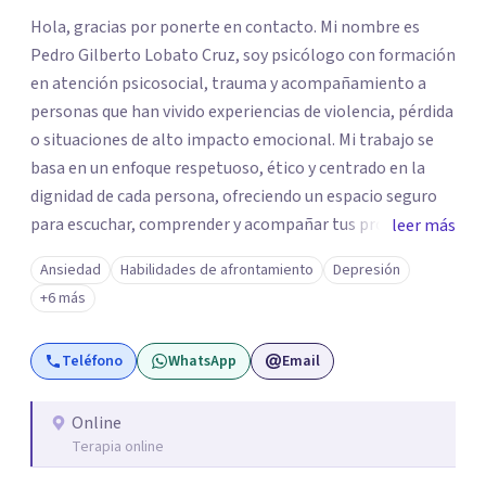
Hola, gracias por ponerte en contacto. Mi nombre es
Pedro Gilberto Lobato Cruz, soy psicólogo con formación
en atención psicosocial, trauma y acompañamiento a
personas que han vivido experiencias de violencia, pérdida
o situaciones de alto impacto emocional. Mi trabajo se
basa en un enfoque respetuoso, ético y centrado en la
dignidad de cada persona, ofreciendo un espacio seguro
para escuchar, comprender y acompañar tus procesos
leer más
emocionales a tu propio ritmo. Creo firmemente en la
Ansiedad
Habilidades de afrontamiento
Depresión
importancia de construir juntos herramientas que
+6 más
fortalezcan el bienestar, la autonomía y el sentido de
vida. Será un gusto acompañarte en este proceso. Quedo
Teléfono
WhatsApp
Email
atento para resolver cualquier duda y acordar una cita. Un
abrazo, Pedro Gilberto Lobato Cruz Psicólogo
Online
Terapia online