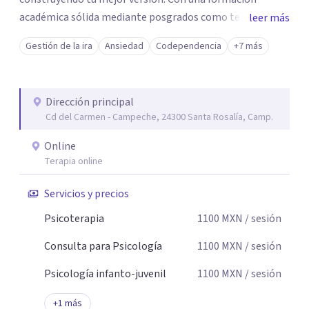
académica sólida mediante posgrados como terapeuta
leer más
breve, familiar e infantil, así como con respaldo
Gestión de la ira
Ansiedad
Codependencia
+7 más
profesional y experiencia clínica de más de 26 años y
personal te acompaño en el proceso con empatía
auténtica y comunicación clara y directa para darte
Dirección principal
seguridad emocional y una dirección firme de tu proceso
Cd del Carmen - Campeche, 24300 Santa Rosalía, Camp.
de cambio.
Online
Terapia online
Servicios y precios
Psicoterapia
1100
MXN
/ sesión
Consulta para Psicología
1100
MXN
/ sesión
Psicología infanto-juvenil
1100
MXN
/ sesión
+
1
más