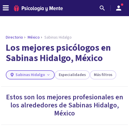
Directorio
México
Sabinas Hidalgo
ENCONTRAR MI TERAPEUTA
¿Necesitas ayuda para encontrar el
Los mejores psicólogos en
psicólogo adecuado?
Sabinas Hidalgo, México
Responde a unas breves preguntas y te ofreceremos
los profesionales que más se ajustan a tus
necesidades.
Sabinas Hidalgo
Especialidades
Más filtros
Responder cuestionario
Estos son los mejores profesionales en
los alrededores de
Sabinas Hidalgo
,
México