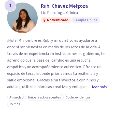
1
Rubí Chávez Melgoza
Lic. Psicología Clínica
No verificado
Terapia Online
¡Hola! Mi nombre es Rubí y mi objetivo es ayudarte a
encontrar bienestar en medio de los retos de la vida. A
través de mi experiencia en instituciones de gobierno, he
aprendido que la base del cambio es una escucha
empática y un acompañamiento auténtico. ​Ofrezco un
espacio de terapia donde priorizamos tu resiliencia y
salud emocional. Gracias a mi trayectoria con niños y
adultos, utilizo dinámicas creativas y enfoques adaptados
leer más
a tus necesidades específicas. Estoy aquí para escucharte
Ansiedad
Niños y adolescentes
Codependencia
y brindarte las herramientas necesarias para fortalecer
+5 más
tu paz mental.