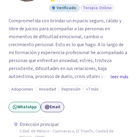
Verificado
Terapia Online
Comprometida con brindar un espacio seguro, cálido y
libre de juicios para acompañar a las personas en
momentos de dificultad emocional, cambio o
crecimiento personal. Esto es lo que hago. A lo largo de
mi formación y experiencia profesional he acompañado a
personas que enfrentan ansiedad, estrés, tristeza
persistente, dificultades en sus relaciones, baja
autoestima, procesos de duelo, crisis vitales y desafíos
leer más
relacionados con la adaptación a nuevas etapas de la vida.
Adopciones
Ansiedad
Depresión
+7 más
Mi enfoque se basa en la escucha empática, el respeto por
la historia de cada persona y el trabajo conjunto para
WhatsApp
Email
desarrollar herramientas que favorezcan el bienestar
emocional y una mejor calidad de vida. Creo firmemente
que buscar ayuda psicológica es un acto de valentía y
Dirección principal
Cdad. de México - Cuernavaca, El Triunfo, Ciudad de
autocuidado. Mi objetivo es acompañarte para que puedas