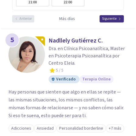
21:00
22:00
Más días
Anterior
Siguiente
5
Nadllely Gutiérrez C.
Dra. en Clínica Psicoanalítica, Master
en Psicoterapia Psicoanalítica por
Centro Eleia.
5
/ 5
Verificado
Terapia Online
Hay personas que sienten que algo en ellas se repite —
las mismas situaciones, los mismos conflictos, las
mismas formas de relacionarse — y no saben cómo salir.
Si eso te suena, esto puede ser para ti.
Adicciones
Ansiedad
Personalidad borderline
+7 más