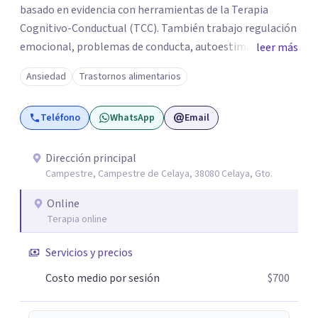
basado en evidencia con herramientas de la Terapia
Cognitivo-Conductual (TCC). También trabajo regulación
emocional, problemas de conducta, autoestima y
leer más
desarrollo de habilidades sociales y emocionales en
Ansiedad
Trastornos alimentarios
población infantil y juvenil. Me mantengo en constante
formación y actualización para brindar el
Teléfono
WhatsApp
Email
acompañamiento más efectivo a cada persona. Ofrezco
un espacio de apoyo, educación sobre salud mental y
alimentación consciente, adaptado a las necesidades de
Dirección principal
Campestre, Campestre de Celaya, 38080 Celaya, Gto.
cada paciente y su familia. Atiendo de forma online.
Puedes reservar tu primera sesión directamente desde mi
Online
perfil.
Terapia online
Servicios y precios
Costo medio por sesión
$700