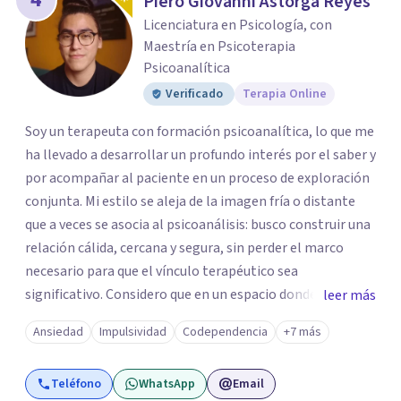
Piero Giovanni Astorga Reyes
Licenciatura en Psicología, con
Maestría en Psicoterapia
Psicoanalítica
Verificado
Terapia Online
Soy un terapeuta con formación psicoanalítica, lo que me
ha llevado a desarrollar un profundo interés por el saber y
por acompañar al paciente en un proceso de exploración
conjunta. Mi estilo se aleja de la imagen fría o distante
que a veces se asocia al psicoanálisis: busco construir una
relación cálida, cercana y segura, sin perder el marco
necesario para que el vínculo terapéutico sea
significativo. Considero que en un espacio donde uno
leer más
puede sentirse acompañado y escuchado, es posible
Ansiedad
Impulsividad
Codependencia
+7 más
mirar con honestidad cómo nos vinculamos afuera, qué se
repite, qué duele, y qué puede transformarse. En mi
Teléfono
WhatsApp
Email
consultorio hay lugar para todo: risas, tristezas, enojos y