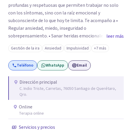
profundas y respetuosas que permiten trabajar no solo
con los síntomas, sino con la raíz emocional y
subconsciente de lo que hoy te limita. Te acompaño a •
Regular ansiedad, miedo, inseguridad o
sobrepensamiento. • Sanar heridas emocionales y
leer más
fortalecer tu autoestima. . Comprender por qué repites
Gestión de la ira
Ansiedad
Impulsividad
+7 más
ciertos patrones o emociones. Puedes superar lo que te
preocupa y lograr tus objetivos más pronto de lo que
Teléfono
WhatsApp
Email
imaginas. Contáctame por Wahtsapp. Puedo ayudarte.
Dirección principal
C. Indio Triste, Carretas, 76050 Santiago de Querétaro,
Qro.
Online
Terapia online
Servicios y precios