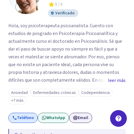
5
/ 5
Verificado
Hola, soy psicoterapeuta psicoanalista. Cuento con
estudios de posgrado en Psicoterapia Psicoanalítica y
actualmente curso el doctorado en Psicoanálisis. Sé que
dar el paso de buscar apoyo no siempre es fácil y que a
veces el malestar se siente abrumador. Por eso, pienso
que no existe un paciente ideal, cada persona vive su
propia historia y atraviesa dolores, dudas o momentos
difíciles que son completamente válidos. En consulta, mi
leer más
intención es ofrecerte un espacio humano y seguro, en el
Ansiedad
Enfermedades crónicas
Codependencia
que sientas la confianza para expresarte y sentir. Nos
+7 más
daremos el tiempo de ir recorriendo tu historia de vida,
identificando con calma de dónde viene aquello que hoy
Teléfono
WhatsApp
Email
pesa haciendo consciente el origen, tus emociones y
experiencias, tanto pasadas como presentes. Es un lugar