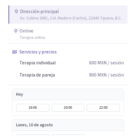
silencios; cada emoción tiene sentido y merece ser
escuchada. Si pudiste conectar con algo de esto,
Dirección principal
Av. Colima 2681, Col. Madero (Cacho), 22040 Tijuana, B.C.
mándame un mensaje y comencemos juntos a trabajar en
eso que has dejado de lado.
Online
Terapia online
Servicios y precios
Terapia individual
600
MXN
/ sesión
Terapia de pareja
800
MXN
/ sesión
Hoy
16:00
20:00
22:00
Lunes, 10 de agosto