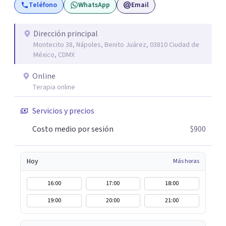
Teléfono
WhatsApp
Email
posible. En el viaje de tu vida. ¿Te das cuenta que tienes
fortalezas que te han llevado a alcanzar metas y
objetivos pero también hay momentos en los que has
Dirección principal
Montecito 38, Nápoles, Benito Juárez, 03810 Ciudad de
experimentado situaciones que no te favorecen y te
México, CDMX
gustaría que fueran diferentes? Pedir ayuda es el primer
paso para encontrar soluciones.
Online
Terapia online
Servicios y precios
Costo medio por sesión
$900
Hoy
Más horas
16:00
17:00
18:00
19:00
20:00
21:00