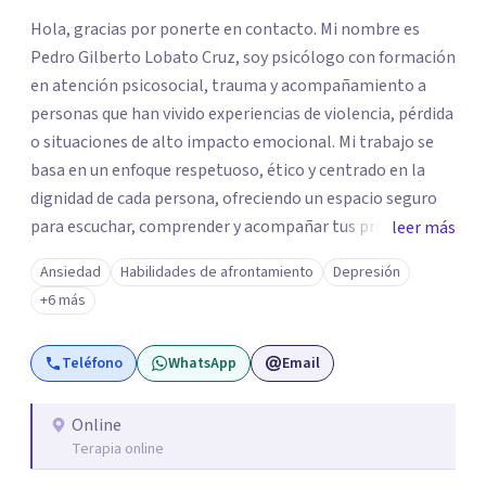
Hola, gracias por ponerte en contacto. Mi nombre es
Pedro Gilberto Lobato Cruz, soy psicólogo con formación
en atención psicosocial, trauma y acompañamiento a
personas que han vivido experiencias de violencia, pérdida
o situaciones de alto impacto emocional. Mi trabajo se
basa en un enfoque respetuoso, ético y centrado en la
dignidad de cada persona, ofreciendo un espacio seguro
para escuchar, comprender y acompañar tus procesos
leer más
emocionales a tu propio ritmo. Creo firmemente en la
Ansiedad
Habilidades de afrontamiento
Depresión
importancia de construir juntos herramientas que
+6 más
fortalezcan el bienestar, la autonomía y el sentido de
vida. Será un gusto acompañarte en este proceso. Quedo
Teléfono
WhatsApp
Email
atento para resolver cualquier duda y acordar una cita. Un
abrazo, Pedro Gilberto Lobato Cruz Psicólogo
Online
Terapia online