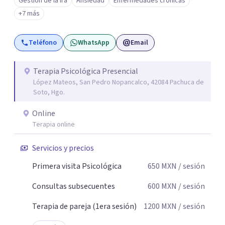
Gestión de la ira
Ansiedad
Enfermedades crónicas
+7 más
Teléfono
WhatsApp
Email
Terapia Psicológica Presencial
López Mateos, San Pedro Nopancalco, 42084 Pachuca de
Soto, Hgo.
Online
Terapia online
Servicios y precios
Primera visita Psicológica
650
MXN
/ sesión
Consultas subsecuentes
600
MXN
/ sesión
Terapia de pareja (1era sesión)
1200
MXN
/ sesión