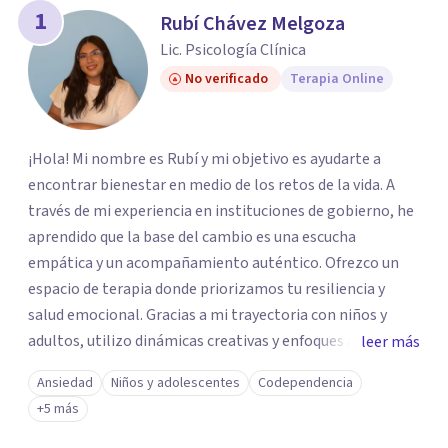
1
Rubí Chávez Melgoza
Lic. Psicología Clínica
No verificado
Terapia Online
¡Hola! Mi nombre es Rubí y mi objetivo es ayudarte a
encontrar bienestar en medio de los retos de la vida. A
través de mi experiencia en instituciones de gobierno, he
aprendido que la base del cambio es una escucha
empática y un acompañamiento auténtico. ​Ofrezco un
espacio de terapia donde priorizamos tu resiliencia y
salud emocional. Gracias a mi trayectoria con niños y
adultos, utilizo dinámicas creativas y enfoques adaptados
leer más
a tus necesidades específicas. Estoy aquí para escucharte
Ansiedad
Niños y adolescentes
Codependencia
y brindarte las herramientas necesarias para fortalecer
+5 más
tu paz mental.