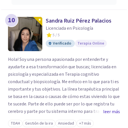
10
Sandra Ruiz Pérez Palacios
Licenciada en Psicología
5
/ 5
Verificado
Terapia Online
Hola! Soy una persona apasionada por entenderte y
ayudarte a esa transformación que buscas; licenciada en
psicología y especializada en Terapia cognitivo
conductual y biopsicología. Me enfoco en lo que para ti es
importante y tus objetivos. La línea terapéutica principal
se basa en la causa o causas de cómo estas viviendo lo que
te sucede. Parte de ello puede ser por lo que registra tu
cerebro y parte por tu sistema interno para traducir lo
leer más
que te pasa. Trabajo con técnicas de: *Mindfulness para
TDAH
Gestión de la ira
Ansiedad
+7 más
que aprendas a gestionar tus emociones *Transpersonal