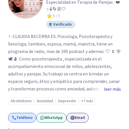
Especialidad en Terapia de Parejas : ❤️
✨🕯️🌀🦋🤍
5
/ 5
Verificado
✨ CLAUDIA BECERRA ES: Psicologa, Psicoterapeuta y
Sexologa, tambien, esposa, mamá, maestra, tiene un
programa de radio, mas de 100 podcast y ademas: 🤍 🌷 🌸
🕊️ 🫂 Como psicoterapeuta , especializada en el
acompañamiento emocional de niños, adolescentes,
adultos y parejas. Su trabajo se centra en brindar un
espacio seguro, ético y empático para comprender, sanar
y transformar procesos como ansiedad, autoestima,
leer más
duelos, conflictos familiares y crisis personales.
Alcoholismo
Ansiedad
Depresión
+7 más
Acompaña desde una mirada humana e integral,
favoreciendo el autoconocimiento, la regulación
Teléfono
WhatsApp
Email
emocional y el equilibrio interno. 💖 💕 💫 🔥 🌹 Como
sexóloga, especializada en Sexualidad Humana