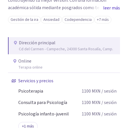
construyendo tu mejor versión. Con una formación
académica sólida mediante posgrados como terapeuta
leer más
breve, familiar e infantil, así como con respaldo
Gestión de la ira
Ansiedad
Codependencia
+7 más
profesional y experiencia clínica de más de 26 años y
personal te acompaño en el proceso con empatía
auténtica y comunicación clara y directa para darte
Dirección principal
seguridad emocional y una dirección firme de tu proceso
Cd del Carmen - Campeche, 24300 Santa Rosalía, Camp.
de cambio.
Online
Terapia online
Servicios y precios
Psicoterapia
1100
MXN
/ sesión
Consulta para Psicología
1100
MXN
/ sesión
Psicología infanto-juvenil
1100
MXN
/ sesión
+
1
más