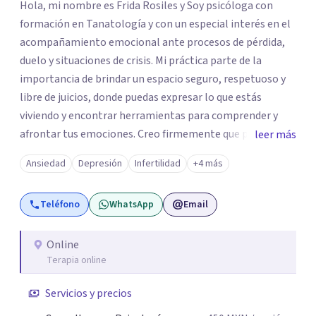
Hola, mi nombre es Frida Rosiles y Soy psicóloga con
formación en Tanatología y con un especial interés en el
acompañamiento emocional ante procesos de pérdida,
duelo y situaciones de crisis. Mi práctica parte de la
importancia de brindar un espacio seguro, respetuoso y
libre de juicios, donde puedas expresar lo que estás
viviendo y encontrar herramientas para comprender y
afrontar tus emociones. Creo firmemente que pedir ayuda
leer más
psicológica no significa tener todas las respuestas, sino
Ansiedad
Depresión
Infertilidad
+4 más
permitirse contar con un espacio para detenerse,
comprender lo que sucede y comenzar a construir nuevas
Teléfono
WhatsApp
Email
formas de afrontar aquello que nos está generando
malestar. Será un gusto acompañarte en este proceso.
Online
Terapia online
Servicios y precios