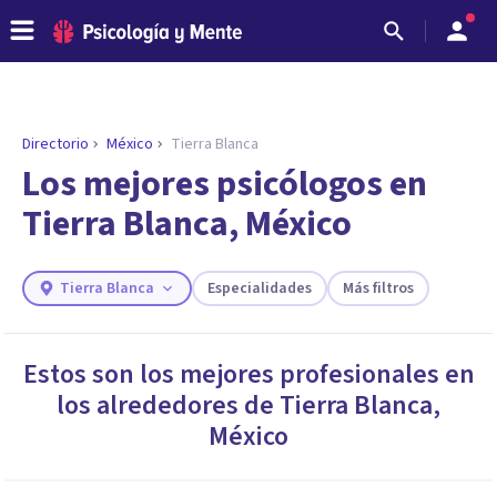
Directorio
México
Tierra Blanca
ENCONTRAR MI TERAPEUTA
¿Necesitas ayuda para encontrar el
Los mejores psicólogos en
psicólogo adecuado?
Tierra Blanca, México
Responde a unas breves preguntas y te ofreceremos
los profesionales que más se ajustan a tus
necesidades.
Tierra Blanca
Especialidades
Más filtros
Responder cuestionario
Estos son los mejores profesionales en
los alrededores de
Tierra Blanca
,
México