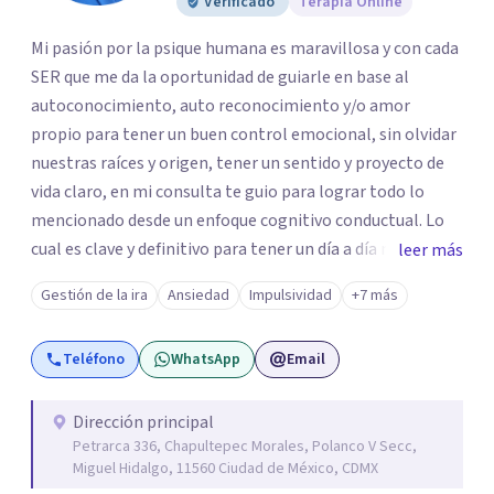
Verificado
Terapia Online
Mi pasión por la psique humana es maravillosa y con cada
SER que me da la oportunidad de guiarle en base al
autoconocimiento, auto reconocimiento y/o amor
propio para tener un buen control emocional, sin olvidar
nuestras raíces y origen, tener un sentido y proyecto de
vida claro, en mi consulta te guio para lograr todo lo
mencionado desde un enfoque cognitivo conductual. Lo
cual es clave y definitivo para tener un día a día mucho
leer más
mas llevadero y productivo. Aún cuando también en base
Gestión de la ira
Ansiedad
Impulsividad
+7 más
a la problemática sugiero trabajar desde un enfoque
psicoanalítico.
Teléfono
WhatsApp
Email
Dirección principal
Petrarca 336, Chapultepec Morales, Polanco V Secc,
Miguel Hidalgo, 11560 Ciudad de México, CDMX