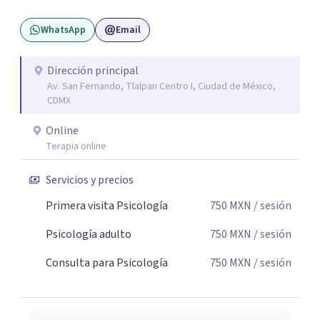
para que comprendas como es que tus vivencias generan
WhatsApp
Email
un impacto en tu hoy. *Respiración para enfoque de
atención, aumento de concentración, memoria y
desempeño (ideales para TDA) *Neuroaprendizaje
Dirección principal
Av. San Fernando, Tlalpan Centro I, Ciudad de México,
*Cambio de hábitos. *Inteligencia emocional y
CDMX
conductual.
Online
Terapia online
Servicios y precios
Primera visita Psicología
750
MXN
/ sesión
Psicología adulto
750
MXN
/ sesión
Consulta para Psicología
750
MXN
/ sesión