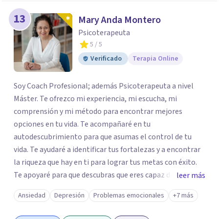
13
Mary Anda Montero
Psicoterapeuta
5
/ 5
Verificado
Terapia Online
Soy Coach Profesional; además Psicoterapeuta a nivel
Máster. Te ofrezco mi experiencia, mi escucha, mi
comprensión y mi método para encontrar mejores
opciones en tu vida. Te acompañaré en tu
autodescubrimiento para que asumas el control de tu
vida. Te ayudaré a identificar tus fortalezas y a encontrar
la riqueza que hay en ti para lograr tus metas con éxito.
Te apoyaré para que descubras que eres capaz de
leer más
convertir los problemas en oportunidades Tú tienes
Ansiedad
Depresión
Problemas emocionales
+7 más
derecho a vivir con bienestar, sin culpas, sin
remordimientos y en plenitud. Con amor propio todo es