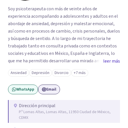
Soy psicoterapeuta con más de veinte años de
experiencia acompañando a adolescentes y adultos en el
abordaje de ansiedad, depresión y malestar emocional,
así como en procesos de cambio, crisis personales, duelos
y búsqueda de sentido. A lo largo de mi trayectoria he
trabajado tanto en consulta privada como en contextos
sociales y educativos en México, España e Inglaterra, lo
que me ha permitido desarrollar una mirada amplia,
leer más
sensible y profundamente humana del sufrimiento
Ansiedad
Depresión
Divorcio
+7 más
psicológico. Trabajo desde un enfoque integral que
combina la Psicología Existencial, la Logoterapia, el
WhatsApp
Email
Análisis Conductual y la Terapia Dialéctico Conductual.
Este enfoque me permite acompañar de manera efectiva
a personas que atraviesan ansiedad persistente, estados
Dirección principal
P.º Lomas Altas, Lomas Altas, 11950 Ciudad de México,
depresivos, agotamiento emocional, pensamientos
CDMX
negativos recurrentes o dificultades para regular sus
emociones, integrando herramientas basadas en