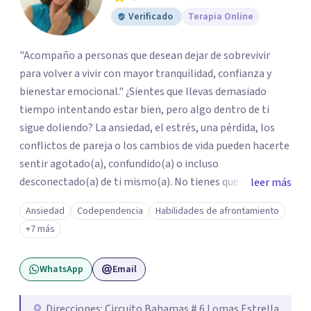
Verificado
Terapia Online
"Acompaño a personas que desean dejar de sobrevivir
para volver a vivir con mayor tranquilidad, confianza y
bienestar emocional." ¿Sientes que llevas demasiado
tiempo intentando estar bien, pero algo dentro de ti
sigue doliendo? La ansiedad, el estrés, una pérdida, los
conflictos de pareja o los cambios de vida pueden hacerte
sentir agotado(a), confundido(a) o incluso
desconectado(a) de ti mismo(a). No tienes que enfrentar
leer más
este proceso en soledad. Te ofrezco un espacio seguro,
Ansiedad
Codependencia
Habilidades de afrontamiento
libre de juicios y basado en la empatía, el respeto y la
+7 más
confidencialidad, donde juntos comprenderemos qué está
ocurriendo y trabajaremos con herramientas respaldadas
WhatsApp
Email
por la evidencia para ayudarte a recuperar tu bienestar.
Acompaño a adolescentes (desde los 17 años), adultos y
parejas que desean superar la ansiedad, la depresión, el
Direcciones: Circuito Bahamas # 6 Lomas Estrella