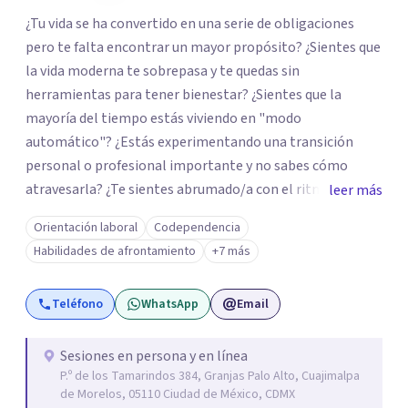
¿Tu vida se ha convertido en una serie de obligaciones
pero te falta encontrar un mayor propósito? ¿Sientes que
la vida moderna te sobrepasa y te quedas sin
herramientas para tener bienestar? ¿Sientes que la
mayoría del tiempo estás viviendo en "modo
automático"? ¿Estás experimentando una transición
personal o profesional importante y no sabes cómo
atravesarla? ¿Te sientes abrumado/a con el ritmo de tu
leer más
día a día y te preguntas si hay una mejor manera de vivir?
Orientación laboral
Codependencia
¿Aunque no estás deprimido/a sientes que te gustaría
Habilidades de afrontamiento
+7 más
potenciar tu capacidad de bienestar? Hola, Soy
Mariangela Rodriguez Badel. Uno de mis propósitos de
Teléfono
WhatsApp
Email
vida es impactar positivamente la vida de jóvenes y
adultos. Lo hago entendiendo el “mundo” que es cada
uno/a y acompañándolo/as a encontrar herramientas
Sesiones en persona y en línea
P.º de los Tamarindos 384, Granjas Palo Alto, Cuajimalpa
que les permitan conectar con su vida de maneras
de Morelos, 05110 Ciudad de México, CDMX
diferentes y avanzar hacia donde lo necesitan. Hago