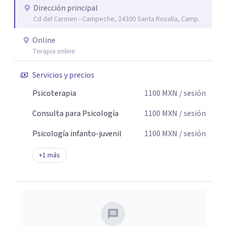
Dirección principal
seguridad emocional y una dirección firme de tu proceso
Cd del Carmen - Campeche, 24300 Santa Rosalía, Camp.
de cambio.
Online
Terapia online
Servicios y precios
Psicoterapia
1100
MXN
/ sesión
Consulta para Psicología
1100
MXN
/ sesión
Psicología infanto-juvenil
1100
MXN
/ sesión
+
1
más