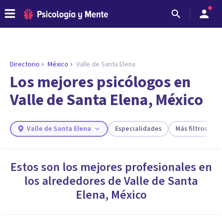
Directorio
México
Valle de Santa Elena
Los mejores psicólogos en
Valle de Santa Elena, México
Valle de Santa Elena
Especialidades
Más filtros
Estos son los mejores profesionales en
los alrededores de
Valle de Santa
ENCONTRAR MI TERAPEUTA
¿Necesitas ayuda para encontrar el
Elena
,
México
psicólogo adecuado?
Responde a unas breves preguntas y te ofreceremos