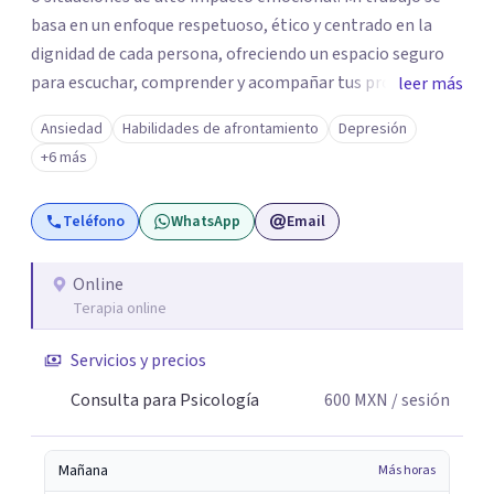
basa en un enfoque respetuoso, ético y centrado en la
dignidad de cada persona, ofreciendo un espacio seguro
para escuchar, comprender y acompañar tus procesos
leer más
emocionales a tu propio ritmo. Creo firmemente en la
Ansiedad
Habilidades de afrontamiento
Depresión
importancia de construir juntos herramientas que
+6 más
fortalezcan el bienestar, la autonomía y el sentido de
vida. Será un gusto acompañarte en este proceso. Quedo
Teléfono
WhatsApp
Email
atento para resolver cualquier duda y acordar una cita. Un
abrazo, Pedro Gilberto Lobato Cruz Psicólogo
Online
Terapia online
Servicios y precios
Consulta para Psicología
600
MXN
/ sesión
Mañana
Más horas