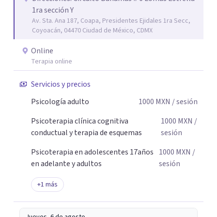
1ra sección Y
estrés, los duelos, fortalecer su autoestima, establecer
Av. Sta. Ana 187, Coapa, Presidentes Ejidales 1ra Secc,
límites saludables, mejorar sus relaciones y afrontar los
Coyoacán, 04470 Ciudad de México, CDMX
desafíos de la vida con mayor seguridad y equilibrio. Será
un privilegio acompañarte en este camino hacia una vida
Online
con mayor bienestar y tranquilidad.
Terapia online
Servicios y precios
Psicología adulto
1000
MXN
/ sesión
Psicoterapia clínica cognitiva
1000
MXN
/
conductual y terapia de esquemas
sesión
Psicoterapia en adolescentes 17años
1000
MXN
/
en adelante y adultos
sesión
+
1
más