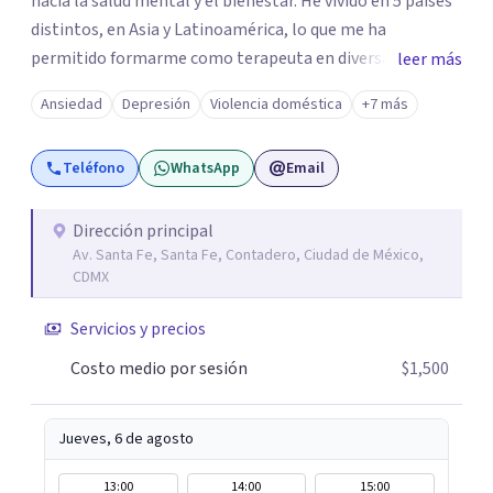
hacia la salud mental y el bienestar. He vivido en 5 países
distintos, en Asia y Latinoamérica, lo que me ha
permitido formarme como terapeuta en diversas
leer más
técnicas e idiomas y trabajar con personas de un amplio
Ansiedad
Depresión
Violencia doméstica
+7 más
espectro de culturas, historias y profesiones. Al ser
promotora de Mindfulness como habilitador para una
Teléfono
WhatsApp
Email
vida más satisfactoria, mi proceso de psicoterapia se
apoya en cimientos de Conciencia Plena y Compasión
para explorar tus procesos mentales y emocionales con
Dirección principal
Av. Santa Fe, Santa Fe, Contadero, Ciudad de México,
mayor claridad, perspectiva y amabilidad.
CDMX
Servicios y precios
Costo medio por sesión
$1,500
Jueves, 6 de agosto
13:00
14:00
15:00