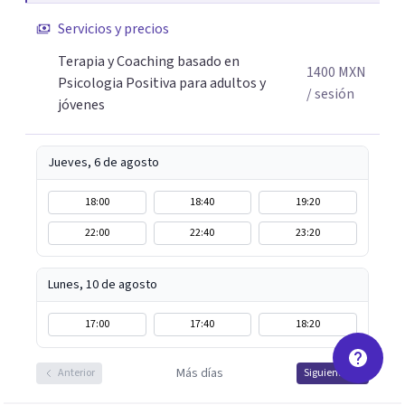
procesos de terapia y coaching individual en línea o de
Servicios y precios
manera presencial en la Ciudad de México.
Terapia y Coaching basado en
Adicionalmente enseño herramientas de psicología
1400
MXN
Psicologia Positiva para adultos y
positiva y bienestar a grupos y equipos.
/ sesión
jóvenes
Jueves, 6 de agosto
18:00
18:40
19:20
22:00
22:40
23:20
Lunes, 10 de agosto
17:00
17:40
18:20
Más días
Anterior
Siguiente