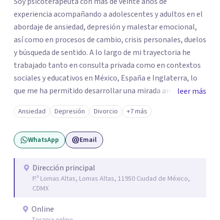
Soy psicoterapeuta con más de veinte años de
experiencia acompañando a adolescentes y adultos en el
abordaje de ansiedad, depresión y malestar emocional,
así como en procesos de cambio, crisis personales, duelos
y búsqueda de sentido. A lo largo de mi trayectoria he
trabajado tanto en consulta privada como en contextos
sociales y educativos en México, España e Inglaterra, lo
que me ha permitido desarrollar una mirada amplia,
leer más
sensible y profundamente humana del sufrimiento
Ansiedad
Depresión
Divorcio
+7 más
psicológico. Trabajo desde un enfoque integral que
combina la Psicología Existencial, la Logoterapia, el
WhatsApp
Email
Análisis Conductual y la Terapia Dialéctico Conductual.
Este enfoque me permite acompañar de manera efectiva
a personas que atraviesan ansiedad persistente, estados
Dirección principal
P.º Lomas Altas, Lomas Altas, 11950 Ciudad de México,
depresivos, agotamiento emocional, pensamientos
CDMX
negativos recurrentes o dificultades para regular sus
emociones, integrando herramientas basadas en
Online
evidencia con una comprensión profunda de la historia y