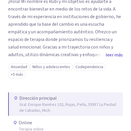
¡Hola! Mi nombre es Rubí y mi objetivo es ayudarte a
encontrar bienestar en medio de los retos de la vida. A
través de mi experiencia en instituciones de gobierno, he
aprendido que la base del cambio es una escucha
empática y un acompañamiento auténtico. ​Ofrezco un
espacio de terapia donde priorizamos tu resiliencia y
salud emocional. Gracias a mi trayectoria con niños y
adultos, utilizo dinámicas creativas y enfoques adaptados
leer más
a tus necesidades específicas. Estoy aquí para escucharte
Ansiedad
Niños y adolescentes
Codependencia
y brindarte las herramientas necesarias para fortalecer
+5 más
tu paz mental.
Dirección principal
Gral. Enrique Ramírez 102, Rojas, Peña, 59387 La Piedad
de Cabadas, Mich.
Online
Terapia online