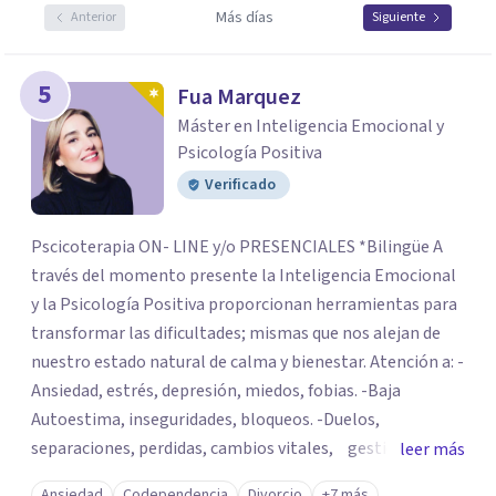
Más días
Anterior
Siguiente
5
Fua Marquez
Máster en Inteligencia Emocional y
Psicología Positiva
Verificado
Pscicoterapia ON- LINE y/o PRESENCIALES *Bilingüe A
través del momento presente la Inteligencia Emocional
y la Psicología Positiva proporcionan herramientas para
transformar las dificultades; mismas que nos alejan de
nuestro estado natural de calma y bienestar. Atención a: -
Ansiedad, estrés, depresión, miedos, fobias. -Baja
Autoestima, inseguridades, bloqueos. -Duelos,
separaciones, perdidas, cambios vitales, gestión de
leer más
emociones, tristeza, ira, soledad. Si deseas resolver una
Ansiedad
Codependencia
Divorcio
+7 más