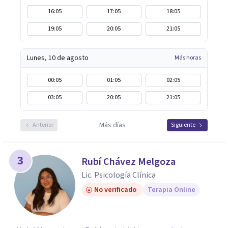
16:05
17:05
18:05
19:05
20:05
21:05
Lunes, 10 de agosto
Más horas
00:05
01:05
02:05
03:05
20:05
21:05
Más días
Anterior
Siguiente
3
Rubí Chávez Melgoza
Lic. Psicología Clínica
No verificado
Terapia Online