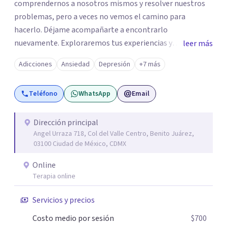
comprendernos a nosotros mismos y resolver nuestros
problemas, pero a veces no vemos el camino para
hacerlo. Déjame acompañarte a encontrarlo
nuevamente. Exploraremos tus experiencias y
leer más
emociones; encontrar en la novedad otra forma de
Adicciones
Ansiedad
Depresión
+7 más
responder a ellas y enfrentarlas hoy es a lo que te invito.
Reinventarse es una opción. La relación que
Teléfono
WhatsApp
Email
construyamos tú y yo basada en la confianza, honestidad
y diálogo es lo que nos permitirá avanzar y sanar.
Aceptación y cambio a través de la empatía con nosotros
Dirección principal
Angel Urraza 718, Col del Valle Centro, Benito Juárez,
y el mundo. Un ambiente que no juzga, un lugar seguro
03100 Ciudad de México, CDMX
para hablar de aquello que nos resistimos a aceptar. Sé
del profundo vacío que deja la muerte de un ser querido o
Online
la pérdida de una mascota; lo devastador que es separarte
Terapia online
de quien amas o la frustración al perder un proyecto de
Servicios y precios
vida; pero también sé, que puedes manejar lo que sientes,
transformarlo y reinventarte. La ansiedad puede
Costo medio por sesión
$700