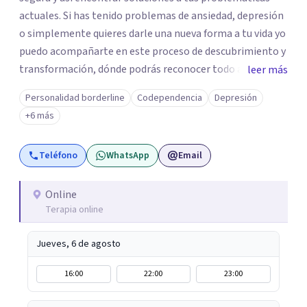
actuales. Si has tenido problemas de ansiedad, depresión
o simplemente quieres darle una nueva forma a tu vida yo
puedo acompañarte en este proceso de descubrimiento y
transformación, dónde podrás reconocer todo aquello
leer más
que te ha aqueja. Así que si buscas un espacio de compañía
Personalidad borderline
Codependencia
Depresión
seguro respetuoso y fraternal yo puedo acompañarte.
+6 más
Teléfono
WhatsApp
Email
Online
Terapia online
Jueves, 6 de agosto
16:00
22:00
23:00