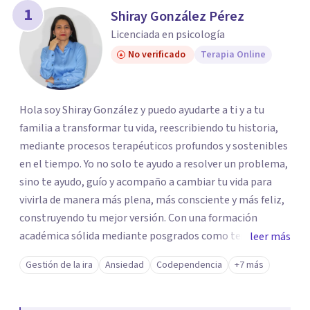
los profesionales que más se ajustan a tus
1
Shiray González Pérez
necesidades.
Licenciada en psicología
Responder cuestionario
No verificado
Terapia Online
Hola soy Shiray González y puedo ayudarte a ti y a tu
familia a transformar tu vida, reescribiendo tu historia,
mediante procesos terapéuticos profundos y sostenibles
en el tiempo. Yo no solo te ayudo a resolver un problema,
sino te ayudo, guío y acompaño a cambiar tu vida para
vivirla de manera más plena, más consciente y más feliz,
construyendo tu mejor versión. Con una formación
académica sólida mediante posgrados como terapeuta
leer más
breve, familiar e infantil, así como con respaldo
Gestión de la ira
Ansiedad
Codependencia
+7 más
profesional y experiencia clínica de más de 26 años y
personal te acompaño en el proceso con empatía
auténtica y comunicación clara y directa para darte