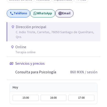
ciertos patrones o emociones. Puedes superar lo que te
preocupa y lograr tus objetivos más pronto de lo que
Teléfono
WhatsApp
Email
imaginas. Contáctame por Wahtsapp. Puedo ayudarte.
Dirección principal
C. Indio Triste, Carretas, 76050 Santiago de Querétaro,
Qro.
Online
Terapia online
Servicios y precios
Consulta para Psicología
860
MXN
/ sesión
Hoy
15:00
16:00
17:00