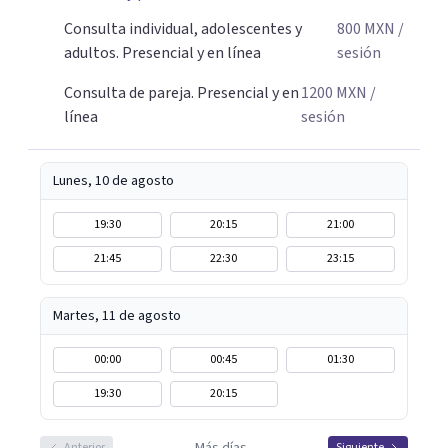
amabilidad e ir soltando de a poco las cargas que llevas
Consulta individual, adolescentes y
800
MXN
/
día a día. Si buscas un espacio donde sentirte escuchado o
adultos. Presencial y en línea
sesión
escuchada y reencontrarte contigo y tu tranquilidad, aquí
estoy para acompañarte en tu proceso.
Consulta de pareja. Presencial y en
1200
MXN
/
línea
sesión
Lunes, 10 de agosto
19:30
20:15
21:00
21:45
22:30
23:15
Martes, 11 de agosto
00:00
00:45
01:30
19:30
20:15
Anterior
Siguiente