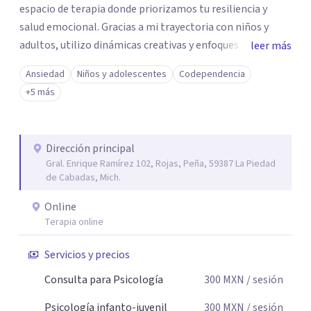
espacio de terapia donde priorizamos tu resiliencia y
salud emocional. Gracias a mi trayectoria con niños y
adultos, utilizo dinámicas creativas y enfoques adaptados
leer más
a tus necesidades específicas. Estoy aquí para escucharte
Ansiedad
Niños y adolescentes
Codependencia
y brindarte las herramientas necesarias para fortalecer
+5 más
tu paz mental.
Dirección principal
Gral. Enrique Ramírez 102, Rojas, Peña, 59387 La Piedad
de Cabadas, Mich.
Online
Terapia online
Servicios y precios
Consulta para Psicología
300
MXN
/ sesión
Psicología infanto-juvenil
300
MXN
/ sesión