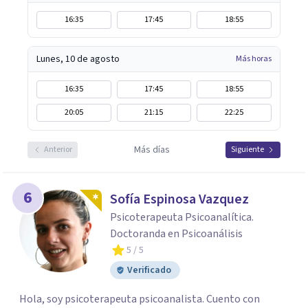
16:35
17:45
18:55
Lunes, 10 de agosto
Más horas
16:35
17:45
18:55
20:05
21:15
22:25
Más días
Anterior
Siguiente
6
Sofía Espinosa Vazquez
Psicoterapeuta Psicoanalítica.
Doctoranda en Psicoanálisis
5
/ 5
Verificado
Hola, soy psicoterapeuta psicoanalista. Cuento con