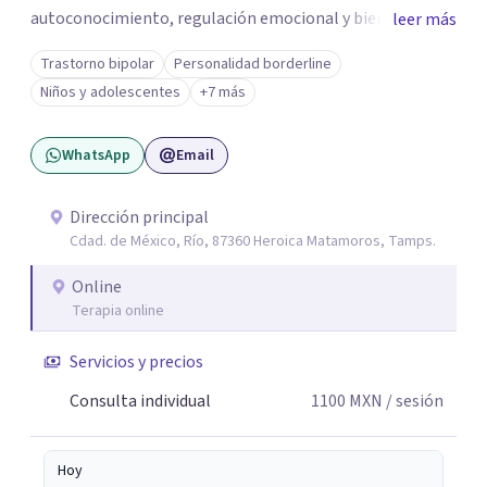
autoconocimiento, regulación emocional y bienestar.
leer más
Trabajo desde un enfoque integrativo que combina
Trastorno bipolar
Personalidad borderline
psicoanálisis, terapia somática y de trauma, psicología
Niños y adolescentes
+7 más
corporal, Mentalization Based Therapy (MBT),
hipnoterapia y respiración neurodinámica, integrando
WhatsApp
Email
actualmente la Psicología Analítica Junguiana. Mi
abordaje también incorpora perspectivas interculturales,
ecopsicología y el trabajo simbólico con el inconsciente,
Dirección principal
Cdad. de México, Río, 87360 Heroica Matamoros, Tamps.
entendiendo que cada proceso terapéutico es único y
requiere una mirada personalizada.
Online
Terapia online
Servicios y precios
Consulta individual
1100
MXN
/ sesión
Hoy