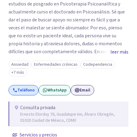
estudios de posgrado en Psicoterapia Psicoanalítica y
actualmente curso el doctorado en Psicoanálisis. Sé que
dar el paso de buscar apoyo no siempre es fácil y que a
veces el malestar se siente abrumador. Por eso, pienso
que no existe un paciente ideal, cada persona vive su
propia historia y atraviesa dolores, dudas o momentos
difíciles que son completamente válidos. En consulta, mi
leer más
intención es ofrecerte un espacio humano y seguro, en el
Ansiedad
Enfermedades crónicas
Codependencia
que sientas la confianza para expresarte y sentir. Nos
+7 más
daremos el tiempo de ir recorriendo tu historia de vida,
identificando con calma de dónde viene aquello que hoy
Teléfono
WhatsApp
Email
pesa haciendo consciente el origen, tus emociones y
experiencias, tanto pasadas como presentes. Es un lugar
para comprender mejor tu mundo interno o cualquier
Consulta privada
Ernesto Elorduy 76, Guadalupe Inn, Álvaro Obregón,
situación que estés atravesando. Acompañarte en lo que
01020 Ciudad de México, CDMX
sientes es el primer paso para darle un nuevo sentido a
las cosas, aprender a mirar tus emociones con más
Servicios y precios