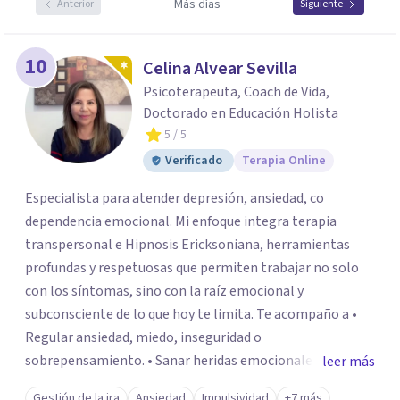
Más días
Anterior
Siguiente
10
Celina Alvear Sevilla
Psicoterapeuta, Coach de Vida,
Doctorado en Educación Holista
5
/ 5
Verificado
Terapia Online
Especialista para atender depresión, ansiedad, co
dependencia emocional. Mi enfoque integra terapia
transpersonal e Hipnosis Ericksoniana, herramientas
profundas y respetuosas que permiten trabajar no solo
con los síntomas, sino con la raíz emocional y
subconsciente de lo que hoy te limita. Te acompaño a •
Regular ansiedad, miedo, inseguridad o
sobrepensamiento. • Sanar heridas emocionales y
leer más
fortalecer tu autoestima. . Comprender por qué repites
Gestión de la ira
Ansiedad
Impulsividad
+7 más