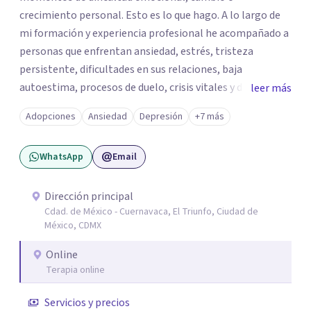
crecimiento personal. Esto es lo que hago. A lo largo de
mi formación y experiencia profesional he acompañado a
personas que enfrentan ansiedad, estrés, tristeza
persistente, dificultades en sus relaciones, baja
autoestima, procesos de duelo, crisis vitales y desafíos
leer más
relacionados con la adaptación a nuevas etapas de la vida.
Adopciones
Ansiedad
Depresión
+7 más
Mi enfoque se basa en la escucha empática, el respeto por
la historia de cada persona y el trabajo conjunto para
WhatsApp
Email
desarrollar herramientas que favorezcan el bienestar
emocional y una mejor calidad de vida. Creo firmemente
que buscar ayuda psicológica es un acto de valentía y
Dirección principal
Cdad. de México - Cuernavaca, El Triunfo, Ciudad de
autocuidado. Mi objetivo es acompañarte para que puedas
México, CDMX
comprender mejor lo que estás viviendo, fortalecer tus
recursos personales y construir una vida más plena y
Online
congruente con tus necesidades y valores.
Terapia online
Servicios y precios