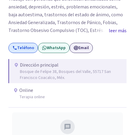
ansiedad, depresión, estrés, problemas emocionales,
baja autoestima, trastornos del estado de ánimo, como
Ansiedad Generalizada, Trastornos de Pánico, Fobias,
Trastorno Obsesivo Compulsivo (TOC), Estrés
leer más
Postraumático, Trastorno de Déficit Atención con
Hiperactividad o sin hiperactividad (TDAH) en
Teléfono
WhatsApp
Email
adolescentes y adultos, situaciones de duelo o pérdidas
significativas. Mi objetivo es brindar un espacio seguro,
Dirección principal
empático y de confianza, donde cada persona pueda
Bosque de Felipe 38, Bosques del Valle, 55717 San
expresar lo que está viviendo y encontrar herramientas
Francisco Coacalco, Méx.
para comprenderse mejor y afrontar sus desafíos.
Online
Acompaño procesos de desarrollo personal,
Terapia online
fortalecimiento de habilidades emocionales y
construcción de recursos para mejorar la calidad de vida.