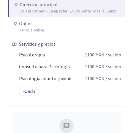
Dirección principal
seguridad emocional y una dirección firme de tu proceso
Cd del Carmen - Campeche, 24300 Santa Rosalía, Camp.
de cambio.
Online
Terapia online
Servicios y precios
Psicoterapia
1100
MXN
/ sesión
Consulta para Psicología
1100
MXN
/ sesión
Psicología infanto-juvenil
1100
MXN
/ sesión
+
1
más