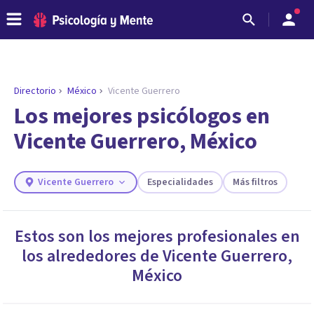
Directorio
México
Vicente Guerrero
ENCONTRAR MI TERAPEUTA
¿Necesitas ayuda para encontrar el
Los mejores psicólogos en
psicólogo adecuado?
Vicente Guerrero, México
Responde a unas breves preguntas y te ofreceremos
los profesionales que más se ajustan a tus
necesidades.
Vicente Guerrero
Especialidades
Más filtros
Responder cuestionario
Estos son los mejores profesionales en
los alrededores de
Vicente Guerrero
,
México