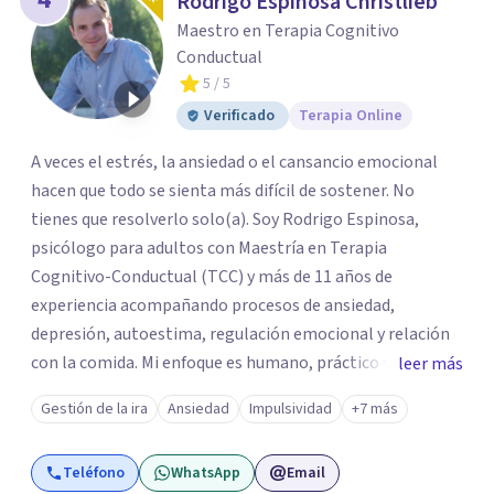
Rodrigo Espinosa Christlieb
Maestro en Terapia Cognitivo
Conductual
5
/ 5
Verificado
Terapia Online
A veces el estrés, la ansiedad o el cansancio emocional
hacen que todo se sienta más difícil de sostener. No
tienes que resolverlo solo(a). Soy Rodrigo Espinosa,
psicólogo para adultos con Maestría en Terapia
Cognitivo-Conductual (TCC) y más de 11 años de
experiencia acompañando procesos de ansiedad,
depresión, autoestima, regulación emocional y relación
con la comida. Mi enfoque es humano, práctico y sin
leer más
tecnicismos: ayudarte a entender qué te pasa y encontrar
Gestión de la ira
Ansiedad
Impulsividad
+7 más
herramientas reales que puedas aplicar desde las
primeras sesiones. Brindo terapia psicológica presencial
Teléfono
WhatsApp
Email
en Ciudad de México y online para adultos en todo México,