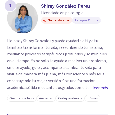
1
Shiray González Pérez
Licenciada en psicología
No verificado
Terapia Online
Hola soy Shiray González y puedo ayudarte a ti y a tu
familia a transformar tu vida, reescribiendo tu historia,
mediante procesos terapéuticos profundos y sostenibles
en el tiempo. Yo no solo te ayudo a resolver un problema,
sino te ayudo, guío y acompaño a cambiar tu vida para
vivirla de manera más plena, más consciente y más feliz,
construyendo tu mejor versión. Con una formación
académica sólida mediante posgrados como terapeuta
leer más
breve, familiar e infantil, así como con respaldo
Gestión de la ira
Ansiedad
Codependencia
+7 más
profesional y experiencia clínica de más de 26 años y
personal te acompaño en el proceso con empatía
auténtica y comunicación clara y directa para darte