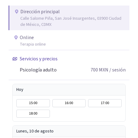
adaptando cada proceso a tu historia, personalidad y
ritmo. A veces, recuperar el equilibrio no significa tener
Dirección principal
Calle Salome Piña, San José Insurgentes, 03900 Ciudad
todas las respuestas, sino encontrar un espacio seguro
de México, CDMX
para comprender lo que sentimos y volver a nosotros
mismos. Si buscas apoyo profesional para ansiedad,
Online
bienestar emocional o dificultades personales, será un
Terapia online
gusto acompañarte en este proceso.
Servicios y precios
Psicología adulto
700
MXN
/ sesión
Hoy
15:00
16:00
17:00
18:00
Lunes, 10 de agosto