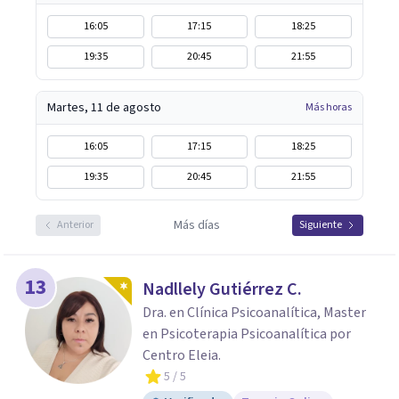
16:05
17:15
18:25
19:35
20:45
21:55
Martes, 11 de agosto
Más horas
16:05
17:15
18:25
19:35
20:45
21:55
Más días
Anterior
Siguiente
13
Nadllely Gutiérrez C.
Dra. en Clínica Psicoanalítica, Master
en Psicoterapia Psicoanalítica por
Centro Eleia.
5
/ 5