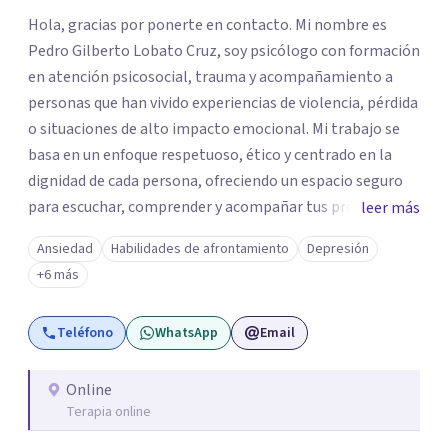
Hola, gracias por ponerte en contacto. Mi nombre es
Pedro Gilberto Lobato Cruz, soy psicólogo con formación
en atención psicosocial, trauma y acompañamiento a
personas que han vivido experiencias de violencia, pérdida
o situaciones de alto impacto emocional. Mi trabajo se
basa en un enfoque respetuoso, ético y centrado en la
dignidad de cada persona, ofreciendo un espacio seguro
para escuchar, comprender y acompañar tus procesos
leer más
emocionales a tu propio ritmo. Creo firmemente en la
Ansiedad
Habilidades de afrontamiento
Depresión
importancia de construir juntos herramientas que
+6 más
fortalezcan el bienestar, la autonomía y el sentido de
vida. Será un gusto acompañarte en este proceso. Quedo
Teléfono
WhatsApp
Email
atento para resolver cualquier duda y acordar una cita. Un
abrazo, Pedro Gilberto Lobato Cruz Psicólogo
Online
Terapia online