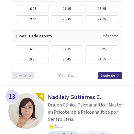
16:05
17:15
18:25
19:35
20:45
21:55
Lunes, 10 de agosto
Más horas
16:05
17:15
18:25
19:35
20:45
21:55
Más días
Anterior
Siguiente
13
Nadllely Gutiérrez C.
Dra. en Clínica Psicoanalítica, Master
en Psicoterapia Psicoanalítica por
Centro Eleia.
5
/ 5