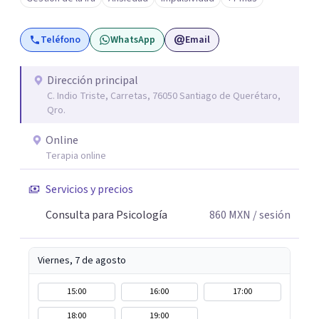
ciertos patrones o emociones. Puedes superar lo que te
preocupa y lograr tus objetivos más pronto de lo que
Teléfono
WhatsApp
Email
imaginas. Contáctame por Wahtsapp. Puedo ayudarte.
Dirección principal
C. Indio Triste, Carretas, 76050 Santiago de Querétaro,
Qro.
Online
Terapia online
Servicios y precios
Consulta para Psicología
860
MXN
/ sesión
Viernes, 7 de agosto
15:00
16:00
17:00
18:00
19:00