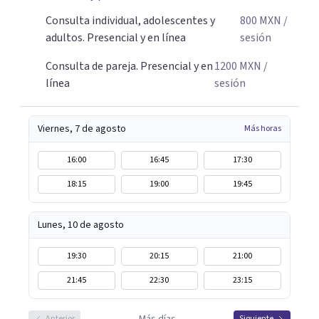
amabilidad e ir soltando de a poco las cargas que llevas
Consulta individual, adolescentes y
800
MXN
/
día a día. Si buscas un espacio donde sentirte escuchado o
adultos. Presencial y en línea
sesión
escuchada y reencontrarte contigo y tu tranquilidad, aquí
estoy para acompañarte en tu proceso.
Consulta de pareja. Presencial y en
1200
MXN
/
línea
sesión
Viernes, 7 de agosto
Más horas
16:00
16:45
17:30
18:15
19:00
19:45
Lunes, 10 de agosto
19:30
20:15
21:00
21:45
22:30
23:15
Anterior
Siguiente