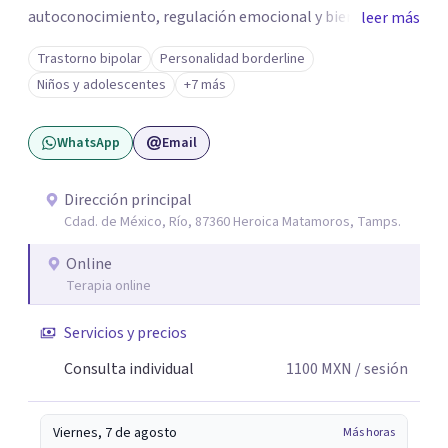
autoconocimiento, regulación emocional y bienestar.
leer más
Trabajo desde un enfoque integrativo que combina
Trastorno bipolar
Personalidad borderline
psicoanálisis, terapia somática y de trauma, psicología
Niños y adolescentes
+7 más
corporal, Mentalization Based Therapy (MBT),
hipnoterapia y respiración neurodinámica, integrando
WhatsApp
Email
actualmente la Psicología Analítica Junguiana. Mi
abordaje también incorpora perspectivas interculturales,
ecopsicología y el trabajo simbólico con el inconsciente,
Dirección principal
Cdad. de México, Río, 87360 Heroica Matamoros, Tamps.
entendiendo que cada proceso terapéutico es único y
requiere una mirada personalizada.
Online
Terapia online
Servicios y precios
Consulta individual
1100
MXN
/ sesión
Viernes, 7 de agosto
Más horas