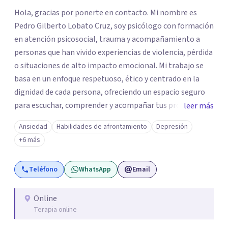
Hola, gracias por ponerte en contacto. Mi nombre es
Pedro Gilberto Lobato Cruz, soy psicólogo con formación
en atención psicosocial, trauma y acompañamiento a
personas que han vivido experiencias de violencia, pérdida
o situaciones de alto impacto emocional. Mi trabajo se
basa en un enfoque respetuoso, ético y centrado en la
dignidad de cada persona, ofreciendo un espacio seguro
para escuchar, comprender y acompañar tus procesos
leer más
emocionales a tu propio ritmo. Creo firmemente en la
Ansiedad
Habilidades de afrontamiento
Depresión
importancia de construir juntos herramientas que
+6 más
fortalezcan el bienestar, la autonomía y el sentido de
vida. Será un gusto acompañarte en este proceso. Quedo
Teléfono
WhatsApp
Email
atento para resolver cualquier duda y acordar una cita. Un
abrazo, Pedro Gilberto Lobato Cruz Psicólogo
Online
Terapia online