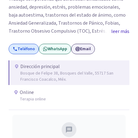
ansiedad, depresión, estrés, problemas emocionales,
baja autoestima, trastornos del estado de ánimo, como
Ansiedad Generalizada, Trastornos de Pánico, Fobias,
Trastorno Obsesivo Compulsivo (TOC), Estrés
leer más
Postraumático, Trastorno de Déficit Atención con
Hiperactividad o sin hiperactividad (TDAH) en
Teléfono
WhatsApp
Email
adolescentes y adultos, situaciones de duelo o pérdidas
significativas. Mi objetivo es brindar un espacio seguro,
Dirección principal
empático y de confianza, donde cada persona pueda
Bosque de Felipe 38, Bosques del Valle, 55717 San
expresar lo que está viviendo y encontrar herramientas
Francisco Coacalco, Méx.
para comprenderse mejor y afrontar sus desafíos.
Online
Acompaño procesos de desarrollo personal,
Terapia online
fortalecimiento de habilidades emocionales y
construcción de recursos para mejorar la calidad de vida.