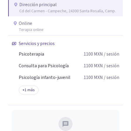
Dirección principal
seguridad emocional y una dirección firme de tu proceso
Cd del Carmen - Campeche, 24300 Santa Rosalía, Camp.
de cambio.
Online
Terapia online
Servicios y precios
Psicoterapia
1100
MXN
/ sesión
Consulta para Psicología
1100
MXN
/ sesión
Psicología infanto-juvenil
1100
MXN
/ sesión
+
1
más