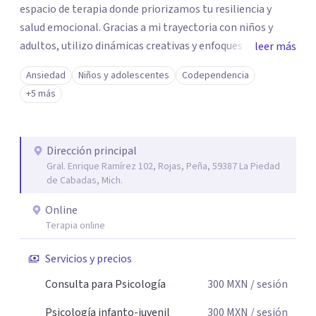
espacio de terapia donde priorizamos tu resiliencia y
salud emocional. Gracias a mi trayectoria con niños y
adultos, utilizo dinámicas creativas y enfoques adaptados
leer más
a tus necesidades específicas. Estoy aquí para escucharte
Ansiedad
Niños y adolescentes
Codependencia
y brindarte las herramientas necesarias para fortalecer
+5 más
tu paz mental.
Dirección principal
Gral. Enrique Ramírez 102, Rojas, Peña, 59387 La Piedad
de Cabadas, Mich.
Online
Terapia online
Servicios y precios
Consulta para Psicología
300
MXN
/ sesión
Psicología infanto-juvenil
300
MXN
/ sesión