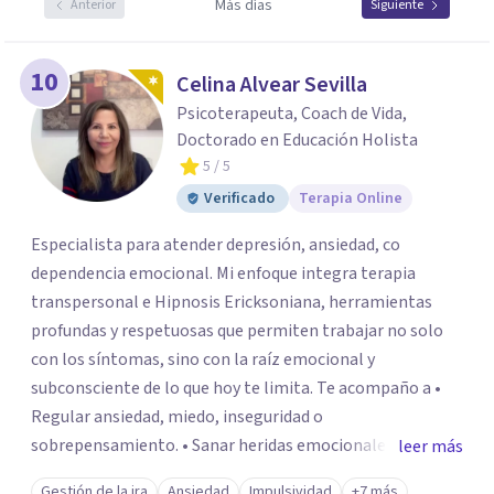
Más días
Anterior
Siguiente
10
Celina Alvear Sevilla
Psicoterapeuta, Coach de Vida,
Doctorado en Educación Holista
5
/ 5
Verificado
Terapia Online
Especialista para atender depresión, ansiedad, co
dependencia emocional. Mi enfoque integra terapia
transpersonal e Hipnosis Ericksoniana, herramientas
profundas y respetuosas que permiten trabajar no solo
con los síntomas, sino con la raíz emocional y
subconsciente de lo que hoy te limita. Te acompaño a •
Regular ansiedad, miedo, inseguridad o
sobrepensamiento. • Sanar heridas emocionales y
leer más
fortalecer tu autoestima. . Comprender por qué repites
Gestión de la ira
Ansiedad
Impulsividad
+7 más