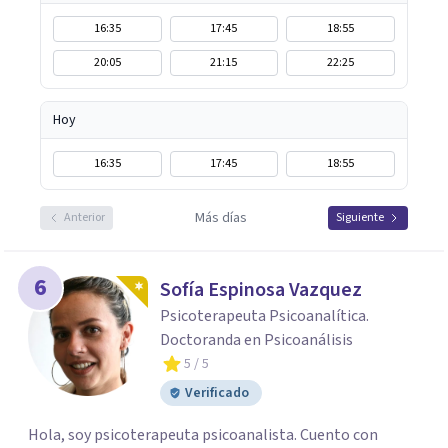
16:35
17:45
18:55
20:05
21:15
22:25
Hoy
16:35
17:45
18:55
Más días
Anterior
Siguiente
6
Sofía Espinosa Vazquez
Psicoterapeuta Psicoanalítica.
Doctoranda en Psicoanálisis
5
/ 5
Verificado
Hola, soy psicoterapeuta psicoanalista. Cuento con