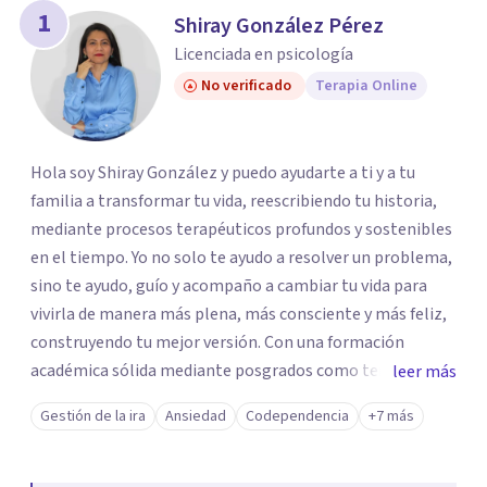
1
Shiray González Pérez
Licenciada en psicología
No verificado
Terapia Online
Hola soy Shiray González y puedo ayudarte a ti y a tu
familia a transformar tu vida, reescribiendo tu historia,
mediante procesos terapéuticos profundos y sostenibles
en el tiempo. Yo no solo te ayudo a resolver un problema,
sino te ayudo, guío y acompaño a cambiar tu vida para
vivirla de manera más plena, más consciente y más feliz,
construyendo tu mejor versión. Con una formación
académica sólida mediante posgrados como terapeuta
leer más
breve, familiar e infantil, así como con respaldo
Gestión de la ira
Ansiedad
Codependencia
+7 más
profesional y experiencia clínica de más de 26 años y
personal te acompaño en el proceso con empatía
auténtica y comunicación clara y directa para darte