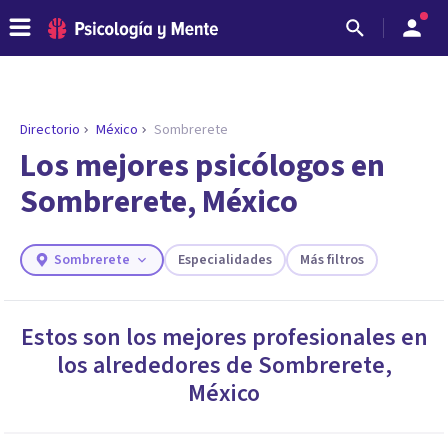
Directorio
México
Sombrerete
ENCONTRAR MI TERAPEUTA
¿Necesitas ayuda para encontrar el
Los mejores psicólogos en
psicólogo adecuado?
Sombrerete, México
Responde a unas breves preguntas y te ofreceremos
los profesionales que más se ajustan a tus
necesidades.
Sombrerete
Especialidades
Más filtros
Responder cuestionario
Estos son los mejores profesionales en
los alrededores de
Sombrerete
,
México