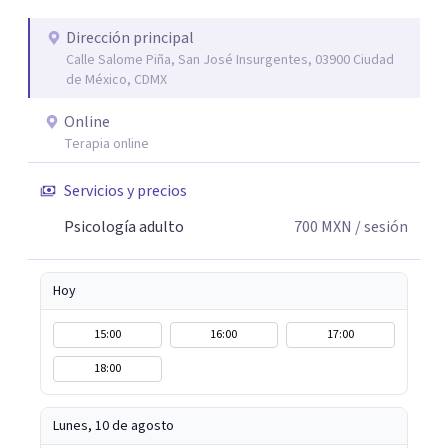
adaptando cada proceso a tu historia, personalidad y
ritmo. A veces, recuperar el equilibrio no significa tener
Dirección principal
Calle Salome Piña, San José Insurgentes, 03900 Ciudad
todas las respuestas, sino encontrar un espacio seguro
de México, CDMX
para comprender lo que sentimos y volver a nosotros
mismos. Si buscas apoyo profesional para ansiedad,
Online
bienestar emocional o dificultades personales, será un
Terapia online
gusto acompañarte en este proceso.
Servicios y precios
Psicología adulto
700
MXN
/ sesión
Hoy
15:00
16:00
17:00
18:00
Lunes, 10 de agosto