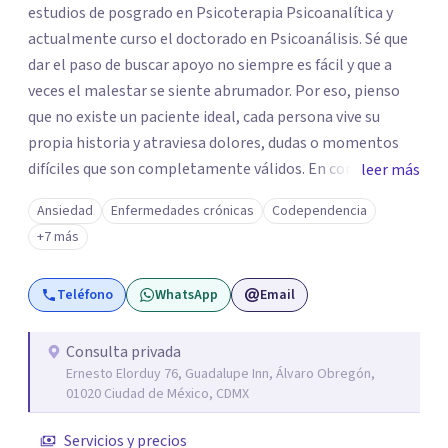
estudios de posgrado en Psicoterapia Psicoanalítica y
actualmente curso el doctorado en Psicoanálisis. Sé que
dar el paso de buscar apoyo no siempre es fácil y que a
veces el malestar se siente abrumador. Por eso, pienso
que no existe un paciente ideal, cada persona vive su
propia historia y atraviesa dolores, dudas o momentos
difíciles que son completamente válidos. En consulta, mi
leer más
intención es ofrecerte un espacio humano y seguro, en el
Ansiedad
Enfermedades crónicas
Codependencia
que sientas la confianza para expresarte y sentir. Nos
+7 más
daremos el tiempo de ir recorriendo tu historia de vida,
identificando con calma de dónde viene aquello que hoy
Teléfono
WhatsApp
Email
pesa haciendo consciente el origen, tus emociones y
experiencias, tanto pasadas como presentes. Es un lugar
para comprender mejor tu mundo interno o cualquier
Consulta privada
Ernesto Elorduy 76, Guadalupe Inn, Álvaro Obregón,
situación que estés atravesando. Acompañarte en lo que
01020 Ciudad de México, CDMX
sientes es el primer paso para darle un nuevo sentido a
las cosas, aprender a mirar tus emociones con más
Servicios y precios