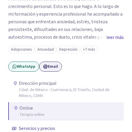
crecimiento personal. Esto es lo que hago. A lo largo de
mi formación y experiencia profesional he acompañado a
personas que enfrentan ansiedad, estrés, tristeza
persistente, dificultades en sus relaciones, baja
autoestima, procesos de duelo, crisis vitales y desafíos
leer más
relacionados con la adaptación a nuevas etapas de la vida.
Adopciones
Ansiedad
Depresión
+7 más
Mi enfoque se basa en la escucha empática, el respeto por
la historia de cada persona y el trabajo conjunto para
WhatsApp
Email
desarrollar herramientas que favorezcan el bienestar
emocional y una mejor calidad de vida. Creo firmemente
que buscar ayuda psicológica es un acto de valentía y
Dirección principal
Cdad. de México - Cuernavaca, El Triunfo, Ciudad de
autocuidado. Mi objetivo es acompañarte para que puedas
México, CDMX
comprender mejor lo que estás viviendo, fortalecer tus
recursos personales y construir una vida más plena y
Online
congruente con tus necesidades y valores.
Terapia online
Servicios y precios