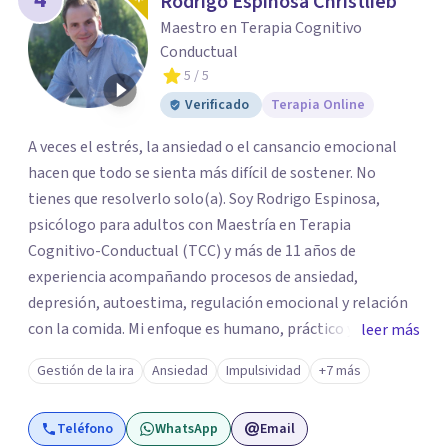
Rodrigo Espinosa Christlieb
Maestro en Terapia Cognitivo
Conductual
5
/ 5
Verificado
Terapia Online
A veces el estrés, la ansiedad o el cansancio emocional
hacen que todo se sienta más difícil de sostener. No
tienes que resolverlo solo(a). Soy Rodrigo Espinosa,
psicólogo para adultos con Maestría en Terapia
Cognitivo-Conductual (TCC) y más de 11 años de
experiencia acompañando procesos de ansiedad,
depresión, autoestima, regulación emocional y relación
con la comida. Mi enfoque es humano, práctico y sin
leer más
tecnicismos: ayudarte a entender qué te pasa y encontrar
Gestión de la ira
Ansiedad
Impulsividad
+7 más
herramientas reales que puedas aplicar desde las
primeras sesiones. Brindo terapia psicológica presencial
Teléfono
WhatsApp
Email
en Ciudad de México y online para adultos en todo México,