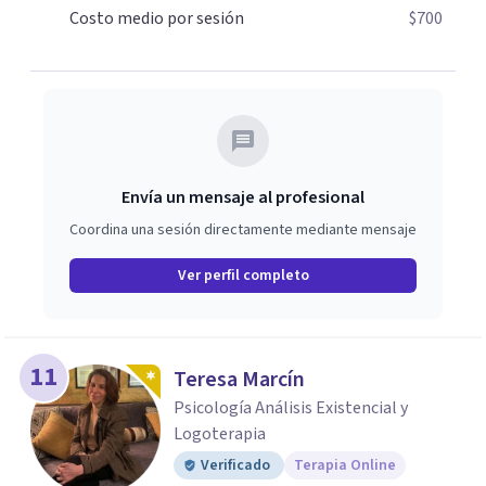
transformarlo y reinventarte. La ansiedad puede
Costo medio por sesión
$700
domarse, tú tienes la capacidad de decidir cómo vivir una
experiencia ¿Cómo es ser tú?
Envía un mensaje al profesional
Coordina una sesión directamente mediante mensaje
Ver perfil completo
11
Teresa Marcín
Psicología Análisis Existencial y
Logoterapia
Verificado
Terapia Online