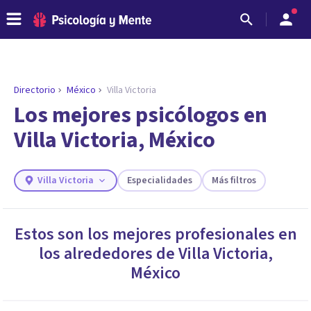
Directorio
México
Villa Victoria
ENCONTRAR MI TERAPEUTA
¿Necesitas ayuda para encontrar el
Los mejores psicólogos en
psicólogo adecuado?
Villa Victoria, México
Responde a unas breves preguntas y te ofreceremos
los profesionales que más se ajustan a tus
necesidades.
Villa Victoria
Especialidades
Más filtros
Responder cuestionario
Estos son los mejores profesionales en
los alrededores de
Villa Victoria
,
México