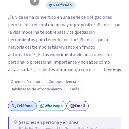
Verificado
¿Tu vida se ha convertido en una serie de obligaciones
pero te falta encontrar un mayor propósito? ¿Sientes que
la vida moderna te sobrepasa y te quedas sin
herramientas para tener bienestar? ¿Sientes que la
mayoría del tiempo estás viviendo en "modo
automático"? ¿Estás experimentando una transición
personal o profesional importante y no sabes cómo
atravesarla? ¿Te sientes abrumado/a con el ritmo de tu
leer más
día a día y te preguntas si hay una mejor manera de vivir?
Orientación laboral
Codependencia
¿Aunque no estás deprimido/a sientes que te gustaría
Habilidades de afrontamiento
+7 más
potenciar tu capacidad de bienestar? Hola, Soy
Mariangela Rodriguez Badel. Uno de mis propósitos de
Teléfono
WhatsApp
Email
vida es impactar positivamente la vida de jóvenes y
adultos. Lo hago entendiendo el “mundo” que es cada
uno/a y acompañándolo/as a encontrar herramientas
Sesiones en persona y en línea
P.º de los Tamarindos 384, Granjas Palo Alto, Cuajimalpa