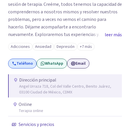
sesión de terapia. Creéme, todos tenemos la capacidad de
comprendernos a nosotros mismos y resolver nuestros
problemas, pero a veces no vemos el camino para
hacerlo. Déjame acompañarte a encontrarlo
nuevamente. Exploraremos tus experiencias y
leer más
emociones; encontrar en la novedad otra forma de
Adicciones
Ansiedad
Depresión
+7 más
responder a ellas y enfrentarlas hoy es a lo que te invito.
Reinventarse es una opción. La relación que
Teléfono
WhatsApp
Email
construyamos tú y yo basada en la confianza, honestidad
y diálogo es lo que nos permitirá avanzar y sanar.
Aceptación y cambio a través de la empatía con nosotros
Dirección principal
Angel Urraza 718, Col del Valle Centro, Benito Juárez,
y el mundo. Un ambiente que no juzga, un lugar seguro
03100 Ciudad de México, CDMX
para hablar de aquello que nos resistimos a aceptar. Sé
del profundo vacío que deja la muerte de un ser querido o
Online
la pérdida de una mascota; lo devastador que es separarte
Terapia online
de quien amas o la frustración al perder un proyecto de
Servicios y precios
vida; pero también sé, que puedes manejar lo que sientes,