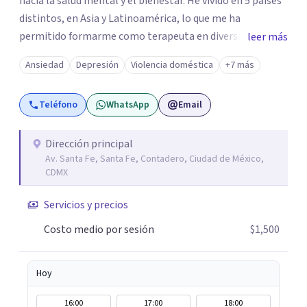
hacia la salud mental y el bienestar. He vivido en 5 países
distintos, en Asia y Latinoamérica, lo que me ha
permitido formarme como terapeuta en diversas
leer más
técnicas e idiomas y trabajar con personas de un amplio
Ansiedad
Depresión
Violencia doméstica
+7 más
espectro de culturas, historias y profesiones. Al ser
promotora de Mindfulness como habilitador para una
Teléfono
WhatsApp
Email
vida más satisfactoria, mi proceso de psicoterapia se
apoya en cimientos de Conciencia Plena y Compasión
para explorar tus procesos mentales y emocionales con
Dirección principal
Av. Santa Fe, Santa Fe, Contadero, Ciudad de México,
mayor claridad, perspectiva y amabilidad.
CDMX
Servicios y precios
Costo medio por sesión
$1,500
Hoy
16:00
17:00
18:00