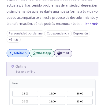
actuales. Si has tenido problemas de ansiedad, depresión
o simplemente quieres darle una nueva forma a tu vida yo
puedo acompañarte en este proceso de descubrimiento y
transformación, dónde podrás reconocer todo aquello
leer más
que te ha aqueja. Así que si buscas un espacio de compañía
Personalidad borderline
Codependencia
Depresión
seguro respetuoso y fraternal yo puedo acompañarte.
+6 más
Teléfono
WhatsApp
Email
Online
Terapia online
Hoy
15:00
16:00
18:00
20:00
22:00
23:00