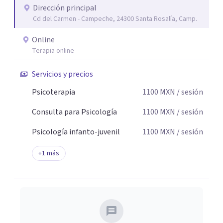
Dirección principal
seguridad emocional y una dirección firme de tu proceso
Cd del Carmen - Campeche, 24300 Santa Rosalía, Camp.
de cambio.
Online
Terapia online
Servicios y precios
Psicoterapia
1100
MXN
/ sesión
Consulta para Psicología
1100
MXN
/ sesión
Psicología infanto-juvenil
1100
MXN
/ sesión
+
1
más