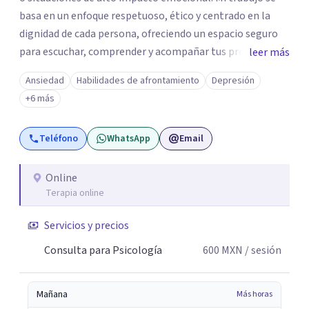
basa en un enfoque respetuoso, ético y centrado en la
dignidad de cada persona, ofreciendo un espacio seguro
para escuchar, comprender y acompañar tus procesos
leer más
emocionales a tu propio ritmo. Creo firmemente en la
Ansiedad
Habilidades de afrontamiento
Depresión
importancia de construir juntos herramientas que
+6 más
fortalezcan el bienestar, la autonomía y el sentido de
vida. Será un gusto acompañarte en este proceso. Quedo
Teléfono
WhatsApp
Email
atento para resolver cualquier duda y acordar una cita. Un
abrazo, Pedro Gilberto Lobato Cruz Psicólogo
Online
Terapia online
Servicios y precios
Consulta para Psicología
600
MXN
/ sesión
Mañana
Más horas