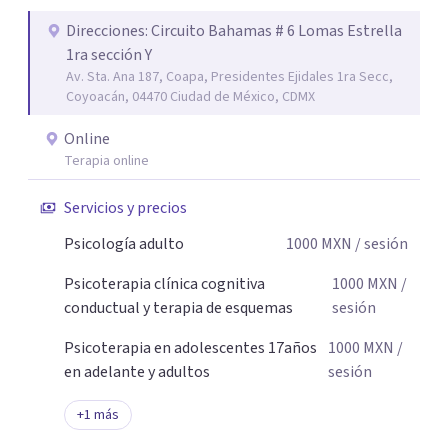
Acompaño a adolescentes (desde los 17 años), adultos y
parejas que desean superar la ansiedad, la depresión, el
Direcciones: Circuito Bahamas # 6 Lomas Estrella
1ra sección Y
estrés, los duelos, fortalecer su autoestima, establecer
Av. Sta. Ana 187, Coapa, Presidentes Ejidales 1ra Secc,
límites saludables, mejorar sus relaciones y afrontar los
Coyoacán, 04470 Ciudad de México, CDMX
desafíos de la vida con mayor seguridad y equilibrio. Será
un privilegio acompañarte en este camino hacia una vida
Online
con mayor bienestar y tranquilidad.
Terapia online
Servicios y precios
Psicología adulto
1000
MXN
/ sesión
Psicoterapia clínica cognitiva
1000
MXN
/
conductual y terapia de esquemas
sesión
Psicoterapia en adolescentes 17años
1000
MXN
/
en adelante y adultos
sesión
+
1
más