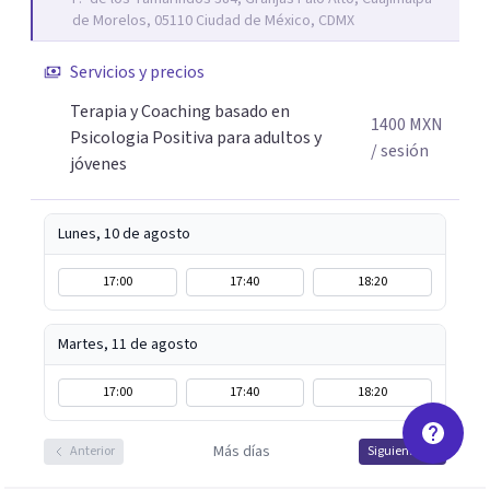
que les permitan conectar con su vida de maneras
de Morelos, 05110 Ciudad de México, CDMX
diferentes y avanzar hacia donde lo necesitan. Hago
procesos de terapia y coaching individual en línea o de
Servicios y precios
manera presencial en la Ciudad de México.
Terapia y Coaching basado en
Adicionalmente enseño herramientas de psicología
1400
MXN
Psicologia Positiva para adultos y
positiva y bienestar a grupos y equipos.
/ sesión
jóvenes
Lunes, 10 de agosto
17:00
17:40
18:20
Martes, 11 de agosto
17:00
17:40
18:20
Más días
Anterior
Siguiente