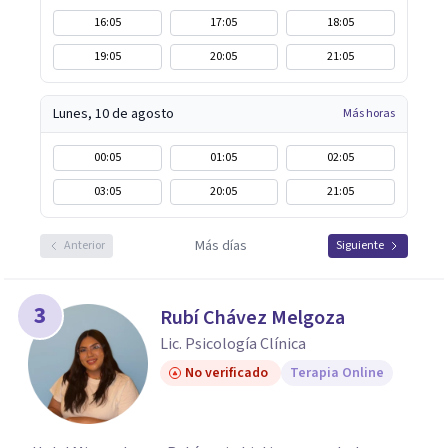
16:05
17:05
18:05
19:05
20:05
21:05
Lunes, 10 de agosto
Más horas
00:05
01:05
02:05
03:05
20:05
21:05
Más días
Anterior
Siguiente
3
Rubí Chávez Melgoza
Lic. Psicología Clínica
No verificado
Terapia Online