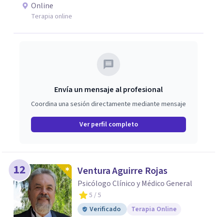
emociones, integrando herramientas basadas en
Online
evidencia con una comprensión profunda de la historia y
Terapia online
el contexto de cada persona.
Envía un mensaje al profesional
Coordina una sesión directamente mediante mensaje
Ver perfil completo
12
Ventura Aguirre Rojas
Psicólogo Clínico y Médico General
5
/ 5
Verificado
Terapia Online