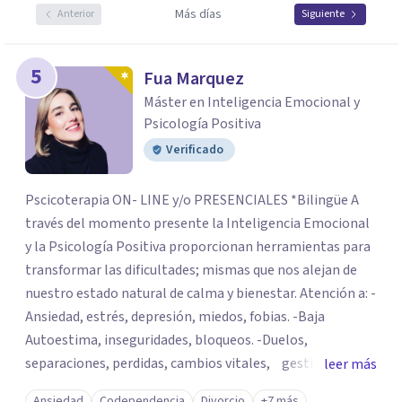
Más días
Anterior
Siguiente
5
Fua Marquez
Máster en Inteligencia Emocional y
Psicología Positiva
Verificado
Pscicoterapia ON- LINE y/o PRESENCIALES *Bilingüe A
través del momento presente la Inteligencia Emocional
y la Psicología Positiva proporcionan herramientas para
transformar las dificultades; mismas que nos alejan de
nuestro estado natural de calma y bienestar. Atención a: -
Ansiedad, estrés, depresión, miedos, fobias. -Baja
Autoestima, inseguridades, bloqueos. -Duelos,
separaciones, perdidas, cambios vitales, gestión de
leer más
emociones, tristeza, ira, soledad. Si deseas resolver una
Ansiedad
Codependencia
Divorcio
+7 más