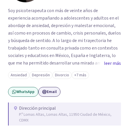
Soy psicoterapeuta con más de veinte años de
experiencia acompañando a adolescentes y adultos en el
abordaje de ansiedad, depresión y malestar emocional,
así como en procesos de cambio, crisis personales, duelos
y búsqueda de sentido. A lo largo de mi trayectoria he
trabajado tanto en consulta privada como en contextos
sociales y educativos en México, España e Inglaterra, lo
que me ha permitido desarrollar una mirada amplia,
leer más
sensible y profundamente humana del sufrimiento
Ansiedad
Depresión
Divorcio
+7 más
psicológico. Trabajo desde un enfoque integral que
combina la Psicología Existencial, la Logoterapia, el
WhatsApp
Email
Análisis Conductual y la Terapia Dialéctico Conductual.
Este enfoque me permite acompañar de manera efectiva
a personas que atraviesan ansiedad persistente, estados
Dirección principal
P.º Lomas Altas, Lomas Altas, 11950 Ciudad de México,
depresivos, agotamiento emocional, pensamientos
CDMX
negativos recurrentes o dificultades para regular sus