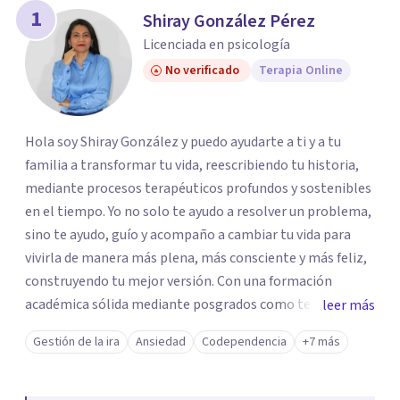
1
Shiray González Pérez
Licenciada en psicología
No verificado
Terapia Online
Hola soy Shiray González y puedo ayudarte a ti y a tu
familia a transformar tu vida, reescribiendo tu historia,
mediante procesos terapéuticos profundos y sostenibles
en el tiempo. Yo no solo te ayudo a resolver un problema,
sino te ayudo, guío y acompaño a cambiar tu vida para
vivirla de manera más plena, más consciente y más feliz,
construyendo tu mejor versión. Con una formación
académica sólida mediante posgrados como terapeuta
leer más
breve, familiar e infantil, así como con respaldo
Gestión de la ira
Ansiedad
Codependencia
+7 más
profesional y experiencia clínica de más de 26 años y
personal te acompaño en el proceso con empatía
auténtica y comunicación clara y directa para darte