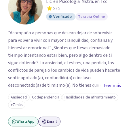
Lic. en Psicología. Mstra. en Tcc
5
/ 5
Verificado
Terapia Online
"Acompaño a personas que desean dejar de sobrevivir
para volver a vivir con mayor tranquilidad, confianza y
bienestar emocional." ¿Sientes que llevas demasiado
tiempo intentando estar bien, pero algo dentro de ti
sigue doliendo? La ansiedad, el estrés, una pérdida, los
conflictos de pareja o los cambios de vida pueden hacerte
sentir agotado(a), confundido(a) o incluso
desconectado(a) de ti mismo(a). No tienes que enfrentar
leer más
este proceso en soledad. Te ofrezco un espacio seguro,
Ansiedad
Codependencia
Habilidades de afrontamiento
libre de juicios y basado en la empatía, el respeto y la
+7 más
confidencialidad, donde juntos comprenderemos qué está
ocurriendo y trabajaremos con herramientas respaldadas
WhatsApp
Email
por la evidencia para ayudarte a recuperar tu bienestar.