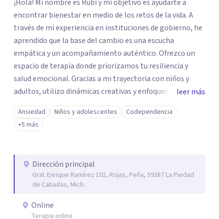
¡Hola! Mi nombre es Rubí y mi objetivo es ayudarte a
encontrar bienestar en medio de los retos de la vida. A
través de mi experiencia en instituciones de gobierno, he
aprendido que la base del cambio es una escucha
empática y un acompañamiento auténtico. ​Ofrezco un
espacio de terapia donde priorizamos tu resiliencia y
salud emocional. Gracias a mi trayectoria con niños y
adultos, utilizo dinámicas creativas y enfoques adaptados
leer más
a tus necesidades específicas. Estoy aquí para escucharte
Ansiedad
Niños y adolescentes
Codependencia
y brindarte las herramientas necesarias para fortalecer
+5 más
tu paz mental.
Dirección principal
Gral. Enrique Ramírez 102, Rojas, Peña, 59387 La Piedad
de Cabadas, Mich.
Online
Terapia online