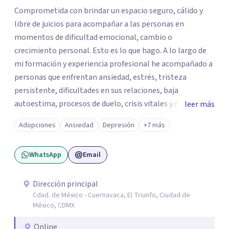
Comprometida con brindar un espacio seguro, cálido y
libre de juicios para acompañar a las personas en
momentos de dificultad emocional, cambio o
crecimiento personal. Esto es lo que hago. A lo largo de
mi formación y experiencia profesional he acompañado a
personas que enfrentan ansiedad, estrés, tristeza
persistente, dificultades en sus relaciones, baja
autoestima, procesos de duelo, crisis vitales y desafíos
leer más
relacionados con la adaptación a nuevas etapas de la vida.
Adopciones
Ansiedad
Depresión
+7 más
Mi enfoque se basa en la escucha empática, el respeto por
la historia de cada persona y el trabajo conjunto para
WhatsApp
Email
desarrollar herramientas que favorezcan el bienestar
emocional y una mejor calidad de vida. Creo firmemente
que buscar ayuda psicológica es un acto de valentía y
Dirección principal
Cdad. de México - Cuernavaca, El Triunfo, Ciudad de
autocuidado. Mi objetivo es acompañarte para que puedas
México, CDMX
comprender mejor lo que estás viviendo, fortalecer tus
recursos personales y construir una vida más plena y
Online