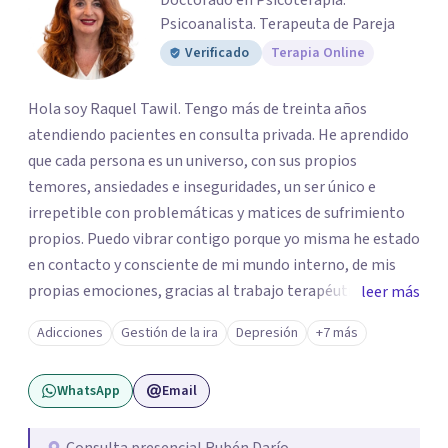
Doctorado en Psicoterapia.
Psicoanalista. Terapeuta de Pareja
Verificado
Terapia Online
Hola soy Raquel Tawil. Tengo más de treinta años
atendiendo pacientes en consulta privada. He aprendido
que cada persona es un universo, con sus propios
temores, ansiedades e inseguridades, un ser único e
irrepetible con problemáticas y matices de sufrimiento
propios. Puedo vibrar contigo porque yo misma he estado
en contacto y consciente de mi mundo interno, de mis
propias emociones, gracias al trabajo terapéutico que he
leer más
llevado como parte de mi formación como
Adicciones
Gestión de la ira
Depresión
+7 más
psicoterapeuta, lo que me permitirá comprenderte
mejor. Nadie puede entender al otro si no se ha puesto en
WhatsApp
Email
contacto consigo mismo. Me gustaría acompañarte en
un camino de crecimiento y de conocimiento. Si por algún
motivo la vida te esta poniendo retos difíciles estoy aquí