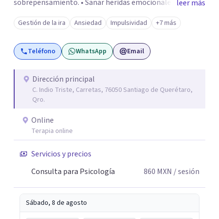
sobrepensamiento. • Sanar heridas emocionales y
leer más
fortalecer tu autoestima. . Comprender por qué repites
Gestión de la ira
Ansiedad
Impulsividad
+7 más
ciertos patrones o emociones. Puedes superar lo que te
preocupa y lograr tus objetivos más pronto de lo que
Teléfono
WhatsApp
Email
imaginas. Contáctame por Wahtsapp. Puedo ayudarte.
Dirección principal
C. Indio Triste, Carretas, 76050 Santiago de Querétaro,
Qro.
Online
Terapia online
Servicios y precios
Consulta para Psicología
860
MXN
/ sesión
Sábado, 8 de agosto