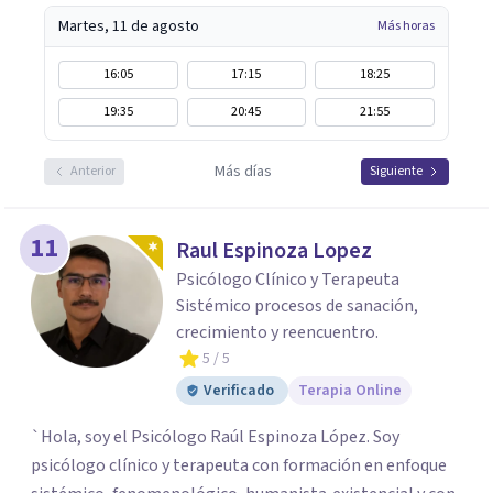
Martes, 11 de agosto
Más horas
16:05
17:15
18:25
19:35
20:45
21:55
Más días
Anterior
Siguiente
11
Raul Espinoza Lopez
Psicólogo Clínico y Terapeuta
Sistémico procesos de sanación,
crecimiento y reencuentro.
5
/ 5
Verificado
Terapia Online
`Hola, soy el Psicólogo Raúl Espinoza López. Soy
psicólogo clínico y terapeuta con formación en enfoque