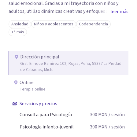
salud emocional. Gracias a mi trayectoria con niños y
adultos, utilizo dinámicas creativas y enfoques adaptados
leer más
a tus necesidades específicas. Estoy aquí para escucharte
Ansiedad
Niños y adolescentes
Codependencia
y brindarte las herramientas necesarias para fortalecer
+5 más
tu paz mental.
Dirección principal
Gral. Enrique Ramírez 102, Rojas, Peña, 59387 La Piedad
de Cabadas, Mich.
Online
Terapia online
Servicios y precios
Consulta para Psicología
300
MXN
/ sesión
Psicología infanto-juvenil
300
MXN
/ sesión