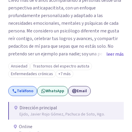
Llevo más de 6 años acompañando a personas desde una
perspectiva anticapacitista, con un enfoque
profundamente personalizado y adaptado a las
necesidades emocionales, mentales y psíquicas de cada
persona. Me considero un psicólogo diferente me gusta
reír contigo, celebrar tus logros y avances, y compartir
pedacitos de mí para que sepas que no estás solo. No
pretendo ser un ejemplo para nadie; soy una persona que
leer más
también sufre, llora, ríe y grita. Para mí, tu salud, tu paz y
Ansiedad
Trastornos del espectro autista
tu tranquilidad siempre estarán por encima de lo
Enfermedades crónicas
+7 más
económico. A lo largo de mi camino he cuestionado
muchas de las reglas rígidas que aprendí en la formación
Teléfono
WhatsApp
Email
tradicional, porque creo que antes que las técnicas se
necesita humanidad, presencia y una conexión real para
que el proceso terapéutico tenga sentido. Trabajo
Dirección principal
Ejido, Javier Rojo Gómez, Pachuca de Soto, Hgo.
especialmente con procesos de duelo Y psicooncología,
ofreciendo un espacio cercano, humano y libre de juicios.
Online
Si tú o algún familiar están atravesando un proceso