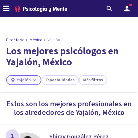
Directorio
México
Yajalón
ENCONTRAR MI TERAPEUTA
¿Necesitas ayuda para encontrar el
Los mejores psicólogos en
psicólogo adecuado?
Yajalón, México
Responde a unas breves preguntas y te ofreceremos
los profesionales que más se ajustan a tus
necesidades.
Yajalón
Especialidades
Más filtros
Responder cuestionario
Estos son los mejores profesionales en
los alrededores de
Yajalón
,
México
1
Shiray González Pérez