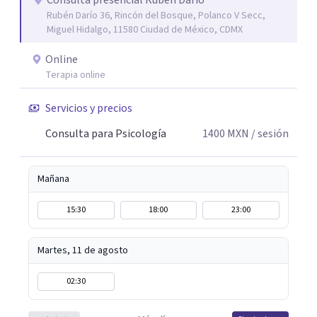
Consulta presencial Rubén Darío
Rubén Darío 36, Rincón del Bosque, Polanco V Secc,
para acompañarte y buscar las mejores soluciones. Si
Miguel Hidalgo, 11580 Ciudad de México, CDMX
estas sufriendo puedo ayudarte a aminorarlo y resolverlo
a través del trabajo conjunto de recordar, reacomodar,
Online
resignificar y elaborar, para que puedas sentirte mejor,
Terapia online
ser mas productivo y en general tener una vida más feliz.
Servicios y precios
Mi lema es: PUEDES ESTAR MEJOR.
Consulta para Psicología
1400
MXN
/ sesión
Mañana
15:30
18:00
23:00
Martes, 11 de agosto
02:30