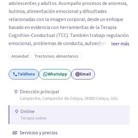
adolescentes y adultos. Acompaño procesos de anorexia,
bulimia, alimentación emocional y dificultades
relacionadas con la imagen corporal, desde un enfoque
basado en evidencia con herramientas de la Terapia
Cognitivo-Conductual (TCC). También trabajo regulación
emocional, problemas de conducta, autoestima y
leer más
desarrollo de habilidades sociales y emocionales en
Ansiedad
Trastornos alimentarios
población infantil y juvenil. Me mantengo en constante
formación y actualización para brindar el
Teléfono
WhatsApp
Email
acompañamiento más efectivo a cada persona. Ofrezco
un espacio de apoyo, educación sobre salud mental y
alimentación consciente, adaptado a las necesidades de
Dirección principal
Campestre, Campestre de Celaya, 38080 Celaya, Gto.
cada paciente y su familia. Atiendo de forma online.
Puedes reservar tu primera sesión directamente desde mi
Online
perfil.
Terapia online
Servicios y precios