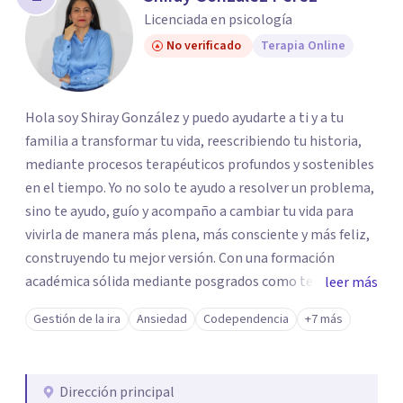
Licenciada en psicología
No verificado
Terapia Online
Hola soy Shiray González y puedo ayudarte a ti y a tu
familia a transformar tu vida, reescribiendo tu historia,
mediante procesos terapéuticos profundos y sostenibles
en el tiempo. Yo no solo te ayudo a resolver un problema,
sino te ayudo, guío y acompaño a cambiar tu vida para
vivirla de manera más plena, más consciente y más feliz,
construyendo tu mejor versión. Con una formación
académica sólida mediante posgrados como terapeuta
leer más
breve, familiar e infantil, así como con respaldo
Gestión de la ira
Ansiedad
Codependencia
+7 más
profesional y experiencia clínica de más de 26 años y
personal te acompaño en el proceso con empatía
auténtica y comunicación clara y directa para darte
Dirección principal
seguridad emocional y una dirección firme de tu proceso