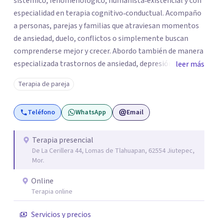
sistémico, fenomenológico, humanista‑existencial y con
especialidad en terapia cognitivo‑conductual. Acompaño
a personas, parejas y familias que atraviesan momentos
de ansiedad, duelo, conflictos o simplemente buscan
comprenderse mejor y crecer. Abordo también de manera
especializada trastornos de ansiedad, depresión,
leer más
trastornos de atención e hiperactividad, trastornos del
Terapia de pareja
estado de ánimo, problemas emocionales y
conductuales, así como dificultades en el manejo del
Teléfono
WhatsApp
Email
estrés y las emociones. Mi espacio es seguro, respetuoso
y sin juicios: aquí tú eres el protagonista de tu proceso, y
mi labor es escucharte con atención, acompañarte a dar
Terapia presencial
De La Cerillera 44, Lomas de Tlahuapan, 62554 Jiutepec,
sentido a lo que vives y construir juntos caminos hacia tu
Mor.
bienestar. Gracias por confiar en este camino.`
Online
Terapia online
Servicios y precios