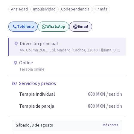
puede sentirse acompañado y escuchado, es posible
Ansiedad
Impulsividad
Codependencia
+7 más
mirar con honestidad cómo nos vinculamos afuera, qué se
repite, qué duele, y qué puede transformarse. En mi
Teléfono
WhatsApp
Email
consultorio hay lugar para todo: risas, tristezas, enojos y
silencios; cada emoción tiene sentido y merece ser
escuchada. Si pudiste conectar con algo de esto,
Dirección principal
Av. Colima 2681, Col. Madero (Cacho), 22040 Tijuana, B.C.
mándame un mensaje y comencemos juntos a trabajar en
eso que has dejado de lado.
Online
Terapia online
Servicios y precios
Terapia individual
600
MXN
/ sesión
Terapia de pareja
800
MXN
/ sesión
Sábado, 8 de agosto
Más horas