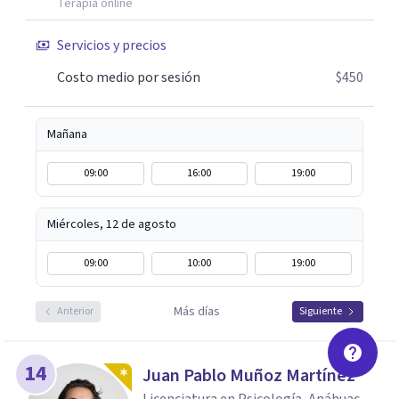
Terapia online
relacionado con cáncer, puedes escribirme por WhatsApp
para agendar una primera sesión gratuita. Y si estás
Servicios y precios
pasando por un momento difícil y necesitas hablar con
Costo medio por sesión
$450
alguien, también puedes contactarme: la primera
conversación no tiene costo.
Mañana
09:00
16:00
19:00
Miércoles, 12 de agosto
09:00
10:00
19:00
Más días
Anterior
Siguiente
14
Juan Pablo Muñoz Martínez