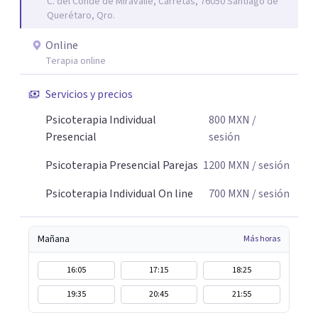
C. del Conde de Miravalle, Carretas, 76050 Santiago de
Querétaro, Qro.
Online
Terapia online
Servicios y precios
Psicoterapia Individual
800
MXN
/
Presencial
sesión
Psicoterapia Presencial Parejas
1200
MXN
/ sesión
Psicoterapia Individual On line
700
MXN
/ sesión
Mañana
Más horas
16:05
17:15
18:25
19:35
20:45
21:55