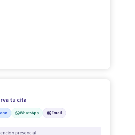
rva tu cita
fono
WhatsApp
Email
ención presencial