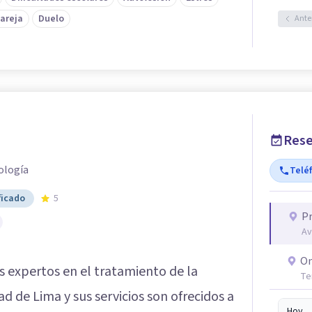
pareja
Duelo
Ante
Rese
ología
Telé
ficado
5
Pr
Av
On
s expertos en el tratamiento de la
Te
d de Lima y sus servicios son ofrecidos a
Hoy