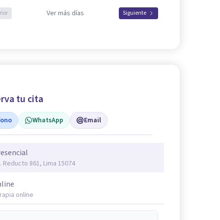
Ver más días
rior
Siguiente
rva tu cita
fono
WhatsApp
Email
esencial
. Reducto 861, Lima 15074
line
rapia online