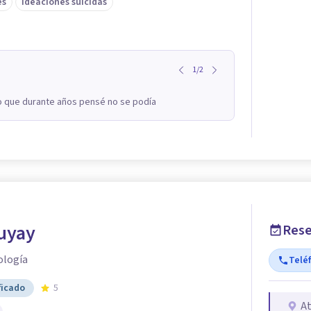
és
Ideaciones suicidas
1
/
2
lo que durante años pensé no se podía
uyay
Rese
ología
Telé
ficado
5
At