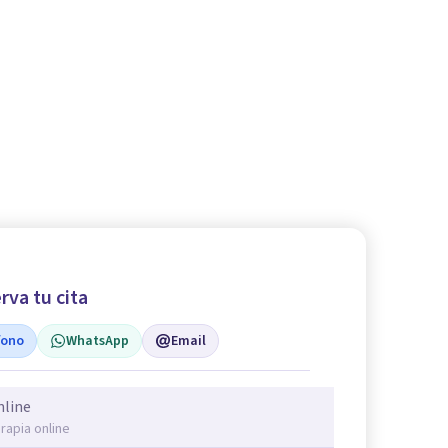
rva tu cita
fono
WhatsApp
Email
nline
rapia online