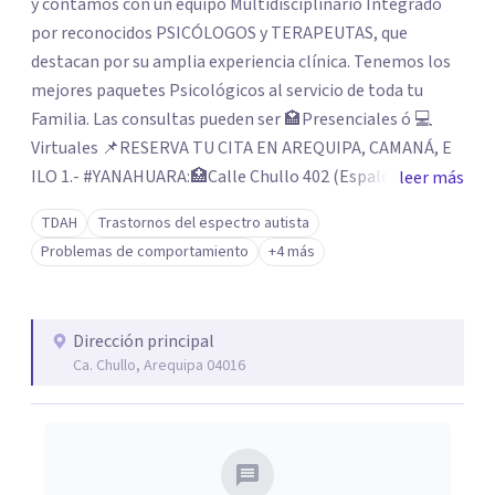
y contamos con un equipo Multidisciplinario Integrado
por reconocidos PSICÓLOGOS y TERAPEUTAS, que
destacan por su amplia experiencia clínica. Tenemos los
mejores paquetes Psicológicos al servicio de toda tu
Familia. Las consultas pueden ser 🏩Presenciales ó 💻
Virtuales 📌RESERVA TU CITA EN AREQUIPA, CAMANÁ, E
ILO 1.- #YANAHUARA:🏥Calle Chullo 402 (Espalda del
leer más
parque del Avión)📲954207600 2.- #PAUCARPATA:🏥Calle
TDAH
Trastornos del espectro autista
Ramón Castilla 109 (Espalda Mall Aventura)📲977877713
Problemas de comportamiento
+4 más
3.- #CCOLORADO: 🏥Av. Alfonso Ugarte 500 (Esq. Plaza las
Américas) 📲993062936 4.- #JLBUSTAMANTE: 🏥Av. Perú
216 Urb. Fecia (Óvalo del Cementerio La Apacheta)📲
Dirección principal
992641014 5.-#CAMANÁ: 🏥Jr. Piérola 170 (A un costado
Ca. Chullo, Arequipa 04016
del Colegio de Jesús)📲935705690 6.- #ILO 🏥Urb. 7 de
Mayo G-10 Av. Lino Urquieta (Frente a la Plaza Bolognesi)
📲 976312002