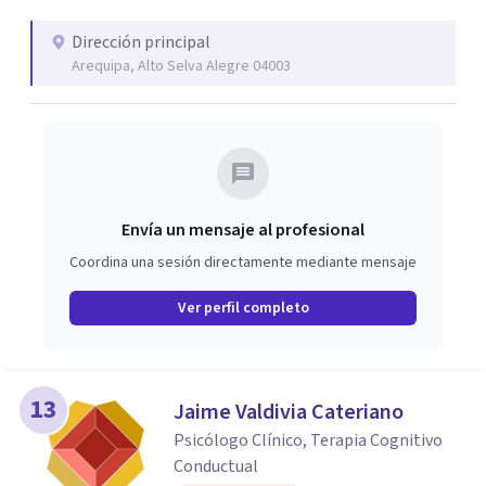
superior. Actualmente soy docente de practicas de
Dirección principal
pregrado de la Universidad Catolica de Santa Maria.
Arequipa, Alto Selva Alegre 04003
Envía un mensaje al profesional
Coordina una sesión directamente mediante mensaje
Ver perfil completo
13
Jaime Valdivia Cateriano
Psicólogo Clínico, Terapia Cognitivo
Conductual