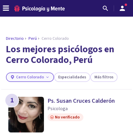
Directorio
Perú
Cerro Colorado
Los mejores psicólogos en
Cerro Colorado, Perú
Cerro Colorado
Especialidades
Más filtros
1
Ps. Susan Cruces Calderón
ENCONTRAR MI TERAPEUTA
Psicologa
¿Necesitas ayuda para encontrar el
No verificado
psicólogo adecuado?
Responde a unas breves preguntas y te ofreceremos