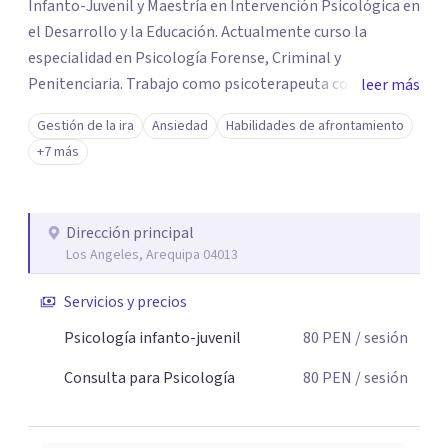
Infanto-Juvenil y Maestría en Intervención Psicológica en
el Desarrollo y la Educación. Actualmente curso la
especialidad en Psicología Forense, Criminal y
Penitenciaria. Trabajo como psicoterapeuta con niños,
leer más
adolescentes, adultos y parejas, brindando atención
Gestión de la ira
Ansiedad
Habilidades de afrontamiento
presencial y online. Mi enfoque principal es la Terapia
+7 más
Cognitivo-Conductual (TCC), basada en evidencia
científica, adaptando cada proceso a las necesidades de
cada persona y familia. También realizo terapia de pareja.
Dirección principal
Acompaño procesos de ansiedad, depresión, TCA, baja
Los Angeles, Arequipa 04013
autoestima, dependencia emocional, estrés, problemas
de atención, habilidades sociales y dificultades en la
Servicios y precios
relación de pareja. Mi compromiso es ofrecerte un
Psicología infanto-juvenil
80
PEN
/ sesión
espacio seguro, empático y profesional para tu bienestar
psicológico.
Consulta para Psicología
80
PEN
/ sesión