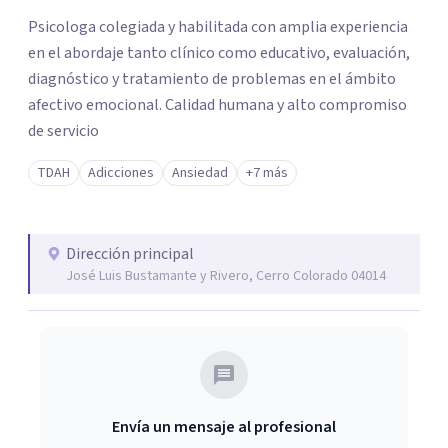
los profesionales que más se ajustan a tus
Psicologa colegiada y habilitada con amplia experiencia
necesidades.
en el abordaje tanto clínico como educativo, evaluación,
Responder cuestionario
diagnóstico y tratamiento de problemas en el ámbito
afectivo emocional. Calidad humana y alto compromiso
de servicio
TDAH
Adicciones
Ansiedad
+7 más
Dirección principal
José Luis Bustamante y Rivero, Cerro Colorado 04014
Envía un mensaje al profesional