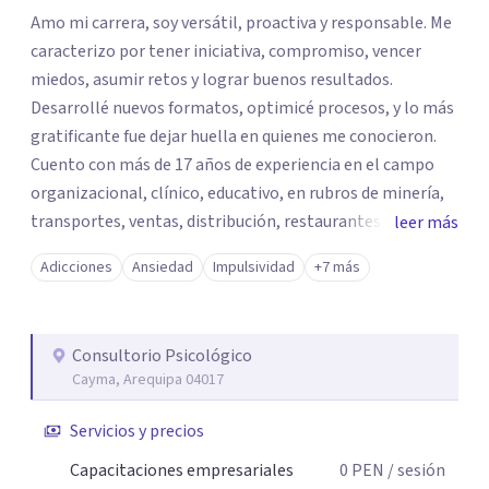
Amo mi carrera, soy versátil, proactiva y responsable. Me
caracterizo por tener iniciativa, compromiso, vencer
miedos, asumir retos y lograr buenos resultados.
Desarrollé nuevos formatos, optimicé procesos, y lo más
gratificante fue dejar huella en quienes me conocieron.
Cuento con más de 17 años de experiencia en el campo
organizacional, clínico, educativo, en rubros de minería,
transportes, ventas, distribución, restaurantes,
leer más
consultoras, gubernamentales, etc. Actualmente me
Adicciones
Ansiedad
Impulsividad
+7 más
encuentro en el rubro educativo, el cual incluye
entrenamiento a futuros profesionales y me encanta
verlos crecer.
Consultorio Psicológico
Cayma, Arequipa 04017
Servicios y precios
Capacitaciones empresariales
0
PEN
/ sesión