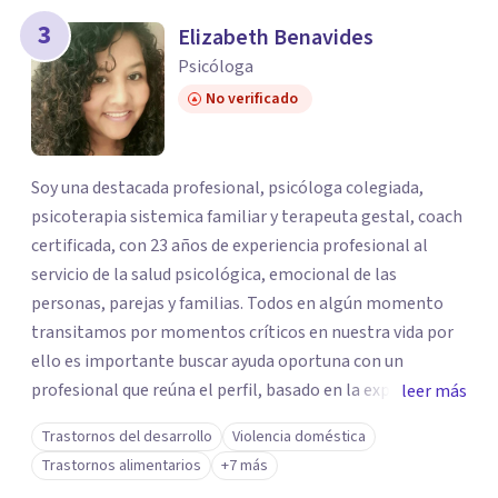
3
Elizabeth Benavides
Psicóloga
No verificado
Soy una destacada profesional, psicóloga colegiada,
psicoterapia sistemica familiar y terapeuta gestal, coach
certificada, con 23 años de experiencia profesional al
servicio de la salud psicológica, emocional de las
personas, parejas y familias. Todos en algún momento
transitamos por momentos críticos en nuestra vida por
ello es importante buscar ayuda oportuna con un
profesional que reúna el perfil, basado en la experiencia y
leer más
habilidades personales y profesionales que permita una
Trastornos del desarrollo
Violencia doméstica
intervención rápida y oportuna que le permita al paciente
Trastornos alimentarios
+7 más
devolverle su equilibrio.