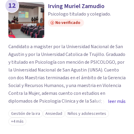
12
Irving Muriel Zamudio
Psicologo titulado y colegiado.
No verificado
Candidato a magister por la Universidad Nacional de San
Agustin y por la Universidad Catolica de Trujillo. Graduado
y titulado en Psicología con mención de PSICOLOGO, por
la Universidad Nacional de San Agustin (UNSA). Cuento
con dos Maestrias terminadas en el ámbito de la Gerencia
Social y Recursos Humanos, y una maestria en Violencia
Contra la Mujer, ademas cuento con estudios en
diplomados de Psicologia Clinica y de la Salud; y tambien
leer más
de Intervencion, Orientacion y Psicoterapia breve,
Gestión de la ira
Ansiedad
Niños y adolescentes
asimismo estudios de Psicologia de las Emergencias. Me
+4 más
encuentro realizando investigaciones en la area de la
psicologia Clinica y Social. Ejerzo la docencia tecnico