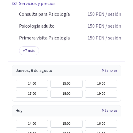
Servicios y precios
adolescentes Terapia para adultos Terapia de Aceptación
y Compromiso Activación Conductual Mindfulness Visita
Consulta para Psicología
150
PEN
/ sesión
nuestra página web: consultorioliria.com
Psicología adulto
150
PEN
/ sesión
Primera visita Psicología
150
PEN
/ sesión
+
7
más
Jueves, 6 de agosto
Más horas
14:00
15:00
16:00
17:00
18:00
19:00
Hoy
Más horas
14:00
15:00
16:00