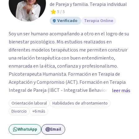
de Pareja y familia. Terapia individual
5
/ 5
Verificado
Terapia Online
Soy un ser humano acompañando a otro en el logro de su
bienestar psicológico. Mis estudios realizados en
diferentes modelos terapéuticos me permiten construir
una relación terapéutica con buen entendimiento,
enmarcada en la ética, confianza y profesionalismo.
Psicoterapeuta Humanista. Formación en Terapia de
Aceptación y Compromiso (ACT). Formación en Terapia
Integral de Pareja (IBCT - Integrative Behavioral Couple
leer más
Therapy). Formación en Terapia de esquemas por CETEP.
Orientación laboral
Habilidades de afrontamiento
Formación en Entrenamiento en Habilidades. Formación
Divorcio
+6 más
en Análisis de la conducta. Formación en Terapia
Dialéctica Conductual - DBT. Formación en Terapia de
WhatsApp
Email
Familia y Pareja.