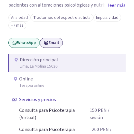
pacientes con alteraciones psicológicas y nutricionales
leer más
regresen al equilibrio emocional y físico deseado. Me
Ansiedad
Trastornos del espectro autista
Impulsividad
considero empática y me esfuerzo por establecer
+7 más
relaciones terapéuticas efectivas, facilitando un espacio
seguro y acogedor para explorar los obstáculos que se
WhatsApp
Email
presenten y alcanzar las metas. Estoy aquí para
acompañarte en tu camino hacia el bienestar. Deseosa de
conocer tu historia y apoyarte en el proceso de cambio.
Dirección principal
Lima, La Molina 15026
Online
Terapia online
Servicios y precios
Consulta para Psicoterapia
150
PEN
/
(Virtual)
sesión
Consulta para Psicoterapia
200
PEN
/