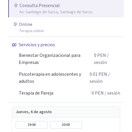
sentido, incluso en medio de las dificultades. En lugar de
Consulta Presencial
Av. Santiago de Surco, Santiago de Surco
luchar contra tus pensamientos o emociones, te guiaré a
relacionarte con ellos de una manera diferente, liberando
Online
espacio para lo que de verdad importa. El cambio
Terapia online
empieza cuando das el primer paso. Aquí tienes un
espacio seguro para hacerlo.
Servicios y precios
Bienestar Organizacional para
0
PEN
/
Empresas
sesión
Psicoterapia en adolescentes y
0.01
PEN
/
adultos
sesión
Terapia de Pareja
0
PEN
/ sesión
Jueves, 6 de agosto
19:00
20:00