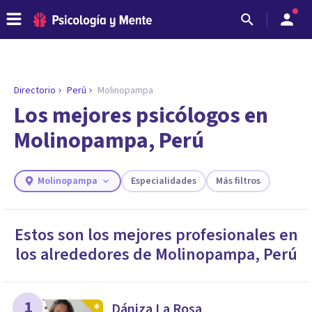
Directorio
Perú
Molinopampa
Los mejores psicólogos en
Molinopampa, Perú
Molinopampa
Especialidades
Más filtros
Estos son los mejores profesionales en
los alrededores de
Molinopampa
,
Perú
ENCONTRAR MI TERAPEUTA
¿Necesitas ayuda para encontrar el
psicólogo adecuado?
Responde a unas breves preguntas y te ofreceremos
1
Dániza La Rosa