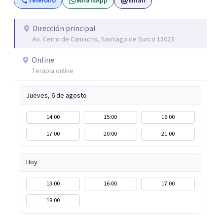
Teléfono
WhatsApp
Email
transformación es posible. Si estás listo para priorizarte
y empezar un camino profundo, real y sostenible hacia tu
bienestar, será un honor acompañarte. Agenda tu
Dirección principal
Av. Cerro de Camacho, Santiago de Surco 15023
primera sesión y empecemos juntos este viaje.
Online
Terapia online
Jueves, 6 de agosto
14:00
15:00
16:00
17:00
20:00
21:00
Hoy
13:00
16:00
17:00
18:00