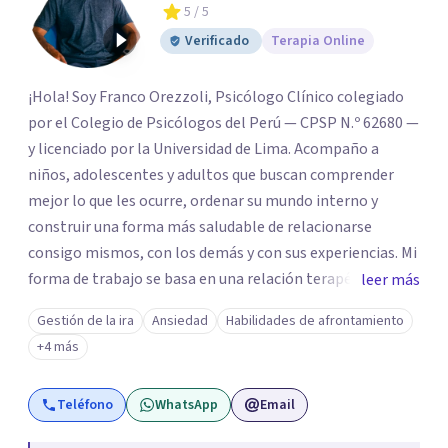
5
/ 5
Verificado
Terapia Online
¡Hola! Soy Franco Orezzoli, Psicólogo Clínico colegiado
por el Colegio de Psicólogos del Perú — CPSP N.º 62680 —
y licenciado por la Universidad de Lima. Acompaño a
niños, adolescentes y adultos que buscan comprender
mejor lo que les ocurre, ordenar su mundo interno y
construir una forma más saludable de relacionarse
consigo mismos, con los demás y con sus experiencias. Mi
forma de trabajo se basa en una relación terapéutica
leer más
cercana, genuina y respetuosa, donde puedas expresarte
Gestión de la ira
Ansiedad
Habilidades de afrontamiento
con libertad, sin juicios y a tu propio ritmo.
+4 más
Teléfono
WhatsApp
Email