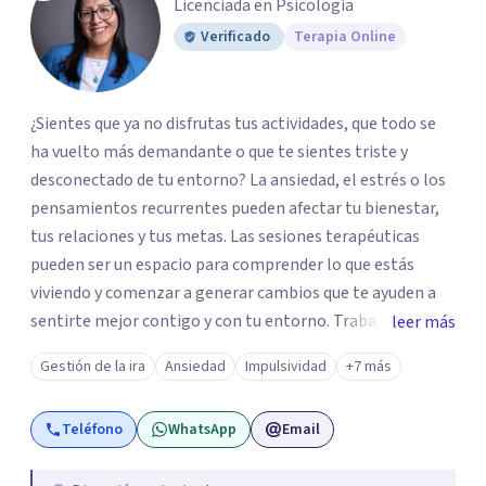
Licenciada en Psicología
Verificado
Terapia Online
¿Sientes que ya no disfrutas tus actividades, que todo se
ha vuelto más demandante o que te sientes triste y
desconectado de tu entorno? La ansiedad, el estrés o los
pensamientos recurrentes pueden afectar tu bienestar,
tus relaciones y tus metas. Las sesiones terapéuticas
pueden ser un espacio para comprender lo que estás
viviendo y comenzar a generar cambios que te ayuden a
sentirte mejor contigo y con tu entorno. Trabajo desde
leer más
un enfoque integrador con técnicas Cognitivo-
Gestión de la ira
Ansiedad
Impulsividad
+7 más
Conductuales, Arteterapia Gestalt y Terapia de Familia y
Pareja, adaptando cada proceso a tus necesidades.
Teléfono
WhatsApp
Email
Acompaño a adultos que atraviesan ansiedad, depresión,
estrés, dificultades emocionales o relacionales, falta de