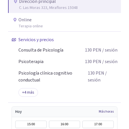
motivación y otras situaciones que interfieren en su vida
Dirección principal
C. Las Moras 323, Miraflores 15048
personal, familiar, laboral o social. Si deseas iniciar este
proceso, estaré gustosa de acompañarte.
Online
Terapia online
Servicios y precios
Consulta de Psicología
130
PEN
/ sesión
Psicoterapia
130
PEN
/ sesión
Psicología clínica cognitivo
130
PEN
/
conductual
sesión
+
4
más
Hoy
Más horas
15:00
16:00
17:00