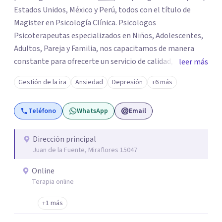
Estados Unidos, México y Perú, todos con el título de
Magister en Psicología Clínica. Psicologos
Psicoterapeutas especializados en Niños, Adolescentes,
Adultos, Pareja y Familia, nos capacitamos de manera
constante para ofrecerte un servicio de calidad, todo el
leer más
equipo se esfuerza mucho por brindarte el apoyo que
Gestión de la ira
Ansiedad
Depresión
+6 más
tanto necesitas, acompañarte desde el lado humano y
con técnicas/herramientas psicoterapéuticas Contamos
Teléfono
WhatsApp
Email
con 9 sedes en Lima Perú 🇵🇪: San Borja, Surco,
Miraflores, San Isidro, Jesús Maria, Pueblo Libre, San
Miguel, Magdalena, Los Olivos. Los servicios que
Dirección principal
Juan de la Fuente, Miraflores 15047
brindamos son: Evaluación - Diagnóstico - Intervención
Informes Psicológicos Terapia Emocional para Niños
Online
Terapia de Pareja Terapia Psicológica Adultos –
Terapia online
Adolescentes Terapia Cognitivo Conductual Psicoterapia
Entrenamiento para Padres Orientación Vocacional
+1 más
Psicoterapia Gestalt Terapia Familiar Psicoterapia para