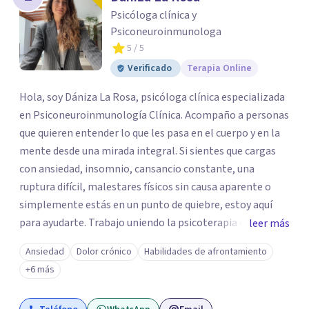
los profesionales que más se ajustan a tus
Psicóloga clínica y
necesidades.
Psiconeuroinmunologa
Responder cuestionario
5
/ 5
Verificado
Terapia Online
Hola, soy Dániza La Rosa, psicóloga clínica especializada
en Psiconeuroinmunología Clínica. Acompaño a personas
que quieren entender lo que les pasa en el cuerpo y en la
mente desde una mirada integral. Si sientes que cargas
con ansiedad, insomnio, cansancio constante, una
ruptura difícil, malestares físicos sin causa aparente o
simplemente estás en un punto de quiebre, estoy aquí
para ayudarte. Trabajo uniendo la psicoterapia con el
leer más
conocimiento del sistema inmune, hormonal y nervioso,
Ansiedad
Dolor crónico
Habilidades de afrontamiento
para ir más allá del síntoma y descubrir qué hay detrás.
+6 más
Mis sesiones son un espacio seguro, empático y sin
juicios, donde tu historia tiene un lugar y tu