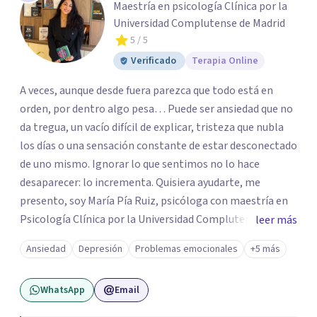
Maestría en psicología Clínica por la
Universidad Complutense de Madrid
5
/ 5
Verificado
Terapia Online
A veces, aunque desde fuera parezca que todo está en
orden, por dentro algo pesa… Puede ser ansiedad que no
da tregua, un vacío difícil de explicar, tristeza que nubla
los días o una sensación constante de estar desconectado
de uno mismo. Ignorar lo que sentimos no lo hace
desaparecer: lo incrementa. Quisiera ayudarte, me
presento, soy María Pía Ruiz, psicóloga con maestría en
Psicología Clínica por la Universidad Complutense de
leer más
Madrid formación en Terapia de Aceptación y
Ansiedad
Depresión
Problemas emocionales
+5 más
Compromiso, mindfulness y psicología contextual.
Cuento con más de 5 años de experiencia atendiendo a
WhatsApp
Email
niños, adolescentes y adultos de forma presencial y
online. Mi objetivo es ayudarte a construir una vida con