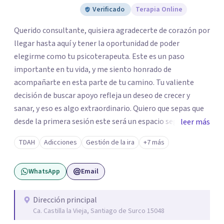
Verificado
Terapia Online
Querido consultante, quisiera agradecerte de corazón por
llegar hasta aquí y tener la oportunidad de poder
elegirme como tu psicoterapeuta. Este es un paso
importante en tu vida, y me siento honrado de
acompañarte en esta parte de tu camino. Tu valiente
decisión de buscar apoyo refleja un deseo de crecer y
sanar, y eso es algo extraordinario. Quiero que sepas que
desde la primera sesión este será un espacio seguro
leer más
donde podrás expresar lo que sientes y piensas sin juicio.
TDAH
Adicciones
Gestión de la ira
+7 más
Sabes que cada persona es única y va a su propio ritmo,
como tal valoraré tu tiempo, espacio y decisión de
WhatsApp
Email
compartir tu historia conmigo. Estaré aquí para
escucharte.
Dirección principal
Ca. Castilla la Vieja, Santiago de Surco 15048