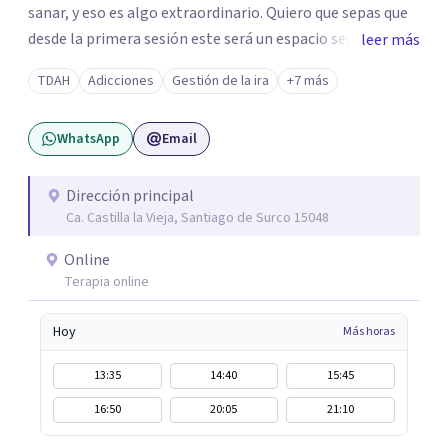
sanar, y eso es algo extraordinario. Quiero que sepas que
desde la primera sesión este será un espacio seguro
leer más
donde podrás expresar lo que sientes y piensas sin juicio.
TDAH
Adicciones
Gestión de la ira
+7 más
Sabes que cada persona es única y va a su propio ritmo,
como tal valoraré tu tiempo, espacio y decisión de
WhatsApp
Email
compartir tu historia conmigo. Estaré aquí para
escucharte.
Dirección principal
Ca. Castilla la Vieja, Santiago de Surco 15048
Online
Terapia online
Hoy
Más horas
13:35
14:40
15:45
16:50
20:05
21:10