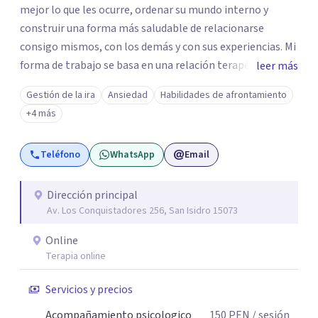
mejor lo que les ocurre, ordenar su mundo interno y
construir una forma más saludable de relacionarse
consigo mismos, con los demás y con sus experiencias. Mi
forma de trabajo se basa en una relación terapéutica
leer más
cercana, genuina y respetuosa, donde puedas expresarte
Gestión de la ira
Ansiedad
Habilidades de afrontamiento
con libertad, sin juicios y a tu propio ritmo.
+4 más
Teléfono
WhatsApp
Email
Dirección principal
Av. Los Conquistadores 256, San Isidro 15073
Online
Terapia online
Servicios y precios
Acompañamiento psicologico
150
PEN
/ sesión