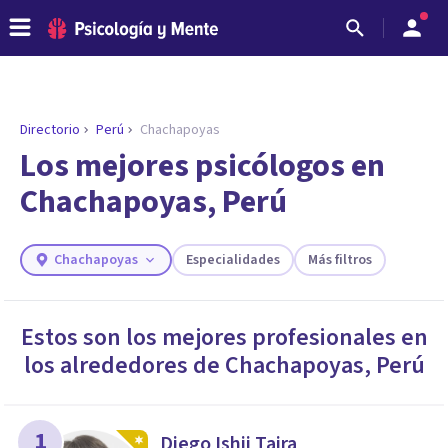
Directorio
Perú
Chachapoyas
ENCONTRAR MI TERAPEUTA
¿Necesitas ayuda para encontrar el
Los mejores psicólogos en
psicólogo adecuado?
Chachapoyas, Perú
Responde a unas breves preguntas y te ofreceremos
los profesionales que más se ajustan a tus
necesidades.
Chachapoyas
Especialidades
Más filtros
Responder cuestionario
Estos son los mejores profesionales en
los alrededores de
Chachapoyas
,
Perú
1
Diego Ishii Taira