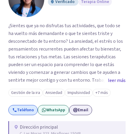
Verificado
Terapia Online
¿Sientes que ya no disfrutas tus actividades, que todo se
ha vuelto más demandante o que te sientes triste y
desconectado de tu entorno? La ansiedad, el estrés o los
pensamientos recurrentes pueden afectar tu bienestar,
tus relaciones y tus metas. Las sesiones terapéuticas
pueden ser un espacio para comprender lo que estás
viviendo y comenzar a generar cambios que te ayuden a
sentirte mejor contigo y con tu entorno. Trabajo desde
leer más
un enfoque integrador con técnicas Cognitivo-
Gestión de la ira
Ansiedad
Impulsividad
+7 más
Conductuales, Arteterapia Gestalt y Terapia de Familia y
Pareja, adaptando cada proceso a tus necesidades.
Teléfono
WhatsApp
Email
Acompaño a adultos que atraviesan ansiedad, depresión,
estrés, dificultades emocionales o relacionales, falta de
motivación y otras situaciones que interfieren en su vida
Dirección principal
C. Las Moras 323, Miraflores 15048