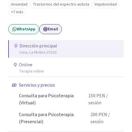
Ansiedad
Trastornos del espectro autista
Impulsividad
considero empática y me esfuerzo por establecer
+7 más
relaciones terapéuticas efectivas, facilitando un espacio
seguro y acogedor para explorar los obstáculos que se
WhatsApp
Email
presenten y alcanzar las metas. Estoy aquí para
acompañarte en tu camino hacia el bienestar. Deseosa de
conocer tu historia y apoyarte en el proceso de cambio.
Dirección principal
Lima, La Molina 15026
Online
Terapia online
Servicios y precios
Consulta para Psicoterapia
150
PEN
/
(Virtual)
sesión
Consulta para Psicoterapia
200
PEN
/
(Presencial)
sesión