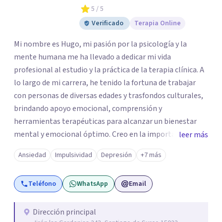
5
/ 5
Verificado
Terapia Online
Mi nombre es Hugo, mi pasión por la psicología y la
mente humana me ha llevado a dedicar mi vida
profesional al estudio y la práctica de la terapia clínica. A
lo largo de mi carrera, he tenido la fortuna de trabajar
con personas de diversas edades y trasfondos culturales,
brindando apoyo emocional, comprensión y
herramientas terapéuticas para alcanzar un bienestar
mental y emocional óptimo. Creo en la importancia de
leer más
abordar a cada individuo de manera integral,
Ansiedad
Impulsividad
Depresión
+7 más
reconociendo la conexión entre mente, cuerpo y espíritu
en el proceso de sanación. Mi compromiso con el
Teléfono
WhatsApp
Email
bienestar de mis actientes es inquebrantable, y estoy en
constante búsqueda de nuevas herramientas y
conocimientos para seguir enriqueciendo mi práctica
Dirección principal