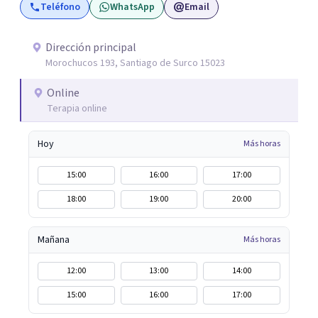
Teléfono
WhatsApp
Email
Compromiso (ACT), que no busca eliminar el dolor, sino
ayudar a a tener una mejor relación con el mismo. Mi
pasión por la escritura me permite utilizar la escritura
Dirección principal
Morochucos 193, Santiago de Surco 15023
como un recurso para ahondar en el inconsciente y llegar
a lugares profundos según las necesidades de cada
Online
proceso. También, Incorporo estrategias basadas en
Terapia online
mindfulness e hipnosis clínica para promover el
bienestar emocional.
Hoy
Más horas
15:00
16:00
17:00
18:00
19:00
20:00
Mañana
Más horas
12:00
13:00
14:00
15:00
16:00
17:00