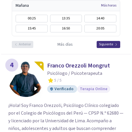
Mañana
Más horas
00:25
13:35
14:40
15:45
16:50
20:05
Más días
Anterior
Siguiente
4
Franco Orezzoli Mongrut
Psicólogo / Psicoterapeuta
5
/ 5
Verificado
Terapia Online
¡Hola! Soy Franco Orezzoli, Psicólogo Clínico colegiado
por el Colegio de Psicólogos del Perú — CPSP N.º 62680 —
y licenciado por la Universidad de Lima. Acompaño a
niños, adolescentes y adultos que buscan comprender