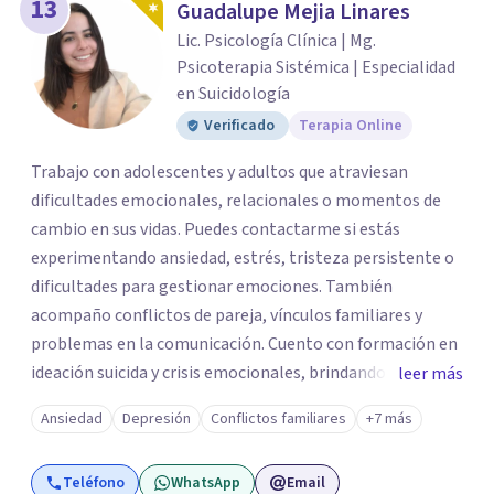
13
Guadalupe Mejia Linares
Lic. Psicología Clínica | Mg.
Psicoterapia Sistémica | Especialidad
en Suicidología
Verificado
Terapia Online
Trabajo con adolescentes y adultos que atraviesan
dificultades emocionales, relacionales o momentos de
cambio en sus vidas. Puedes contactarme si estás
experimentando ansiedad, estrés, tristeza persistente o
dificultades para gestionar emociones. También
acompaño conflictos de pareja, vínculos familiares y
problemas en la comunicación. Cuento con formación en
ideación suicida y crisis emocionales, brindando un
leer más
espacio seguro, de escucha activa y contención. Desde un
Ansiedad
Depresión
Conflictos familiares
+7 más
enfoque sistémico, trabajo en la comprensión de
patrones relacionales, promoviendo nuevas formas de
Teléfono
WhatsApp
Email
afrontamiento y bienestar emocional.