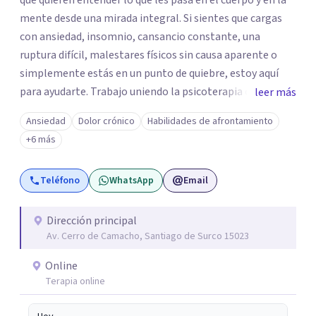
que quieren entender lo que les pasa en el cuerpo y en la
mente desde una mirada integral. Si sientes que cargas
con ansiedad, insomnio, cansancio constante, una
ruptura difícil, malestares físicos sin causa aparente o
simplemente estás en un punto de quiebre, estoy aquí
para ayudarte. Trabajo uniendo la psicoterapia con el
leer más
conocimiento del sistema inmune, hormonal y nervioso,
Ansiedad
Dolor crónico
Habilidades de afrontamiento
para ir más allá del síntoma y descubrir qué hay detrás.
+6 más
Mis sesiones son un espacio seguro, empático y sin
juicios, donde tu historia tiene un lugar y tu
Teléfono
WhatsApp
Email
transformación es posible. Si estás listo para priorizarte
y empezar un camino profundo, real y sostenible hacia tu
bienestar, será un honor acompañarte. Agenda tu
Dirección principal
Av. Cerro de Camacho, Santiago de Surco 15023
primera sesión y empecemos juntos este viaje.
Online
Terapia online