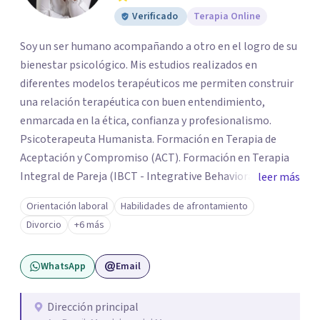
Verificado
Terapia Online
Soy un ser humano acompañando a otro en el logro de su
bienestar psicológico. Mis estudios realizados en
diferentes modelos terapéuticos me permiten construir
una relación terapéutica con buen entendimiento,
enmarcada en la ética, confianza y profesionalismo.
Psicoterapeuta Humanista. Formación en Terapia de
Aceptación y Compromiso (ACT). Formación en Terapia
Integral de Pareja (IBCT - Integrative Behavioral Couple
leer más
Therapy). Formación en Terapia de esquemas por CETEP.
Orientación laboral
Habilidades de afrontamiento
Formación en Entrenamiento en Habilidades. Formación
Divorcio
+6 más
en Análisis de la conducta. Formación en Terapia
Dialéctica Conductual - DBT. Formación en Terapia de
WhatsApp
Email
Familia y Pareja.
Dirección principal