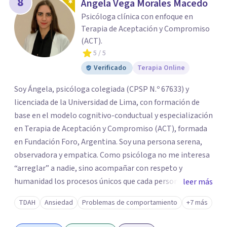
8
Ángela Vega Morales Macedo
Psicóloga clínica con enfoque en
Terapia de Aceptación y Compromiso
(ACT).
5
/ 5
Verificado
Terapia Online
Soy Ángela, psicóloga colegiada (CPSP N.º 67633) y
licenciada de la Universidad de Lima, con formación de
base en el modelo cognitivo-conductual y especialización
en Terapia de Aceptación y Compromiso (ACT), formada
en Fundación Foro, Argentina. Soy una persona serena,
observadora y empatica. Como psicóloga no me interesa
“arreglar” a nadie, sino acompañar con respeto y
humanidad los procesos únicos que cada persona
leer más
atraviesa. Creo profundamente en el potencial del ser
TDAH
Ansiedad
Problemas de comportamiento
+7 más
humano de ser libre. Trabajo con adolescentes y adultos.
Mi enfoque se basa en la Terapia de Aceptación y