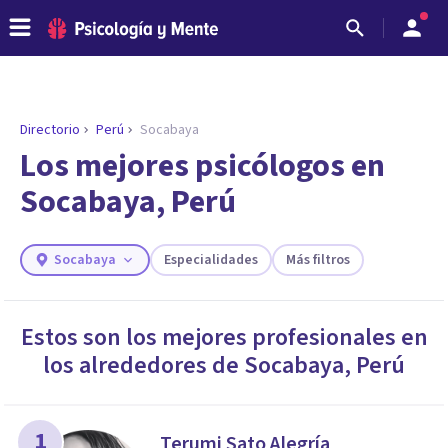
Directorio
Perú
Socabaya
ENCONTRAR MI TERAPEUTA
¿Necesitas ayuda para encontrar el
Los mejores psicólogos en
psicólogo adecuado?
Socabaya, Perú
Responde a unas breves preguntas y te ofreceremos
los profesionales que más se ajustan a tus
necesidades.
Socabaya
Especialidades
Más filtros
Responder cuestionario
Estos son los mejores profesionales en
los alrededores de
Socabaya
,
Perú
1
Terumi Sato Alegría