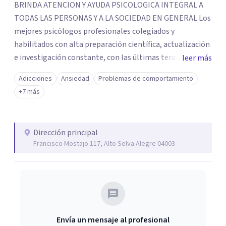
BRINDA ATENCION Y AYUDA PSICOLOGICA INTEGRAL A
TODAS LAS PERSONAS Y A LA SOCIEDAD EN GENERAL Los
mejores psicólogos profesionales colegiados y
habilitados con alta preparación científica, actualización
e investigación constante, con las últimas terapias
leer más
psicológicas en la actualidad, tenemos presencia en todo
Adicciones
Ansiedad
Problemas de comportamiento
tipo de eventos científicos, seminarios, congresos,
+7 más
simposios, etc. Experiencia comprobada. Trabajamos
para conocer y entender todas las necesidades de cada
uno de nuestros pacientes, para de esta manera poder
Dirección principal
dar solución a cualquier tipo de problema relacionado al
Francisco Mostajo 117, Alto Selva Alegre 04003
ámbito clínico psicológico. Atención psicológica a niños,
adolescentes, jóvenes y adultos, parejas, familias,
empresas, etc. Tratamos problemas: Orientación
Vocacional, Ansiedad, Depresión, Comportamiento,
Aprendizaje, Lenguaje, Atención, Concentración,
Hiperactividad, Bullying, Agresividad, Ira, Personalidad,
Envía un mensaje al profesional