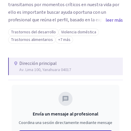
transitamos por momentos críticos en nuestra vida por
ello es importante buscar ayuda oportuna con un
profesional que reúna el perfil, basado en la experiencia y
leer más
habilidades personales y profesionales que permita una
Trastornos del desarrollo
Violencia doméstica
intervención rápida y oportuna que le permita al paciente
Trastornos alimentarios
+7 más
devolverle su equilibrio.
Dirección principal
Av. Lima 100, Yanahuara 04017
Envía un mensaje al profesional
Coordina una sesión directamente mediante mensaje