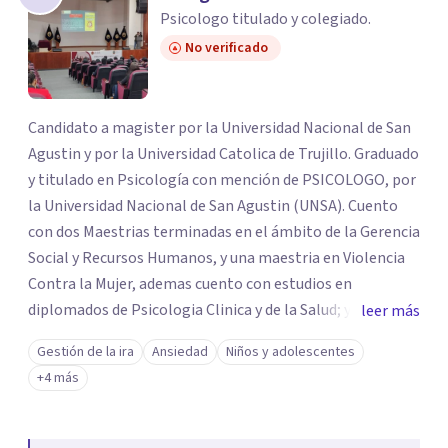
Psicologo titulado y colegiado.
No verificado
Candidato a magister por la Universidad Nacional de San
Agustin y por la Universidad Catolica de Trujillo. Graduado
y titulado en Psicología con mención de PSICOLOGO, por
la Universidad Nacional de San Agustin (UNSA). Cuento
con dos Maestrias terminadas en el ámbito de la Gerencia
Social y Recursos Humanos, y una maestria en Violencia
Contra la Mujer, ademas cuento con estudios en
diplomados de Psicologia Clinica y de la Salud; y tambien
leer más
de Intervencion, Orientacion y Psicoterapia breve,
Gestión de la ira
Ansiedad
Niños y adolescentes
asimismo estudios de Psicologia de las Emergencias. Me
+4 más
encuentro realizando investigaciones en la area de la
psicologia Clinica y Social. Ejerzo la docencia tecnico
superior. Actualmente soy docente de practicas de