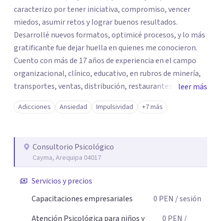
caracterizo por tener iniciativa, compromiso, vencer
miedos, asumir retos y lograr buenos resultados.
Desarrollé nuevos formatos, optimicé procesos, y lo más
gratificante fue dejar huella en quienes me conocieron.
Cuento con más de 17 años de experiencia en el campo
organizacional, clínico, educativo, en rubros de minería,
transportes, ventas, distribución, restaurantes,
leer más
consultoras, gubernamentales, etc. Actualmente me
Adicciones
Ansiedad
Impulsividad
+7 más
encuentro en el rubro educativo, el cual incluye
entrenamiento a futuros profesionales y me encanta
verlos crecer.
Consultorio Psicológico
Cayma, Arequipa 04017
Servicios y precios
Capacitaciones empresariales
0
PEN
/ sesión
Atención Psicológica para niños y
0
PEN
/