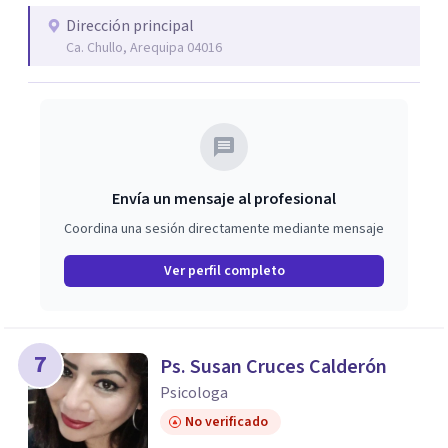
216 Urb. Fecia (Óvalo del Cementerio La Apacheta)📲
Dirección principal
992641014 5.-#CAMANÁ: 🏥Jr. Piérola 170 (A un costado
Ca. Chullo, Arequipa 04016
del Colegio de Jesús)📲935705690 6.- #ILO 🏥Urb. 7 de
Mayo G-10 Av. Lino Urquieta (Frente a la Plaza Bolognesi)
📲 976312002
Envía un mensaje al profesional
Coordina una sesión directamente mediante mensaje
Ver perfil completo
7
Ps. Susan Cruces Calderón
Psicologa
No verificado