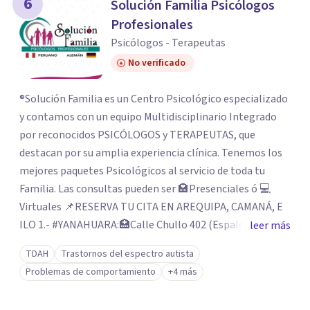
6
Solución Familia Psicólogos
Profesionales
Psicólogos - Terapeutas
No verificado
®️Solución Familia es un Centro Psicológico especializado
y contamos con un equipo Multidisciplinario Integrado
por reconocidos PSICÓLOGOS y TERAPEUTAS, que
destacan por su amplia experiencia clínica. Tenemos los
mejores paquetes Psicológicos al servicio de toda tu
Familia. Las consultas pueden ser 🏩Presenciales ó 💻
Virtuales 📌RESERVA TU CITA EN AREQUIPA, CAMANÁ, E
ILO 1.- #YANAHUARA:🏥Calle Chullo 402 (Espalda del
leer más
parque del Avión)📲954207600 2.- #PAUCARPATA:🏥Calle
TDAH
Trastornos del espectro autista
Ramón Castilla 109 (Espalda Mall Aventura)📲977877713
Problemas de comportamiento
+4 más
3.- #CCOLORADO: 🏥Av. Alfonso Ugarte 500 (Esq. Plaza las
Américas) 📲993062936 4.- #JLBUSTAMANTE: 🏥Av. Perú