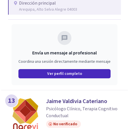
Dirección principal
pregrado de la Universidad Catolica de Santa Maria.
Arequipa, Alto Selva Alegre 04003
Envía un mensaje al profesional
Coordina una sesión directamente mediante mensaje
Ver perfil completo
13
Jaime Valdivia Cateriano
Psicólogo Clínico, Terapia Cognitivo
Conductual
No verificado