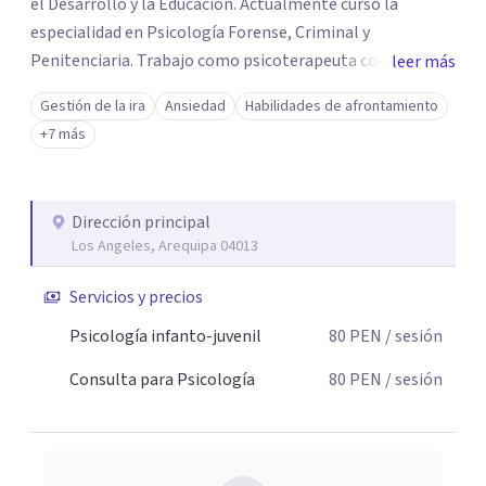
el Desarrollo y la Educación. Actualmente curso la
especialidad en Psicología Forense, Criminal y
Penitenciaria. Trabajo como psicoterapeuta con niños,
leer más
adolescentes, adultos y parejas, brindando atención
Gestión de la ira
Ansiedad
Habilidades de afrontamiento
presencial y online. Mi enfoque principal es la Terapia
+7 más
Cognitivo-Conductual (TCC), basada en evidencia
científica, adaptando cada proceso a las necesidades de
cada persona y familia. También realizo terapia de pareja.
Dirección principal
Acompaño procesos de ansiedad, depresión, TCA, baja
Los Angeles, Arequipa 04013
autoestima, dependencia emocional, estrés, problemas
de atención, habilidades sociales y dificultades en la
Servicios y precios
relación de pareja. Mi compromiso es ofrecerte un
Psicología infanto-juvenil
80
PEN
/ sesión
espacio seguro, empático y profesional para tu bienestar
psicológico.
Consulta para Psicología
80
PEN
/ sesión