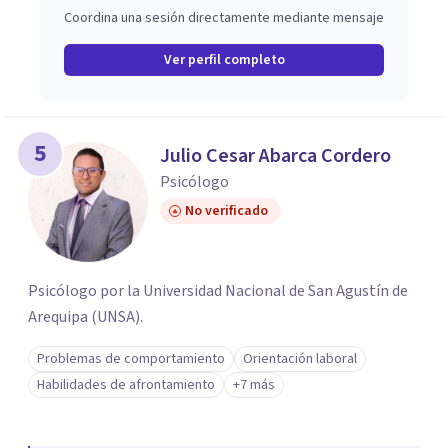
Sueño, Adicciones, Duelo, Anorexia, Bulimia, Sexualidad,
Coordina una sesión directamente mediante mensaje
Pareja, Familia. Evaluaciones Psicológicas y
Neuropsicológicas. Todas las terapias psicológicas
Ver perfil completo
actuales. Entre otros.
5
Julio Cesar Abarca Cordero
Psicólogo
No verificado
Psicólogo por la Universidad Nacional de San Agustín de
Arequipa (UNSA).
Problemas de comportamiento
Orientación laboral
Habilidades de afrontamiento
+7 más