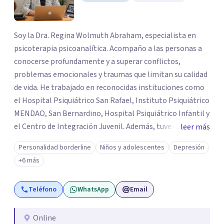
Soy la Dra. Regina Wolmuth Abraham, especialista en
psicoterapia psicoanalítica. Acompaño a las personas a
conocerse profundamente y a superar conflictos,
problemas emocionales y traumas que limitan su calidad
de vida. He trabajado en reconocidas instituciones como
el Hospital Psiquiátrico San Rafael, Instituto Psiquiátrico
MENDAO, San Bernardino, Hospital Psiquiátrico Infantil y
el Centro de Integración Juvenil. Además, tuve el
leer más
privilegio de colaborar en comunidades como Olivar del
Personalidad borderline
Niños y adolescentes
Depresión
Conde y Xochimilco, lo que me permitió conocer diversas
+6 más
realidades y necesidades.
Teléfono
WhatsApp
Email
Online