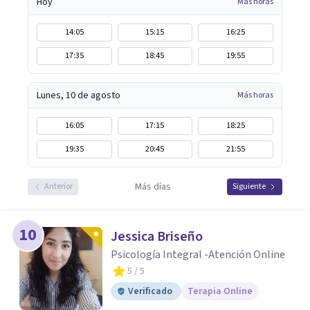
Hoy
Más horas
14:05
15:15
16:25
17:35
18:45
19:55
Lunes, 10 de agosto
Más horas
16:05
17:15
18:25
19:35
20:45
21:55
Más días
Anterior
Siguiente
10
Jessica Briseño
Psicología Integral -Atención Online
5
/ 5
Verificado
Terapia Online