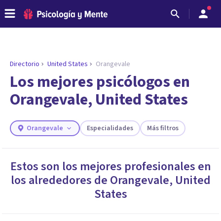
Directorio
United States
Orangevale
ENCONTRAR MI TERAPEUTA
¿Necesitas ayuda para encontrar el
Los mejores psicólogos en
psicólogo adecuado?
Orangevale, United States
Responde a unas breves preguntas y te ofreceremos
los profesionales que más se ajustan a tus
necesidades.
Orangevale
Especialidades
Más filtros
Responder cuestionario
Estos son los mejores profesionales en
los alrededores de
Orangevale
,
United
States