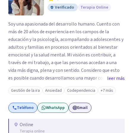
Verificado
Terapia Online
Soy una apasionada del desarrollo humano. Cuento con
más de 20 años de experiencia en los campos de la
educación y la psicología, acompañando a adolescentes y
adultos y familias en procesos orientados al bienestar
emocional y la salud mental. Mi visión es contribuir, a
través de mi trabajo, a que las personas accedan a una
vida más digna, plena y con sentido. Considero que esto
es posible cuando desarrollamos una mayor conciencia
leer más
de nuestro mundo interior y de la manera en que nuestras
Gestión de la ira
Ansiedad
Codependencia
+7 más
experiencias influyen en nuestra forma de sentir, pensar y
relacionarnos. Mi misión es ofrecer un espacio de
Teléfono
WhatsApp
Email
acompañamiento en salud mental basado en la
comprensión, la compasión y el respeto por el ritmo de
cada persona. Integro conocimientos y herramientas de
Online
Terapia online
la psicología con un enfoque informado en trauma para