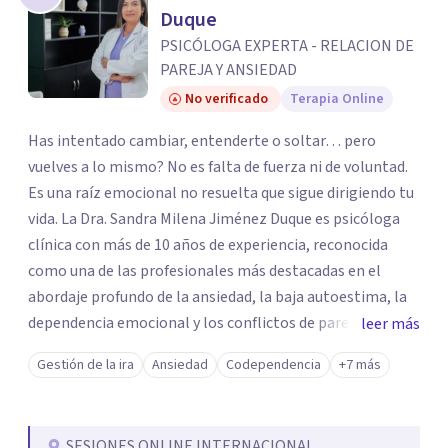
Duque
PSICÓLOGA EXPERTA - RELACION DE
PAREJA Y ANSIEDAD
No verificado
Terapia Online
Has intentado cambiar, entenderte o soltar… pero
vuelves a lo mismo? No es falta de fuerza ni de voluntad.
Es una raíz emocional no resuelta que sigue dirigiendo tu
vida. La Dra. Sandra Milena Jiménez Duque es psicóloga
clínica con más de 10 años de experiencia, reconocida
como una de las profesionales más destacadas en el
abordaje profundo de la ansiedad, la baja autoestima, la
dependencia emocional y los conflictos de pareja. Ha
leer más
trabajado con pacientes en diferentes países,
Gestión de la ira
Ansiedad
Codependencia
+7 más
acompañando procesos complejos. Su enfoque
terapéutico se diferencia por una premisa clara: no
trabaja el síntoma, trabaja la raíz que lo origina. Su
SESIONES ONLINE INTERNACIONAL