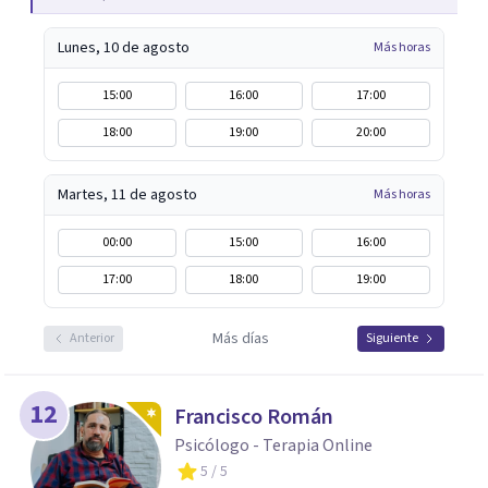
ayudar a mis clientes a comprender sus conflictos
Lunes, 10 de agosto
Más horas
internos, fortalecer sus recursos personales, desarrollar
nuevas estrategias de afrontamiento y avanzar con
15:00
16:00
17:00
mayor claridad, resiliencia y bienestar. Creo
18:00
19:00
20:00
profundamente en la autoconciencia como un camino
fundamental para la transformación personal y para
construir una vida más auténtica y significativa.
Martes, 11 de agosto
Más horas
00:00
15:00
16:00
17:00
18:00
19:00
Más días
Anterior
Siguiente
12
Francisco Román
Psicólogo - Terapia Online
5
/ 5