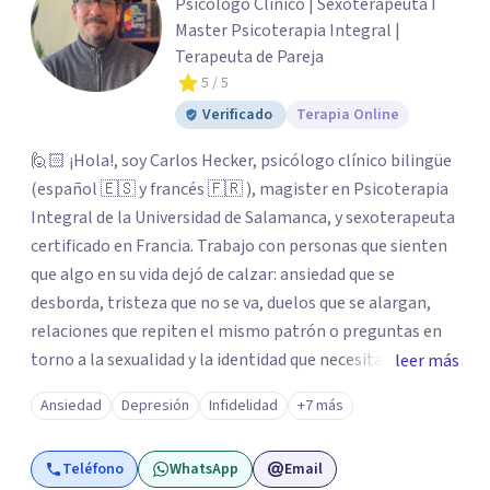
Psicólogo Clínico | Sexoterapeuta I
Master Psicoterapia Integral |
Terapeuta de Pareja
5
/ 5
Verificado
Terapia Online
🙋🏻 ¡Hola!, soy Carlos Hecker, psicólogo clínico bilingüe
(español 🇪🇸 y francés 🇫🇷 ), magister en Psicoterapia
Integral de la Universidad de Salamanca, y sexoterapeuta
certificado en Francia. Trabajo con personas que sienten
que algo en su vida dejó de calzar: ansiedad que se
desborda, tristeza que no se va, duelos que se alargan,
relaciones que repiten el mismo patrón o preguntas en
torno a la sexualidad y la identidad que necesitan un
leer más
espacio seguro para ser habladas. Mi orientación teórica
Ansiedad
Depresión
Infidelidad
+7 más
integra una mirada Humanista-Relacional con Terapia
Breve, donde el modo en que te vinculas ocupa un lugar
Teléfono
WhatsApp
Email
central: cómo te relacionas contigo, con las demás