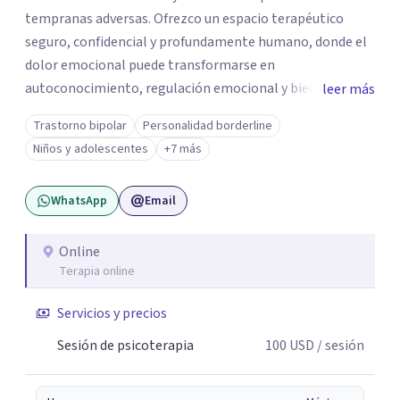
tempranas adversas. Ofrezco un espacio terapéutico
seguro, confidencial y profundamente humano, donde el
dolor emocional puede transformarse en
autoconocimiento, regulación emocional y bienestar.
leer más
Trabajo desde un enfoque integrativo que combina
Trastorno bipolar
Personalidad borderline
psicoanálisis, terapia somática y de trauma, psicología
Niños y adolescentes
+7 más
corporal, Mentalization Based Therapy (MBT),
hipnoterapia y respiración neurodinámica, integrando
WhatsApp
Email
actualmente la Psicología Analítica Junguiana. Mi
abordaje también incorpora perspectivas interculturales,
ecopsicología y el trabajo simbólico con el inconsciente,
Online
Terapia online
entendiendo que cada proceso terapéutico es único y
requiere una mirada personalizada.
Servicios y precios
Sesión de psicoterapia
100
USD
/ sesión