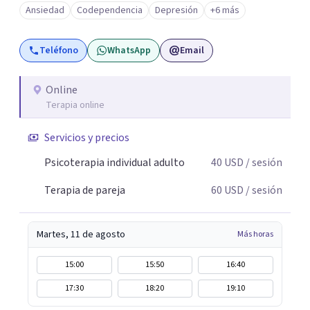
Ansiedad
Codependencia
Depresión
+6 más
resolver la situación que está generando esa angustia.
Teléfono
WhatsApp
Email
Online
Terapia online
Servicios y precios
Psicoterapia individual adulto
40
USD
/ sesión
Terapia de pareja
60
USD
/ sesión
Martes, 11 de agosto
Más horas
15:00
15:50
16:40
17:30
18:20
19:10