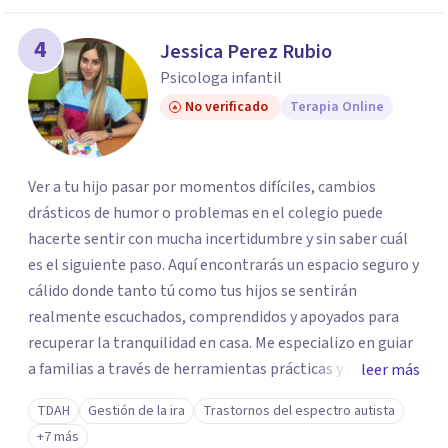
4
Jessica Perez Rubio
Psicologa infantil
No verificado
Terapia Online
Ver a tu hijo pasar por momentos difíciles, cambios
drásticos de humor o problemas en el colegio puede
hacerte sentir con mucha incertidumbre y sin saber cuál
es el siguiente paso. Aquí encontrarás un espacio seguro y
cálido donde tanto tú como tus hijos se sentirán
realmente escuchados, comprendidos y apoyados para
recuperar la tranquilidad en casa. Me especializo en guiar
a familias a través de herramientas prácticas y dinámicas
leer más
adaptadas a la edad de cada menor, dejando de lado las
TDAH
Gestión de la ira
Trastornos del espectro autista
etiquetas y los tecnicismos. Mi forma de trabajar se
+7 más
centra en entender las emociones que hay detrás del