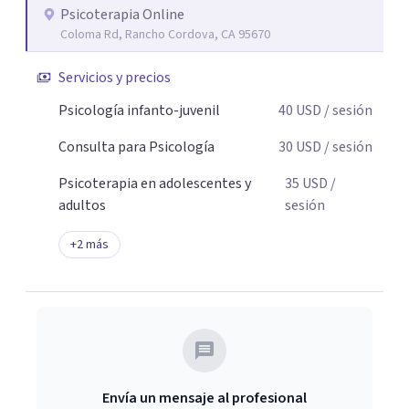
Psicoterapia Online
empático, seguro y libre de juicios, donde el paciente
Coloma Rd, Rancho Cordova, CA 95670
pueda expresar, entender y transformar su mundo
interno.
Servicios y precios
Psicología infanto-juvenil
40
USD
/ sesión
Consulta para Psicología
30
USD
/ sesión
Psicoterapia en adolescentes y
35
USD
/
adultos
sesión
+
2
más
Envía un mensaje al profesional