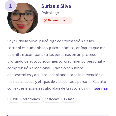
1
Surisela Silva
Psicologa
No verificado
Soy Surisela Silva, psicóloga con formación en las
corrientes humanista y psicodinámica, enfoques que me
permiten acompañar a las personas en un proceso
profundo de autoconocimiento, crecimiento personal y
comprensión emocional. Trabajo con niños,
adolescentes y adultos, adaptando cada intervención a
las necesidades y etapas de vida de cada persona. Cuento
con experiencia en el abordaje de trastornos del
leer más
neurodesarrollo (como TDAH, TEA, dificultades del
TDAH
Adicciones
Ansiedad
+7 más
aprendizaje), así como en trastornos de la conducta
alimentaria, ansiedad, depresión y procesos de
adaptación emocional. Mi objetivo es ofrecer un espacio