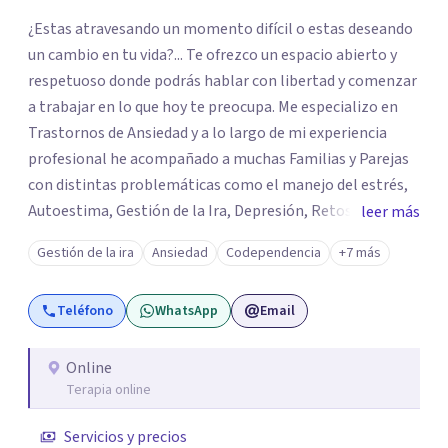
¿Estas atravesando un momento difícil o estas deseando
un cambio en tu vida?... Te ofrezco un espacio abierto y
respetuoso donde podrás hablar con libertad y comenzar
a trabajar en lo que hoy te preocupa. Me especializo en
Trastornos de Ansiedad y a lo largo de mi experiencia
profesional he acompañado a muchas Familias y Parejas
con distintas problemáticas como el manejo del estrés,
Autoestima, Gestión de la Ira, Depresión, Retos en la
leer más
Crianza, Codependencia, Celos, entre otros. Cuento con
Gestión de la ira
Ansiedad
Codependencia
+7 más
más de 12 años de experiencia en el área de la Salud
mental y he trabajado en distintos contextos clínicos con
Teléfono
WhatsApp
Email
niños, Adolescentes y Adultos
Online
Terapia online
Servicios y precios