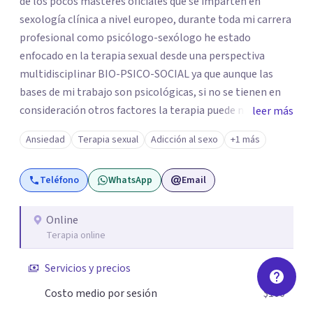
de los pocos masteres oficiales que se imparten en
sexología clínica a nivel europeo, durante toda mi carrera
profesional como psicólogo-sexólogo he estado
enfocado en la terapia sexual desde una perspectiva
multidisciplinar BIO-PSICO-SOCIAL ya que aunque las
bases de mi trabajo son psicológicas, si no se tienen en
consideración otros factores la terapia puede no
leer más
funcionar al tener una visión demasiado simplista,
Ansiedad
Terapia sexual
Adicción al sexo
+1 más
excluyendo de antemano otros factores que pueden
influir. Mi intención es ayudar para conseguir una mejora
Teléfono
WhatsApp
Email
global de tu sexualidad, considerando cada caso como
algo particular e intentando adaptarme a tu situación
personal concreta. En especial mi ámbito de trabajo es la
Online
Terapia online
disfunción eréctil, la eyaculación precoz y la falta de
deseo tanto en mujeres como en hombres. La sexualidad
Servicios y precios
es de enorme importancia tanto para el bienestar físico y
mental como a nivel personal para una buena
Costo medio por sesión
$100
autoestima y una relación saludable de pareja.