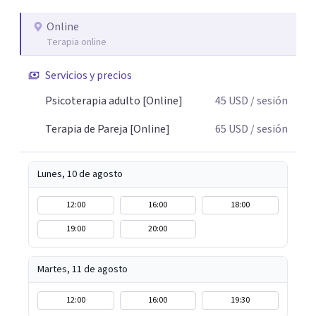
personas y con tu entorno. Además de mi formación en
psicoterapia, cuento con especialización en sexoterapia,
Online
Terapia online
por lo que también acompaño temas de salud sexual,
terapia de pareja, diversidad sexual y de género,
Servicios y precios
dificultades en el deseo, intimidad, orientación o
identidad. Busco que el espacio terapéutico sea un lugar
Psicoterapia adulto [Online]
45
USD
/ sesión
donde puedas hablar de estos temas sin juicios, con
Terapia de Pareja [Online]
65
USD
/ sesión
respeto y libertad. Trabajo con objetivos claros y
realistas, sin fórmulas rígidas: combinamos profundidad
emocional con una mirada práctica sobre tu vida diaria.
Lunes, 10 de agosto
12:00
16:00
18:00
19:00
20:00
Martes, 11 de agosto
12:00
16:00
19:30