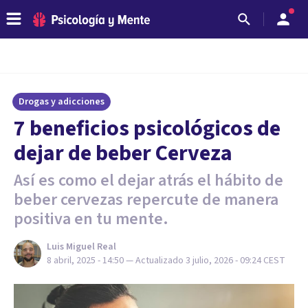
Drogas y adicciones
7 beneficios psicológicos de
dejar de beber Cerveza
Así es como el dejar atrás el hábito de
beber cervezas repercute de manera
positiva en tu mente.
Luis Miguel Real
8 abril, 2025 - 14:50
— Actualizado
3 julio, 2026 - 09:24
CEST