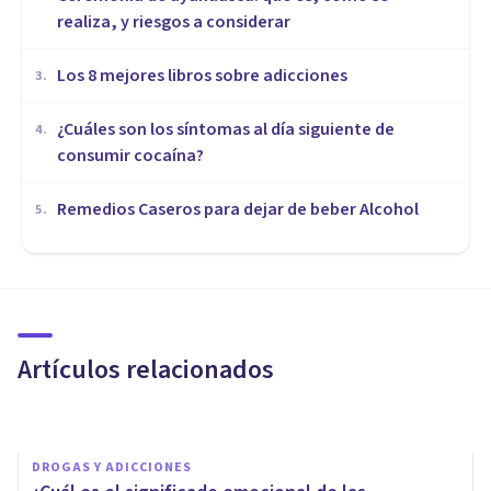
realiza, y riesgos a considerar
Los 8 mejores libros sobre adicciones
3
.
¿Cuáles son los síntomas al día siguiente de
4
.
consumir cocaína?
Remedios Caseros para dejar de beber Alcohol
5
.
DROGAS Y ADICCIONES
Las Adicciones en la época
vacacional
Artículos relacionados
Clínica Recal
DROGAS Y ADICCIONES