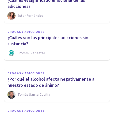
¿Cuál es el significado emocional de las
adicciones?
Ester Fernández
DROGAS Y ADICCIONES
¿Por qué la pandemia de
DROGAS Y ADICCIONES
coronavirus ha impulsado los
¿Cuáles son las principales adicciones sin
casos de adicciones?
sustancia?
Fromm Bienestar
Nahum Montagud Rubio
DROGAS Y ADICCIONES
¿Por qué el alcohol afecta negativamente a
nuestro estado de ánimo?
Tomás Santa Cecilia
DROGAS Y ADICCIONES