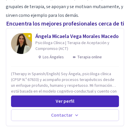
grupales de terapia, se apoyan y se motivan mutuamente, y
sirven como ejemplo para los demás.
Encuentra los mejores profesionales cerca de ti
Ángela Micaela Vega Morales Macedo
Psicóloga Clínica | Terapia de Aceptación y
Compromiso (ACT)
Los Ángeles
Terapia online
(Therapy in Spanish/English) Soy Ángela, psicóloga clínica
(CPSP N.º 67633) y acompaño procesos terapéuticos desde
un enfoque profundo, humano y respetuoso. Mi formación
está basada en el modelo cognitivo-conductual y cuento con
especialización en Terapia de Aceptación y Compromiso
Ver perfil
(ACT), formada en Fundación Foro, Argentina. Estos estudios,
junto con mi desarrollo profesional, me han permitido
construir una base sólida desde la cual acompaño cada
Contactar
proceso con sensibilidad, criterio clínico y una mirada
integradora centrada en la persona. Mi enfoque se basa en la