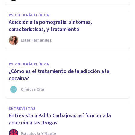
Beneficios de la terapia con
PSICOLOGÍA CLÍNICA
caballos para tratar la
Adicción a la pornografía: síntomas,
adicciones
características, y tratamiento
Ester Fernández
Clínicas Cita
PSICOLOGÍA CLÍNICA
¿Cómo es el tratamiento de la adicción a la
cocaína?
Clínicas Cita
ENTREVISTAS
Entrevista a Pablo Carbajosa: así funciona la
adicción a las drogas
Psicología Y Mente