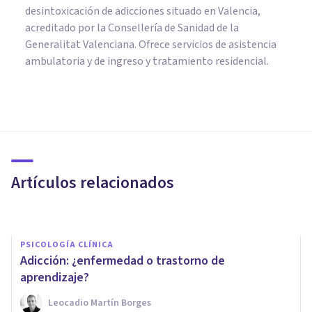
desintoxicación de adicciones situado en Valencia,
acreditado por la Consellería de Sanidad de la
Generalitat Valenciana. Ofrece servicios de asistencia
ambulatoria y de ingreso y tratamiento residencial.
PSICOLOGÍA CLÍNICA
¿Qué hacer para superar la
patología dual?
Artículos relacionados
Clínicas Cita
PSICOLOGÍA CLÍNICA
​Adicción: ¿enfermedad o trastorno de
aprendizaje?
Leocadio Martín Borges
PSICOLOGÍA CLÍNICA