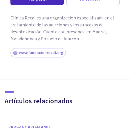
Clínica Recal es una organización especializada en el
tratamiento de las adicciones y los procesos de
desintoxicación. Cuenta con presencia en Madrid,
Majadahonda y Pozuelo de Alarcón.
www.fundacionrecal.org
DROGAS Y ADICCIONES
Las nuevas drogas sintéticas:
sus efectos y características
Artículos relacionados
Clínicas Cita
DROGAS Y ADICCIONES