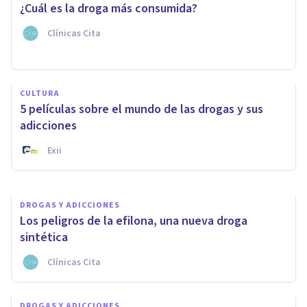
¿Cuál es la droga más consumida?
Clínicas Cita
DROGAS Y ADICCIONES
CULTURA
​"Flakka", una nueva y
5 películas sobre el mundo de las drogas y sus
peligrosa droga sintética
adicciones
Exii
Jonathan García-Allen
DROGAS Y ADICCIONES
Los peligros de la efilona, una nueva droga
sintética
Clínicas Cita
DROGAS Y ADICCIONES