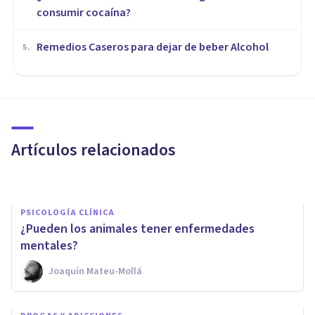
consumir cocaína?
Remedios Caseros para dejar de beber Alcohol
5
.
PSICOLOGÍA CLÍNICA
Los 9 principales motivos por
los que las personas se
intentan suicidar
Artículos relacionados
Nahum Montagud Rubio
PSICOLOGÍA CLÍNICA
¿Pueden los animales tener enfermedades
mentales?
Joaquín Mateu-Mollá
DROGAS Y ADICCIONES