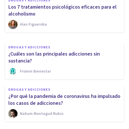
DROGAS Y ADICCIONES
¿Puede afectar la autoestima a
Los 7 tratamientos psicológicos eficaces para el
la adicción?
alcoholismo
Alex Figueroba
Fromm Bienestar
DROGAS Y ADICCIONES
¿Cuáles son las principales adicciones sin
sustancia?
Fromm Bienestar
DROGAS Y ADICCIONES
¿Por qué la pandemia de coronavirus ha impulsado
los casos de adicciones?
Nahum Montagud Rubio