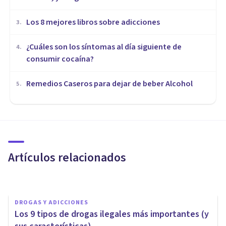
Los 8 mejores libros sobre adicciones
3
.
¿Cuáles son los síntomas al día siguiente de
4
.
consumir cocaína?
Remedios Caseros para dejar de beber Alcohol
5
.
PSICOLOGÍA CLÍNICA
La hipótesis de la
automedicación en la
esquizofrenia: qué es y qué
Artículos relacionados
propone
Nahum Montagud Rubio
DROGAS Y ADICCIONES
Los 9 tipos de drogas ilegales más importantes (y