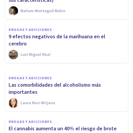
sus características)
Nahum Montagud Rubio
DROGAS Y ADICCIONES
DROGAS Y ADICCIONES
¿Cuál es la relación entre la
9 efectos negativos de la marihuana en el
esquizofrenia y las adicciones?
cerebro
Luis Miguel Real
Clínicas Cita
DROGAS Y ADICCIONES
Las comorbilidades del alcoholismo más
importantes
Laura Ruiz Mitjana
DROGAS Y ADICCIONES
​El cannabis aumenta un 40% el riesgo de brote