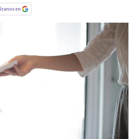
rízanos en