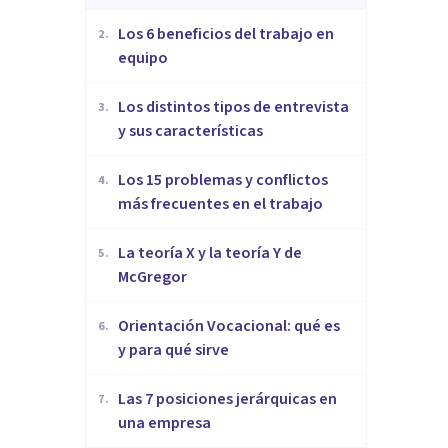
​Los 6 beneficios del trabajo en
2
.
equipo
​Los distintos tipos de entrevista
3
.
y sus características
​Los 15 problemas y conflictos
4
.
más frecuentes en el trabajo
La teoría X y la teoría Y de
5
.
McGregor
Orientación Vocacional: qué es
6
.
y para qué sirve
Las 7 posiciones jerárquicas en
7
.
una empresa