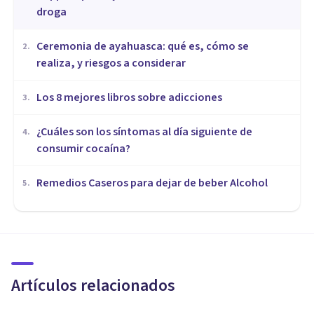
droga
Ceremonia de ayahuasca: qué es, cómo se
2
.
realiza, y riesgos a considerar
Los 8 mejores libros sobre adicciones
3
.
¿Cuáles son los síntomas al día siguiente de
4
.
consumir cocaína?
Remedios Caseros para dejar de beber Alcohol
5
.
DROGAS Y ADICCIONES
El enfoque multidisciplinar en
el tratamiento de la Adicción
Artículos relacionados
Clínicas Cita