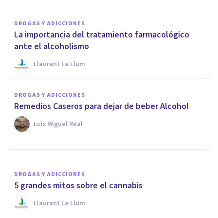
DROGAS Y ADICCIONES
La importancia del tratamiento farmacológico
ante el alcoholismo
Llaurant La Llum
PSICOLOGÍA CLÍNICA
DROGAS Y ADICCIONES
¿Cómo se tratan las
Remedios Caseros para dejar de beber Alcohol
adicciones?
Luis Miguel Real
Universidad Europea
DROGAS Y ADICCIONES
5 grandes mitos sobre el cannabis
Llaurant La Llum