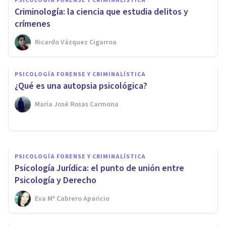
PSICOLOGÍA FORENSE Y CRIMINALÍSTICA
Criminología: la ciencia que estudia delitos y
crímenes
Ricardo Vázquez Cigarroa
PSICOLOGÍA FORENSE Y CRIMINALÍSTICA
Los 8 mejores cursos de
PSICOLOGÍA FORENSE Y CRIMINALÍSTICA
Psicología Jurídica, Forense y
¿Qué es una autopsia psicológica?
Penitenciaria
María José Rosas Carmona
Psicología Y Mente
PSICOLOGÍA FORENSE Y CRIMINALÍSTICA
​Psicología Jurídica: el punto de unión entre
Psicología y Derecho
Eva Mª Cabrero Aparicio