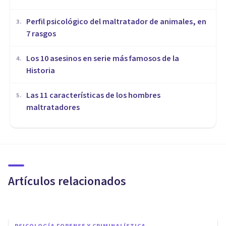
​Perfil psicológico del maltratador de animales, en
3
.
7 rasgos
Los 10 asesinos en serie más famosos de la
4
.
Historia
Las 11 características de los hombres
5
.
maltratadores
PSICOLOGÍA FORENSE Y CRIMINALÍSTICA
¿Qué es un peritaje forense en
Psicología?
Artículos relacionados
Arturo Torres