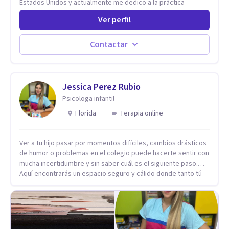
Estados Unidos y actualmente me dedico a la práctica
privada. Utilizo terapias cognitivas conductuales basadas en
Ver perfil
evidencia científica con comprobados resultados. Los
objetivos terapéuticos están centrados en brindar
herramientas concretas para el cambio, que permitan
Contactar
desarrollar nuevas habilidades y estrategias basadas en la
salud y calidad de vida.
Jessica Perez Rubio
Psicologa infantil
Florida
Terapia online
Ver a tu hijo pasar por momentos difíciles, cambios drásticos
de humor o problemas en el colegio puede hacerte sentir con
mucha incertidumbre y sin saber cuál es el siguiente paso.
Aquí encontrarás un espacio seguro y cálido donde tanto tú
como tus hijos se sentirán realmente escuchados,
comprendidos y apoyados para recuperar la tranquilidad en
casa. Me especializo en guiar a familias a través de
herramientas prácticas y dinámicas adaptadas a la edad de
cada menor, dejando de lado las etiquetas y los tecnicismos.