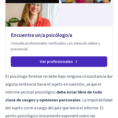
Mi forma de trabajar se centra en entender las emociones
que hay detrás del comportamiento, ayudándoles a
desarrollar la confianza necesaria para superar sus retos y
fortaleciendo la comunicación entre ustedes. Acompaño a
niños y adolescentes que están lidiando con la ansiedad, la
timidez, la rebeldía o dificultades escolares, así como a
Encuentra un/a psicólogo/a
padres que buscan orientación y pautas claras para educar
sin perder la paciencia ni el control. Si estás listo para dar el
Consulta profesionales verificados con atención online y
primer paso hacia una convivencia familiar más armoniosa,
presencial.
agenda tu sesión y empecemos a trabajar juntos.
Ver profesionales
El psicólogo forense no debe bajo ninguna circunstancia dar
alguna sentencia hacia el sujeto en cuestión, ya que el
informe pericial psicológico
debe estar libre de toda
clase de sesgos y opiniones personales
. La imputabilidad
del sujeto corre a cargo del juez que leerá el informe. El
perito psicológico únicamente expondrá sobre las