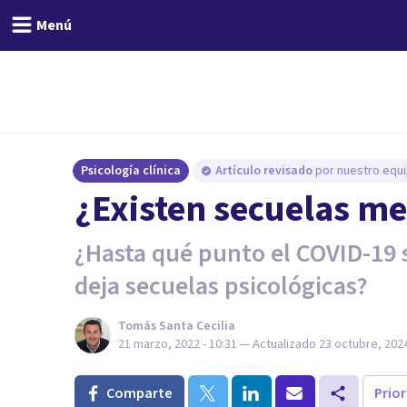
Menú
Psicología clínica
Artículo revisado
por nuestro equi
¿Existen secuelas me
¿Hasta qué punto el COVID-19 s
deja secuelas psicológicas?
Tomás Santa Cecilia
21 marzo, 2022 - 10:31
— Actualizado
23 octubre, 2024
Comparte
Prio